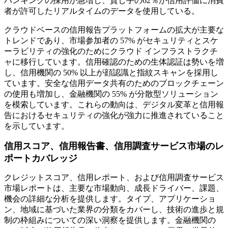
バンキングの採用が急増し、貸し手の62％が信用評価に消費
者が許可したリアルタイムのデータを使用している。
クラウドベースの信用報告プラットフォームの拡大が主要な
トレンドであり、市場参加者の 57% がセキュリティとスケ
ーラビリティの強化のためにクラウド インフラストラクチ
ャに移行しています。信用確認のための生体認証は勢いを増
し、信用機関の 50% 以上が顔認識と指紋スキャンを採用し
ています。安全な信用データ共有のためのブロックチェーン
の使用も増加し、金融機関の 55% が分散型ソリューション
を模索しています。これらの動向は、デジタル変革と信用報
告におけるセキュリティの強化が強力に推進されていること
を示しています。
信用スコア、信用報告書、信用調査サービス市場のレ
ポートカバレッジ
クレジットスコア、信用レポート、および信用調査サービス
市場レポートは、主要な市場動向、成長ドライバー、課題、
機会の詳細な分析を提供します。タイプ、アプリケーショ
ン、地域に基づいた業界の分類をカバーし、技術の進歩と規
制の枠組みについての深い洞察を提供します。金融機関の