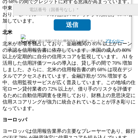
の 68% の間でクレジットに対する意識が高まっています。
中東とアフリカでは、デジタル信用調査サービスが拡大して
おり、モバイルベースの信用スコアリングの採用が 60% 増
加しています。
送信
北米
お客様の個人情報の完全な機密保持をお約束いたします.
プライバシー
北米が市場を独占しており、金融機関の 85% 以上がローン
の承認を信用報告書に依存しています。米国の成人の 80%
以上が定期的に自分の信用スコアを監視しています。 AI を
活用した信用評価ツールの導入は、貸し手の間で 70% 増加
しました。さらに、北米の信用報告書の約 68% は現在デジ
タルでアクセスされています。金融詐欺が 55% 増加する
中、信用監視サービスが広く普及しています。この地域の住
宅ローン貸付業者の 72% 以上が、借り手のリスクを評価す
るために自動信用調査を使用しており、財務上の意思決定に
信用スコアリングが強力に統合されていることが浮き彫りに
なっています。
ヨーロッパ
ヨーロッパは信用報告業界の主要なプレーヤーであり、銀行
のほぼ 78% が融資決定に信用スコアを組み込んでいます。