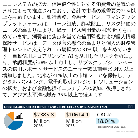
エコシステムの拡大、信用健全性に対する消費者の意識の高
まりによって推進されており、合計で市場の総需要の72％以
上を占めています。銀行業務、金融サービス、フィンテック
プラットフォームは、ローン組成、詐欺防止、リスク評価の
ニーズの高まりにより、総サービス利用量の 46% 近くを占
めています。消費者に焦点を当てた信用監視および個人情報
保護サービスは、データ侵害の懸念の高まりと個人の財務管
理トレンドに支えられ、市場拡大の 31% 以上を占めていま
す。自動信用スコアリングと AI を活用したリスク分析によ
り、承認精度が 28% 以上向上し、サブスクリプションベー
スの信用レポート サービスのユーザー数は前年比 34% 以上
増加しました。北米が 41% 以上の市場シェアを保持し、デ
ジタル バンキング、電子商取引クレジット ソリューション
の拡大、および金融包摂イニシアチブの増加に後押しされ
て、アジア太平洋地域が 35% 以上で続きます。