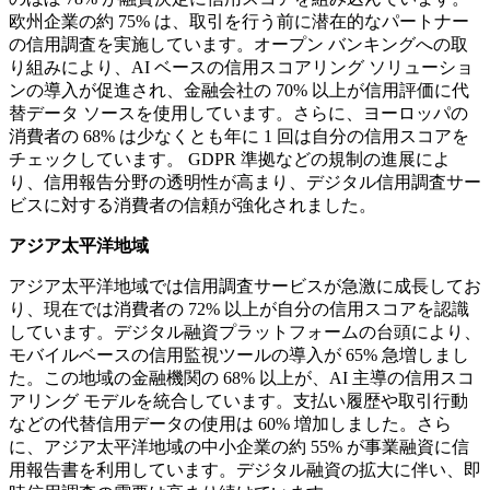
欧州企業の約 75% は、取引を行う前に潜在的なパートナー
の信用調査を実施しています。オープン バンキングへの取
り組みにより、AI ベースの信用スコアリング ソリューショ
ンの導入が促進され、金融会社の 70% 以上が信用評価に代
替データ ソースを使用しています。さらに、ヨーロッパの
消費者の 68% は少なくとも年に 1 回は自分の信用スコアを
チェックしています。 GDPR 準拠などの規制の進展によ
り、信用報告分野の透明性が高まり、デジタル信用調査サー
ビスに対する消費者の信頼が強化されました。
アジア太平洋地域
アジア太平洋地域では信用調査サービスが急激に成長してお
り、現在では消費者の 72% 以上が自分の信用スコアを認識
しています。デジタル融資プラットフォームの台頭により、
モバイルベースの信用監視ツールの導入が 65% 急増しまし
た。この地域の金融機関の 68% 以上が、AI 主導の信用スコ
アリング モデルを統合しています。支払い履歴や取引行動
などの代替信用データの使用は 60% 増加しました。さら
に、アジア太平洋地域の中小企業の約 55% が事業融資に信
用報告書を利用しています。デジタル融資の拡大に伴い、即