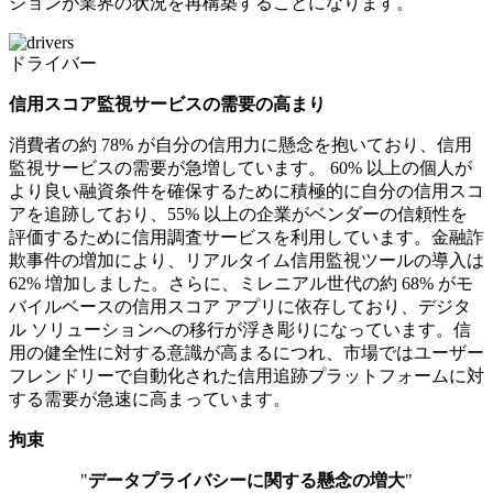
ションが業界の状況を再構築することになります。
ドライバー
信用スコア監視サービスの需要の高まり
消費者の約 78% が自分の信用力に懸念を抱いており、信用
監視サービスの需要が急増しています。 60% 以上の個人が
より良い融資条件を確保するために積極的に自分の信用スコ
アを追跡しており、55% 以上の企業がベンダーの信頼性を
評価するために信用調査サービスを利用しています。金融詐
欺事件の増加により、リアルタイム信用監視ツールの導入は
62% 増加しました。さらに、ミレニアル世代の約 68% がモ
バイルベースの信用スコア アプリに依存しており、デジタ
ル ソリューションへの移行が浮き彫りになっています。信
用の健全性に対する意識が高まるにつれ、市場ではユーザー
フレンドリーで自動化された信用追跡プラットフォームに対
する需要が急速に高まっています。
拘束
"
データプライバシーに関する懸念の増大
"