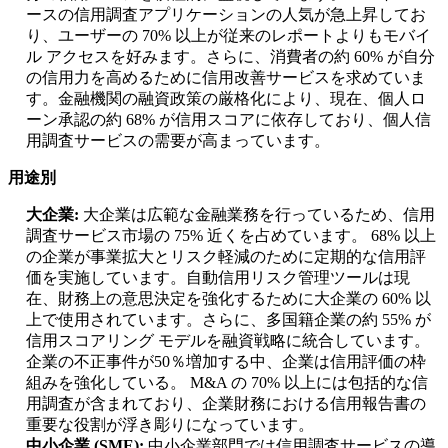
ースの信用調査アプリケーションの人気が急上昇してお
り、ユーザーの 70% 以上が従来のレポートよりもモバイ
ル アクセスを好みます。さらに、消費者の約 60% が自分
の信用力を高めるために信用改善サービスを求めていま
す。金融機関の融資政策の厳格化により、現在、個人ロ
ーン承認の約 68% が信用スコアに依存しており、個人信
用調査サービスの需要が高まっています。
用途別
大企業:
大企業は広範な金融業務を行っているため、信用
調査サービス市場の 75% 近くを占めています。 68% 以上
の企業が事業拡大とリスク軽減のために定期的な信用評
価を実施しています。自動信用リスク管理ツールは現
在、財務上の意思決定を強化するために大企業の 60% 以
上で使用されています。さらに、多国籍企業の約 55% が
信用スコアリング モデルを融資戦略に統合しています。
企業の不正事件が50％増加する中、企業は信用評価の枠
組みを強化している。 M&A の 70% 以上には包括的な信
用調査が含まれており、企業財務における信用報告書の
重要な役割が浮き彫りになっています。
中小企業 (SME):
中小企業部門では信用調査サービスの導