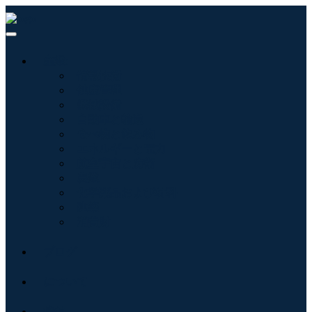
産業:
情報技術
健康管理
機械設備
自動車と輸送
食べ物と飲み物
エネルギーと電力
航空宇宙と防衛
農業
化学薬品および材料
建築
消費財
ブログ
について
接触