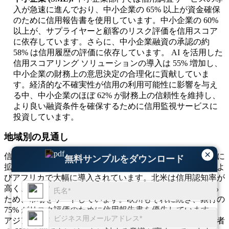
入が急速に進んでおり、中小企業の 65% 以上が資金確保
のために信用報告書を使用しています。中小企業の 60%
以上が、サプライヤーと顧客のリスク評価を信用スコア
に依存しています。さらに、中小企業融資の承認の約
58% は信用履歴の評価に依存しています。 AI を活用した
信用スコアリング ソリューションの導入は 55% 増加し、
中小企業の財務上の意思決定の合理化に貢献していま
す。経済的な不確実性が信用の利用可能性に影響を与え
る中、中小企業のほぼ 62% が財務上の信頼性を維持し、
より良い融資条件を確保するために信用監視サービスに
投資しています。
地域別の見通し
×
信用スコア、信用報告書、信用調査サービス市場は世界的に
無料サンプルをダウンロード
拡大しており、北米、ヨーロッパ、アジア太平洋、中東およ
びアフリカで大幅に導入されています。北米は信用認知率が
高く、成人の 80% 以上が自分の信用スコアを追跡している
ため、市場をリードしています。欧州もそれに続き、銀行の
75% がリスク評価のために信用報告書を優先しています。
アジア太平洋地域は高成長地域として台頭しており、消費者