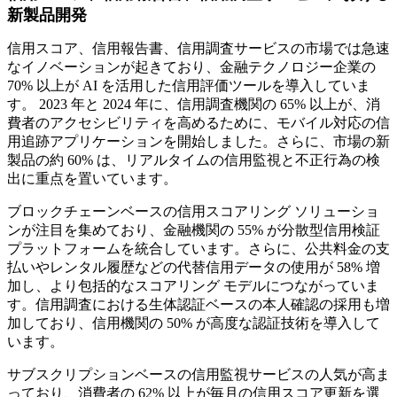
新製品開発
信用スコア、信用報告書、信用調査サービスの市場では急速
なイノベーションが起きており、金融テクノロジー企業の
70% 以上が AI を活用した信用評価ツールを導入していま
す。 2023 年と 2024 年に、信用調査機関の 65% 以上が、消
費者のアクセシビリティを高めるために、モバイル対応の信
用追跡アプリケーションを開始しました。さらに、市場の新
製品の約 60% は、リアルタイムの信用監視と不正行為の検
出に重点を置いています。
ブロックチェーンベースの信用スコアリング ソリューショ
ンが注目を集めており、金融機関の 55% が分散型信用検証
プラットフォームを統合しています。さらに、公共料金の支
払いやレンタル履歴などの代替信用データの使用が 58% 増
加し、より包括的なスコアリング モデルにつながっていま
す。信用調査における生体認証ベースの本人確認の採用も増
加しており、信用機関の 50% が高度な認証技術を導入して
います。
サブスクリプションベースの信用監視サービスの人気が高ま
っており、消費者の 62% 以上が毎月の信用スコア更新を選