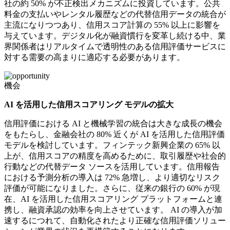
社の約 50% が不正検出メカニズムに投資しています。公共
料金の支払いやレンタル履歴などの代替信用データの統合が
主流になりつつあり、信用スコア計算の 55% 以上に影響を
与えています。デジタル化が融資慣行を変革し続ける中、業
界関係者はリアルタイムで透明性のある信用評価サービスに
対する需要の高まりに適応する必要があります。
機会
AI を活用した信用スコアリング モデルの拡大
信用評価における AI と機械学習の統合は大きな成長の機会
をもたらし、金融会社の 80% 近くが AI を活用した信用評価
モデルを検討しています。フィンテック新興企業の 65% 以
上が、信用スコアの精度を高めるために、取引履歴や社会的
行動などの代替データ ソースを活用しています。信用報告
における予測分析の導入は 72% 急増し、より適切なリスク
評価が可能になりました。さらに、従来の銀行の 60% が現
在、AI を活用した信用スコアリング プラットフォームと連
携し、融資承認の効率を向上させています。 AI の導入が加
速するにつれて、自動化されたより正確な信用評価ソリュー