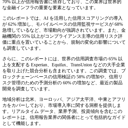
70% 以上が信用報告書に依存しており、この業界は世界的
な金融インフラの重要な要素となっています。
このレポートでは、AI を活用した信用スコアリングの導入
が 62% 増加し、モバイルベースの信用監視サービスが 68%
急増しているなど、市場動向が強調されています。また、金
融機関の 55% 以上がコンプライアンス主導の信用リスク評
価に重点を置いていることから、規制の変化の影響について
も調査しています。
さらに、このレポートには、世界の信用調査市場の 65% 以
上を支配する Experian、Equifax、TransUnion などの大手企業
を取り上げた競合分析も含まれています。この調査では、ブ
ロックチェーンベースの信用検証の 58% の増加や、信用リ
スク管理のための予測分析の 60% の増加など、最近の製品
開発を調査しています。
地域分析は北米、ヨーロッパ、アジア太平洋、中東とアフリ
カをカバーしており、市場導入率に関する洞察を提供しま
す。リアルタイム データ、業界予測、投資傾向を含むこの
レポートは、信用報告業界の関係者にとって包括的なガイド
として機能します。