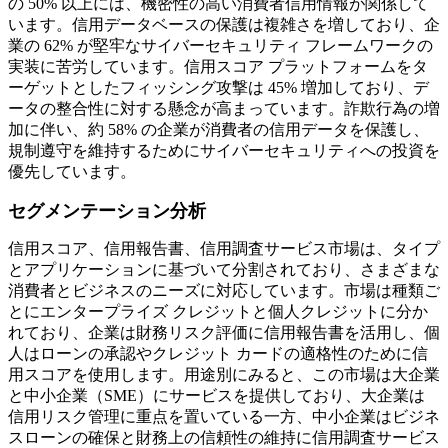
の 50% 以上には、機密性の高い消費者信用情報が関係して
います。信用データベースの保護は複雑さを増しており、企
業の 62% が堅牢なサイバーセキュリティ フレームワークの
実装に苦労しています。信用スコア プラットフォームをタ
ーゲットとしたフィッシング攻撃は 45% 増加しており、デ
ータの整合性に対する懸念が高まっています。詐欺行為の増
加に伴い、約 58% の企業が消費者の信用データを保護し、
規制遵守を維持するためにサイバーセキュリティへの投資を
優先しています。
セグメンテーション分析
信用スコア、信用報告書、信用調査サービス市場は、タイプ
とアプリケーションに基づいて分割されており、さまざまな
消費者とビジネスのニーズに対応しています。市場は種類ご
とにエンタープライズ クレジットと個人クレジットに分か
れており、企業は財務リスク評価に信用報告書を活用し、個
人はローンの承認やクレジット カードの適格性のために信
用スコアを使用します。用途別にみると、この市場は大企業
と中小企業（SME）にサービスを提供しており、大企業は
信用リスク管理に重点を置いている一方、中小企業はビジネ
スローンの確保と財務上の信頼性の維持に信用調査サービス