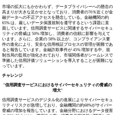
市場の拡大にもかかわらず、データプライバシーへの懸念の
高まりが大きな足かせとなっており、消費者の70％近くが金
融データへの不正アクセスを懸念している。金融機関の約
65% は、厳しいデータ保護規制を遵守するという課題に直
面しています。信用調査サービスに関連するサイバーセキュ
リティの脅威は 50% 増加し、消費者の信頼に影響を与えて
います。さらに、企業の 58% 以上が、コンプライアンス要
件の進化により、安全な信用検証プロセスの管理が困難であ
ると報告しています。金融詐欺事件が 45% 増加する中、規
制当局の監視が強化されており、市場関係者がシームレスで
準拠した信用評価ソリューションを導入することが困難にな
っています。
チャレンジ
"
信用調査サービスにおけるサイバーセキュリティの脅威の
増大
"
信用調査サービスのデジタル化の進展によりサイバーセキュ
リティリスクが急増しており、金融機関の約68%がサイバー
脅威の増加を報告しています。金融分野におけるデータ侵害