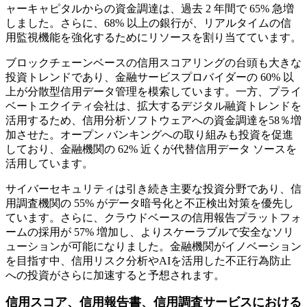
ャーキャピタルからの資金調達は、過去 2 年間で 65% 急増
しました。さらに、68% 以上の銀行が、リアルタイムの信
用監視機能を強化するためにリソースを割り当てています。
ブロックチェーンベースの信用スコアリングの台頭も大きな
投資トレンドであり、金融​​サービスプロバイダーの 60% 以
上が分散型信用データ管理を模索しています。一方、プライ
ベートエクイティ会社は、拡大するデジタル融資トレンドを
活用するため、信用分析ソフトウェアへの資金調達を58％増
加させた。オープン バンキングへの取り組みも投資を促進
しており、金融機関の 62% 近くが代替信用データ ソースを
活用しています。
サイバーセキュリティは引き続き主要な投資分野であり、信
用調査機関の 55% がデータ暗号化と不正検出対策を優先し
ています。さらに、クラウドベースの信用報告プラットフォ
ームの採用が 57% 増加し、よりスケーラブルで安全なソリ
ューションが可能になりました。金融機関がイノベーション
を目指す中、信用リスク分析やAIを活用した不正行為防止
への投資がさらに加速すると予想されます。
信用スコア、信用報告書、信用調査サービスにおける