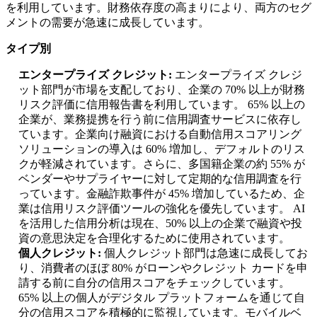
を利用しています。財務依存度の高まりにより、両方のセグ
メントの需要が急速に成長しています。
タイプ別
エンタープライズ クレジット:
エンタープライズ クレジ
ット部門が市場を支配しており、企業の 70% 以上が財務
リスク評価に信用報告書を利用しています。 65% 以上の
企業が、業務提携を行う前に信用調査サービスに依存し
ています。企業向け融資における自動信用スコアリング
ソリューションの導入は 60% 増加し、デフォルトのリス
クが軽減されています。さらに、多国籍企業の約 55% が
ベンダーやサプライヤーに対して定期的な信用調査を行
っています。金融詐欺事件が 45% 増加しているため、企
業は信用リスク評価ツールの強化を優先しています。 AI
を活用した信用分析は現在、50% 以上の企業で融資や投
資の意思決定を合理化するために使用されています。
個人クレジット:
個人クレジット部門は急速に成長してお
り、消費者のほぼ 80% がローンやクレジット カードを申
請する前に自分の信用スコアをチェックしています。
65% 以上の個人がデジタル プラットフォームを通じて自
分の信用スコアを積極的に監視しています。モバイルベ