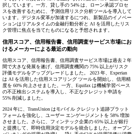
択しています。一方、貸し手の 54% は、ローン承認プロセ
スを改善するために、予測信用リスク分析ツールを導入して
います。デジタル変革が加速するにつれ、新製品のイノベー
ションはリアルタイムの金融行動分析と AI を活用したリス
ク管理に焦点を当てたものになると予想されます。
信用スコア、信用報告書、信用調査サービス市場にお
けるメーカーによる最近の動向
信用スコア、信用報告書、信用調査サービス市場は過去 2 年
間で大きな発展を遂げ、信用調査機関の 75% 以上がリスク
評価モデルをアップグレードしました。 2023 年、Experian
は AI を活用した信用スコアリング ツールを開始し、信用精
度を 60% 向上させました。一方、Equifax は機械学習ベース
の不正検出システムを導入し、不正なクレジット申請を
55% 削減しました。
2024 年に、TransUnion はモバイル クレジット追跡プラット
フォームを強化し、ユーザー エンゲージメントを 58% 増加
させました。さらに、フィンテック企業の 65% 以上が銀行
と提携して、即時信用決定モデルを統合しました。オープン