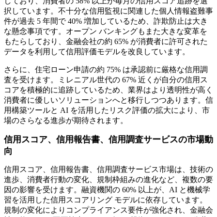
しており、消費者の 58% 以上が毎月の信用スコア追跡を選
択しています。不十分な信用監視に関連した個人情報盗難事
件が過去 5 年間で 40% 増加しているため、詐欺防止は大き
な懸念事項です。オープン バンキングもまた大きな変革を
もたらしており、金融会社の約 65% が消費者に許可された
データを利用して信用評価モデルを改良しています。
さらに、住宅ローン申請の約 75% は承認前に厳格な信用調
査を受けます。ミレニアル世代の 67% 近くが自分の信用ス
コアを積極的に追跡しているため、業界はより透明性が高く
消費者に優しいソリューションへと移行しつつあります。信
用構築ツールと AI を活用したリスク評価の拡大により、市
場のさらなる進歩が期待されます。
信用スコア、信用報告書、信用調査サービスの市場動
向
信用スコア、信用報告書、信用調査サービス市場は、技術の
進歩、消費者行動の変化、規制枠組みの進化など、複数の要
因の影響を受けます。融資機関の 60% 以上が、AI と機械学
習を活用した信用スコアリング モデルに依存しています。
規制の変化によりコンプライアンス要件が強化され、金融会