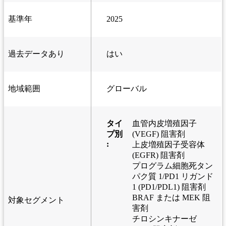
基準年
2025
過去データあり
はい
地域範囲
グローバル
タイ
血管内皮増殖因子
プ別
(VEGF) 阻害剤
:
上皮増殖因子受容体
(EGFR) 阻害剤
プログラム細胞死タン
パク質 1/PD1 リガンド
1 (PD1/PDL1) 阻害剤
BRAF または MEK 阻
対象セグメント
害剤
チロシンキナーゼ