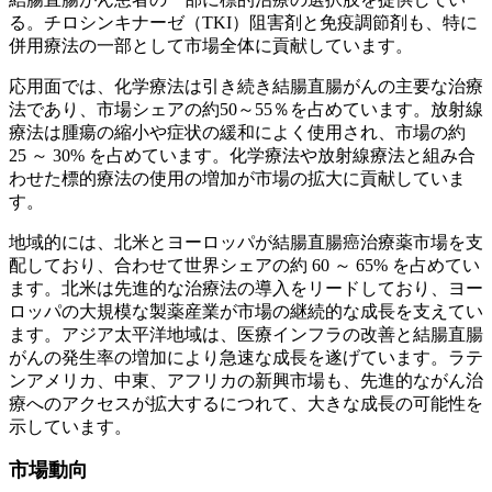
る。チロシンキナーゼ（TKI）阻害剤と免疫調節剤も、特に
併用療法の一部として市場全体に貢献しています。
応用面では、化学療法は引き続き結腸直腸がんの主要な治療
法であり、市場シェアの約50～55％を占めています。放射線
療法は腫瘍の縮小や症状の緩和によく使用され、市場の約
25 ～ 30% を占めています。化学療法や放射線療法と組み合
わせた標的療法の使用の増加が市場の拡大に貢献していま
す。
地域的には、北米とヨーロッパが結腸直腸癌治療薬市場を支
配しており、合わせて世界シェアの約 60 ～ 65% を占めてい
ます。北米は先進的な治療法の導入をリードしており、ヨー
ロッパの大規模な製薬産業が市場の継続的な成長を支えてい
ます。アジア太平洋地域は、医療インフラの改善と結腸直腸
がんの発生率の増加により急速な成長を遂げています。ラテ
ンアメリカ、中東、アフリカの新興市場も、先進的ながん治
療へのアクセスが拡大するにつれて、大きな成長の可能性を
示しています。
市場動向