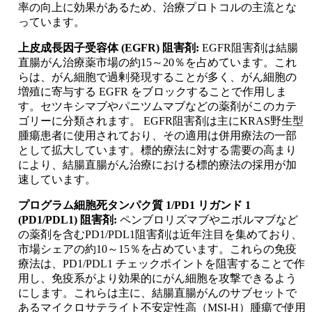
率の向上に効果があるため、治療プロトコルの主流とな
っています。
上皮成長因子受容体 (EGFR) 阻害剤:
EGFR阻害剤は結腸
直腸がん治療薬市場の約15～20％を占めています。これ
らは、がん細胞で過剰発現することが多く、がん細胞の
増殖に寄与する EGFR をブロックすることで作用しま
す。セツキシマブやパニツムマブなどの薬剤がこのカテ
ゴリーに分類されます。 EGFR阻害剤は主にKRAS野生型
腫瘍患者に使用されており、その適用は併用療法の一部
として拡大しています。標的療法に対する需要の高まり
により、結腸直腸がん治療における標的療法の採用が加
速しています。
プログラム細胞死タンパク質 1/PD1 リガンド 1
(PD1/PDL1) 阻害剤:
ペンブロリズマブやニボルマブなど
の薬剤を含むPD1/PDL1阻害剤は近年注目を集めており、
市場シェアの約10～15％を占めています。これらの免疫
療法は、PD1/PDL1 チェックポイントを阻害することで作
用し、免疫系がより効果的にがん細胞を攻撃できるよう
にします。これらは主に、結腸直腸がんのサブセットで
あるマイクロサテライト不安定性高（MSI-H）腫瘍で使用