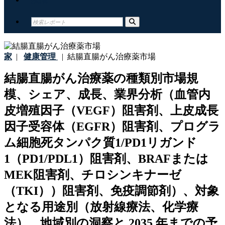
家
|
健康管理
|
結腸直腸がん治療薬市場
結腸直腸がん治療薬の種類別市場規
模、シェア、成長、業界分析（血管内
皮増殖因子（VEGF）阻害剤、上皮成長
因子受容体（EGFR）阻害剤、プログラ
ム細胞死タンパク質1/PD1リガンド
1（PD1/PDL1）阻害剤、BRAFまたは
MEK阻害剤、チロシンキナーゼ
（TKI））阻害剤、免疫調節剤）、対象
となる用途別（放射線療法、化学療
法）、地域別の洞察と 2035 年までの予