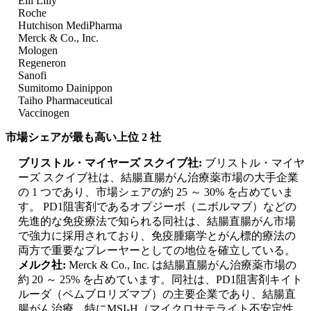
Elli Lilly
Roche
Hutchison MediPharma
Merck & Co., Inc.
Mologen
Regeneron
Sanofi
Sumitomo Dainippon
Taiho Pharmaceutical
Vaccinogen
市場シェアが最も高い上位 2 社
ブリストル・マイヤーズ スクイブ社:
ブリストル・マイヤ
ーズ スクイブ社は、結腸直腸がん治療薬市場の大手企業
の 1 つであり、市場シェアの約 25 ～ 30% を占めていま
す。 PD1阻害剤であるオプジーボ（ニボルマブ）などの
先進的な免疫療法で知られる同社は、結腸直腸がん市場
で強力に採用されており、免疫腫瘍学とがん標的療法の
両方で重要なプレーヤーとしての地位を確立している。
メルク社:
Merck & Co., Inc. は結腸直腸がん治療薬市場の
約 20 ～ 25% を占めています。同社は、PD1阻害剤キイト
ルーダ（ペムブロリズマブ）の主要企業であり、結腸直
腸がん治療、特にMSI-H（マイクロサテライト不安定性