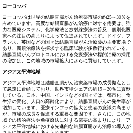
ヨーロッパ
ヨーロッパは世界の結腸直腸がん治療薬市場の約25～30％を
占めています。高度な結腸直腸がん治療に対する需要は、強
力な医療システム、化学療法と放射線療法の普及、個別化医
療への注目の高まりによって促進されています。ドイツ、フ
ランス、英国などの国々は結腸直腸がん治療薬の主要市場で
あり、新規治療法を探求する臨床試験が多数行われている。
結腸直腸がんプロトコルにおける免疫療法や標的治療の採用
の増加は、この地域の市場拡大にさらに貢献しています。
アジア太平洋地域
アジア太平洋地域は結腸直腸がん治療薬市場の成長拠点とし
て急速に台頭しており、世界市場シェアの約15～20％に貢献
している。日本、中国、インドなどの国々では、都市化、食
生活の変化、人口の高齢化により、結腸直腸がんの発生率が
増加しています。医療インフラの拡大と患者の意識の高まり
が、市場の成長を促進する重要な要因です。さらに、この地
域での標的療法や免疫療​​法に対する需要の高まりにより、ア
ジア太平洋地域における先進的な結腸直腸がん治療の導入が
さらに加速すると考えられます。