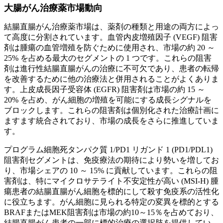
大腸がん治療薬市場動向
結腸直腸がん治療薬市場は、薬剤の種類と用途の両方によっ
て高度に分割されています。血管内皮増殖因子 (VEGF) 阻害
剤は腫瘍の血管増殖を防ぐために使用され、市場の約 20 ～
25% を占める最大のセグメントの 1 つです。これらの阻害
剤は進行性結腸直腸がんの治療に不可欠であり、患者の転帰
を改善するために他の治療法と併用されることがよくありま
す。上皮成長因子受容体 (EGFR) 阻害剤は市場の約 15 ～
20% を占め、がん細胞の増殖を可能にする成長シグナルを
ブロックします。これらの阻害剤は個別化された治療計画に
ますます統合されており、市場の成長をさらに推進していま
す。
プログラム細胞死タンパク質 1/PD1 リガンド 1 (PD1/PDL1)
阻害剤セグメントは、免疫療法の期待により勢いを増してお
り、市場シェアの 10 ～ 15% に貢献しています。これらの阻
害剤は、特にマイクロサテライト不安定性が高い (MSI-H) 腫
瘍患者の結腸直腸がん細胞を標的にして殺す免疫系の活性化
に役立ちます。がん細胞に見られる特定の変異を標的とする
BRAFまたはMEK阻害剤は市場の約10～15％を占めており、
結腸直腸がん患者の一部に標的治療の選択肢を提供してい