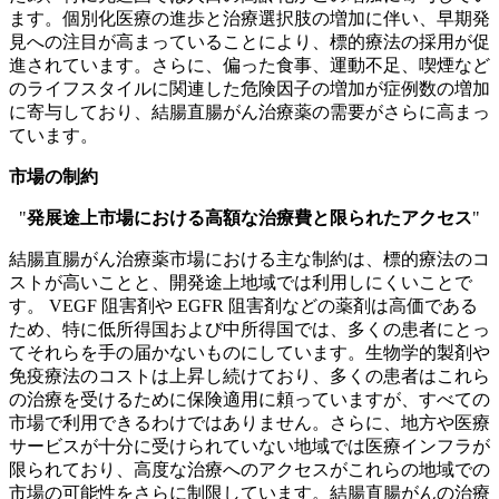
ます。個別化医療の進歩と治療選択肢の増加に伴い、早期発
見への注目が高まっていることにより、標的療法の採用が促
進されています。さらに、偏った食事、運動不足、喫煙など
のライフスタイルに関連した危険因子の増加が症例数の増加
に寄与しており、結腸直腸がん治療薬の需要がさらに高まっ
ています。
市場の制約
"
発展途上市場における高額な治療費と限られたアクセス
"
結腸直腸がん治療薬市場における主な制約は、標的療法のコ
ストが高いことと、開発途上地域では利用しにくいことで
す。 VEGF 阻害剤や EGFR 阻害剤などの薬剤は高価である
ため、特に低所得国および中所得国では、多くの患者にとっ
てそれらを手の届かないものにしています。生物学的製剤や
免疫療法のコストは上昇し続けており、多くの患者はこれら
の治療を受けるために保険適用に頼っていますが、すべての
市場で利用できるわけではありません。さらに、地方や医療
サービスが十分に受けられていない地域では医療インフラが
限られており、高度な治療へのアクセスがこれらの地域での
市場の可能性をさらに制限しています。結腸直腸がんの治療