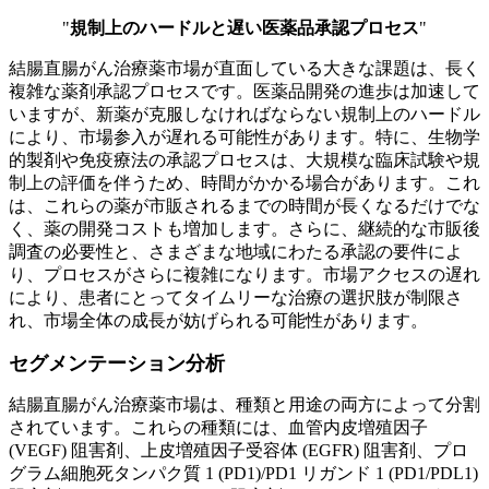
"
規制上のハードルと遅い医薬品承認プロセス
"
結腸直腸がん治療薬市場が直面している大きな課題は、長く
複雑な薬剤承認プロセスです。医薬品開発の進歩は加速して
いますが、新薬が克服しなければならない規制上のハードル
により、市場参入が遅れる可能性があります。特に、生物学
的製剤や免疫療法の承認プロセスは、大規模な臨床試験や規​​
制上の評価を伴うため、時間がかかる場合があります。これ
は、これらの薬が市販されるまでの時間が長くなるだけでな
く、薬の開発コストも増加します。さらに、継続的な市販後
調査の必要性と、さまざまな地域にわたる承認の要件によ
り、プロセスがさらに複雑になります。市場アクセスの遅れ
により、患者にとってタイムリーな治療の選択肢が制限さ
れ、市場全体の成長が妨げられる可能性があります。
セグメンテーション分析
結腸直腸がん治療薬市場は、種類と用途の両方によって分割
されています。これらの種類には、血管内皮増殖因子
(VEGF) 阻害剤、上皮増殖因子受容体 (EGFR) 阻害剤、プロ
グラム細胞死タンパク質 1 (PD1)/PD1 リガンド 1 (PD1/PDL1)