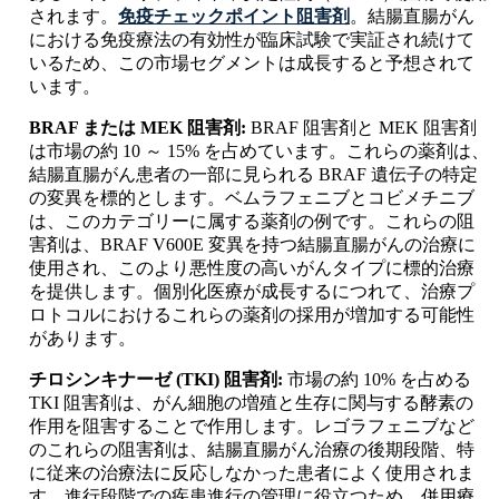
されます。
免疫チェックポイント阻害剤
。結腸直腸がん
における免疫療法の有効性が臨床試験で実証され続けて
いるため、この市場セグメントは成長すると予想されて
います。
BRAF または MEK 阻害剤:
BRAF 阻害剤と MEK 阻害剤
は市場の約 10 ～ 15% を占めています。これらの薬剤は、
結腸直腸がん患者の一部に見られる BRAF 遺伝子の特定
の変異を標的とします。ベムラフェニブとコビメチニブ
は、このカテゴリーに属する薬剤の例です。これらの阻
害剤は、BRAF V600E 変異を持つ結腸直腸がんの治療に
使用され、このより悪性度の高いがんタイプに標的治療
を提供します。個別化医療が成長するにつれて、治療プ
ロトコルにおけるこれらの薬剤の採用が増加する可能性
があります。
チロシンキナーゼ (TKI) 阻害剤:
市場の約 10% を占める
TKI 阻害剤は、がん細胞の増殖と生存に関与する酵素の
作用を阻害することで作用します。レゴラフェニブなど
のこれらの阻害剤は、結腸直腸がん治療の後期段階、特
に従来の治療法に反応しなかった患者によく使用されま
す。進行段階での疾患進行の管理に役立つため、併用療