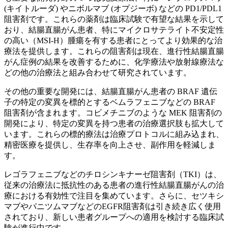
(キイトルーダ) やニボルマブ (オプジーボ) などの PD1/PDL1
阻害剤です。これらの薬剤は臨床試験で有望な結果を示して
おり、結腸直腸がん患者、特にマイクロサテライト不安定性
の高い（MSI-H）腫瘍を有する患者にとってより効果的な治
療法を提供します。これらの阻害剤は現在、進行性結腸直腸
がん症例の結果を改善するために、化学療法や放射線療法な
どの他の治療法と組み合わせて研究されています。
その他の重要な開発には、結腸直腸がん患者の BRAF 遺伝
子の特定の変異を標的とするベムラフェニブなどの BRAF
阻害剤が含まれます。コビメチニブのような MEK 阻害剤の
開発により、特定の変異を持つ患者の治療選択肢も拡大して
います。これらの標的療法は治療プロトコルに組み込まれ、
精密医療を提供し、生存率を向上させ、副作用を軽減しま
す。
レゴラフェニブなどのチロシンキナーゼ阻害剤（TKI）は、
従来の治療法に抵抗性のある患者の進行性結腸直腸がんの治
療における有効性で注目を集めています。さらに、セツキシ
マブやパニツムマブなどのEGFR阻害剤は引き続き広く使用
されており、新しい患者グループへの適用を検討する臨床試
験が進行中です。