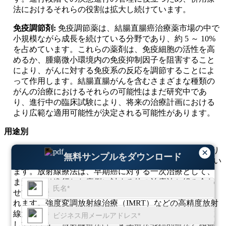
法におけるそれらの役割は拡大し続けています。
免疫調節剤:
免疫調節薬は、結腸直腸癌治療薬市場の中で
小規模ながら成長を続けている分野であり、約 5 ～ 10%
を占めています。これらの薬剤は、免疫細胞の活性を高
めるか、腫瘍微小環境内の免疫抑制因子を阻害すること
により、がんに対する免疫系の反応を調節することによ
って作用します。結腸直腸がんを含むさまざまな種類の
がんの治療におけるそれらの可能性はまだ研究中であ
り、進行中の臨床試験により、将来の治療計画における
より広範な適用可能性が決定される可能性があります。
用途別
放射線療法:
放射線療法は結腸直腸がん治療市場のかなり
×
無料サンプルをダウンロード
の部分を占めており、市場シェアの 25 ～ 30% を占めてい
ます。放射線療法は、早期癌に対する一次治療として、
またはより進行した症例に対する他の治療法と組み合わ
せて、局所的な結腸直腸腫瘍を標的とするために使用さ
れます。強度変調放射線治療（IMRT）などの高精度放射
線治療技術の台頭が、この市場セグメントの成長を推進
しています。放射線療法は、化学療法や標的療法と相補