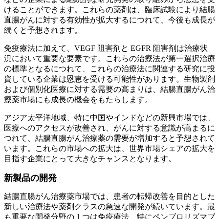
けることができます。これらの薬剤は、臨床試験により結腸
直腸がんに対する有効性が拡大するにつれて、今後も成長が
続くと予想されます。
免疫療法に加えて、VEGF 阻害剤と EGFR 阻害剤は治療状
況において重要な要素です。これらの治療法が第一選択治療
の標準となるにつれて、これらの治療法に関連する研究に投
資している企業は恩恵を受ける可能性があります。生物製剤
および個別化医療に対する需要の高まりは、結腸直腸がん治
療薬市場にも成長の機会をもたらします。
アジア太平洋地域、特に中国やインドなどの新興市場では、
医療へのアクセスが改善され、がんに対する意識が高まるに
つれて、結腸直腸がん治療薬の需要が増加すると予想されて
います。これらの市場への拡大は、世界市場シェアの拡大を
目指す企業にとって大きなチャンスとなります。
新製品の開発
結腸直腸がん治療薬市場では、患者の転帰改善を目的とした
新しい治療法や薬剤クラスの急速な開発が続いています。最
も重要な開発分野の 1 つは免疫療法、特にペンブロリズマブ