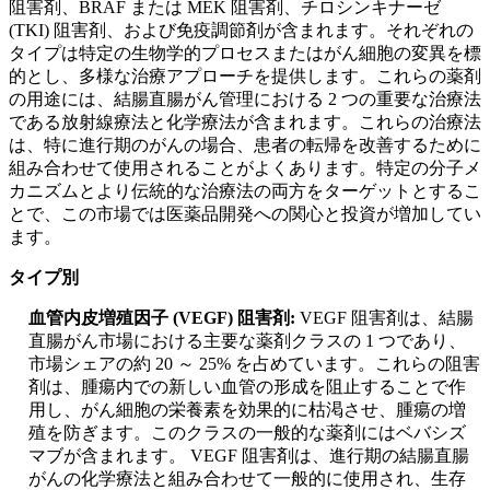
阻害剤、BRAF または MEK 阻害剤、チロシンキナーゼ
(TKI) 阻害剤、および免疫調節剤が含まれます。それぞれの
タイプは特定の生物学的プロセスまたはがん細胞の変異を標
的とし、多様な治療アプローチを提供します。これらの薬剤
の用途には、結腸直腸がん管理における 2 つの重要な治療法
である放射線療法と化学療法が含まれます。これらの治療法
は、特に進行期のがんの場合、患者の転帰を改善するために
組み合わせて使用​​されることがよくあります。特定の分子メ
カニズムとより伝統的な治療法の両方をターゲットとするこ
とで、この市場では医薬品開発への関心と投資が増加してい
ます。
タイプ別
血管内皮増殖因子 (VEGF) 阻害剤:
VEGF 阻害剤は、結腸
直腸がん市場における主要な薬剤クラスの 1 つであり、
市場シェアの約 20 ～ 25% を占めています。これらの阻害
剤は、腫瘍内での新しい血管の形成を阻止することで作
用し、がん細胞の栄養素を効果的に枯渇させ、腫瘍の増
殖を防ぎます。このクラスの一般的な薬剤にはベバシズ
マブが含まれます。 VEGF 阻害剤は、進行期の結腸直腸
がんの化学療法と組み合わせて一般的に使用され、生存