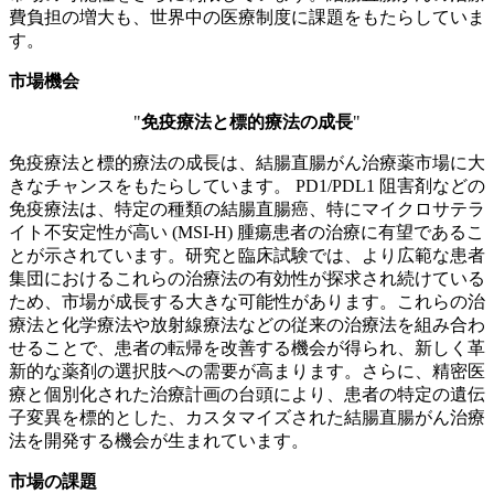
費負担の増大も、世界中の医療制度に課題をもたらしていま
す。
市場機会
"
免疫療法と標的療法の成長
"
免疫療法と標的療法の成長は、結腸直腸がん治療薬市場に大
きなチャンスをもたらしています。 PD1/PDL1 阻害剤などの
免疫療法は、特定の種類の結腸直腸癌、特にマイクロサテラ
イト不安定性が高い (MSI-H) 腫瘍患者の治療に有望であるこ
とが示されています。研究と臨床試験では、より広範な患者
集団におけるこれらの治療法の有効性が探求され続けている
ため、市場が成長する大きな可能性があります。これらの治
療法と化学療法や放射線療法などの従来の治療法を組み合わ
せることで、患者の転帰を改善する機会が得られ、新しく革
新的な薬剤の選択肢への需要が高まります。さらに、精密医
療と個別化された治療計画の台頭により、患者の特定の遺伝
子変異を標的とした、カスタマイズされた結腸直腸がん治療
法を開発する機会が生まれています。
市場の課題