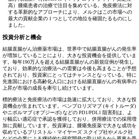
高）腫瘍患者の治療で注目を集めている。免疫療法に対
する革新的なアプローチにより、メルクはこの市場への
最大の貢献企業の 1 つとしての地位を確固たるものにし
ました。
投資分析と機会
結腸直腸がん治療薬市場は、世界中で結腸直腸がんの発生率
が増加していることにより、大きな投資機会を提供していま
す。毎年190万人を超える結腸直腸がんの新規症例が発生し
ており、効果的な治療法への需要は今後も高まることが予想
されており、投資家にとってはチャンスとなっている。特に
先進国における高齢化人口における結腸直腸がんの有病率の
上昇が市場の成長を牽引し続けています。
標的療法と免疫療法の市場は急速に拡大しており、大きな投
資機会が生まれています。ペンブロリズマブ (キイトルーダ)
やニボルマブ (オプジーボ) などの PD1/PDL1 阻害剤は、よ
り幅広い適応症で承認を獲得しており、併用療法での採用増
加に貢献しています。投資家は、腫瘍免疫薬で大きな成功を
収めているブリストル・マイヤーズ スクイブ社やメルク社
などの企業による継続的な研究開発の取り組みから恩恵を受