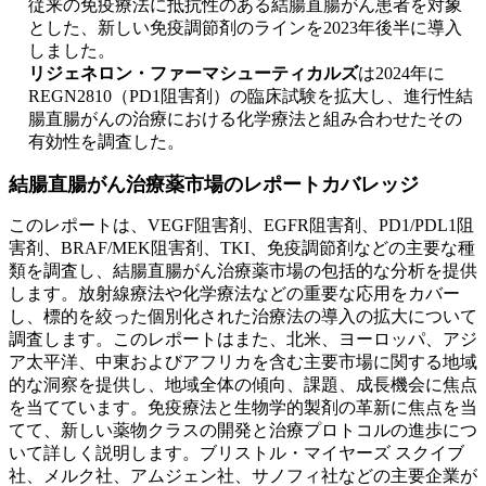
従来の免疫療法に抵抗性のある結腸直腸がん患者を対象
とした、新しい免疫調節剤のラインを2023年後半に導入
しました。
リジェネロン・ファーマシューティカルズ
は2024年に
REGN2810（PD1阻害剤）の臨床試験を拡大し、進行性結
腸直腸がんの治療における化学療法と組み合わせたその
有効性を調査した。
結腸直腸がん治療薬市場のレポートカバレッジ
このレポートは、VEGF阻害剤、EGFR阻害剤、PD1/PDL1阻
害剤、BRAF/MEK阻害剤、TKI、免疫調節剤などの主要な種
類を調査し、結腸直腸がん治療薬市場の包括的な分析を提供
します。放射線療法や化学療法などの重要な応用をカバー
し、標的を絞った個別化された治療法の導入の拡大について
調査します。このレポートはまた、北米、ヨーロッパ、アジ
ア太平洋、中東およびアフリカを含む主要市場に関する地域
的な洞察を提供し、地域全体の傾向、課題、成長機会に焦点
を当てています。免疫療法と生物学的製剤の革新に焦点を当
てて、新しい薬物クラスの開発と治療プロトコルの進歩につ
いて詳しく説明します。ブリストル・マイヤーズ スクイブ
社、メルク社、アムジェン社、サノフィ社などの主要企業が