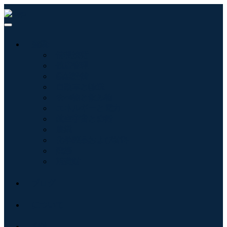
産業:
情報技術
健康管理
機械設備
自動車と輸送
食べ物と飲み物
エネルギーと電力
航空宇宙と防衛
農業
化学薬品および材料
建築
消費財
ブログ
について
接触