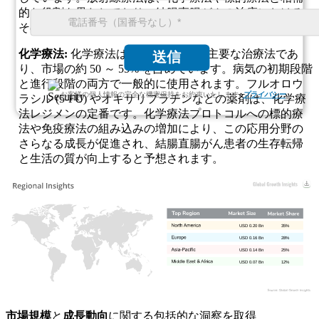
的な役割を果たしており、結腸直腸がんの治療における
その重要性をさらに裏付けています。
化学療法:
化学療法は結腸直腸がんの主要な治療法であ
送信
り、市場の約 50 ～ 55% を占めています。病気の初期段階
と進行段階の両方で一般的に使用されます。フルオロウ
お客様の個人情報の完全な機密保持をお約束いたします.
プライバシー
ラシル (5-FU) やオキサリプラチンなどの薬剤は、化学療
法レジメンの定番です。化学療法プロトコルへの標的療
法や免疫療​​法の組み込みの増加により、この応用分野の
さらなる成長が促進され、結腸直腸がん患者の生存転帰
と生活の質が向上すると予想されます。
USD 0.20 Bn
35%
USD 0.16 Bn
28%
USD 0.14 Bn
25%
USD 0.07 Bn
12%
市場規模
と
成長動向
に関する包括的な洞察を取得