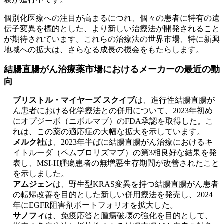
個別化医療への注目が高まるにつれ、個々の患者に特有の遺
伝子変異を標的とした、より新しい治療法が開発されること
が期待されています。これらの治療法の世界市場、特に新興
地域への拡大は、さらなる成長の機会をもたらします。
結腸直腸がん治療薬市場におけるメーカーの最近の動
向
ブリストル・マイヤーズ スクイブ
は、進行性結腸直腸が
ん患者における化学療法との併用について、2023年初め
にオプジーボ（ニボルマブ）のFDA承認を取得した。こ
れは、この薬の適応症の大幅な拡大を示しています。
メルク社
は、2023年半ばに結腸直腸がん治療におけるキ
イトルーダ（ペムブロリズマブ）の第3相良好な結果を発
表し、MSI-H腫瘍患者の無増悪生存期間が改善されたこと
を示しました。
アムジェン
は、野生型KRAS変異を持つ結腸直腸がん患者
の転帰改善を目的とした新しい併用療法を発売し、2024
年にEGFR阻害剤ポートフォリオを拡大した。
サノフィ
は、免疫応答と腫瘍破壊の強化を目的として、