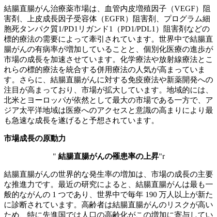
結腸直腸がん治療薬市場は、血管内皮増殖因子（VEGF）阻
害剤、上皮成長因子受容体（EGFR）阻害剤、プログラム細
胞死タンパク質1/PD1リガンド1（PD1/PDL1）阻害剤などの
標的療法の需要によって牽引されています。世界中で結腸直
腸がんの有病率が増加していることと、個別化医療の進歩が
市場の成長を加速させています。化学療法や放射線療法とこ
れらの標的療法を統合する併用療法の人気が高まっていま
す。さらに、結腸直腸がんに対する免疫療法や新薬開発への
注目が高まっており、市場が拡大しています。地域的には、
北米とヨーロッパが依然として最大の市場である一方で、ア
ジア太平洋地域は医療へのアクセスと意識の高まりにより最
も急速な成長を遂げると予想されています。
市場成長の原動力
"
結腸直腸がんの罹患率の上昇
"
r
結腸直腸がんの世界的な発生率の増加は、市場の成長の主要
な推進力です。最近の研究によると、結腸直腸がんは最も一
般的ながんの 1 つであり、世界中で毎年 190 万人以上が新た
に診断されています。高齢者は結腸直腸がんのリスクが高い
ため、特に先進国では人口の高齢化がこの増加に寄与してい