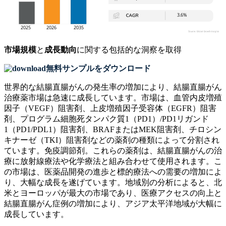
市場規模
と
成長動向
に関する包括的な洞察を取得
無料サンプルをダウンロード
世界的な結腸直腸がんの発生率の増加により、結腸直腸がん
治療薬市場は急速に成長しています。市場は、血管内皮増殖
因子（VEGF）阻害剤、上皮増殖因子受容体（EGFR）阻害
剤、プログラム細胞死タンパク質1（PD1）/PD1リガンド
1（PD1/PDL1）阻害剤、BRAFまたはMEK阻害剤、チロシン
キナーゼ（TKI）阻害剤などの薬剤の種類によって分割され
ています。免疫調節剤。これらの薬剤は、結腸直腸がんの治
療に放射線療法や化学療法と組み合わせて使用​​されます。こ
の市場は、医薬品開発の進歩と標的療法への需要の増加によ
り、大幅な成長を遂げています。地域別の分析によると、北
米とヨーロッパが最大の市場であり、医療アクセスの向上と
結腸直腸がん症例の増加により、アジア太平洋地域が大幅に
成長しています。