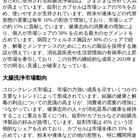
るために使用される結腸洗浄製品は、さまざまな分野で人気
が高まっています。錠剤とカプセルは市場シェアの70％を占
め、使いやすさが支持されています。粉末や液体などの代替
形態の需要は毎年 10% の割合で増加しており、市場シェア
の約 15% に貢献しています。健康志向の消費者の増加によ
り、個人が市場シェアの 50% を占める最大のセグメントを
占めています。病院とウェルネス施設が 30% のシェアで続
き、解毒とメンテナンスのためにこれらの製品を採用する施
設が増えています。消化器疾患や生活習慣病の有病率の上昇
が市場を牽引しており、この分野の継続的な成長と2033年ま
での明るい見通しが確実となっている。
大腸洗浄市場動向
コロンクレンズ市場は、市場の力強い成長を示すいくつかの
主要なトレンドによって形成されています。結腸の健康と解
毒の利点についての意識の高まりが、消費者の需要の増加に
つながっています。健康志向の人々が消化器系の健康を維持
することに重点を置くにつれ、錠剤やカプセルなどの結腸洗
浄製品の好みが急増しています。錠剤市場は 45% という圧
倒的なシェアを占めており、カプセルは市場全体の 35% を
占めています。粉末や液体などの他の形態も、特に機関用途