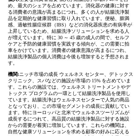
め、最大のシェアを占めています。消化器の健康に対す
る消費者の意識が高まるにつれ、多くの人が結腸洗浄製
品を定期的な健康習慣に取り入れています。便秘、膨満
感、過敏性腸症候群（IBS）などの消化器疾患の有病率が
上昇しているため、結腸洗浄ソリューションを求める人
が増えています。特に 30 ～ 45 歳の成人の間で、セルフ
ケアと予防的健康習慣を実践する傾向が、この需要に拍
車をかけています。消費者の健康意識が高まるにつれ、
結腸洗浄製品の個人消費は今後も増加すると予想されま
す。
機関:
ニッチ市場の成長 ウェルネス センター、デトックス
クリニック、スパなどの施設が市場の 15% を占めていま
す。これらの施設では、ウェルネス トリートメントやデ
トックス プログラムの一環として結腸洗浄製品を使用し
ています。結腸洗浄はウェルネスセンターで人気の商品
となっており、この市場セグメントの成長に貢献してい
ます。特にヨーロッパと北米でウェルネスツーリズムが
成長するにつれて、高品質の結腸洗浄製品に対する施設
からの需要が着実に増加しています。これらの機関は、
自然な健康ソリューションを求める顧客の好みに応える