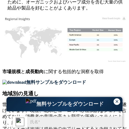
ために、オーガニックおよびハーブ成分を含む大量の供
給品や製品を好むことがよくあります。
XX
XX%
XX
XX%
XX
XX%
XX
XX%
市場規模
と
成長動向
に関する包括的な洞察を取得
無料サンプルをダウンロード
地域別の見通し
×
無料サンプルをダウンロード
世界のコロン洗浄市場は、さまざまな地域で着実な成長を遂
げています。現在、北米とヨーロッパが圧倒的なシェアを占
めており、消費者の意識の高さと堅牢な医療システムによ
り、総市場シェアの約 45% に貢献しています。対照的に、
アジア太平洋地域は成長率の面でリードすると予想されてお