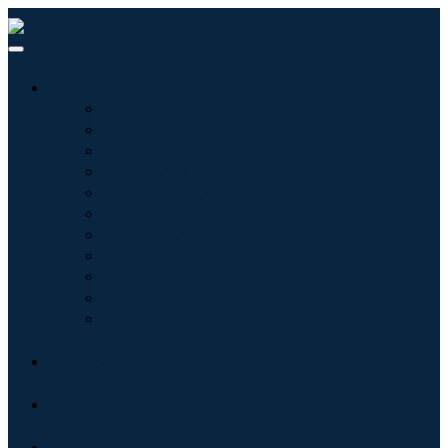
産業:
情報技術
健康管理
機械設備
自動車と輸送
食べ物と飲み物
エネルギーと電力
航空宇宙と防衛
農業
化学薬品および材料
建築
消費財
ブログ
について
接触