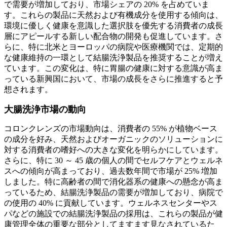
で需要が増加しており、市場シェアの 20% を占めていま
す。これらの製品に天然および有機成分を使用する傾向は、
環境に優しく健康を意識した選択肢を優先する消費者の成長
層にアピールする新しい配合物の開発も促進しています。さ
らに、特に北米とヨーロッパの病院や医療機関では、定期的
な健康維持の一環として結腸洗浄製品を推奨することが増え
ています。この変化は、特に胃腸の健康に対する意識が高ま
っている新興国において、市場の成長をさらに推進すると予
想されます。
大腸洗浄市場の動向
コロンクレンズの市場動向は、消費者の 55% が植物ベース
の成分を好み、天然およびオーガニックのソリューションに
対する消費者の嗜好への大きな変化を明らかにしています。
さらに、特に 30 ～ 45 歳の個人の間でセルフケアとウェルネ
スへの傾向が高まっており、過去数年間で市場が 25% 増加
しました。特に高齢者の間で消化器系の健康への懸念が高ま
っているため、結腸洗浄製品の需要が増加しており、病院で
の使用の 40% に貢献しています。ウェルネスセンターやス
パなどの施設での結腸洗浄製品の採用は、これらの製品が健
康管理全体の重要な部分としてますます見なされているた