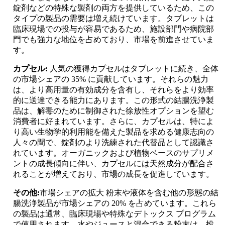
錠剤などの特殊な製剤の両方を提供しているため、この
タイプの製品の需要は増え続けています。タブレットは
臨床現場での投与が容易であるため、施設部門や病院部
門でも強力な地位を占めており、市場を前進させていま
す。
カプセル:
人気の獲得カプセルはタブレットに続き、全体
の市場シェアの 35% に貢献しています。それらの魅力
は、より高用量の有効成分を含有し、それらをより効率
的に送達できる能力にあります。この形式の結腸洗浄製
品は、解毒のために制御された徐放性オプションを望む
消費者に好まれています。さらに、カプセルは、特によ
り高い生物学的利用能を備えた製品を求める健康志向の
人々の間で、錠剤のより洗練された代替品として認識さ
れています。オーガニックおよび植物ベースのサプリメ
ントの成長傾向に伴い、カプセルには天然成分が配合さ
れることが増えており、市場の成長を促進しています。
その他:
市場シェアの拡大 粉末や液体を含む他の形態の結
腸洗浄製品が市場シェアの 20% を占めています。これら
の製品は通常、臨床現場や特殊なデトックス プログラム
で使用されます。水やジュースと混合できる粉末は、投