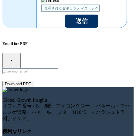
送信
Email for PDF
×
Download PDF
Global Growth Insights
オフィス番号 - B、2階、アイコンタワー、 バネール・マハ
ルンゲ道路、バネール、 プネー411045、マハラシュトラ
州、インド。
便利なリンク