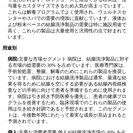
与量をカスタマイズできるため人気が高まっています。
これらは解毒プログラムでよく使用され、ウェルネスセ
ンターやスパでの需要の増加に貢献しています。液体お
よび粉末ベースの結腸洗浄製品の需要は特に施設用途で
高く、これらの製品は大量使用と汎用性の点で好まれて
います。
用途別
病院:
主要な市場セグメント 病院は、結腸洗浄製品に対す
る市場の総需要の 30% を占めています。医療専門家は、
手術前処置、整腸、解毒のためにこれらの製品を推奨し
ています。病院における結腸洗浄製品は通常、最適な結
果を得るために結腸を空にする必要がある結腸内視鏡検
査などの手術に向けて患者を準備するために使用されま
す。病院は引き続き予防医療を優先し、患者の健康プロ
グラムを改善するため、臨床現場でのこれらの製品の使
用は引き続き好調であると予想されます。このセグメン
トは、今後数年間にわたって着実な成長が見込まれると
予測されています。
個人:
主要な消費者需要 個人が結腸洗浄市場の 40% を占