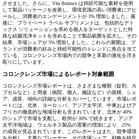
させました。さらに、Vita Balance は持続可能な素材を使用
して製品パッケージを改善し、環境意識の高い消費者にアピ
ールし、消費者のエンゲージメントが 3% 増加しました。最
後に、プライベート ラベル サプリメントは、包括的なデト
ックス ソリューションを求める個人をターゲットとした特
殊な結腸洗浄キットを含めることで製品範囲を拡大し、その
結果、市場シェアが 5% 増加しました。これらの展開は、ブ
ランドが消費者の好みと持続可能性のトレンドに焦点を当て
ている、コロンクレンズ市場内での競争と革新の激化を浮き
彫りにしています。
コロンクレンズ市場によるレポート対象範囲
コロンクレンズ市場レポートは、さまざまな種類（錠剤、カ
プセルなど）と用途（病院、個人、施設など）の規模、シェ
ア、成長、傾向の詳細な分析をカバーしています。市場レポ
ートには、北米、ヨーロッパ、アジア太平洋、中東およびア
フリカの徹底的な地域分析も含まれています。北米が 40%
のシェアで市場を支配し、欧州が 30% で続きます。アジア
太平洋地域は、ウェルネス製品の需要の増加により、25%
の成長が見込まれています。このレポートはまた、競争環境
を分析し、主要なプレーヤー、その市場シェア、戦略を特定