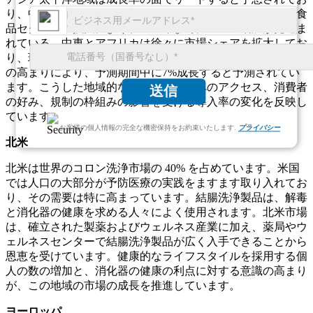
り、中国やインドなどの新興国における工業化と健康補助食
品セクターの拡大により、2033年までに25％の増加が見込ま
れている。中東とアフリカは徐々に市場シェアを拡大​​してお
り、現在約10%を占めており、健康とウェルネスのトレンド
の高まりにより、予測期間中に7%成長すると予測されてい
ます。こうした地域的な変化は、医療へのアクセス、消費者
送信
の好み、規制の枠組みの影響を受ける導入率の変化を反映し
ています。
お客様の個人情報の完全な機密保持をお約束いたします.
プライバシー
北米
北米は世界のコロン洗浄市場の 40% を占めています。米国
では人口の大部分が予防医療の実践をますます取り入れてお
り、その需要は特に高まっています。結腸洗浄製品は、解毒
と消化器の健康を求める人々によく使用されます。北米市場
は、確立された製薬およびウェルネス産業に加え、薬局やウ
ェルネスセンターで結腸洗浄製品が広く入手できることから
恩恵を受けています。健康的なライフスタイルを採用する個
人の数の増加と、消化器の健康の利点に対する意識の高まり
が、この地域の市場の成長を推進しています。
ヨーロッパ