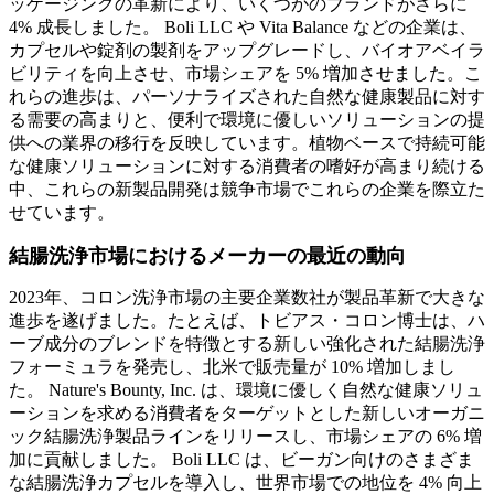
ッケージングの革新により、いくつかのブランドがさらに
4% 成長しました。 Boli LLC や Vita Balance などの企業は、
カプセルや錠剤の製剤をアップグレードし、バイオアベイラ
ビリティを向上させ、市場シェアを 5% 増加させました。こ
れらの進歩は、パーソナライズされた自然な健康製品に対す
る需要の高まりと、便利で環境に優しいソリューションの提
供への業界の移行を反映しています。植物ベースで持続可能
な健康ソリューションに対する消費者の嗜好が高まり続ける
中、これらの新製品開発は競争市場でこれらの企業を際立た
せています。
結腸洗浄市場におけるメーカーの最近の動向
2023年、コロン洗浄市場の主要企業数社が製品革新で大きな
進歩を遂げました。たとえば、トビアス・コロン博士は、ハ
ーブ成分のブレンドを特徴とする新しい強化された結腸洗浄
フォーミュラを発売し、北米で販売量が 10% 増加しまし
た。 Nature's Bounty, Inc. は、環境に優しく自然な健康ソリュ
ーションを求める消費者をターゲットとした新しいオーガニ
ック結腸洗浄製品ラインをリリースし、市場シェアの 6% 増
加に貢献しました。 Boli LLC は、ビーガン向けのさまざま
な結腸洗浄カプセルを導入し、世界市場での地位を 4% 向上