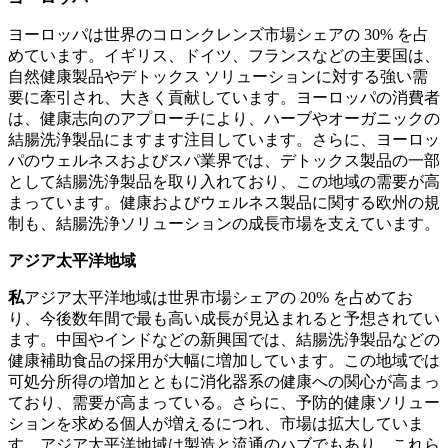
ヨーロッパは世界のコロンクレンズ市場シェアの 30% を占
めています。イギリス、ドイツ、フランスなどの主要国は、
自然健康製品やデトックス ソリューションに対する強い需
要に牽引され、大きく貢献しています。ヨーロッパの消費者
は、健康志向のアプローチにより、ハーブやオーガニックの
結腸洗浄製品にますます注目しています。さらに、ヨーロッ
パのウェルネスおよびスパ業界では、デトックス製品の一部
として結腸洗浄製品を取り入れており、この地域の需要が高
まっています。健康およびウェルネス製品に関する欧州の規
制も、結腸洗浄ソリューションの成長市場を支えています。
アジア太平洋地域
私
アジア太平洋地域は世界市場シェアの 20% を占めてお
り、今後数年間で最も高い成長が見込まれると予想されてい
ます。中国やインドなどの新興国では、結腸洗浄製品などの
健康補助食品の採用が大幅に増加しています。この地域では
可処分所得の増加とともに消化器系の健康への関心が高まっ
ており、需要が高まっている。さらに、予防的健康ソリュー
ションを求める個人が増えるにつれ、市場は拡大していま
す。アジア太平洋地域は製造と流通のハブでもあり、これら