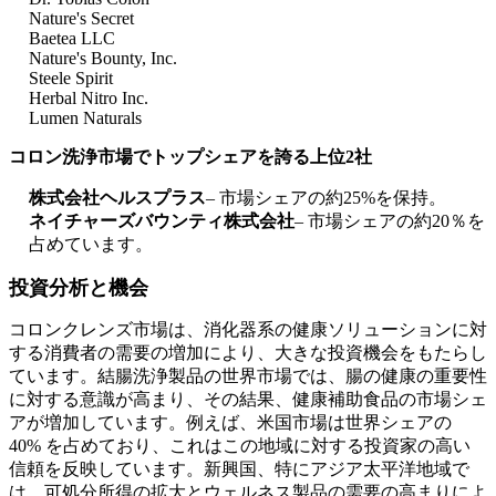
Nature's Secret
Baetea LLC
Nature's Bounty, Inc.
Steele Spirit
Herbal Nitro Inc.
Lumen Naturals
コロン洗浄市場でトップシェアを誇る上位2社
株式会社ヘルスプラス
– 市場シェアの約25%を保持。
ネイチャーズバウンティ株式会社
– 市場シェアの約20％を
占めています。
投資分析と機会
コロンクレンズ市場は、消化器系の健康ソリューションに対
する消費者の需要の増加により、大きな投資機会をもたらし
ています。結腸洗浄製品の世界市場では、腸の健康の重要性
に対する意識が高まり、その結果、健康補助食品の市場シェ
アが増加しています。例えば、米国市場は世界シェアの
40% を占めており、これはこの地域に対する投資家の高い
信頼を反映しています。新興国、特にアジア太平洋地域で
は、可処分所得の拡大とウェルネス製品の需要の高まりによ