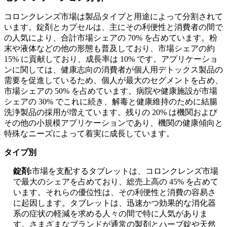
コロンクレンズ市場は製品タイプと用途によって分割されて
います。錠剤とカプセルは、主にその利便性と消費者の間で
の人気により、合計市場シェアの 70% を占めています。粉
末や液体などの他の形態も普及しており、市場シェアの約
15% に貢献しており、成長率は 10% です。アプリケーショ
ンに関しては、健康志向の消費者が個人用デトックス製品の
需要を促進しているため、個人が最大のセグメントを占め、
市場シェアの 50% を占めています。病院や健康施設が市場
シェアの 30% でこれに続き、解毒と健康維持のために結腸
洗浄製品の採用が増えています。残りの 20% は機関および
その他の小規模アプリケーションであり、機関の健康傾向と
特殊なニーズによって着実に成長しています。
タイプ別
錠剤:
市場を支配するタブレットは、コロンクレンズ市場
で最大のシェアを占めており、総売上高の 45% を占めて
います。それらの優位性は、その利便性と消費の容易さ
に起因します。タブレットは、迅速かつ効果的な消化器
系の症状の軽減を求める人々の間で特に人気がありま
す。さまざまなブランドが通常の製剤とハーブ錠や天然