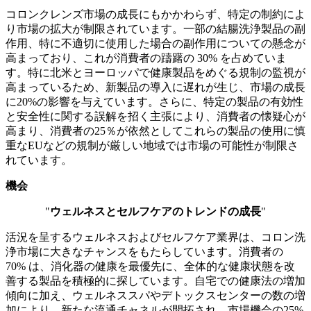
コロンクレンズ市場の成長にもかかわらず、特定の制約によ
り市場の拡大が制限されています。一部の結腸洗浄製品の副
作用、特に不適切に使用した場合の副作用についての懸念が
高まっており、これが消費者の躊躇の 30% を占めていま
す。特に北米とヨーロッパで健康製品をめぐる規制の監視が
高まっているため、新製品の導入に遅れが生じ、市場の成長
に20%の影響を与えています。さらに、特定の製品の有効性
と安全性に関する誤解を招く主張により、消費者の懐疑心が
高まり、消費者の25％が依然としてこれらの製品の使用に慎
重なEUなどの規制が厳しい地域では市場の可能性が制限さ
れています。
機会
"
ウェルネスとセルフケアのトレンドの成長
"
活況を呈するウェルネスおよびセルフケア業界は、コロン洗
浄市場に大きなチャンスをもたらしています。消費者の
70% は、消化器の健康を最優先に、全体的な健康状態を改
善する製品を積極的に探しています。自宅での健康法の増加
傾向に加え、ウェルネススパやデトックスセンターの数の増
加により、新たな流通チャネルが開拓され、市場機会の25%