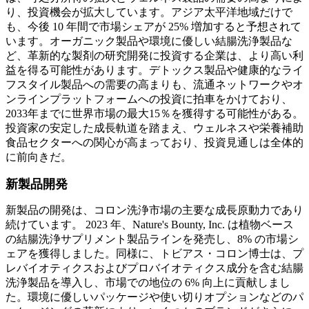
り、投資機会が拡大しています。アジア太平洋地域だけで
も、今後 10 年間で市場シェアが 25% 増加すると予想されて
います。オーガニック製品や環境に優しい結腸洗浄製品な
ど、革新的な製剤の研究開発に投資する企業は、より高い利
益を得る可能性があります。デトックス製品や健康的なライ
フスタイル製品への需要の高まりも、流通ネットワークやオ
ンラインプラットフォームへの投資に拍車をかけており、
2033年までに世界市場の最大15％を獲得する可能性がある。
投資家の安定した成長軌道を踏まえ、ウェルネスや栄養補助
食品セクターへの関心が高まっており、投資見通しは全体的
に前向きだ。
新製品開発
新製品の開発は、コロン洗浄市場の主要な成長原動力であり
続けています。 2023 年、Nature's Bounty, Inc. は植物ベース
の結腸洗浄サプリメント製品ラインを発売し、8% の市場シ
ェアを獲得しました。同様に、トビアス・コロン博士は、プ
レバイオティクスおよびプロバイオティクス成分を含む結腸
洗浄製品を導入し、市場での地位の 6% 向上に貢献しまし
た。環境に優しいパッケージや使い切りオプションなどのパ