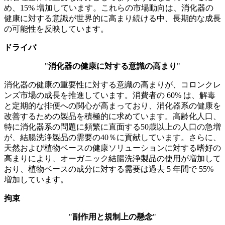
め、15% 増加しています。これらの市場動向は、消化器の
健康に対する意識が世界的に高まり続ける中、長期的な成長
の可能性を反映しています。
ドライバ
"
消化器の健康に対する意識の高まり
"
消化器の健康の重要性に対する意識の高まりが、コロンクレ
ンズ市場の成長を推進しています。消費者の 60% は、解毒
と定期的な排便への関心が高まっており、消化器系の健康を
改善するための製品を積極的に求めています。高齢化人口、
特に消化器系の問題に頻繁に直面する50歳以上の人口の急増
が、結腸洗浄製品の需要の40％に貢献しています。さらに、
天然および植物ベースの健康ソリューションに対する嗜好の
高まりにより、オーガニック結腸洗浄製品の使用が増加して
おり、植物ベースの成分に対する需要は過去 5 年間で 55%
増加しています。
拘束
"
副作用と規制上の懸念
"