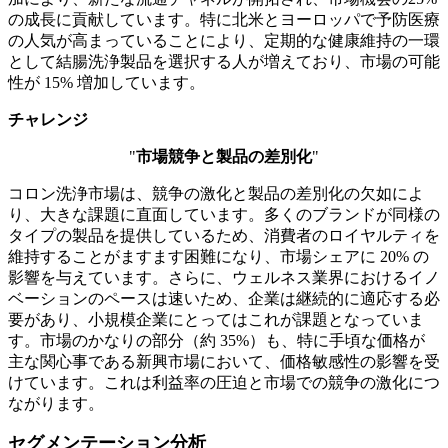
の成長に貢献しています。特に北米とヨーロッパで予防医療
の人気が高まっていることにより、定期的な健康維持の一環
として結腸洗浄製品を選択する人が増えており、市場の可能
性が 15% 増加しています。
チャレンジ
"
市場競争と製品の差別化
"
コロン洗浄市場は、競争の激化と製品の差別化の欠如によ
り、大きな課題に直面しています。多くのブランドが同様の
タイプの製品を提供しているため、消費者のロイヤルティを
維持することがますます困難になり、市場シェアに 20% の
影響を与えています。さらに、ウェルネス業界におけるイノ
ベーションのペースは速いため、企業は継続的に適応する必
要があり、小規模企業にとってはこれが課題となっていま
す。市場のかなりの部分（約 35%）も、特に手頃な価格が
主な関心事である新興市場において、価格敏感性の影響を受
けています。これは利益率の圧迫と市場での競争の激化につ
ながります。
セグメンテーション分析