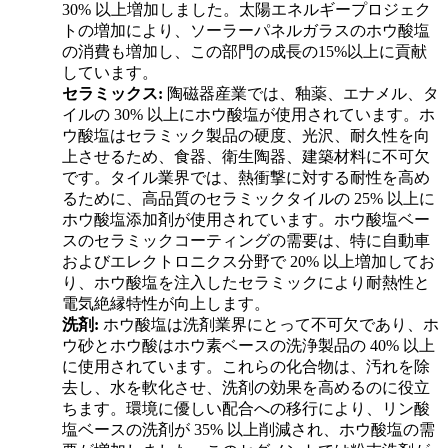
30% 以上増加しました。太陽エネルギープロジェク
トの増加により、ソーラーパネルガラスのホウ酸塩
の消費も増加し、この部門の成長の15%以上に貢献
しています。
セラミックス:
陶磁器産業では、釉薬、エナメル、タ
イルの 30% 以上にホウ酸塩が使用されています。ホ
ウ酸塩はセラミック製品の硬度、光沢、耐久性を向
上させるため、食器、衛生陶器、建築材料に不可欠
です。タイル業界では、熱衝撃に対する耐性を高め
るために、高品質のセラミックタイルの 25% 以上に
ホウ酸塩添加剤が使用されています。ホウ酸塩ベー
スのセラミックコーティングの需要は、特に自動車
およびエレクトロニクス分野で 20% 以上増加してお
り、ホウ酸塩を注入したセラミックにより耐熱性と
電気絶縁特性が向上します。
洗剤:
ホウ酸塩は洗剤業界にとって不可欠であり、ホ
ウ砂とホウ酸はホウ素ベースの洗浄製品の 40% 以上
に使用されています。これらの化合物は、汚れを除
去し、水を軟化させ、洗剤の効果を高めるのに役立
ちます。環境に優しい配合への移行により、リン酸
塩ベースの洗剤が 35% 以上削減され、ホウ酸塩の需