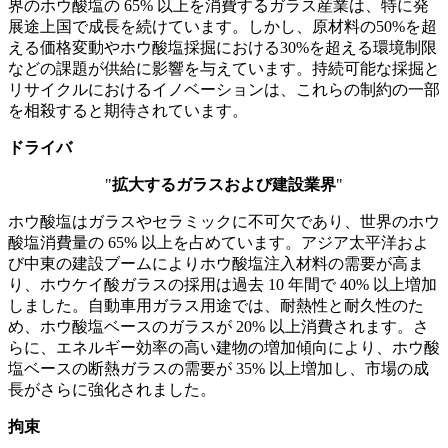
界のホウ酸塩の 65% 以上を消費するガラス産業は、特に発
展途上国で成長を続けています。しかし、原材料の50%を超
える価格変動やホウ酸塩採掘における30%を超える環境制限
などの課題が供給に影響を与えています。持続可能な採掘と
リサイクルにおけるイノベーションは、これらの制約の一部
を相殺すると期待されています。
ドライバ
"
拡大するガラスおよび建設業界
"
ホウ酸塩はガラスやセラミックに不可欠であり、世界のホウ
酸塩消費量の 65% 以上を占めています。アジア太平洋およ
び中東の建設ブームによりホウ酸塩注入材料の需要が高ま
り、ホウケイ酸ガラスの採用は過去 10 年間で 40% 以上増加
しました。自動車用ガラス用途では、耐熱性と耐久性のた
め、ホウ酸塩ベースのガラスが 20% 以上消費されます。さ
らに、エネルギー効率の高い建物の増加傾向により、ホウ酸
塩ベースの断熱ガラスの需要が 35% 以上増加し、市場の成
長がさらに強化されました。
拘束