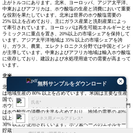
上がトルコにあります。北米、ヨーロッパ、アジア太平洋、
中東およびアフリカは、ホウ酸塩の生産と消費において重要
な役割を果たしています。北米は世界のホウ酸塩需要の
25% 以上を占めており、主にガラス産業と洗剤産業によっ
て牽引されています。ヨーロッパは再生可能エネルギーとセ
ラミックスに重点を置き、20%以上の市場シェアを保持して
います。アジア太平洋地域は 35% 以上の市場シェアを誇
り、ガラス、農業、エレクトロニクス分野では中国とインド
が主導しています。中東およびアフリカ地域は輸入ホウ酸塩
に依存しており、建設および水処理用途での需要が高まって
います。
北米
×
無料サンプルをダウンロード
北米は世界のホウ酸塩市場の 25% 以上を占めており、米国
は地域生産の 80% 以上を占めています。米国は主要な生産
国であり、ホウ酸塩供給量の 60% 以上がカリフォルニアの
ホウ素鉱山から供給されています。ガラスおよび断熱材部門
はホウ酸塩の消費の大半を占めており、地域の需要の 40%
以上を占めています。洗剤業界では、北米のホウ酸塩の
30% 以上が使用されています。ホウ素ベースのエネルギー
貯蔵ソリューションの採用の増加により、近年需要が 20%