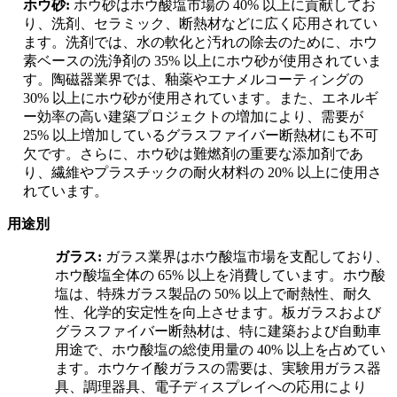
ホウ砂:
ホウ砂はホウ酸塩市場の 40% 以上に貢献してお
り、洗剤、セラミック、断熱材などに広く応用されてい
ます。洗剤では、水の軟化と汚れの除去のために、ホウ
素ベースの洗浄剤の 35% 以上にホウ砂が使用されていま
す。陶磁器業界では、釉薬やエナメルコーティングの
30% 以上にホウ砂が使用されています。また、エネルギ
ー効率の高い建築プロジェクトの増加により、需要が
25% 以上増加しているグラスファイバー断熱材にも不可
欠です。さらに、ホウ砂は難燃剤の重要な添加剤であ
り、繊維やプラスチックの耐火材料の 20% 以上に使用さ
れています。
用途別
ガラス:
ガラス業界はホウ酸塩市場を支配しており、
ホウ酸塩全体の 65% 以上を消費しています。ホウ酸
塩は、特殊ガラス製品の 50% 以上で耐熱性、耐久
性、化学的安定性を向上させます。板ガラスおよび
グラスファイバー断熱材は、特に建築および自動車
用途で、ホウ酸塩の総使用量の 40% 以上を占めてい
ます。ホウケイ酸ガラスの需要は、実験用ガラス器
具、調理器具、電子ディスプレイへの応用により