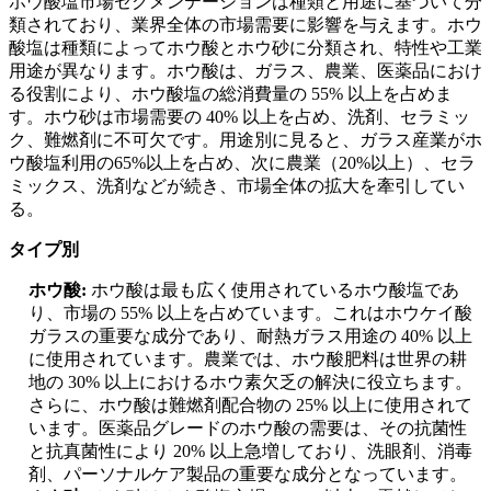
ホウ酸塩市場セグメンテーションは種類と用途に基づいて分
類されており、業界全体の市場需要に影響を与えます。ホウ
酸塩は種類によってホウ酸とホウ砂に分類され、特性や工業
用途が異なります。ホウ酸は、ガラス、農業、医薬品におけ
る役割により、ホウ酸塩の総消費量の 55% 以上を占めま
す。ホウ砂は市場需要の 40% 以上を占め、洗剤、セラミッ
ク、難燃剤に不可欠です。用途別に見ると、ガラス産業がホ
ウ酸塩利用の65%以上を占め、次に農業（20%以上）、セラ
ミックス、洗剤などが続き、市場全体の拡大を牽引してい
る。
タイプ別
ホウ酸:
ホウ酸は最も広く使用されているホウ酸塩であ
り、市場の 55% 以上を占めています。これはホウケイ酸
ガラスの重要な成分であり、耐熱ガラス用途の 40% 以上
に使用されています。農業では、ホウ酸肥料は世界の耕
地の 30% 以上におけるホウ素欠乏の解決に役立ちます。
さらに、ホウ酸は難燃剤配合物の 25% 以上に使用されて
います。医薬品グレードのホウ酸の需要は、その抗菌性
と抗真菌性により 20% 以上急増しており、洗眼剤、消毒
剤、パーソナルケア製品の重要な成分となっています。