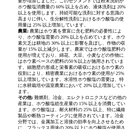
要が増加しました。このセグメントでは粉末洗剤が
ホウ酸塩消費量の 60% 以上を占め、液体洗剤は 20%
以上を使用します。持続可能な洗剤に対する意識の
高まりに伴い、生分解性洗剤におけるホウ酸塩の使
用量は 25% 以上増加しています。
農業:
農業はホウ素を豊富に含む肥料の必要性によ
り、ホウ酸塩需要の 20% 以上を占めています。ホウ
素欠乏は耕地の 30% 以上に影響を及ぼし、作物の収
量が 15% 以上減少します。農家ではホウ酸塩肥料の
使用が増えており、綿花、大豆、小麦などの作物に
はホウ素ベースの肥料の50％以上が施用されていま
す。細胞壁の形成と栄養素の吸収におけるホウ素の
役割により、精密農業におけるホウ素の使用が 25%
以上増加しています。水溶性ホウ酸塩の需要は、特
に水耕栽培や温室農業において 20% 以上増加してい
ます。
その他:
難燃剤、冶金、エレクトロニクスなどの他の
産業は、ホウ酸塩総生産量の 15% 以上を消費してい
ます。ホウ酸塩は、耐火材料の 25% 以上、特に繊維
製品や断熱コーティングに使用されています。冶金
分野では、金属加工と溶接の効率を向上させるため
に、フラックス用途の 20% 以上にホウ酸塩が使用さ