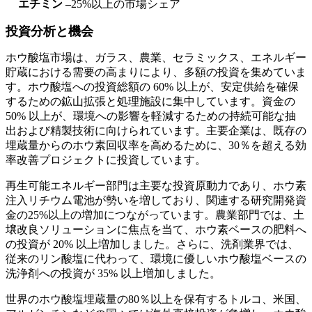
エチミン –
25%以上の市場シェア
投資分析と機会
ホウ酸塩市場は、ガラス、農業、セラミックス、エネルギー
貯蔵における需要の高まりにより、多額の投資を集めていま
す。ホウ酸塩への投資総額の 60% 以上が、安定供給を確保
するための鉱山拡張と処理施設に集中しています。資金の
50% 以上が、環境への影響を軽減するための持続可能な抽
出および精製技術に向けられています。主要企業は、既存の
埋蔵量からのホウ素回収率を高めるために、30％を超える効
率改善プロジェクトに投資しています。
再生可能エネルギー部門は主要な投資原動力であり、ホウ素
注入リチウム電池が勢いを増しており、関連する研究開発資
金の25%以上の増加につながっています。農業部門では、土
壌改良ソリューションに焦点を当て、ホウ素ベースの肥料へ
の投資が 20% 以上増加しました。さらに、洗剤業界では、
従来のリン酸塩に代わって、環境に優しいホウ酸塩ベースの
洗浄剤への投資が 35% 以上増加しました。
世界のホウ酸塩埋蔵量の80％以上を保有するトルコ、米国、