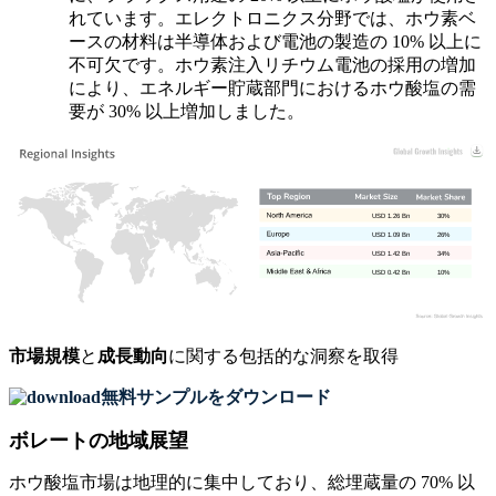
れています。エレクトロニクス分野では、ホウ素ベ
ースの材料は半導体および電池の製造の 10% 以上に
不可欠です。ホウ素注入リチウム電池の採用の増加
により、エネルギー貯蔵部門におけるホウ酸塩の需
要が 30% 以上増加しました。
USD 1.26 Bn
30%
USD 1.09 Bn
26%
USD 1.42 Bn
34%
USD 0.42 Bn
10%
市場規模
と
成長動向
に関する包括的な洞察を取得
無料サンプルをダウンロード
ボレートの地域展望
ホウ酸塩市場は地理的に集中しており、総埋蔵量の 70% 以