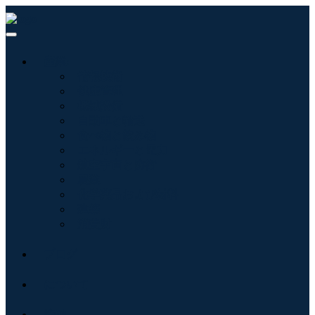
産業:
情報技術
健康管理
機械設備
自動車と輸送
食べ物と飲み物
エネルギーと電力
航空宇宙と防衛
農業
化学薬品および材料
建築
消費財
ブログ
について
接触