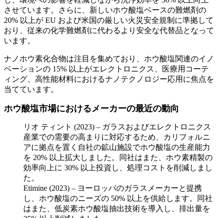
させています。さらに、新しいホウ酸塩ベースの難燃剤の
20% 以上が EU および米国の厳しい火災安全規制に準拠して
おり、従来の化学難燃剤に代わるより安全な代替品となって
います。
ナノホウ素化合物は注目を集めており、ホウ酸塩関連のイノ
ベーションの 15% 以上がエレクトロニクス、医療用コーテ
ィング、高性能材料におけるナノテクノロジー応用に焦点を
当てています。
ホウ酸塩市場におけるメーカーの最近の動向
リオ ティント (2023) – ガラスおよびエレクトロニクス
産業での需要の高まりに対応するため、カリフォルニ
アに拠点を置く自社の鉱山施設でホウ酸塩の生産能力
を 20% 以上拡大しました。同社はまた、ホウ素精製の
効率向上に 30% 以上投資し、処理コストを削減しまし
た。
Etimine (2023) – ヨーロッパのガラスメーカーと提携
し、ホウ酸塩のニーズの 50% 以上を供給します。同社
はまた、低炭素ホウ酸塩抽出技術を導入し、排出量を