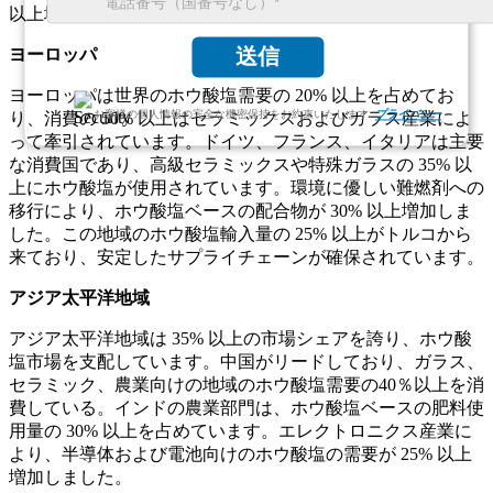
以上増加しています。
送信
ヨーロッパ
ヨーロッパは世界のホウ酸塩需要の 20% 以上を占めてお
お客様の個人情報の完全な機密保持をお約束いたします.
プライバシー
り、消費の 50% 以上はセラミックスおよびガラス産業によ
って牽引されています。ドイツ、フランス、イタリアは主要
な消費国であり、高級セラミックスや特殊ガラスの 35% 以
上にホウ酸塩が使用されています。環境に優しい難燃剤への
移行により、ホウ酸塩ベースの配合物が 30% 以上増加しま
した。この地域のホウ酸塩輸入量の 25% 以上がトルコから
来ており、安定したサプライチェーンが確保されています。
アジア太平洋地域
アジア太平洋地域は 35% 以上の市場シェアを誇り、ホウ酸
塩市場を支配しています。中国がリードしており、ガラス、
セラミック、農業向けの地域のホウ酸塩需要の40％以上を消
費している。インドの農業部門は、ホウ酸塩ベースの肥料使
用量の 30% 以上を占めています。エレクトロニクス産業に
より、半導体および電池向けのホウ酸塩の需要が 25% 以上
増加しました。