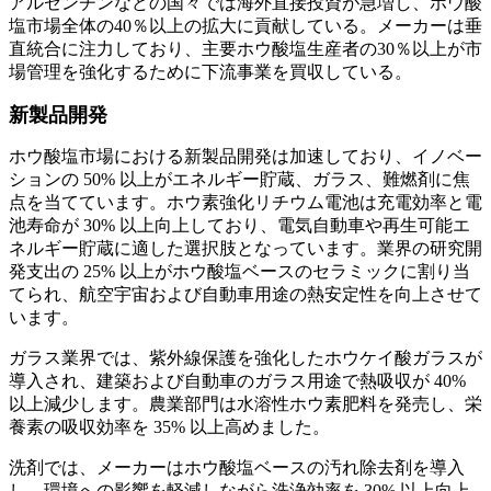
アルゼンチンなどの国々では海外直接投資が急増し、ホウ酸
塩市場全体の40％以上の拡大に貢献している。メーカーは垂
直統合に注力しており、主要ホウ酸塩生産者の30％以上が市
場管理を強化するために下流事業を買収している。
新製品開発
ホウ酸塩市場における新製品開発は加速しており、イノベー
ションの 50% 以上がエネルギー貯蔵、ガラス、難燃剤に焦
点を当てています。ホウ素強化リチウム電池は充電効率と電
池寿命が 30% 以上向上しており、電気自動車や再生可能エ
ネルギー貯蔵に適した選択肢となっています。業界の研究開
発支出の 25% 以上がホウ酸塩ベースのセラミックに割り当
てられ、航空宇宙および自動車用途の熱安定性を向上させて
います。
ガラス業界では、紫外線保護を強化したホウケイ酸ガラスが
導入され、建築および自動車のガラス用途で熱吸収が 40%
以上減少します。農業部門は水溶性ホウ素肥料を発売し、栄
養素の吸収効率を 35% 以上高めました。
洗剤では、メーカーはホウ酸塩ベースの汚れ除去剤を導入
し、環境への影響を軽減しながら洗浄効率を 30% 以上向上