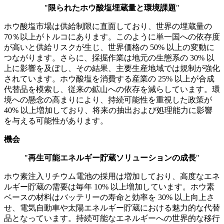
"
限られたホウ酸塩埋蔵量と環境課題
"
ホウ酸塩市場は供給制限に直面しており、世界の埋蔵量の
70％以上がトルコにあります。このように単一国への依存度
が高いと供給リスクが生じ、世界価格の 50% 以上の変動に
つながります。さらに、採掘作業は地元の生態系の 30% 以
上に影響を及ぼし、その結果、主要生産地域では規制が強化
されています。ホウ酸塩を消費する産業の 25% 以上が合成
代替品を模索し、従来の鉱山への依存を減らしています。環
境への懸念の高まりにより、持続可能性を重視した政策が
40% 以上増加しており、将来の抽出および処理能力に影響
を与える可能性があります。
機会
"
再生可能エネルギー貯蔵ソリューションの成長
"
ホウ素注入リチウム電池の採用は増加しており、高度なエネ
ルギー貯蔵の需要は毎年 10% 以上増加しています。ホウ素
ベースの材料はバッテリーの寿命と効率を 30% 以上向上さ
せ、電気自動車や太陽エネルギー貯蔵における魅力的な代替
品となっています。持続可能なエネルギーへの世界的な移行