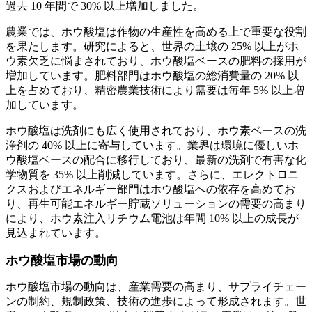
過去 10 年間で 30% 以上増加しました。
農業では、ホウ酸塩は作物の生産性を高める上で重要な役割
を果たします。研究によると、世界の土壌の 25% 以上がホ
ウ素欠乏に悩まされており、ホウ酸塩ベースの肥料の採用が
増加しています。肥料部門はホウ酸塩の総消費量の 20% 以
上を占めており、精密農業技術により需要は毎年 5% 以上増
加しています。
ホウ酸塩は洗剤にも広く使用されており、ホウ素ベースの洗
浄剤の 40% 以上に寄与しています。業界は環境に優しいホ
ウ酸塩ベースの配合に移行しており、最新の洗剤で有害な化
学物質を 35% 以上削減しています。さらに、エレクトロニ
クスおよびエネルギー部門はホウ酸塩への依存を高めてお
り、再生可能エネルギー貯蔵ソリューションの需要の高まり
により、ホウ素注入リチウム電池は年間 10% 以上の成長が
見込まれています。
ホウ酸塩市場の動向
ホウ酸塩市場の動向は、産業需要の高まり、サプライチェー
ンの制約、規制政策、技術の進歩によって形成されます。世