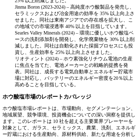
25% 以上削減しました。
Jinma Boron (2023-2024) – 高純度ホウ酸製品を発売し、
セラミックスおよび冶金用途の効率を 35% 以上向上さ
せました。同社は東南アジアでの存在感を拡大し、こ
の地域での市場浸透率 40% 以上を目指しています。
Searles Valley Minerals (2024) – 環境に優しいホウ酸塩ベ
ースの洗剤添加剤を開発し、化学廃棄物を 30% 以上削
減しました。同社は自動化された採掘プロセスにも投
資し、生産効率を 25% 以上向上させました。
リオティント (2024) – ホウ素強化リチウム電池の生産
に焦点を当てた、電池メーカーとの戦略的提携を発
表。同社は、成長する電気自動車とエネルギー貯蔵市
場に対応し、バッテリーのエネルギー密度を20％以上
高めることを目指している。
ホウ酸塩市場のレポートカバレッジ
ホウ酸塩市場レポートは、市場動向、セグメンテーション、
地域展望、競争環境、投資機会についての深い洞察を提供し
ます。このレポートは 10 社を超える主要業界プレーヤーを
対象として、ガラス、セラミックス、農業、洗剤、エネルギ
ー貯蔵における生産動向、原材料供給、新たな用途を分析し