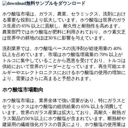
無料サンプルをダウンロード
ホウ酸塩市場は、ガラス、農業、セラミックス、洗剤におけ
る重要な役割により拡大しています。ホウ酸塩は世界のガラ
ス生産の 65% 以上に貢献し、耐久性と耐熱性を高めます。
農業部門ではホウ酸塩が肥料に利用されており、ホウ素欠乏
は世界中の耕地のほぼ30％に影響を与えています。
洗剤業界では、ホウ酸塩ベースの洗浄剤が総使用量の 40%
以上を占めています。市場はホウ酸塩埋蔵量の 70% 以上が
トルコに集中していることから恩恵を受けており、トルコは
供給において世界のリーダーとなっています。再生可能エネ
ルギーやエレクトロニクスにおけるホウ酸塩の使用の増加に
より、需要はさらに高まると予想されます。
ホウ酸塩市場動向
ホウ酸塩市場は、業界全体で強い需要があり、特にガラスと
セラミックスはホウ酸塩の総供給量の 65% 以上を消費して
います。世界のガラス産業は拡大しており、高耐久・耐熱ガ
ラス製品の50％以上にホウ酸塩が含まれています。断熱材や
建築用の繊維強化ガラスの普及により、ホウ酸塩の使用量は