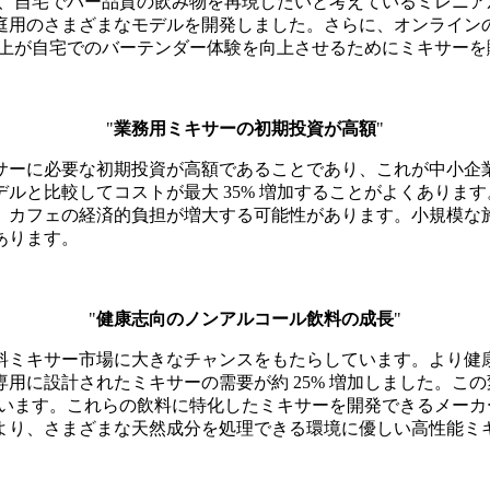
は、自宅でバー品質の飲み物を再現したいと考えているミレニア
庭用のさまざまなモデルを開発しました。さらに、オンライン
 以上が自宅でのバーテンダー体験を向上させるためにミキサー
"
業務用ミキサーの初期投資が高額
"
サーに必要な初期投資が高額であることであり、これが中小企
ルと比較してコストが最大 35% 増加することがよくありま
、カフェの経済的負担が増大する可能性があります。小規模な
あります。
"
健康志向のノンアルコール飲料の成長
"
料ミキサー市場に大きなチャンスをもたらしています。より健
用に設計されたミキサーの需要が約 25% 増加しました。こ
れています。これらの飲料に特化したミキサーを開発できるメー
より、さまざまな天然成分を処理できる環境に優しい高性能ミ