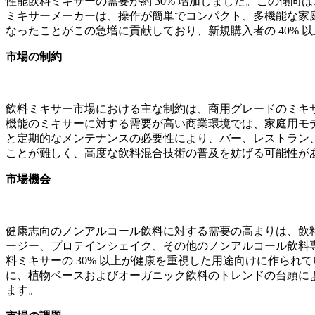
性能飲料ミキサーの需要が約 30% 増加しました。この傾向
ミキサーメーカーは、操作が簡単でコンパクト、多機能な家
なったことがこの急増に貢献しており、新規購入者の 40%
市場の制約
飲料ミキサー市場における主な制約は、商用グレードのミキ
機能のミキサーに対する需要が高い商業環境では、家庭用モデ
と定期的なメンテナンスの必要性により、バー、レストラン
ことが難しく、高度な飲料混合技術の普及を妨げる可能性が
市場機会
健康志向のノンアルコール飲料に対する需要の高まりは、飲
ージー、プロテインシェイク、その他のノンアルコール飲料専
料ミキサーの 30% 以上が健康を重視した用途向けに作ら
に、植物ベースおよびオーガニック飲料のトレンドの台頭に
ます。