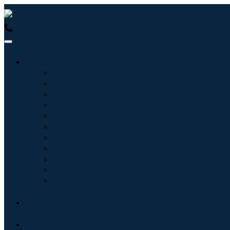
USA : +1 (855) 467-7775 (フリーダイヤル)
UK : +44 8085 
産業:
情報技術
健康管理
機械設備
自動車と輸送
食べ物と飲み物
エネルギーと電力
航空宇宙と防衛
農業
化学薬品および材料
建築
消費財
ブログ
について