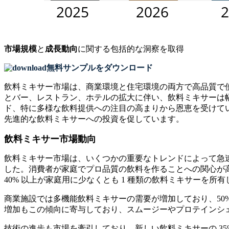
市場規模
と
成長動向
に関する包括的な洞察を取得
無料サンプルをダウンロード
飲料ミキサー市場は、商業環境と住宅環境の両方で高品質で
とバー、レストラン、ホテルの拡大に伴い、飲料ミキサーは
ド、特に多様な飲料提供への注目の高まりから恩恵を受けて
先進的な飲料ミキサーへの投資を促しています。
飲料ミキサー市場動向
飲料ミキサー市場は、いくつかの重要なトレンドによって急速に
した。消費者が家庭でプロ品質の飲料を作ることへの関心が
40% 以上が家庭用に少なくとも 1 種類の飲料ミキサーを所
商業施設では多機能飲料ミキサーの需要が増加しており、50
増加もこの傾向に寄与しており、スムージーやプロテインシェ
技術の進歩も市場を牽引しており、新しい飲料ミキサーの 3