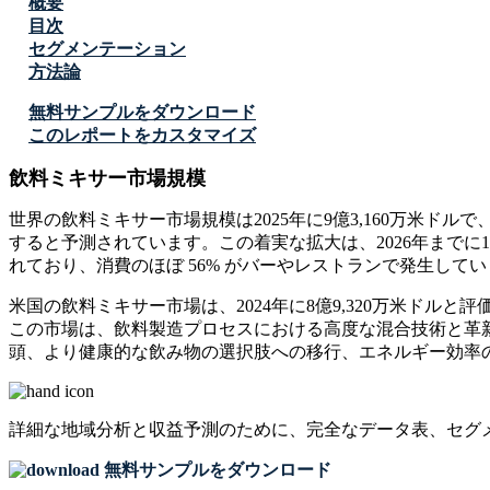
概要
目次
セグメンテーション
方法論
無料サンプルをダウンロード
このレポートをカスタマイズ
飲料ミキサー市場規模
世界の飲料ミキサー市場規模は2025年に9億3,160万米ドルで、着
すると予測されています。この着実な拡大は、2026年までに14
れており、消費のほぼ 56% がバーやレストランで発生してい
米国の飲料ミキサー市場は、2024年に8億9,320万米ドルと評
この市場は、飲料製造プロセスにおける高度な混合技術と革
頭、より健康的な飲み物の選択肢への移行、エネルギー効率
詳細な地域分析と収益予測のために、
完全なデータ表、セグ
無料サンプルをダウンロード