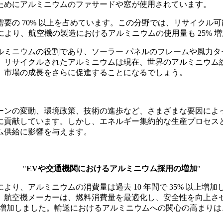
ためにアルミニウムのファサードや窓が使用されています。
要の 70% 以上を占めています。この分野では、リサイクル
により、航空機の製造におけるアルミニウムの使用量も 25% 
ルミニウムの役割であり、ソーラー パネルのフレームや風力ター
リサイクルされたアルミニウムは現在、世界のアルミニウム総生
、市場の成長をさらに促進することになるでしょう。
ーンの変動、環境政策、技術の進歩など、さまざまな要因によ
に貢献しています。しかし、エネルギー集約的な生産プロセス
ム供給に影響を与えます。
"
EVや交通機関におけるアルミニウム採用の増加
"
、アルミニウムの消費量は過去 10 年間で 35% 以上増加し
航空機メーカーは、燃料消費量を最適化し、安全性を向上させる
% 増加しました。輸送におけるアルミニウムへの関心の高まり