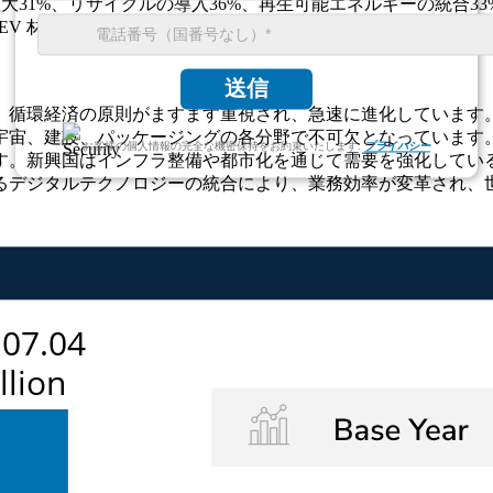
大31%、リサイクルの導入36%、再生可能エネルギーの統合33
が EV 材料の採用、30% がパッケージングの持続可能性の需要、
送信
、循環経済の原則がますます重視され、急速に進化しています
宇宙、建設、パッケージングの各分野で不可欠となっています
お客様の個人情報の完全な機密保持をお約束いたします.
プライバシー
す。新興国はインフラ整備や都市化を通じて需要を強化してい
るデジタルテクノロジーの統合により、業務効率が変革され、