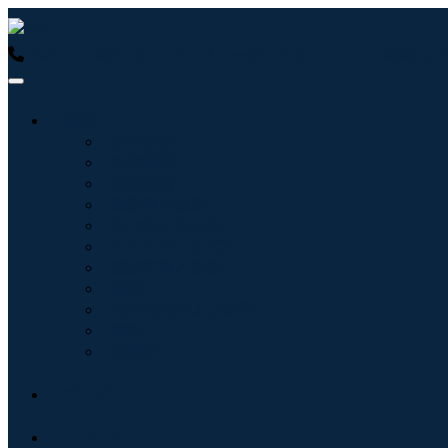
USA : +1 (855) 467-7775 (フリーダイヤル)
UK : +44 8085 
産業:
情報技術
健康管理
機械設備
自動車と輸送
食べ物と飲み物
エネルギーと電力
航空宇宙と防衛
農業
化学薬品および材料
建築
消費財
ブログ
について