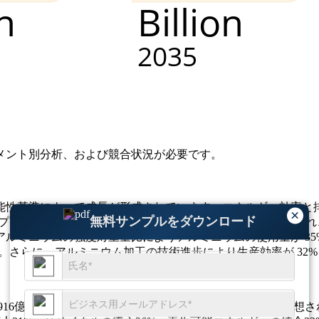
メント別分析、および競合状況
が必要です。
能性基準によって成長が形成されています。エネルギー効率と
×
無料サンプルをダウンロード
ィプロジェクトやグリーンビルディングへの取り組みに支えられ、
ルミニウムの強度対重量比によりアルミニウムの使用量が 35
た。さらに、アルミニウム加工の技術進歩により生産効率が 32
には916億ドルに増加し、2035年までに932億ドルに達すると予想さ