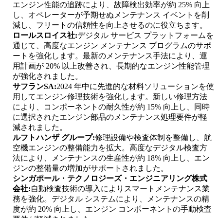
エンジン性能の追跡により、故障検出効率が約 25% 向上
し、オペレーターが予期せぬメンテナンス イベントを削
減し、フリートの信頼性を向上させるのに役立ちます。
ロールスロイス社:
デジタル サービス プラットフォームを
通じて、高度なエンジン メンテナンス プログラムのサポ
ートを強化します。最新のメンテナンス手法により、運
用計画が 20% 以上改善され、長期的なエンジン性能管理
が強化されました。
サフランSA:
2024 年中に先進的な材料ソリューションを使
用してエンジン修理技術を強化します。新しい修理方法
により、コンポーネントの耐久性が約 15% 向上し、同時
に選択されたエンジン部品のメンテナンス処理要件が軽
減されました。
ルフトハンザ グループ:
修理設備や検査体制を整備し、航
空機エンジンの整備能力を拡大。高度なデジタル検査方
法により、メンテナンスの生産性が約 18% 向上し、エン
ジンの整備量の増加がサポートされました。
シンガポール・テクノロジーズ・エンジニアリング株式
会社:
自動検査技術の導入によりスマートメンテナンス業
務を強化。デジタル システムにより、メンテナンスの精
度が約 20% 向上し、エンジン コンポーネントの手動検査