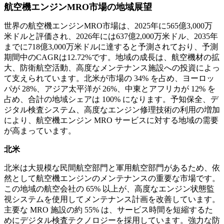
航空機エンジンMRO市場の地域展望
世界の航空機エンジンMRO市場は、2025年に565億3,000万
米ドルと評価され、2026年には637億2,000万米ドル、2035年
までに718億3,000万米ドルに達すると予測されており、予測
期間中のCAGRは12.72%です。地域の成長は、航空機材の拡
大、防衛航空活動、高度なメンテナンス施設への投資によっ
て支えられています。北米が市場の 34% を占め、ヨーロッ
パが 28%、アジア太平洋が 26%、中東とアフリカが 12% を
占め、合計の地域シェアは 100% になります。予知保全、デ
ジタル検査システム、高度なエンジン修理技術の利用の増加
により、航空機エンジン MRO サービスに対する地域の需要
が高まっています。
北米
北米は大規模な民間航空部門と軍用航空部門があるため、依
然として航空機エンジンのメンテナンスの重要な市場です。
この地域の航空会社の 65% 以上が、高度なエンジン状態監
視システムを使用してメンテナンス計画を改善しています。
主要な MRO 施設の約 55% は、サービス時間を短縮するた
めにデジタル検査テクノロジーを採用しています。強力な防