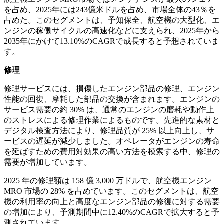
を占め、2025年には243億米ドルを占め、市場全体の43％を
占めた。このセグメントは、予知保全、航空機の大型化、エ
ンジンの稼働サイクルの高速化などに支えられ、2025年から
2035年にかけて13.10%のCAGRで成長すると予想されていま
す。
修理
修理サービスには、損傷したエンジン部品の修理、エンジン
性能の回復、摩耗した部品の交換が含まれます。エンジンの
サービス需要の約 30% は、通常のエンジンの磨耗や動作上
のストレスによる修理作業によるものです。先進的な素材と
デジタル検査方法により、修理品質が 25% 以上向上し、サ
ービスの遅延が減少しました。オペレータがエンジンの寿命
を延ばすための費用対効果の高い方法を模索する中、修理の
需要が増加しています。
2025 年の修理額は 158 億 3,000 万ドルで、航空機エンジン
MRO 市場の 28% を占めています。このセグメントは、航空
機の利用率の向上と高度なエンジン部品の修復に対する需要
の増加により、予測期間中に12.40%のCAGRで拡大すると予
測されています。