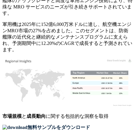
艦隊のアップグレードと高度な軍用エンジン技術により、特
殊な MRO サービスのニーズが引き続きサポートされていま
す。
軍用機は2025年に152億6,000万米ドルに達し、航空機エンジ
ンMRO市場の27%を占めました。このセグメントは、防衛
艦隊の近代化と継続的なメンテナンスプログラムに支えら
れ、予測期間中に12.20%のCAGRで成長すると予測されてい
ます。
USD 21.67 Bn
34%
USD 17.84 Bn
28%
USD 16.57 Bn
26%
USD 7.64 Bn
12%
市場規模
と
成長動向
に関する包括的な洞察を取得
無料サンプルをダウンロード