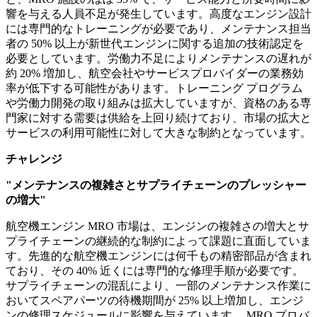
響を与える人員不足が発生しています。高度なエンジン設計
には専門的なトレーニングが必要であり、メンテナンス担当
者の 50% 以上が新世代エンジンに関する追加の技術認定を
必要としています。労働力不足によりメンテナンスの遅れが
約 20% 増加し、航空会社やサービスプロバイダーの業務効
率が低下する可能性があります。トレーニング プログラム
や労働力開発の取り組みは拡大していますが、資格のある専
門家に対する需要は供給を上回り続けており、市場の拡大と
サービスの利用可能性に対して大きな制約となっています。
チャレンジ
"メンテナンスの複雑さとサプライチェーンのプレッシャー
の増大"
航空機エンジン MRO 市場は、エンジンの複雑さの増大とサ
プライチェーンの継続的な制約によって課題に直面していま
す。先進的な航空機エンジンには何千もの精密部品が含まれ
ており、その 40% 近くには専門的な修理手順が必要です。
サプライチェーンの混乱により、一部のメンテナンス作業に
おいてスペアパーツの待機期間が 25% 以上増加し、エンジ
ンの修理スケジュールに影響を与えています。 MRO プロバ