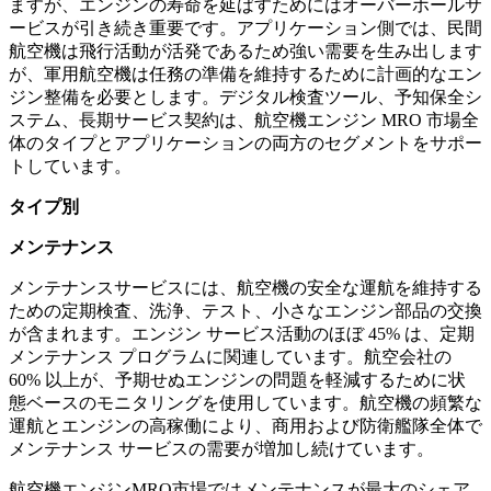
ますが、エンジンの寿命を延ばすためにはオーバーホールサ
ービスが引き続き重要です。アプリケーション側では、民間
航空機は飛行活動が活発であるため強い需要を生み出します
が、軍用航空機は任務の準備を維持するために計画的なエン
ジン整備を必要とします。デジタル検査ツール、予知保全シ
ステム、長期サービス契約は、航空機エンジン MRO 市場全
体のタイプとアプリケーションの両方のセグメントをサポー
トしています。
タイプ別
メンテナンス
メンテナンスサービスには、航空機の安全な運航を維持する
ための定期検査、洗浄、テスト、小さなエンジン部品の交換
が含まれます。エンジン サービス活動のほぼ 45% は、定期
メンテナンス プログラムに関連しています。航空会社の
60% 以上が、予期せぬエンジンの問題を軽減するために状
態ベースのモニタリングを使用しています。航空機の頻繁な
運航とエンジンの高稼働により、商用および防衛艦隊全体で
メンテナンス サービスの需要が増加し続けています。
航空機エンジンMRO市場ではメンテナンスが最大のシェア