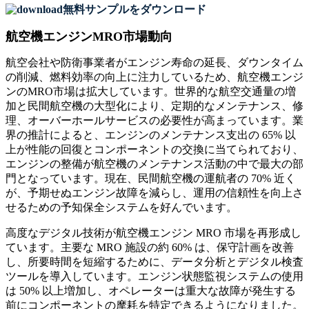
無料サンプルをダウンロード
航空機エンジンMRO市場動向
航空会社や防衛事業者がエンジン寿命の延長、ダウンタイム
の削減、燃料効率の向上に注力しているため、航空機エンジ
ンのMRO市場は拡大しています。世界的な航空交通量の増
加と民間航空機の大型化により、定期的なメンテナンス、修
理、オーバーホールサービスの必要性が高まっています。業
界の推計によると、エンジンのメンテナンス支出の 65% 以
上が性能の回復とコンポーネントの交換に当てられており、
エンジンの整備が航空機のメンテナンス活動の中で最大の部
門となっています。現在、民間航空機の運航者の 70% 近く
が、予期せぬエンジン故障を減らし、運用の信頼性を向上さ
せるための予知保全システムを好んでいます。
高度なデジタル技術が航空機エンジン MRO 市場を再形成し
ています。主要な MRO 施設の約 60% は、保守計画を改善
し、所要時間を短縮するために、データ分析とデジタル検査
ツールを導入しています。エンジン状態監視システムの使用
は 50% 以上増加し、オペレーターは重大な故障が発生する
前にコンポーネントの摩耗を特定できるようになりました。