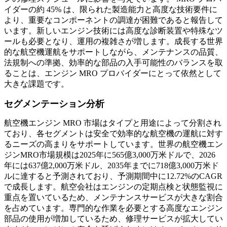
イダーの約 45% は、限られた製造能力と高度な技術要件に
より、重要なコンポーネントの調達が困難であると報告して
います。新しいエンジン技術には高度な診断装置や特殊なツ
ールも必要となり、運用の複雑さが増します。成長する世界
的な航空機運航をサポートしながら、メンテナンスの品質、
法規制への準拠、効率的な部品の入手可能性のバランスを取
ることは、エンジン MRO プロバイダーにとって依然として
大きな課題です。
セグメンテーション分析
航空機エンジン MRO 市場はタイプと用途によって分割され
ており、各セグメントは安全で効率的な航空機の運航に対す
るニーズの高まりをサポートしています。世界の航空機エン
ジンMRO市場規模は2025年に565億3,000万米ドルで、2026
年には637億2,000万米ドル、2035年までに718億3,000万米ド
ルに達すると予測されており、予測期間中に12.72%のCAGR
で成長します。航空会社はエンジンの定期点検と状態監視に
重点を置いているため、メンテナンスサービスが大きな割合
を占めています。専門的な作業を必要とする高度なエンジン
部品の使用が増加しているため、修理サービスが拡大してい