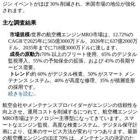
ジン イベントがほぼ 30% 削減され、米国市場の地位が強化
されます。
主な調査結果
市場規模:
世界の航空機エンジンMRO市場は、12.72%の
CAGRで2025年に565億3000万ドル、2026年に637億2000万
ドル、2035年までに718億3000万ドルに達します。
成長の原動力:
70% 以上のフリート使用、65% のデジタル
監視導入、55% の予知保全の拡張、および 45% の長期サ
ービス需要。
トレンド:
約 60% がデジタル検査、50% がスマート メン
テナンス システム、40% が高度な修理、35% が積層造形
の採用です。
続きを読む..
航空会社やメンテナンスプロバイダーがエンジンの信頼性を
向上させ、運用コストを削減するにつれて、航空機エンジン
MRO市場はテクノロジー主導型になってきています。スマ
ートなエンジン監視、高度な検査システム、デジタル保守計
画により、従来のサービス方法が変わりつつあります。最新
の航空機エンジンのほぼ 70% は、メンテナンスの決定のた