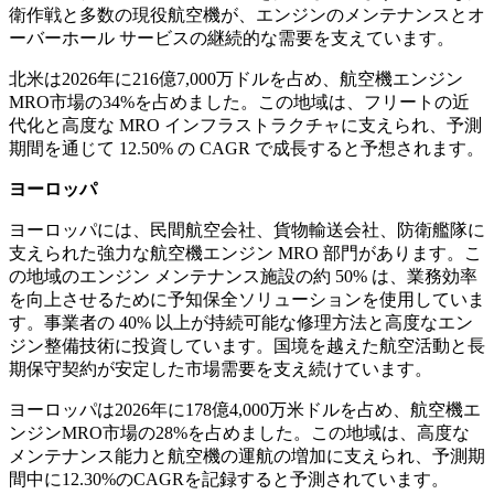
衛作戦と多数の現役航空機が、エンジンのメンテナンスとオ
ーバーホール サービスの継続的な需要を支えています。
北米は2026年に216億7,000万ドルを占め、航空機エンジン
MRO市場の34%を占めました。この地域は、フリートの近
代化と高度な MRO インフラストラクチャに支えられ、予測
期間を通じて 12.50% の CAGR で成長すると予想されます。
ヨーロッパ
ヨーロッパには、民間航空会社、貨物輸送会社、防衛艦隊に
支えられた強力な航空機エンジン MRO 部門があります。こ
の地域のエンジン メンテナンス施設の約 50% は、業務効率
を向上させるために予知保全ソリューションを使用していま
す。事業者の 40% 以上が持続可能な修理方法と高度なエン
ジン整備技術に投資しています。国境を越えた航空活動と長
期保守契約が安定した市場需要を支え続けています。
ヨーロッパは2026年に178億4,000万米ドルを占め、航空機エ
ンジンMRO市場の28%を占めました。この地域は、高度な
メンテナンス能力と航空機の運航の増加に支えられ、予測期
間中に12.30%のCAGRを記録すると予測されています。