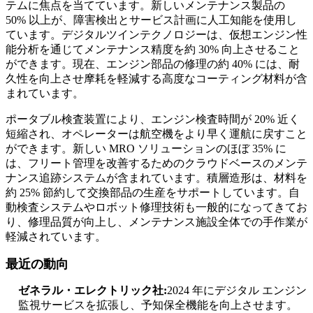
テムに焦点を当てています。新しいメンテナンス製品の
50% 以上が、障害検出とサービス計画に人工知能を使用し
ています。デジタルツインテクノロジーは、仮想エンジン性
能分析を通じてメンテナンス精度を約 30% 向上させること
ができます。現在、エンジン部品の修理の約 40% には、耐
久性を向上させ摩耗を軽減する高度なコーティング材料が含
まれています。
ポータブル検査装置により、エンジン検査時間が 20% 近く
短縮され、オペレーターは航空機をより早く運航に戻すこと
ができます。新しい MRO ソリューションのほぼ 35% に
は、フリート管理を改善するためのクラウドベースのメンテ
ナンス追跡システムが含まれています。積層造形は、材料を
約 25% 節約して交換部品の生産をサポートしています。自
動検査システムやロボット修理技術も一般的になってきてお
り、修理品質が向上し、メンテナンス施設全体での手作業が
軽減されています。
最近の動向
ゼネラル・エレクトリック社:
2024 年にデジタル エンジン
監視サービスを拡張し、予知保全機能を向上させます。