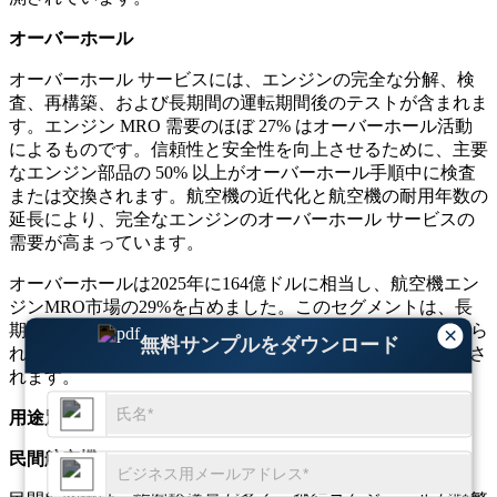
オーバーホール
オーバーホール サービスには、エンジンの完全な分解、検
査、再構築、および長期間の運転期間後のテストが含まれま
す。エンジン MRO 需要のほぼ 27% はオーバーホール活動
によるものです。信頼性と安全性を向上させるために、主要
なエンジン部品の 50% 以上がオーバーホール手順中に検査
または交換されます。航空機の近代化と航空機の耐用年数の
延長により、完全なエンジンのオーバーホール サービスの
需要が高まっています。
オーバーホールは2025年に164億ドルに相当し、航空機エン
ジンMRO市場の29%を占めました。このセグメントは、長
期にわたるフリート運用と厳格なエンジン性能基準に支えら
×
無料サンプルをダウンロード
れ、予測期間を通じて 12.60% の CAGR を記録すると予想さ
れます。
用途別
民間航空機