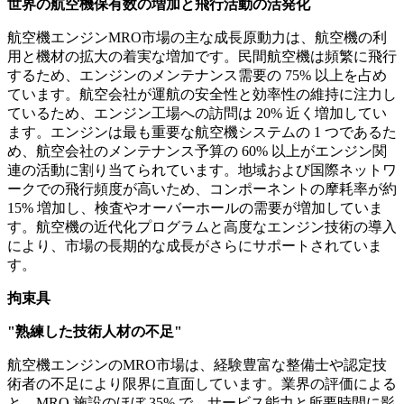
世界の航空機保有数の増加と飛行活動の活発化
航空機エンジンMRO市場の主な成長原動力は、航空機の利
用と機材の拡大の着実な増加です。民間航空機は頻繁に飛行
するため、エンジンのメンテナンス需要の 75% 以上を占め
ています。航空会社が運航の安全性と効率性の維持に注力し
ているため、エンジン工場への訪問は 20% 近く増加してい
ます。エンジンは最も重要な航空機システムの 1 つであるた
め、航空会社のメンテナンス予算の 60% 以上がエンジン関
連の活動に割り当てられています。地域および国際ネットワ
ークでの飛行頻度が高いため、コンポーネントの摩耗率が約
15% 増加し、検査やオーバーホールの需要が増加していま
す。航空機の近代化プログラムと高度なエンジン技術の導入
により、市場の長期的な成長がさらにサポートされていま
す。
拘束具
"熟練した技術人材の不足"
航空機エンジンのMRO市場は、経験豊富な整備士や認定技
術者の不足により限界に直面しています。業界の評価による
と、MRO 施設のほぼ 35% で、サービス能力と所要時間に影