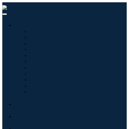
産業:
情報技術
健康管理
機械設備
自動車と輸送
食べ物と飲み物
エネルギーと電力
航空宇宙と防衛
農業
化学薬品および材料
建築
消費財
ブログ
について
接触