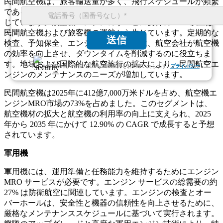
民間航空機は、旅客輸送量が多く、飛行スケジュールが頻繁
であるため、エンジン MRO サービスに対する強い需要が生
じています。航空機エンジンのサービス要件の 75% 以上は
民間航空機および旅客機の運航から生じています。定期的な
送信
検査、予知保全、エンジン性能の回復は、航空会社が航空機
の効率を向上させ、ダウンタイムを削減するのに役立ちま
す。地域および国際的な航空旅行の拡大により、民間航空エ
お客様の個人情報の完全な機密保持をお約束いたします.
プライバシー
ンジンのメンテナンスのニーズが増加しています。
民間航空機は2025年に412億7,000万米ドルを占め、航空機エ
ンジンMRO市場の73%を占めました。このセグメントは、
航空機材の拡大と航空機の利用率の向上に支えられ、2025
年から 2035 年にかけて 12.90% の CAGR で成長すると予想
されています。
軍用機
軍用機には、運用準備と任務能力を維持するためにエンジン
MRO サービスが必要です。エンジン サービスの総需要の約
27% は防衛航空に関連しています。エンジンの検査とオー
バーホールは、安全性と機器の信頼性を向上させるために、
厳格なメンテナンススケジュールに基づいて実行されます。