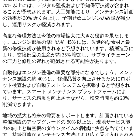
70% 以上には、デジタル監視および予知保守技術が含まれ
ることが予想されます。人工知能により、メンテナンス計画
の効率が 30% 近く向上し、予期せぬエンジンの故障が減少
し、運用リスクが軽減されます。
高度な修理方法は今後の市場拡大に大きな役割を果たしま
す。エンジン部品の修理の約 45% には、先進的な素材と最
新の修復技術が使用されると予想されています。積層造形に
より、交換部品の生産が約 35% 増加し、サプライチェーン
の圧力と修理の遅れが軽減される可能性があります。
自動化はエンジン整備の重要な部分になるでしょう。メンテ
ナンス施設の約 40% は、修理品質を向上させるためにロボ
ット検査および自動テスト システムを拡張すると予想され
ています。スマート メンテナンス プラットフォームによ
り、サービスの精度を向上させながら、検査時間を約 20%
削減できます。
地域の拡大も将来の需要をサポートします。計画されている
整備施設のアップグレードの 50% 以上は、現地サービス能
力の向上と航空機のダウンタイムの削減に焦点を当てていま
す。持続可能なメンテナンス方法はより広く受け入れられる