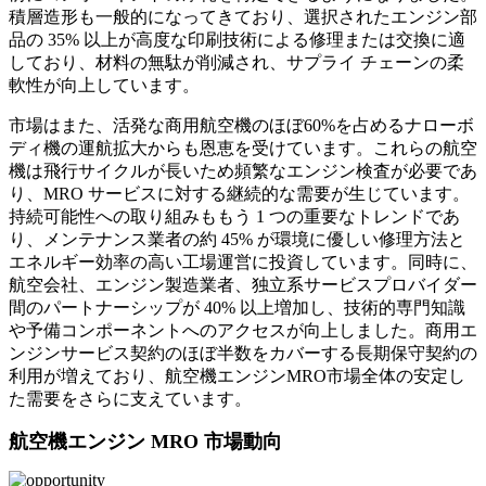
積層造形も一般的になってきており、選択されたエンジン部
品の 35% 以上が高度な印刷技術による修理または交換に適
しており、材料の無駄が削減され、サプライ チェーンの柔
軟性が向上しています。
市場はまた、活発な商用航空機のほぼ60%を占めるナローボ
ディ機の運航拡大からも恩恵を受けています。これらの航空
機は飛行サイクルが長いため頻繁なエンジン検査が必要であ
り、MRO サービスに対する継続的な需要が生じています。
持続可能性への取り組みももう 1 つの重要なトレンドであ
り、メンテナンス業者の約 45% が環境に優しい修理方法と
エネルギー効率の高い工場運営に投資しています。同時に、
航空会社、エンジン製造業者、独立系サービスプロバイダー
間のパートナーシップが 40% 以上増加し、技術的専門知識
や予備コンポーネントへのアクセスが向上しました。商用エ
ンジンサービス契約のほぼ半数をカバーする長期保守契約の
利用が増えており、航空機エンジンMRO市場全体の安定し
た需要をさらに支えています。
航空機エンジン MRO 市場動向