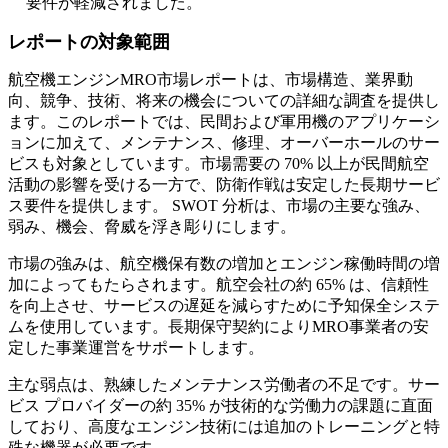
要件が軽減されました。
レポートの対象範囲
航空機エンジンMRO市場レポートは、市場構造、業界動
向、競争、技術、将来の機会についての詳細な調査を提供し
ます。このレポートでは、民間および軍用機のアプリケーシ
ョンに加えて、メンテナンス、修理、オーバーホールのサー
ビスも対象としています。市場需要の 70% 以上が民間航空
活動の影響を受ける一方で、防衛作戦は安定した長期サービ
ス要件を提供します。 SWOT 分析は、市場の主要な強み、
弱み、機会、脅威を浮き彫りにします。
市場の強みは、航空機保有数の増加とエンジン稼働時間の増
加によってもたらされます。航空会社の約 65% は、信頼性
を向上させ、サービスの遅延を減らすために予知保全システ
ムを使用しています。長期保守契約によりMRO事業者の安
定した事業運営をサポートします。
主な弱点は、熟練したメンテナンス労働者の不足です。サー
ビス プロバイダーの約 35% が技術的な労働力の課題に直面
しており、高度なエンジン技術には追加のトレーニングと特
殊な機器が必要です。