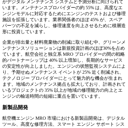
がデジタル メンテナンス システムと予測分析に向けられて
います。メンテナンスプロバイダーの約 55% は、高度なエ
ンジンモデルに対応するためにエンジンのテストおよび修理
施設を拡張しています。業界関係者のほぼ 45% が、スペア
パーツの不足を減らし、修理速度を向上させるために積層造
形に投資しています。
企業が排出量と材料廃棄物の削減に取り組む中、グリーンメ
ンテナンスソリューションは新規投資計画のほぼ30%を占め
ています。航空会社と独立系 MRO プロバイダーの間の戦略
的パートナーシップは 40% 以上増加し、長期的なサービス
の安定性が向上しました。エンジンの状態監視システムによ
り、予期せぬメンテナンス イベントが 25% 近く削減され、
テクノロジー プロバイダーにとって魅力的な機会が生まれ
ます。地域のメンテナンス拠点も拡大しており、計画されて
いるプロジェクトの 35% 以上が地域の修理能力の向上とエ
ンジンの輸送時間の短縮に重点を置いています。
新製品開発
航空機エンジン MRO 市場における新製品開発は、デジタル
ツール、高度な修理方法、スマート エンジン サポート シス