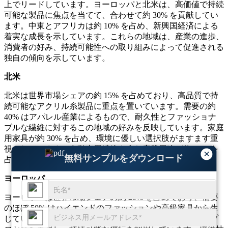
上でリードしています。ヨーロッパと北米は、高価値で持続
可能な製品に焦点を当てて、合わせて約 30% を貢献してい
ます。中東とアフリカは約 10% を占め、新興国経済による
着実な成長を示しています。これらの地域は、産業の進歩、
消費者の好み、持続可能性への取り組みによって促進される
独自の傾向を示しています。
北米
北米は世界市場シェアの約 15% を占めており、高品質で持
続可能なアクリル糸製品に重点を置いています。需要の約
40% はアパレル産業によるもので、耐久性とファッショナ
ブルな繊維に対するこの地域の好みを反映しています。家庭
用家具が約 30% を占め、環境に優しい選択肢がますます重
視されています。自動車用繊維を含む産業用途が約 20% を
×
無料サンプルをダウンロード
占めており、この地域の用途の多様化を示しています。
ヨーロッパ
ヨーロッパは世界市場シェアの約 20% を占めており、需要
のほぼ 50% はハイエンドのファッションや高級家具から生
じています。メーカーの約 30% は、環境に優しい材料とプ