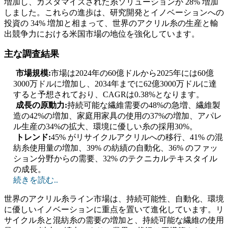
増加し、カスタマイズされた糸ソリューションが 28% 増加
しました。これらの進歩は、研究開発とイノベーションへの
投資の 34% 増加と相まって、世界のアクリル糸の生産と輸
出競争力における米国市場の地位を強化しています。
主な調査結果
市場規模:
市場は2024年の60億ドルから2025年には60億
3000万ドルに増加し、2034年までに62億3000万ドルに達
すると予想されており、CAGRは0.38%となります。
成長の原動力:
持続可能な繊維需要の48%の急増、繊維製
造の42%の増加、家庭用家具の使用の37%の増加、アパレ
ル生産の34%の拡大、環境に優しい糸の採用30%。
トレンド:
45% がリサイクルアクリルへの移行、41% の混
紡糸使用量の増加、39% の紡績の自動化、36% のファッ
ション分野からの需要、32% のテクニカルテキスタイル
の成長。
続きを読む..
世界のアクリル糸ライン市場は、持続可能性、自動化、環境
に優しいイノベーションに重点を置いて進化しています。リ
サイクル糸と混紡糸の需要の増加と、持続可能な繊維の使用