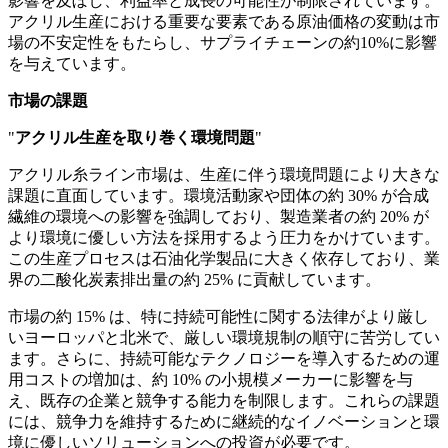
影響を及ぼし、利益率と成長の可能性が制限されています。
アクリル生産における重要な要素である原油価格の変動は市
場の不安定性をもたらし、サプライチェーンの約10%に影響
を与えています。
市場の課題
"
アクリル生産を取り巻く環境問題
"
アクリル糸ライン市場は、生産に伴う環境問題により大きな
課題に直面しています。環境活動家や団体の約 30% が合成
繊維の環境への影響を強調しており、製造業者の約 20% が
より環境に優しい方法を採用するよう圧力をかけています。
この生産プロセスは石油化学製品に大きく依存しており、業
界の二酸化炭素排出量の約 25% に貢献しています。
市場の約 15% は、特に持続可能性に関する法律がより厳し
いヨーロッパと北米で、厳しい環境規制の順守に苦労してい
ます。さらに、持続可能なテクノロジーを導入するための運
用コストの増加は、約 10% の小規模メーカーに影響を与
え、既存の企業と競争する能力を制限します。これらの課題
には、競争力を維持するために継続的なイノベーションと環
境に優しいソリューションへの投資が必要です。