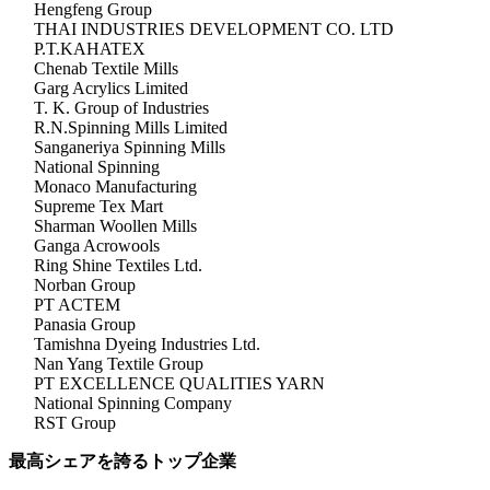
Hengfeng Group
THAI INDUSTRIES DEVELOPMENT CO. LTD
P.T.KAHATEX
Chenab Textile Mills
Garg Acrylics Limited
T. K. Group of Industries
R.N.Spinning Mills Limited
Sanganeriya Spinning Mills
National Spinning
Monaco Manufacturing
Supreme Tex Mart
Sharman Woollen Mills
Ganga Acrowools
Ring Shine Textiles Ltd.
Norban Group
PT ACTEM
Panasia Group
Tamishna Dyeing Industries Ltd.
Nan Yang Textile Group
PT EXCELLENCE QUALITIES YARN
National Spinning Company
RST Group
最高シェアを誇るトップ企業