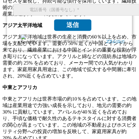
ロセスを重視し、持続可能な慣行を採用しています。繊維技
術の進歩と革新的なソリューションへの需要の増加により、
産業用途が約 15% に貢献しています。
送信
アジア太平洋地域
アジア太平洋地域は世界の生産と消費の60％以上を占め、市
お客様の個人情報の完全な機密保持をお約束いたします.
プライバシー
場を支配しています。需要の 50% 近くが中国とインドから
来ており、繊維産業における中国とインドの重要な役割が浮
き彫りになっています。アクリルと綿などの混紡糸は地域の
需要の約 25% を占めており、メーカー間での人気がわかり
ます。家庭用家具用途は、この地域で拡大する中間層に牽引
され、20%近くを占めています。
中東とアフリカ
中東とアフリカは世界市場の約10％を占めています。この地
域は産業用途で力強い成長を示しており、地元の需要の約
30% に貢献しています。アパレルが40％近くを占めてお
り、手頃な価格で耐久性のあるテキスタイルに対する消費者
の関心が高まっています。この地域の不動産およびホスピタ
リティ分野への投資の増加を反映して、家庭用家具が約
20% を占めています。