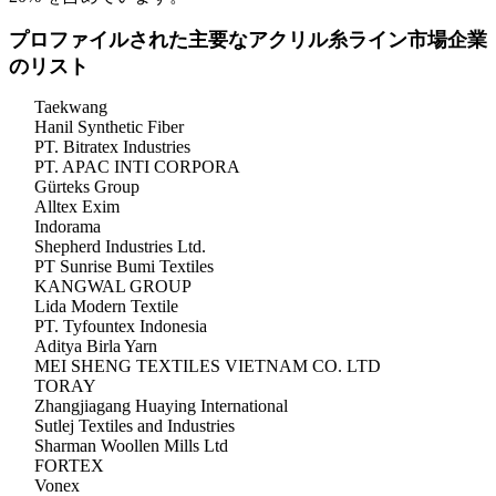
プロファイルされた主要なアクリル糸ライン市場企業
のリスト
Taekwang
Hanil Synthetic Fiber
PT. Bitratex Industries
PT. APAC INTI CORPORA
Gürteks Group
Alltex Exim
Indorama
Shepherd Industries Ltd.
PT Sunrise Bumi Textiles
KANGWAL GROUP
Lida Modern Textile
PT. Tyfountex Indonesia
Aditya Birla Yarn
MEI SHENG TEXTILES VIETNAM CO. LTD
TORAY
Zhangjiagang Huaying International
Sutlej Textiles and Industries
Sharman Woollen Mills Ltd
FORTEX
Vonex