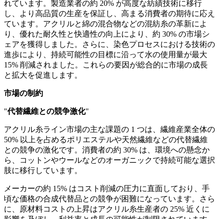
れています。製造業者の約 20% が高度な紡績技術に移行
し、より高品質の生産を保証し、高まる消費者の期待に応え
ています。アクリルと綿の混合物などの混紡糸の革新によ
り、優れた耐久性と快適性の向上により、約 30% の市場シ
ェアを獲得しました。さらに、染色プロセスにおける技術の
進歩により、持続可能性の目標に沿って水の使用量が最大
15% 削減されました。これらの要因が総合的に市場の成長
と拡大を促進します。
市場の制約
"
代替繊維との競争激化
"
アクリル糸ライン市場の主な課題の 1 つは、繊維産業全体の
50% 以上を占めるポリエステルや天然繊維などの代替繊維
との競争の激化です。消費者の約 30% は、環境への懸念か
ら、コットンやウールなどのオーガニックで持続可能な選択
肢に移行しています。
メーカーの約 15% はコスト削減の圧力に直面しており、手
頃な価格の合成代替品との競争が困難になっています。さら
に、原材料コストの上昇はアクリル糸生産者の 25% 近くに