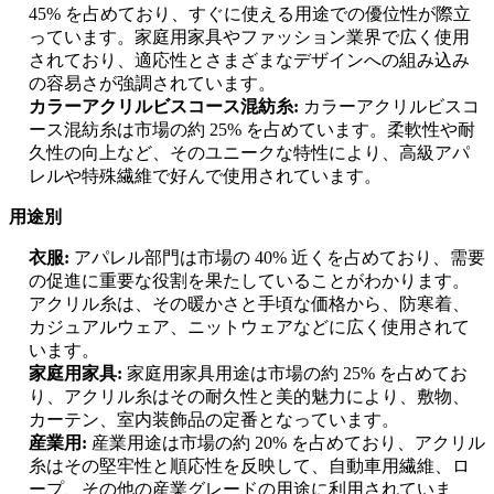
45% を占めており、すぐに使える用途での優位性が際立
っています。家庭用家具やファッション業界で広く使用
されており、適応性とさまざまなデザインへの組み込み
の容易さが強調されています。
カラーアクリルビスコース混紡糸:
カラーアクリルビスコ
ース混紡糸は市場の約 25% を占めています。柔軟性や耐
久性の向上など、そのユニークな特性により、高級アパ
レルや特殊繊維で好んで使用されています。
用途別
衣服:
アパレル部門は市場の 40% 近くを占めており、需要
の促進に重要な役割を果たしていることがわかります。
アクリル糸は、その暖かさと手頃な価格から、防寒着、
カジュアルウェア、ニットウェアなどに広く使用されて
います。
家庭用家具:
家庭用家具用途は市場の約 25% を占めてお
り、アクリル糸はその耐久性と美的魅力により、敷物、
カーテン、室内装飾品の定番となっています。
産業用:
産業用途は市場の約 20% を占めており、アクリル
糸はその堅牢性と順応性を反映して、自動車用繊維、ロ
ープ、その他の産業グレードの用途に利用されていま