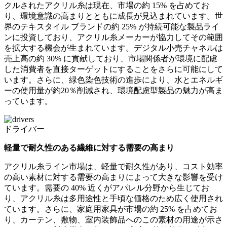
クルされたアクリル糸は現在、市場の約 15% を占めてお
り、環境意識の高まりとともに成長が見込まれています。世
界のテキスタイル ブランドの約 25% が持続可能な製品ライ
ンに投資しており、アクリル糸メーカーが協力してその範囲
を拡大する機会が生まれています。デジタル小売チャネルは
売上高の約 30% に貢献しており、市場関係者が環境に配慮
した消費者を直接ターゲットにすることをさらに可能にして
います。さらに、緑色染色技術の進歩により、水とエネルギ
ーの使用量が約20％削減され、環境配慮型製品の魅力が高ま
っています。
ドライバー
軽量で耐久性のある繊維に対する需要の高まり
アクリル糸ライン市場は、軽量で耐久性があり、コスト効率
の高い素材に対する需要の高まりによって大きな影響を受け
ています。需要の 40% 近くがアパレル分野から生じてお
り、アクリル糸は多用途性と手頃な価格のため広く使用され
ています。さらに、家庭用家具が市場の約 25% を占めてお
り、カーテン、敷物、室内装飾品へのこの素材の用途が示さ