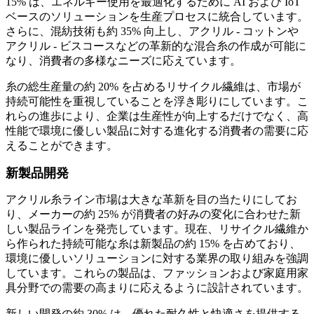
15% は、エネルギー使用を最適化するために AI および IoT
ベースのソリューションを生産プロセスに統合しています。
さらに、混紡技術も約 35% 向上し、アクリル - コットンや
アクリル - ビスコースなどの革新的な混合糸の作成が可能に
なり、消費者の多様なニーズに応えています。
糸の総生産量の約 20% を占めるリサイクル繊維は、市場が
持続可能性を重視していることを浮き彫りにしています。こ
れらの進歩により、企業は生産性が向上するだけでなく、高
性能で環境に優しい製品に対する進化する消費者の需要に応
えることができます。
新製品開発
アクリル糸ライン市場は大きな革新を目の当たりにしてお
り、メーカーの約 25% が消費者の好みの変化に合わせた新
しい製品ラインを発売しています。現在、リサイクル繊維か
ら作られた持続可能な糸は新製品の約 15% を占めており、
環境に優しいソリューションに対する業界の取り組みを強調
しています。これらの製品は、ファッションおよび家庭用家
具分野での需要の高まりに応えるように設計されています。
新しい開発の約 30% は、優れた耐久性と快適さを提供する