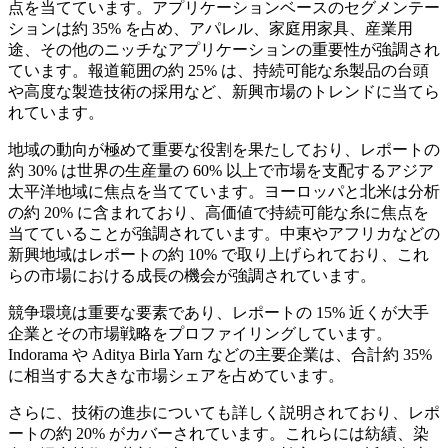
点を当てています。アプリケーションベースのセグメンテー
ションは約 35% を占め、アパレル、家庭用家具、産業用
途、その他のニッチなアプリケーションの重要性が強調され
ています。報道範囲の約 25% は、持続可能な糸製品の台頭
や高度な製造技術の採用など、新興市場のトレンドに当てら
れています。
地域の動向が極めて重要な役割を果たしており、レポートの
約 30% は世界の生産量の 60% 以上で市場を支配するアジア
太平洋地域に焦点を当てています。ヨーロッパと北米は分析
の約 20% に含まれており、高価値で持続可能な糸に焦点を
当てていることが強調されています。中東やアフリカなどの
新興地域はレポートの約 10% で取り上げられており、これ
らの市場における成長の機会が強調されています。
競争環境は重要な要素であり、レポートの 15% 近くが大手
企業とその市場戦略をプロファイリングしています。
Indorama や Aditya Birla Yarn などの主要企業は、合計約 35%
に相当する大きな市場シェアを占めています。
さらに、技術の進歩についても詳しく説明されており、レポ
ートの約 20% がカバーされています。これらには紡績、染