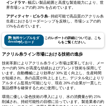
インドラマ
– 幅広い製品範囲と高度な製造能力により、世
界市場シェアの約 20% を占めています。
アディティヤ・ビルラ糸
– 持続可能で高品質のアクリル糸
生産におけるリーダーシップを反映し、市場シェアの約
15%を占めています。
無料サンプルをダ
このレポートの詳細については、こち
ウンロード
らをご覧ください。
アクリル糸ライン市場における技術の進歩
技術革新によりアクリル糸ライン市場は変革しており、メー
カーの約 50% が高度な紡績およびブレンド技術を採用して
います。自動機械により効率が 30% 近く向上し、生産時間
が短縮され、糸の品質が向上しました。デジタル化によりリ
アルタイム監視が可能になり、現在 20% の企業が一貫した
製品標準を確保するために使用しています。
環境に優しい染色技術の導入により、水の消費量が約 25%
削減され、持続可能性の目標に沿っています。製造業者の約