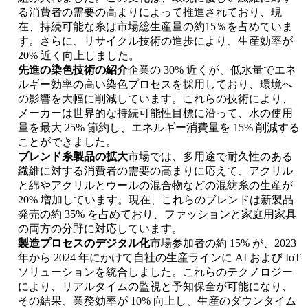
る消費者の需要の高まりによって推進されており、現
在、持続可能な糸は市場総生産量の約15％を占めていま
す。さらに、リサイクル技術の進歩により、生産効率が
20% 近く向上しました。
先進の染色技術の紹介
企業の 30% 近くが、低水量でエネ
ルギー効率の高い染色プロセスを採用しており、環境へ
の影響を大幅に削減しています。これらの技術により、
メーカーは世界的な持続可能性目標に沿って、水の使用
量を最大 25% 節約し、エネルギー消費量を 15% 削減する
ことができました。
ブレンド糸製品の拡大
市場では、多用途で耐久性のある
繊維に対する消費者の需要の高まりに応えて、アクリル
と綿やアクリルとウールの混合物などの混紡糸の生産が
20% 増加しています。現在、これらのブレンドは新製品
発売の約 35% を占めており、ファッションと家庭用家具
の両方の分野に対応しています。
製造プロセスのデジタル化
市場参加者の約 15% が、2023
年から 2024 年にかけて自社の生産ラインに AI および IoT
ソリューションを統合しました。これらのテクノロジー
により、リアルタイムの監視と予知保全が可能になり、
その結果、業務効率が 10% 向上し、生産のダウンタイム