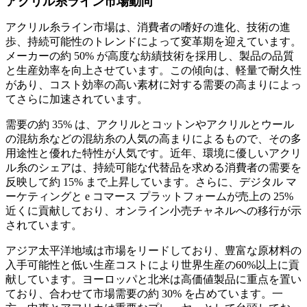
アクリル糸ライン市場動向
アクリル糸ライン市場は、消費者の嗜好の進化、技術の進
歩、持続可能性のトレンドによって変革期を迎えています。
メーカーの約 50% が高度な紡績技術を採用し、製品の品質
と生産効率を向上させています。この傾向は、軽量で耐久性
があり、コスト効率の高い素材に対する需要の高まりによっ
てさらに加速されています。
需要の約 35% は、アクリルとコットンやアクリルとウール
の混紡糸などの混紡糸の人気の高まりによるもので、その多
用途性と優れた特性が人気です。近年、環境に優しいアクリ
ル糸のシェアは、持続可能な代替品を求める消費者の需要を
反映して約 15% まで上昇しています。さらに、デジタル マ
ーケティングと e コマース プラットフォームが売上の 25%
近くに貢献しており、オンライン小売チャネルへの移行が示
されています。
アジア太平洋地域は市場をリードしており、豊富な原材料の
入手可能性と低い生産コストにより世界生産の60%以上に貢
献しています。ヨーロッパと北米は高価値製品に重点を置い
ており、合わせて市場需要の約 30% を占めています。一