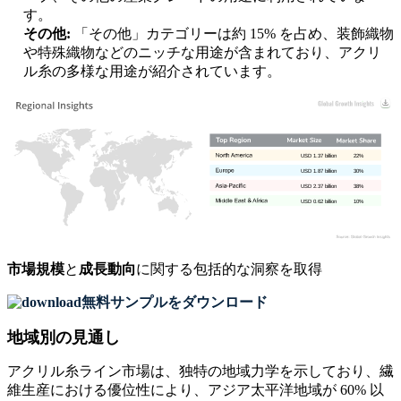
す。
その他:
「その他」カテゴリーは約 15% を占め、装飾織物
や特殊織物などのニッチな用途が含まれており、アクリ
ル糸の多様な用途が紹介されています。
USD 1.37 billion
22%
USD 1.87 billion
30%
USD 2.37 billion
38%
USD 0.62 billion
10%
市場規模
と
成長動向
に関する包括的な洞察を取得
無料サンプルをダウンロード
地域別の見通し
アクリル糸ライン市場は、独特の地域力学を示しており、繊
維生産における優位性により、アジア太平洋地域が 60% 以