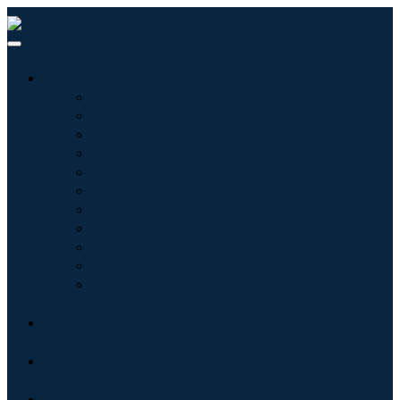
産業:
情報技術
健康管理
機械設備
自動車と輸送
食べ物と飲み物
エネルギーと電力
航空宇宙と防衛
農業
化学薬品および材料
建築
消費財
ブログ
について
接触