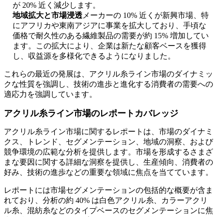
が 20% 近く減少します。
地域拡大と市場浸透
メーカーの 10% 近くが新興市場、特
にアフリカや東南アジアに事業を拡大しており、手頃な
価格で耐久性のある繊維製品の需要が約 15% 増加してい
ます。この拡大により、企業は新たな顧客ベースを獲得
し、収益源を多様化できるようになりました。
これらの最近の発展は、アクリル糸ライン市場のダイナミッ
クな性質を強調し、技術の進歩と進化する消費者の需要への
適応力を強調しています。
アクリル糸ライン市場のレポートカバレッジ
アクリル糸ライン市場に関するレポートは、市場のダイナミ
クス、トレンド、セグメンテーション、地域の洞察、および
競争環境の広範な分析を提供します。市場を形成するさまざ
まな要因に関する詳細な洞察を提供し、生産傾向、消費者の
好み、技術の進歩などの重要な領域に焦点を当てています。
レポートには市場セグメンテーションの包括的な概要が含ま
れており、分析の約 40% は白色アクリル糸、カラーアクリ
ル糸、混紡糸などのタイプベースのセグメンテーションに焦