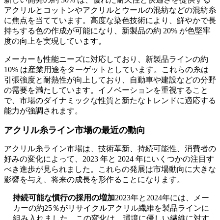
アクリルとコットンやアクリルとウールの混紡などの混紡糸
に焦点を当てています。高度な染色技術により、鮮やかで長
持ちする色の作成が可能になり、新製品の約 20% が色堅牢
度の向上を実現しています。
メーカーも性能ニーズに対応しており、新製品ラインの約
10% は産業用途をターゲットとしています。これらの糸は
引張強度と耐熱性が向上しており、自動車や建設などの分野
の需要を満たしています。イノベーションを重視すること
で、市場のダイナミックな性質と新たなトレンドに適応する
能力が強調されます。
アクリル糸ライン市場の最近の動向
アクリル糸ライン市場は、技術革新、持続可能性、消費者の
好みの変化によって、2023 年と 2024 年にいくつかの注目す
べき進歩が見られました。これらの発展は市場動向に大きな
影響を与え、将来の成長を形作ることになります。
持続可能な慣行の採用の増加
2023年と2024年には、メー
カーの約25％がリサイクルアクリル繊維を製品ラインに
組み入れました。この変化は、環境に優しい繊維に対す