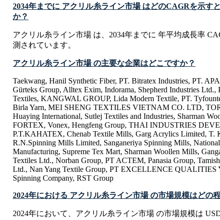
2034年までに アクリル糸ライン市場 はどのCAGRを示
か？
アクリル糸ライン市場 は、2034年までに 年平均成長率 CAGR
測されています。
アクリル糸ライン市場 の主要な企業はどこですか？
Taekwang, Hanil Synthetic Fiber, PT. Bitratex Industries, PT
Gürteks Group, Alltex Exim, Indorama, Shepherd Industries Ltd.,
Textiles, KANGWAL GROUP, Lida Modern Textile, PT. Tyfountex
Birla Yarn, MEI SHENG TEXTILES VIETNAM CO. LTD, TORA
Huaying International, Sutlej Textiles and Industries, Sharman Woo
FORTEX, Vonex, Hengfeng Group, THAI INDUSTRIES DE
P.T.KAHATEX, Chenab Textile Mills, Garg Acrylics Limited, T. K
R.N.Spinning Mills Limited, Sanganeriya Spinning Mills, Nation
Manufacturing, Supreme Tex Mart, Sharman Woollen Mills, Gang
Textiles Ltd., Norban Group, PT ACTEM, Panasia Group, Tamishn
Ltd., Nan Yang Textile Group, PT EXCELLENCE QUALITIES 
Spinning Company, RST Group
2024年における アクリル糸ライン市場 の市場規模はどの
2024年において、アクリル糸ライン市場 の市場規模は USD 6 B