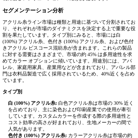
セグメンテーション分析
アクリル糸ライン市場は種類と用途に基づいて分割されてお
り、それぞれが市場のダイナミクスを決定する上で重要な役
割を果たしています。タイプ別にみると、市場には白
(100%) アクリル糸、色付き (100%) アクリル糸、および色付
きアクリル ビスコース混紡糸が含まれます。これらの製品
に対する需要はさまざまで、市場の約 45% は多用途性を求
めてカラー オプションに傾いています。用途別には、アパ
レル、家庭用家具、産業用などが含まれており、アパレル部
門は衣料品製造で広く採用されているため、40%近くを占め
ています。
タイプ別
白 (100%) アクリル糸:
白色アクリル糸は市場の 30% 近く
を占めており、主に染色および印刷産業での使用が牽引
しています。カスタムカラーを作成する際の多用途性と
コスト効率の高さが好まれており、生地メーカーの間で
人気があります。
色付き (100%) アクリル糸:
カラーアクリル糸は市場の約