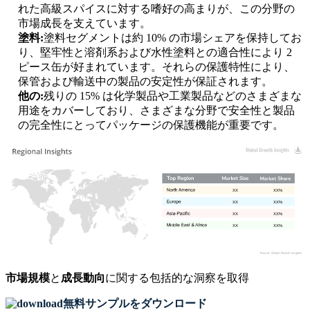
れた高級スパイスに対する嗜好の高まりが、この分野の
市場成長を支えています。
塗料:
塗料セグメントは約 10% の市場シェアを保持してお
り、堅牢性と溶剤系および水性塗料との適合性により 2
ピース缶が好まれています。それらの保護特性により、
保管および輸送中の製品の安定性が保証されます。
他の:
残りの 15% は化学製品や工業製品などのさまざまな
用途をカバーしており、さまざまな分野で安全性と製品
の完全性にとってパッケージの保護機能が重要です。
XX
XX%
XX
XX%
XX
XX%
XX
XX%
市場規模
と
成長動向
に関する包括的な洞察を取得
無料サンプルをダウンロード