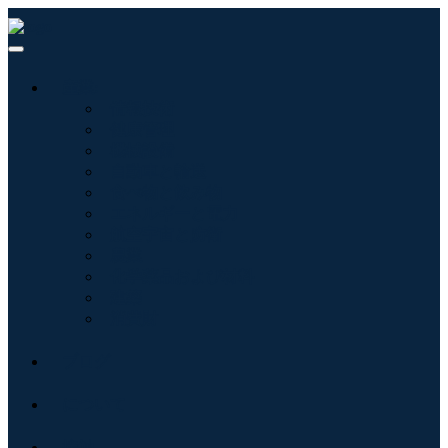
産業:
情報技術
健康管理
機械設備
自動車と輸送
食べ物と飲み物
エネルギーと電力
航空宇宙と防衛
農業
化学薬品および材料
建築
消費財
ブログ
について
接触