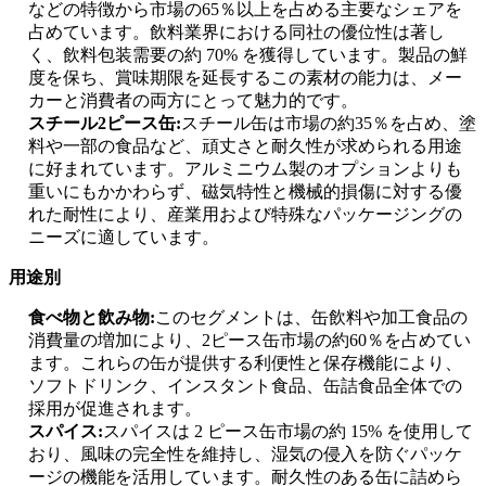
などの特徴から市場の65％以上を占める主要なシェアを
占めています。飲料業界における同社の優位性は著し
く、飲料包装需要の約 70% を獲得しています。製品の鮮
度を保ち、賞味期限を延長するこの素材の能力は、メー
カーと消費者の両方にとって魅力的です。
スチール2ピース缶:
スチール缶は市場の約35％を占め、塗
料や一部の食品など、頑丈さと耐久性が求められる用途
に好まれています。アルミニウム製のオプションよりも
重いにもかかわらず、磁気特性と機械的損傷に対する優
れた耐性により、産業用および特殊なパッケージングの
ニーズに適しています。
用途別
食べ物と飲み物:
このセグメントは、缶飲料や加工食品の
消費量の増加により、2ピース缶市場の約60％を占めてい
ます。これらの缶が提供する利便性と保存機能により、
ソフトドリンク、インスタント食品、缶詰食品全体での
採用が促進されます。
スパイス:
スパイスは 2 ピース缶市場の約 15% を使用して
おり、風味の完全性を維持し、湿気の侵入を防ぐパッケ
ージの機能を活用しています。耐久性のある缶に詰めら