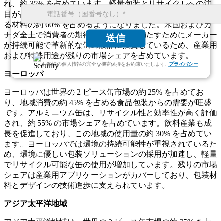
れ、約 35% を占めています。軽量包装とリサイクルへの注
目が高まるにつれ、この地域ではアルミニウム缶が優先され
る材料の約 60% を占めるようになりました。米国およびカ
ナダ全土で消費者の期待と規制要件を満たすためにメーカー
送信
が持続可能で革新的な缶の設計に投資しているため、産業用
および特殊用途が残りの市場シェアを占めています。
お客様の個人情報の完全な機密保持をお約束いたします.
プライバシー
ヨーロッパ
ヨーロッパは世界の 2 ピース缶市場の約 25% を占めてお
り、地域消費の約 45% を占める食品包装からの需要が旺盛
です。アルミニウム缶は、リサイクル性と効率性が高く評価
され、約 55% の市場シェアを占めています。飲料産業も成
長を促進しており、この地域の使用量の約 30% を占めてい
ます。ヨーロッパでは環境の持続可能性が重視されているた
め、環境に優しい包装ソリューションの採用が加速し、軽量
でリサイクル可能な缶の使用が増加しています。残りの市場
シェアは産業用アプリケーションがカバーしており、包装材
料とデザインの技術進歩に支えられています。
アジア太平洋地域