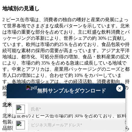
地域別の見通し
2 ピース缶市場は、消費者の独自の嗜好と産業の発展によっ
て世界各地でさまざまな成長パターンを示しています。北米
は市場の重要な部分を占めており、主に旺盛な飲料消費とパ
ッケージングの革新により、世界シェアの約 30% に貢献し
ています。欧州は市場の約25％を占めており、食品包装や持
続可能な素材の採用の需要が高まっています。アジア太平洋
地域は、都市化、可処分所得の増加、食品・飲料産業の拡大
により、市場の約 35% を占める急速に成長している地域で
す。中東とアフリカは、産業用パッケージングのニーズと都
市人口の増加により、合わせて約 10% をカバーしていま
す。各地域の市場シェアは、その経済活動、消費者動向、持
×
続可能性に対する規制の焦点を反映しており、2 ピース缶の
無料サンプルをダウンロード
需要に影響を与えます。
北米
北米は世界の 2 ピース缶市場の約 30% を占めており、飲料
包装の需要が高く、地域消費の約 40% を占めています。食
品部門は利便性を重視した消費者のライフスタイルに支えら