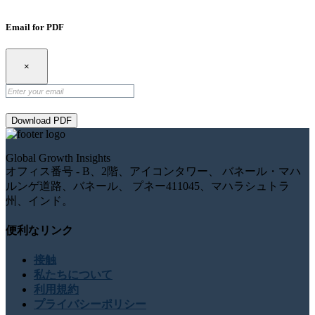
Email for PDF
×
Download PDF
Global Growth Insights
オフィス番号 - B、2階、アイコンタワー、 バネール・マハ
ルンゲ道路、バネール、 プネー411045、マハラシュトラ
州、インド。
便利なリンク
接触
私たちについて
利用規約
プライバシーポリシー