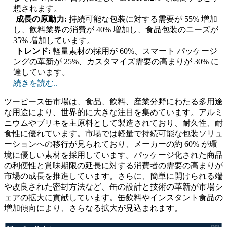
想されます。
成長の原動力:
持続可能な包装に対する需要が 55% 増加
し、飲料業界の消費が 40% 増加し、食品包装のニーズが
35% 増加しています。
トレンド:
軽量素材の採用が 60%、スマート パッケージ
ングの革新が 25%、カスタマイズ需要の高まりが 30% に
達しています。
続きを読む..
ツーピース缶市場は、食品、飲料、産業分野にわたる多用途
な用途により、世界的に大きな注目を集めています。アルミ
ニウムやブリキを主原料として製造されており、耐久性、耐
食性に優れています。市場では軽量で持続可能な包装ソリュ
ーションへの移行が見られており、メーカーの約 60% が環
境に優しい素材を採用しています。パッケージ化された商品
の利便性と賞味期限の延長に対する消費者の需要の高まりが
市場の成長を推進しています。さらに、簡単に開けられる端
や改良された密封方法など、缶の設計と技術の革新が市場シ
ェアの拡大に貢献しています。缶飲料やインスタント食品の
増加傾向により、さらなる拡大が見込まれます。