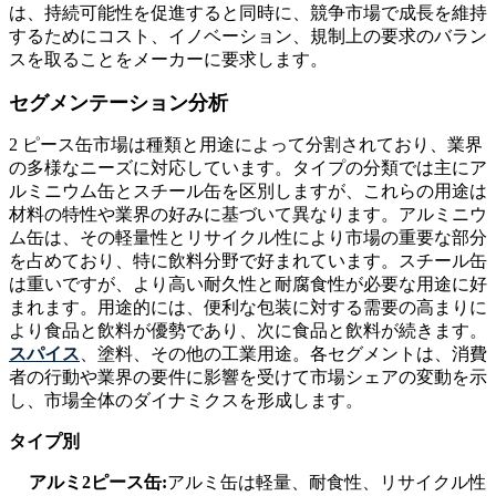
は、持続可能性を促進すると同時に、競争市場で成長を維持
するためにコスト、イノベーション、規制上の要求のバラン
スを取ることをメーカーに要求します。
セグメンテーション分析
2 ピース缶市場は種類と用途によって分割されており、業界
の多様なニーズに対応しています。タイプの分類では主にア
ルミニウム缶とスチール缶を区別しますが、これらの用途は
材料の特性や業界の好みに基づいて異なります。アルミニウ
ム缶は、その軽量性とリサイクル性により市場の重要な部分
を占めており、特に飲料分野で好まれています。スチール缶
は重いですが、より高い耐久性と耐腐食性が必要な用途に好
まれます。用途的には、便利な包装に対する需要の高まりに
より食品と飲料が優勢であり、次に食品と飲料が続きます。
スパイス
、塗料、その他の工業用途。各セグメントは、消費
者の行動や業界の要件に影響を受けて市場シェアの変動を示
し、市場全体のダイナミクスを形成します。
タイプ別
アルミ2ピース缶:
アルミ缶は軽量、耐食性、リサイクル性