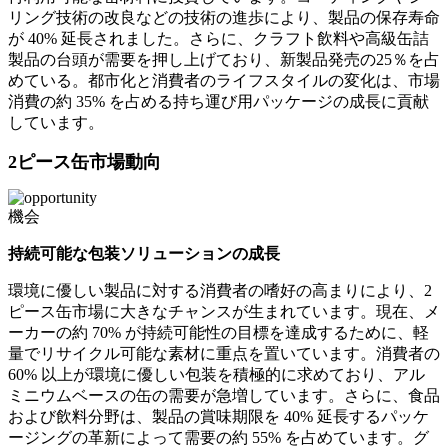
リング技術の改良などの技術の進歩により、製品の保存寿命
が 40% 延長されました。さらに、クラフト飲料や高級缶詰
製品の台頭が需要を押し上げており、新製品発売の25％を占
めている。都市化と消費者のライフスタイルの変化は、市場
消費の約 35% を占める持ち運び用パッケージの成長に貢献
しています。
2ピース缶市場動向
機会
持続可能な包装ソリューションの成長
環境に優しい製品に対する消費者の嗜好の高まりにより、2
ピース缶市場に大きなチャンスが生まれています。現在、メ
ーカーの約 70% が持続可能性の目標を達成するために、軽
量でリサイクル可能な素材に重点を置いています。消費者の
60% 以上が環境に優しい包装を積極的に求めており、アル
ミニウムベースの缶の需要が急増しています。さらに、食品
および飲料分野は、製品の賞味期限を 40% 延長するパッケ
ージングの革新によって需要の約 55% を占めています。グ