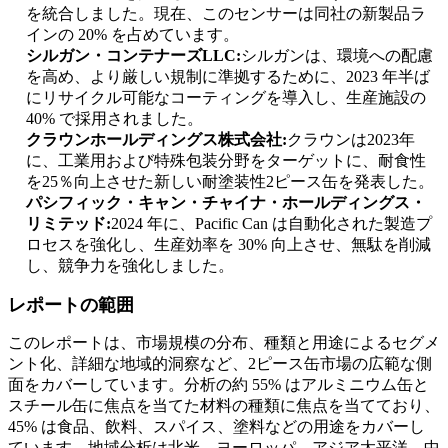
を統合しました。現在、このセンサーは同社の新製品ラ
インの 20% を占めています。
シルガン・コンテナーズLLC:
シルガンは、環境への配慮
を高め、より厳しい規制に準拠するために、2023 年半ば
にリサイクル可能なコーティングを導入し、生産施設の
40% で採用されました。
クラウンホールディングス株式会社:
クラウンは2023年
に、工業用および特殊包装分野をターゲットに、耐食性
を25％向上させた新しい耐塗装性2ピース缶を発表した。
パシフィック・キャン・チャイナ・ホールディングス・
リミテッド:
2024 年に、Pacific Can は自動化された製造プ
ロセスを強化し、生産効率を 30% 向上させ、無駄を削減
し、競争力を強化しました。
レポートの範囲
このレポートは、市場規模の分布、種類と用途によるセグメ
ント化、詳細な地域的洞察など、2ピース缶市場の広範な側
面をカバーしています。分析の約 55% はアルミニウム缶と
スチール缶に焦点を当てた材料の種類に焦点を当てており、
45% は食品、飲料、スパイス、塗料などの用途をカバーし
ています。地域分析は北米、ヨーロッパ、アジア太平洋、中