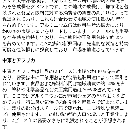
アジア太平洋地域は、世界の 2 ピース缶市場の約 35% を占
める急成長セグメントです。この地域の成長は、都市化と包
装された食品と飲料に対する消費者の需要の高まりによって
促進されており、これらは合わせて地域の使用量の約 65%
を占めています。アルミニウム缶は飲料生産の拡大により、
約60％の市場シェアをリードしています。スチール缶も重要
な存在感を維持しており、主に塗料や工業用包装で約 25%
を占めています。この地域の新興国は、先進的な製造と持続
可能な包装慣行に投資しており、市場を前進させています。
中東とアフリカ
中東とアフリカは世界の 2 ピース缶市場の約 10% を占めて
おり、需要は主に工業用および食品包装用途によって牽引さ
れています。食品および飲料部門は地域消費の約 50% を占
め、塗料や化学薬品などの工業用途は 30% を占めていま
す。ここではアルミニウム缶が市場シェアの 55% 近くを占
めており、特に暑い気候での耐食性と軽量さで好まれていま
す。残りの部分はスチール缶で覆われ、主に特殊な包装ニー
ズに使用されます。この地域の都市人口の増加と工業化によ
り、2ピース缶の需要がさらに刺激されることが予想されま
す。