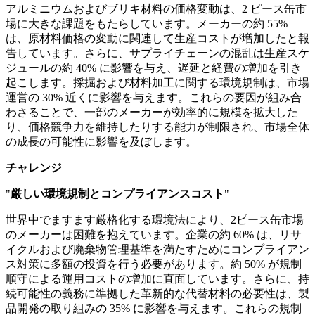
アルミニウムおよびブリキ材料の価格変動は、2 ピース缶市
場に大きな課題をもたらしています。メーカーの約 55%
は、原材料価格の変動に関連して生産コストが増加したと報
告しています。さらに、サプライチェーンの混乱は生産スケ
ジュールの約 40% に影響を与え、遅延と経費の増加を引き
起こします。採掘および材料加工に関する環境規制は、市場
運営の 30% 近くに影響を与えます。これらの要因が組み合
わさることで、一部のメーカーが効率的に規模を拡大した
り、価格競争力を維持したりする能力が制限され、市場全体
の成長の可能性に影響を及ぼします。
チャレンジ
"
厳しい環境規制とコンプライアンスコスト
"
世界中でますます厳格化する環境法により、2ピース缶市場
のメーカーは困難を抱えています。企業の約 60% は、リサ
イクルおよび廃棄物管理基準を満たすためにコンプライアン
ス対策に多額の投資を行う必要があります。約 50% が規制
順守による運用コストの増加に直面しています。さらに、持
続可能性の義務に準拠した革新的な代替材料の必要性は、製
品開発の取り組みの 35% に影響を与えます。これらの規制