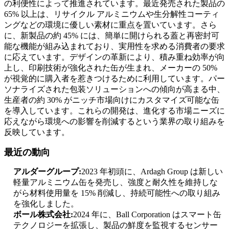
の利便性によって推進されています。最近発売された製品の
65% 以上は、リサイクル アルミニウムや生分解性コーティ
ングなどの環境に優しい素材に重点を置いています。さら
に、新製品の約 45% には、簡単に開けられる蓋と再密封可
能な機能が組み込まれており、実用性を求める消費者の要求
に応えています。デザインの革新により、積み重ね効率が向
上し、印刷技術が強化された缶が生まれ、メーカーの 50%
が視覚的に購入者を惹きつけるために利用しています。パー
ソナライズされた包装ソリューションへの傾向が高まる中、
生産者の約 30% がニッチ市場向けにカスタマイズ可能な缶
を導入しています。これらの開発は、進化する市場ニーズに
応えながら環境への影響を削減するという業界の取り組みを
反映しています。
最近の動向
アルダーグループ:
2023 年初頭に、Ardagh Group は新しい
軽量アルミニウム缶を発売し、強度と耐久性を維持しな
がら材料使用量を 15% 削減し、持続可能性への取り組み
を強化しました。
ボール株式会社:
2024 年に、Ball Corporation はスマート缶
テクノロジーを拡張し、製品の鮮度を監視するセンサー