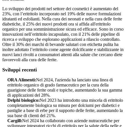
Lo sviluppo dei prodotti nel settore dei cosmetici è aumentato del
23%, con l’eritritolo incorporato nel 19% delle nuove formulazioni
idratanti ed esfolianti. Nella cura dei neonati e nella cura delle ferite
diabetiche, il 25% dei nuovi prodotti ora si affida all'eritritolo
organico per una somministrazione sicura ed efficace. Sono in corso
innovazioni nell’eritritolo incapsulato, con il 21% delle pipeline di
ricerca e sviluppo che esplorano applicazioni a rilascio controllato.
Oltre il 30% dei marchi di bevande salutari con etichetta pulita ha
inoltre adottato l’eritritolo come agente dolcificante e stabilizzante in
nuovi lanci rivolti a consumatori attenti alla salute che cercano diete
favorevoli alla cura delle ferite.
Sviluppi recenti
ORA Alimenti:
Nel 2024, l'azienda ha lanciato una linea di
eritritolo organico di grado farmaceutico per la cura della
guarigione delle ferite orali e topiche, aumentando la sua gamma
di applicazioni del 28%.
Delphi biologico:
Nel 2023 ha introdotto una miscela di eritritolo
completamente biologica su misura per dolciumi per diabetici e
pastiglie a base di erbe per il supporto delle ferite, aumentando la
sua base di clienti del 21%.
Cargill:
Nel 2024 ha collaborato con aziende nutraceutiche per
sviluppare integratori ricchi di eritritolo per la salute della pelle e