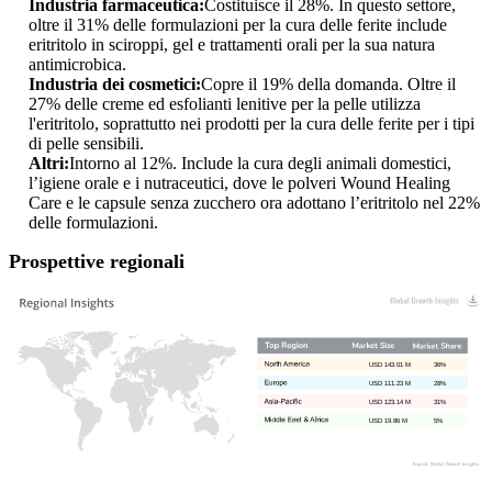
Industria farmaceutica:
Costituisce il 28%. In questo settore,
oltre il 31% delle formulazioni per la cura delle ferite include
eritritolo in sciroppi, gel e trattamenti orali per la sua natura
antimicrobica.
Industria dei cosmetici:
Copre il 19% della domanda. Oltre il
27% delle creme ed esfolianti lenitive per la pelle utilizza
l'eritritolo, soprattutto nei prodotti per la cura delle ferite per i tipi
di pelle sensibili.
Altri:
Intorno al 12%. Include la cura degli animali domestici,
l’igiene orale e i nutraceutici, dove le polveri Wound Healing
Care e le capsule senza zucchero ora adottano l’eritritolo nel 22%
delle formulazioni.
Prospettive regionali
USD 143.01 M
36%
USD 111.23 M
28%
USD 123.14 M
31%
USD 19.86 M
5%