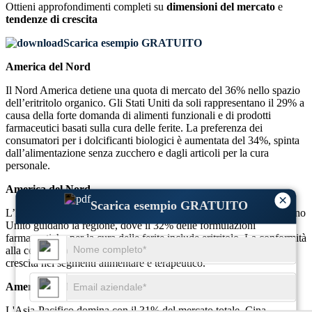
Ottieni approfondimenti completi su
dimensioni del mercato
e
tendenze di crescita
Scarica esempio GRATUITO
America del Nord
Il Nord America detiene una quota di mercato del 36% nello spazio
dell’eritritolo organico. Gli Stati Uniti da soli rappresentano il 29% a
causa della forte domanda di alimenti funzionali e di prodotti
farmaceutici basati sulla cura delle ferite. La preferenza dei
consumatori per i dolcificanti biologici è aumentata del 34%, spinta
dall’alimentazione senza zucchero e dagli articoli per la cura
personale.
America del Nord
×
Scarica esempio GRATUITO
L’Europa rappresenta il 28% della quota globale. Germania e Regno
Unito guidano la regione, dove il 32% delle formulazioni
farmaceutiche per la cura delle ferite include eritritolo. La conformità
alla certificazione biologica è migliorata del 25%, sostenendo la
crescita nei segmenti alimentare e terapeutico.
America del Nord
L'Asia-Pacifico domina con il 31% del mercato totale. Cina,