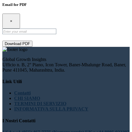
Email for PDF
×
Download PDF
Global Growth Insights
Ufficio n. B, 2° Piano, Icon Tower, Baner-Mhalunge Road, Baner,
Pune 411045, Maharashtra, India.
Link Utili
Contatti
CHI SIAMO
TERMINI DI SERVIZIO
INFORMATIVA SULLA PRIVACY
I Nostri Contatti