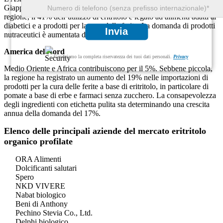
Giappone e Corea del Sud sono i principali contributori. In questa
regione, il 41% dell’utilizzo di eritritolo è legato ad alimenti adatti ai
diabetici e a prodotti per la cura delle ferite. La domanda di prodotti
Invia
nutraceutici è aumentata del 26% in un anno.
America del Nord
Garantiamo la completa riservatezza dei tuoi dati personali.
Privacy
Medio Oriente e Africa contribuiscono per il 5%. Sebbene piccola,
la regione ha registrato un aumento del 19% nelle importazioni di
prodotti per la cura delle ferite a base di eritritolo, in particolare di
pomate a base di erbe e farmaci senza zucchero. La consapevolezza
degli ingredienti con etichetta pulita sta determinando una crescita
annua della domanda del 17%.
Elenco delle principali aziende del mercato eritritolo
organico profilate
ORA Alimenti
Dolcificanti salutari
Spero
NKD VIVERE
Nabat biologico
Beni di Anthony
Pechino Stevia Co., Ltd.
Delphi biologico