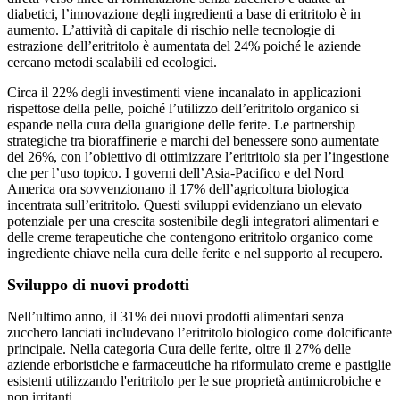
diabetici, l’innovazione degli ingredienti a base di eritritolo è in
aumento. L’attività di capitale di rischio nelle tecnologie di
estrazione dell’eritritolo è aumentata del 24% poiché le aziende
cercano metodi scalabili ed ecologici.
Circa il 22% degli investimenti viene incanalato in applicazioni
rispettose della pelle, poiché l’utilizzo dell’eritritolo organico si
espande nella cura della guarigione delle ferite. Le partnership
strategiche tra bioraffinerie e marchi del benessere sono aumentate
del 26%, con l’obiettivo di ottimizzare l’eritritolo sia per l’ingestione
che per l’uso topico. I governi dell’Asia-Pacifico e del Nord
America ora sovvenzionano il 17% dell’agricoltura biologica
incentrata sull’eritritolo. Questi sviluppi evidenziano un elevato
potenziale per una crescita sostenibile degli integratori alimentari e
delle creme terapeutiche che contengono eritritolo organico come
ingrediente chiave nella cura delle ferite e nel supporto al recupero.
Sviluppo di nuovi prodotti
Nell’ultimo anno, il 31% dei nuovi prodotti alimentari senza
zucchero lanciati includevano l’eritritolo biologico come dolcificante
principale. Nella categoria Cura delle ferite, oltre il 27% delle
aziende erboristiche e farmaceutiche ha riformulato creme e pastiglie
esistenti utilizzando l'eritritolo per le sue proprietà antimicrobiche e
non irritanti.