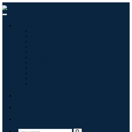
Settori
Tecnologie dell'informazione
Assistenza sanitaria
Macchinari e attrezzature
Automotive e trasporti
Cibo e bevande
Energia e potenza
Aerospaziale e difesa
Agricoltura
Prodotti chimici e materiali
Architettura
Beni di consumo
Blog
Chi siamo
Contatti