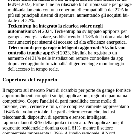
te:
Nel 2023, Prime-Line ha rilasciato kit di riparazione per garage
multi-adattamento con una copertura di compatibilità del 27% in
più sui principali sistemi di apertura, aumentando gli acquisti fai-
da-te del 22%.
Teckentrup ha integrato la ricarica solare negli
automatismi:
Nel 2024, Teckentrup ha sviluppato apriporta per
garage a energia solare, soddisfacendo il 18% della domanda dei
consumatori per sistemi di accesso ad alta efficienza energetica.
Telecomandi per garage intelligenti aggiornati Skylink con
controllo tramite app:
Nel 2023, Skylink ha registrato un
aumento del 31% nelle installazioni remote controllate da app
dopo aver aggiunto funzionalità di geofencing e monitoraggio
dell'accesso in tempo reale.
Copertura del rapporto
Il rapporto sul mercato Parti di ricambio per porte da garage fornisce
approfondimenti completi su tipi, applicazioni, regioni e panorama
competitivo. Copre l'analisi di parti metalliche come molle di
torsione, cavi, cerniere e rulli, che complessivamente rappresentano
il 64% del volume totale. Le parti elettromeccaniche, inclusi
telecomandi, dispositivi di apertura e sensori intelligenti,
rappresentano il 36% della quota di mercato. Per applicazione, il
segmento residenziale domina con il 61%, mentre il settore
commerciale rappresenta il 39%. A livello regionale, il Nord