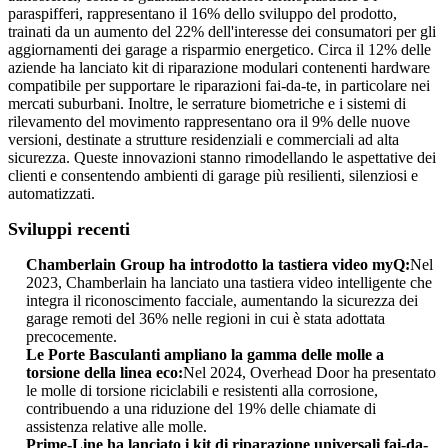
paraspifferi, rappresentano il 16% dello sviluppo del prodotto,
trainati da un aumento del 22% dell'interesse dei consumatori per gli
aggiornamenti dei garage a risparmio energetico. Circa il 12% delle
aziende ha lanciato kit di riparazione modulari contenenti hardware
compatibile per supportare le riparazioni fai-da-te, in particolare nei
mercati suburbani. Inoltre, le serrature biometriche e i sistemi di
rilevamento del movimento rappresentano ora il 9% delle nuove
versioni, destinate a strutture residenziali e commerciali ad alta
sicurezza. Queste innovazioni stanno rimodellando le aspettative dei
clienti e consentendo ambienti di garage più resilienti, silenziosi e
automatizzati.
Sviluppi recenti
Chamberlain Group ha introdotto la tastiera video myQ:
Nel
2023, Chamberlain ha lanciato una tastiera video intelligente che
integra il riconoscimento facciale, aumentando la sicurezza dei
garage remoti del 36% nelle regioni in cui è stata adottata
precocemente.
Le Porte Basculanti ampliano la gamma delle molle a
torsione della linea eco:
Nel 2024, Overhead Door ha presentato
le molle di torsione riciclabili e resistenti alla corrosione,
contribuendo a una riduzione del 19% delle chiamate di
assistenza relative alle molle.
Prime-Line ha lanciato i kit di riparazione universali fai-da-