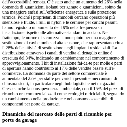
dell’accessibilità remota. C’è stato anche un aumento del 26% nella
domanda di guarnizioni isolanti per garage e guarnizioni, spinto da
una maggiore enfasi sull’efficienza energetica e sulla protezione
termica. Poiché i proprietari di immobili cercano operazioni più
silenziose e fluide, i rulli in nylon e le cerniere per carichi pesanti
hanno registrato un aumento del 19% nella frequenza di
installazione rispetto alle alternative standard in acciaio. Nel
frattempo, le norme di sicurezza hanno spinto per una maggiore
sostituzione di cavi e molle ad alta tensione, che rappresentano circa
il 28% delle attività di sostituzione negli impianti residenziali. La
distribuzione attraverso i canali di vendita al dettaglio online è
cresciuta del 34%, indicando un cambiamento nel comportamento di
approvvigionamento. I kit di installazione fai-da-te per molle e parti
di apertura hanno contribuito al 17% delle vendite basate sull'e-
commerce. La domanda da parte del settore commerciale è
aumentata del 22% per staffe per carichi pesanti e meccanismi di
chiusura sicuri, in particolare negli hub logistici e nei magazzini.
Cresce anche la consapevolezza ambientale, con il 15% dei pezzi di
ricambio ora commercializzati come ecologici o riciclabili, segnando
un cambiamento nella produzione e nel consumo sostenibili di
componenti per porte da garage.
Dinamiche del mercato delle parti di ricambio per
porte da garage