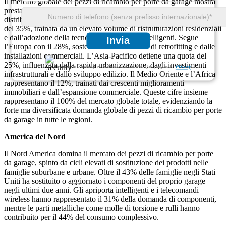
Il mercato globale dei pezzi di ricambio per porte da garage mostra
prestazioni regionali costanti con modelli distinti di domanda e
distribuzione. Il Nord America è in testa con una quota di mercato
del 35%, trainata da un elevato volume di ristrutturazioni residenziali
e dall’adozione della tecnologia dei garage intelligenti. Segue
Invia
l’Europa con il 28%, sostenuta dalle tendenze di retrofitting e dalle
installazioni commerciali. L’Asia-Pacifico detiene una quota del
25%, influenzata dalla rapida urbanizzazione, dagli investimenti
Garantiamo la completa riservatezza dei tuoi dati personali.
Privacy
infrastrutturali e dallo sviluppo edilizio. Il Medio Oriente e l’Africa
rappresentano il 12%, trainati dai crescenti miglioramenti
immobiliari e dall’espansione commerciale. Queste cifre insieme
rappresentano il 100% del mercato globale totale, evidenziando la
forte ma diversificata domanda globale di pezzi di ricambio per porte
da garage in tutte le regioni.
America del Nord
Il Nord America domina il mercato dei pezzi di ricambio per porte
da garage, spinto da cicli elevati di sostituzione dei prodotti nelle
famiglie suburbane e urbane. Oltre il 43% delle famiglie negli Stati
Uniti ha sostituito o aggiornato i componenti del proprio garage
negli ultimi due anni. Gli apriporta intelligenti e i telecomandi
wireless hanno rappresentato il 31% della domanda di componenti,
mentre le parti metalliche come molle di torsione e rulli hanno
contribuito per il 44% del consumo complessivo.