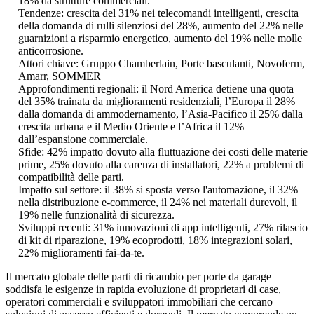
18% da strutture commerciali.
Tendenze: crescita del 31% nei telecomandi intelligenti, crescita
della domanda di rulli silenziosi del 28%, aumento del 22% nelle
guarnizioni a risparmio energetico, aumento del 19% nelle molle
anticorrosione.
Attori chiave: Gruppo Chamberlain, Porte basculanti, Novoferm,
Amarr, SOMMER
Approfondimenti regionali: il Nord America detiene una quota
del 35% trainata da miglioramenti residenziali, l’Europa il 28%
dalla domanda di ammodernamento, l’Asia-Pacifico il 25% dalla
crescita urbana e il Medio Oriente e l’Africa il 12%
dall’espansione commerciale.
Sfide: 42% impatto dovuto alla fluttuazione dei costi delle materie
prime, 25% dovuto alla carenza di installatori, 22% a problemi di
compatibilità delle parti.
Impatto sul settore: il 38% si sposta verso l'automazione, il 32%
nella distribuzione e-commerce, il 24% nei materiali durevoli, il
19% nelle funzionalità di sicurezza.
Sviluppi recenti: 31% innovazioni di app intelligenti, 27% rilascio
di kit di riparazione, 19% ecoprodotti, 18% integrazioni solari,
22% miglioramenti fai-da-te.
Il mercato globale delle parti di ricambio per porte da garage
soddisfa le esigenze in rapida evoluzione di proprietari di case,
operatori commerciali e sviluppatori immobiliari che cercano