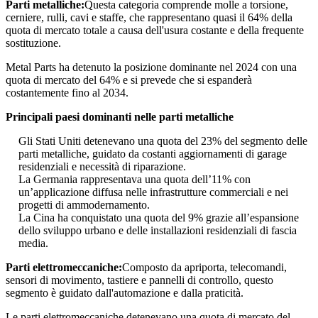
Parti metalliche:
Questa categoria comprende molle a torsione,
cerniere, rulli, cavi e staffe, che rappresentano quasi il 64% della
quota di mercato totale a causa dell'usura costante e della frequente
sostituzione.
Metal Parts ha detenuto la posizione dominante nel 2024 con una
quota di mercato del 64% e si prevede che si espanderà
costantemente fino al 2034.
Principali paesi dominanti nelle parti metalliche
Gli Stati Uniti detenevano una quota del 23% del segmento delle
parti metalliche, guidato da costanti aggiornamenti di garage
residenziali e necessità di riparazione.
La Germania rappresentava una quota dell’11% con
un’applicazione diffusa nelle infrastrutture commerciali e nei
progetti di ammodernamento.
La Cina ha conquistato una quota del 9% grazie all’espansione
dello sviluppo urbano e delle installazioni residenziali di fascia
media.
Parti elettromeccaniche:
Composto da apriporta, telecomandi,
sensori di movimento, tastiere e pannelli di controllo, questo
segmento è guidato dall'automazione e dalla praticità.
Le parti elettromeccaniche detenevano una quota di mercato del