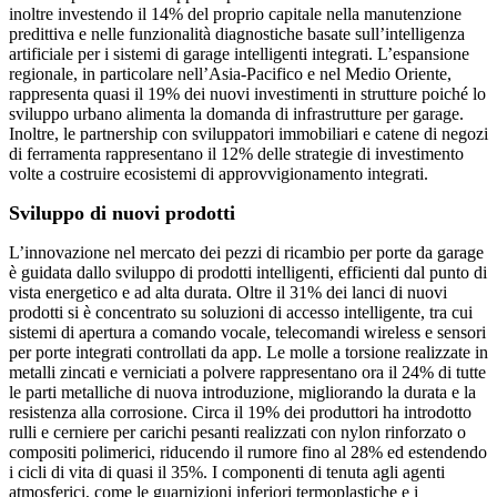
inoltre investendo il 14% del proprio capitale nella manutenzione
predittiva e nelle funzionalità diagnostiche basate sull’intelligenza
artificiale per i sistemi di garage intelligenti integrati. L’espansione
regionale, in particolare nell’Asia-Pacifico e nel Medio Oriente,
rappresenta quasi il 19% dei nuovi investimenti in strutture poiché lo
sviluppo urbano alimenta la domanda di infrastrutture per garage.
Inoltre, le partnership con sviluppatori immobiliari e catene di negozi
di ferramenta rappresentano il 12% delle strategie di investimento
volte a costruire ecosistemi di approvvigionamento integrati.
Sviluppo di nuovi prodotti
L’innovazione nel mercato dei pezzi di ricambio per porte da garage
è guidata dallo sviluppo di prodotti intelligenti, efficienti dal punto di
vista energetico e ad alta durata. Oltre il 31% dei lanci di nuovi
prodotti si è concentrato su soluzioni di accesso intelligente, tra cui
sistemi di apertura a comando vocale, telecomandi wireless e sensori
per porte integrati controllati da app. Le molle a torsione realizzate in
metalli zincati e verniciati a polvere rappresentano ora il 24% di tutte
le parti metalliche di nuova introduzione, migliorando la durata e la
resistenza alla corrosione. Circa il 19% dei produttori ha introdotto
rulli e cerniere per carichi pesanti realizzati con nylon rinforzato o
compositi polimerici, riducendo il rumore fino al 28% ed estendendo
i cicli di vita di quasi il 35%. I componenti di tenuta agli agenti
atmosferici, come le guarnizioni inferiori termoplastiche e i