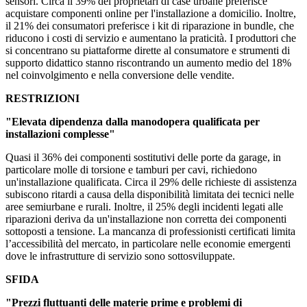
sensori. Circa il 39% dei proprietari di case urbane preferisce
acquistare componenti online per l'installazione a domicilio. Inoltre,
il 21% dei consumatori preferisce i kit di riparazione in bundle, che
riducono i costi di servizio e aumentano la praticità. I produttori che
si concentrano su piattaforme dirette al consumatore e strumenti di
supporto didattico stanno riscontrando un aumento medio del 18%
nel coinvolgimento e nella conversione delle vendite.
RESTRIZIONI
"Elevata dipendenza dalla manodopera qualificata per
installazioni complesse"
Quasi il 36% dei componenti sostitutivi delle porte da garage, in
particolare molle di torsione e tamburi per cavi, richiedono
un'installazione qualificata. Circa il 29% delle richieste di assistenza
subiscono ritardi a causa della disponibilità limitata dei tecnici nelle
aree semiurbane e rurali. Inoltre, il 25% degli incidenti legati alle
riparazioni deriva da un'installazione non corretta dei componenti
sottoposti a tensione. La mancanza di professionisti certificati limita
l’accessibilità del mercato, in particolare nelle economie emergenti
dove le infrastrutture di servizio sono sottosviluppate.
SFIDA
"Prezzi fluttuanti delle materie prime e problemi di