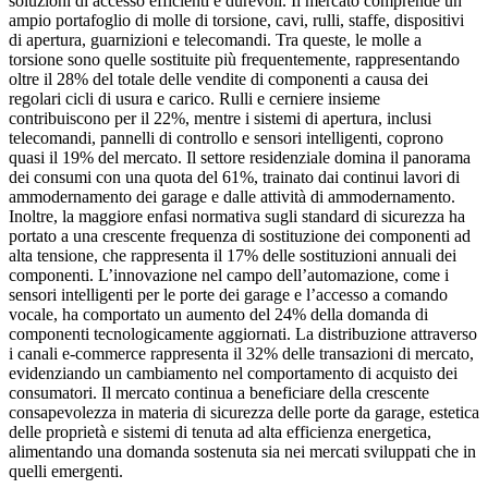
soluzioni di accesso efficienti e durevoli. Il mercato comprende un
ampio portafoglio di molle di torsione, cavi, rulli, staffe, dispositivi
di apertura, guarnizioni e telecomandi. Tra queste, le molle a
torsione sono quelle sostituite più frequentemente, rappresentando
oltre il 28% del totale delle vendite di componenti a causa dei
regolari cicli di usura e carico. Rulli e cerniere insieme
contribuiscono per il 22%, mentre i sistemi di apertura, inclusi
telecomandi, pannelli di controllo e sensori intelligenti, coprono
quasi il 19% del mercato. Il settore residenziale domina il panorama
dei consumi con una quota del 61%, trainato dai continui lavori di
ammodernamento dei garage e dalle attività di ammodernamento.
Inoltre, la maggiore enfasi normativa sugli standard di sicurezza ha
portato a una crescente frequenza di sostituzione dei componenti ad
alta tensione, che rappresenta il 17% delle sostituzioni annuali dei
componenti. L’innovazione nel campo dell’automazione, come i
sensori intelligenti per le porte dei garage e l’accesso a comando
vocale, ha comportato un aumento del 24% della domanda di
componenti tecnologicamente aggiornati. La distribuzione attraverso
i canali e-commerce rappresenta il 32% delle transazioni di mercato,
evidenziando un cambiamento nel comportamento di acquisto dei
consumatori. Il mercato continua a beneficiare della crescente
consapevolezza in materia di sicurezza delle porte da garage, estetica
delle proprietà e sistemi di tenuta ad alta efficienza energetica,
alimentando una domanda sostenuta sia nei mercati sviluppati che in
quelli emergenti.