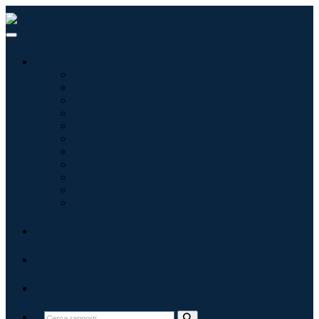
Settori
Tecnologie dell'informazione
Assistenza sanitaria
Macchinari e attrezzature
Automotive e trasporti
Cibo e bevande
Energia e potenza
Aerospaziale e difesa
Agricoltura
Prodotti chimici e materiali
Architettura
Beni di consumo
Blog
Chi siamo
Contatti