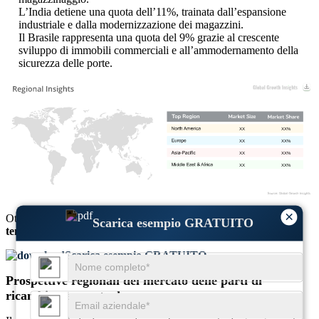
L’India detiene una quota dell’11%, trainata dall’espansione
industriale e dalla modernizzazione dei magazzini.
Il Brasile rappresenta una quota del 9% grazie al crescente
sviluppo di immobili commerciali e all’ammodernamento della
sicurezza delle porte.
XX
XX%
XX
XX%
XX
XX%
XX
XX%
×
Ottieni approfondimenti completi su
dimensioni del mercato
e
Scarica esempio GRATUITO
tendenze di crescita
Scarica esempio GRATUITO
Prospettive regionali del mercato delle parti di
ricambio per porte da garage