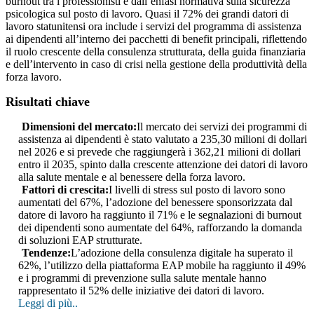
burnout tra i professionisti e dall’enfasi normativa sulla sicurezza
psicologica sul posto di lavoro. Quasi il 72% dei grandi datori di
lavoro statunitensi ora include i servizi del programma di assistenza
ai dipendenti all’interno dei pacchetti di benefit principali, riflettendo
il ruolo crescente della consulenza strutturata, della guida finanziaria
e dell’intervento in caso di crisi nella gestione della produttività della
forza lavoro.
Risultati chiave
Dimensioni del mercato:
Il mercato dei servizi dei programmi di
assistenza ai dipendenti è stato valutato a 235,30 milioni di dollari
nel 2026 e si prevede che raggiungerà i 362,21 milioni di dollari
entro il 2035, spinto dalla crescente attenzione dei datori di lavoro
alla salute mentale e al benessere della forza lavoro.
Fattori di crescita:
I livelli di stress sul posto di lavoro sono
aumentati del 67%, l’adozione del benessere sponsorizzata dal
datore di lavoro ha raggiunto il 71% e le segnalazioni di burnout
dei dipendenti sono aumentate del 64%, rafforzando la domanda
di soluzioni EAP strutturate.
Tendenze:
L’adozione della consulenza digitale ha superato il
62%, l’utilizzo della piattaforma EAP mobile ha raggiunto il 49%
e i programmi di prevenzione sulla salute mentale hanno
rappresentato il 52% delle iniziative dei datori di lavoro.
Leggi di più..