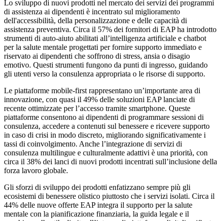
Lo sviluppo di nuovi prodotti nel mercato dei servizi dei programmi
di assistenza ai dipendenti è incentrato sul miglioramento
dell'accessibilità, della personalizzazione e delle capacità di
assistenza preventiva. Circa il 57% dei fornitori di EAP ha introdotto
strumenti di auto-aiuto abilitati all’intelligenza artificiale e chatbot
per la salute mentale progettati per fornire supporto immediato e
riservato ai dipendenti che soffrono di stress, ansia o disagio
emotivo. Questi strumenti fungono da punti di ingresso, guidando
gli utenti verso la consulenza appropriata o le risorse di supporto.
Le piattaforme mobile-first rappresentano un’importante area di
innovazione, con quasi il 49% delle soluzioni EAP lanciate di
recente ottimizzate per l’accesso tramite smartphone. Queste
piattaforme consentono ai dipendenti di programmare sessioni di
consulenza, accedere a contenuti sul benessere e ricevere supporto
in caso di crisi in modo discreto, migliorando significativamente i
tassi di coinvolgimento. Anche l’integrazione di servizi di
consulenza multilingue e culturalmente adattivi è una priorità, con
circa il 38% dei lanci di nuovi prodotti incentrati sull’inclusione della
forza lavoro globale.
Gli sforzi di sviluppo dei prodotti enfatizzano sempre più gli
ecosistemi di benessere olistico piuttosto che i servizi isolati. Circa il
44% delle nuove offerte EAP integra il supporto per la salute
mentale con la pianificazione finanziaria, la guida legale e il