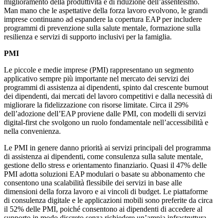
miglioramento della produttività e di riduzione dell’assenteismo.
Man mano che le aspettative della forza lavoro evolvono, le grandi
imprese continuano ad espandere la copertura EAP per includere
programmi di prevenzione sulla salute mentale, formazione sulla
resilienza e servizi di supporto inclusivi per la famiglia.
PMI
Le piccole e medie imprese (PMI) rappresentano un segmento
applicativo sempre più importante nel mercato dei servizi dei
programmi di assistenza ai dipendenti, spinto dal crescente burnout
dei dipendenti, dai mercati del lavoro competitivi e dalla necessità di
migliorare la fidelizzazione con risorse limitate. Circa il 29%
dell’adozione dell’EAP proviene dalle PMI, con modelli di servizi
digital-first che svolgono un ruolo fondamentale nell’accessibilità e
nella convenienza.
Le PMI in genere danno priorità ai servizi principali del programma
di assistenza ai dipendenti, come consulenza sulla salute mentale,
gestione dello stress e orientamento finanziario. Quasi il 47% delle
PMI adotta soluzioni EAP modulari o basate su abbonamento che
consentono una scalabilità flessibile dei servizi in base alle
dimensioni della forza lavoro e ai vincoli di budget. Le piattaforme
di consulenza digitale e le applicazioni mobili sono preferite da circa
il 52% delle PMI, poiché consentono ai dipendenti di accedere al
supporto in modo discreto senza richiedere un’ampia infrastruttura