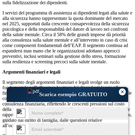
sulla fidelizzazione dei dipendenti.
I servizi del programma di assistenza ai dipendenti legati alla salute e
alla sicurezza hanno rappresentato la quota dominante del mercato
nel 2025, supportati dalla crescente consapevolezza della sicurezza
psicologica e della responsabilità del datore di lavoro nei confronti
della salute mentale. Circa il 58% delle grandi imprese dà priorità
alla consulenza sulla salute mentale e all’intervento in caso di crisi
come componenti fondamentali dell’EAP. Il segmento continua ad
espandersi man mano che le organizzazioni adottano approcci
preventivi, inclusi seminari sulla gestione dello stress, formazione
sulla resilienza e screening precoci sulla salute mentale.
Argomenti finanziari e legali
Il segmento degli argomenti finanziari e legali svolge un ruolo
fondamentale nell'affrontare lo stress dei dipendenti legato alle
×
finanze personali, alla gestione del debito, ai problemi abitativi e alle
Scarica esempio GRATUITO
controversie legali. Circa il 32% degli utenti EAP cerca servizi di
consulenza finanziaria, riflettendo le crescenti pressioni sul costo
della vita e l’incertezza economica. Il supporto di consulenza legale
rappresenta quasi il 34% dell’utilizzo all’interno di questo segmento,
guidato dal diritto di famiglia, dalle questioni relative
all’occupazione e dalle questioni relative alla locazione.