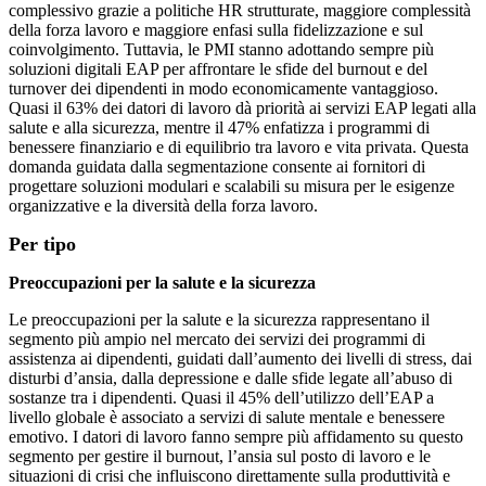
complessivo grazie a politiche HR strutturate, maggiore complessità
della forza lavoro e maggiore enfasi sulla fidelizzazione e sul
coinvolgimento. Tuttavia, le PMI stanno adottando sempre più
soluzioni digitali EAP per affrontare le sfide del burnout e del
turnover dei dipendenti in modo economicamente vantaggioso.
Quasi il 63% dei datori di lavoro dà priorità ai servizi EAP legati alla
salute e alla sicurezza, mentre il 47% enfatizza i programmi di
benessere finanziario e di equilibrio tra lavoro e vita privata. Questa
domanda guidata dalla segmentazione consente ai fornitori di
progettare soluzioni modulari e scalabili su misura per le esigenze
organizzative e la diversità della forza lavoro.
Per tipo
Preoccupazioni per la salute e la sicurezza
Le preoccupazioni per la salute e la sicurezza rappresentano il
segmento più ampio nel mercato dei servizi dei programmi di
assistenza ai dipendenti, guidati dall’aumento dei livelli di stress, dai
disturbi d’ansia, dalla depressione e dalle sfide legate all’abuso di
sostanze tra i dipendenti. Quasi il 45% dell’utilizzo dell’EAP a
livello globale è associato a servizi di salute mentale e benessere
emotivo. I datori di lavoro fanno sempre più affidamento su questo
segmento per gestire il burnout, l’ansia sul posto di lavoro e le
situazioni di crisi che influiscono direttamente sulla produttività e