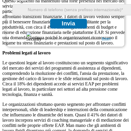
Questo segmento ha mantenuto una forte presenza nel mercato dei
servizi dei programmi di assistenza ai dipendenti nel 2025, in
particolare tra i professionisti a metà carriera e i dipendenti che
affrontano transizioni finanziarie. I datori di lavoro vedono sempre
più il benessere finanziario come un fattore abilitante per la
Invia
produttività, con circa il 49% che integra strumenti di budget e
risorse di educazione finanziaria nelle piattaforme EAP. Si prevede
una domanda continua poiché le organizzazioni riconoscono il
Garantiamo la completa riservatezza dei tuoi dati personali.
Privacy
legame tra stress finanziario e prestazioni sul posto di lavoro.
Problemi legati al lavoro
Le questioni legate al lavoro costituiscono un segmento significativo
del mercato dei servizi dei programmi di assistenza ai dipendenti,
comprendendo la risoluzione dei conflitti, l'ansia da prestazione, la
gestione del carico di lavoro e le sfide relazionali sul posto di lavoro.
Circa il 18% dei dipendenti accede ai servizi EAP per problemi
legati al lavoro, in particolare nei settori ad alta pressione come
tecnologia, finanza e sanità.
Le organizzazioni sfruttano questo segmento per affrontare conflitti
interpersonali, sfide di leadership e interruzioni della comunicazione
che influenzano le dinamiche del team. Quasi il 41% dei datori di
lavoro incorpora servizi di coaching manageriale e di mediazione dei
conflitti nelle proprie offerte EAP. Man mano che gli ambienti di
lavoro ibridi diventano più comuni, la domanda di servizi di