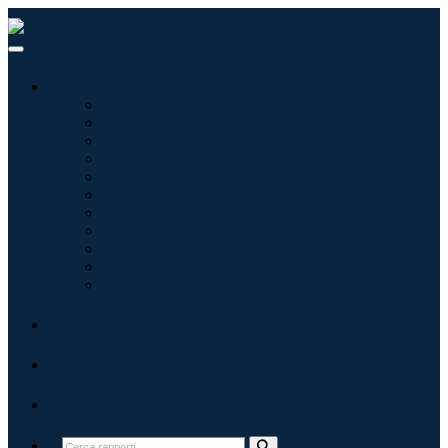
Settori
Tecnologie dell'informazione
Assistenza sanitaria
Macchinari e attrezzature
Automotive e trasporti
Cibo e bevande
Energia e potenza
Aerospaziale e difesa
Agricoltura
Prodotti chimici e materiali
Architettura
Beni di consumo
Blog
Chi siamo
Contatti