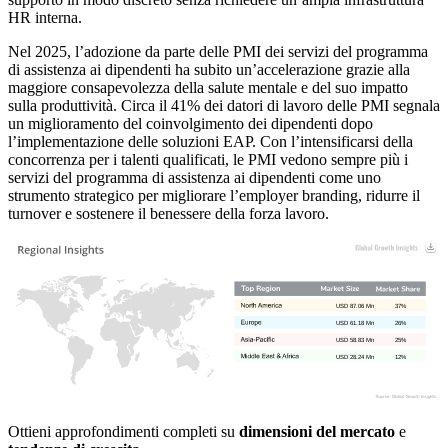
HR interna.
Nel 2025, l’adozione da parte delle PMI dei servizi del programma
di assistenza ai dipendenti ha subito un’accelerazione grazie alla
maggiore consapevolezza della salute mentale e del suo impatto
sulla produttività. Circa il 41% dei datori di lavoro delle PMI segnala
un miglioramento del coinvolgimento dei dipendenti dopo
l’implementazione delle soluzioni EAP. Con l’intensificarsi della
concorrenza per i talenti qualificati, le PMI vedono sempre più i
servizi del programma di assistenza ai dipendenti come uno
strumento strategico per migliorare l’employer branding, ridurre il
turnover e sostenere il benessere della forza lavoro.
USD 87.06 Mn
37%
USD 61.18 Mn
26%
USD 58.83 Mn
25%
USD 28.24 Mn
12%
Ottieni approfondimenti completi su
dimensioni del mercato
e