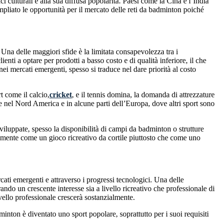
 culturali e alla sua diffusa popolarità. Paesi come la Cina e l’India
liato le opportunità per il mercato delle reti da badminton poiché
. Una delle maggiori sfide è la limitata consapevolezza tra i
nti a optare per prodotti a basso costo e di qualità inferiore, il che
ei mercati emergenti, spesso si traduce nel dare priorità al costo
t come il calcio,
cricket
, e il tennis domina, la domanda di attrezzature
re nel Nord America e in alcune parti dell’Europa, dove altri sport sono
sviluppate, spesso la disponibilità di campi da badminton o strutture
palmente come un gioco ricreativo da cortile piuttosto che come uno
cati emergenti e attraverso i progressi tecnologici. Una delle
ndo un crescente interesse sia a livello ricreativo che professionale di
vello professionale crescerà sostanzialmente.
dminton è diventato uno sport popolare, soprattutto per i suoi requisiti