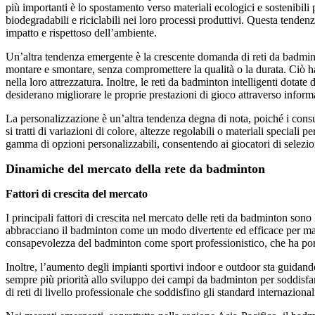
più importanti è lo spostamento verso materiali ecologici e sostenibil
biodegradabili e riciclabili nei loro processi produttivi. Questa tenden
impatto e rispettoso dell’ambiente.
Un’altra tendenza emergente è la crescente domanda di reti da badminton
montare e smontare, senza compromettere la qualità o la durata. Ciò ha 
nella loro attrezzatura. Inoltre, le reti da badminton intelligenti dotat
desiderano migliorare le proprie prestazioni di gioco attraverso informa
La personalizzazione è un’altra tendenza degna di nota, poiché i cons
si tratti di variazioni di colore, altezze regolabili o materiali specia
gamma di opzioni personalizzabili, consentendo ai giocatori di selezion
Dinamiche del mercato della rete da badminton
Fattori di crescita del mercato
I principali fattori di crescita nel mercato delle reti da badminton sono
abbracciano il badminton come un modo divertente ed efficace per mant
consapevolezza del badminton come sport professionistico, che ha portat
Inoltre, l’aumento degli impianti sportivi indoor e outdoor sta guidand
sempre più priorità allo sviluppo dei campi da badminton per soddisfare
di reti di livello professionale che soddisfino gli standard internaziona