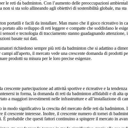
i per le reti da badminton. Con l’aumento delle preoccupazioni ambiental
za non si sta solo allineando agli obiettivi di sostenibilità globale, ma s
 portatili e facili da installare. Man mano che il gioco ricreativo in cas
portato allo sviluppo di reti leggere e compatte che soddisfano le esige
e di sensori e tecnologia di tracciamento stanno guadagnando attenzione, in
zioni basate sui dati.
umatori richiedono sempre più reti da badminton che si adattino a dimen
li per campi all'aperto, il mercato vede una crescente domanda di prodotti
are prodotti su misura per le loro precise esigenze.
 la crescente partecipazione ad attività sportive e ricreative e la tendenz
enersi in forma, la domanda di reti da badminton affidabili e di alta q
o a maggiori investimenti nelle infrastrutture e all’installazione di ca
o in modo significativo la crescita del mercato delle reti da badminton. 
 il crescente interesse. Inoltre, il crescente numero di tornei di badmint
li. È probabile che questi fattori continuino a spingere il mercato in avan