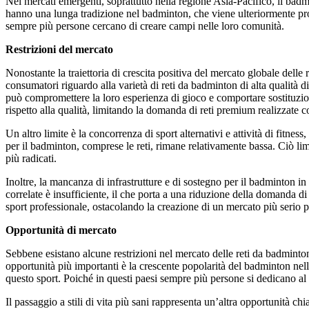
Nei mercati emergenti, soprattutto nella regione Asia-Pacifico, il badm
hanno una lunga tradizione nel badminton, che viene ulteriormente pro
sempre più persone cercano di creare campi nelle loro comunità.
Restrizioni del mercato
Nonostante la traiettoria di crescita positiva del mercato globale delle 
consumatori riguardo alla varietà di reti da badminton di alta qualità d
può compromettere la loro esperienza di gioco e comportare sostituzioni 
rispetto alla qualità, limitando la domanda di reti premium realizzate c
Un altro limite è la concorrenza di sport alternativi e attività di fitne
per il badminton, comprese le reti, rimane relativamente bassa. Ciò lim
più radicati.
Inoltre, la mancanza di infrastrutture e di sostegno per il badminton in
correlate è insufficiente, il che porta a una riduzione della domanda d
sport professionale, ostacolando la creazione di un mercato più serio pe
Opportunità di mercato
Sebbene esistano alcune restrizioni nel mercato delle reti da badminton,
opportunità più importanti è la crescente popolarità del badminton nell
questo sport. Poiché in questi paesi sempre più persone si dedicano al 
Il passaggio a stili di vita più sani rappresenta un’altra opportunità ch