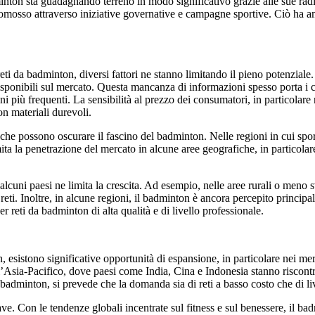
inton sta guadagnando terreno in modo significativo grazie alle sue radici
mosso attraverso iniziative governative e campagne sportive. Ciò ha amp
reti da badminton, diversi fattori ne stanno limitando il pieno potenziale
isponibili sul mercato. Questa mancanza di informazioni spesso porta i clie
più frequenti. La sensibilità al prezzo dei consumatori, in particolare n
on materiali durevoli.
ss, che possono oscurare il fascino del badminton. Nelle regioni in cui spor
ita la penetrazione del mercato in alcune aree geografiche, in particola
 alcuni paesi ne limita la crescita. Ad esempio, nelle aree rurali o meno 
i reti. Inoltre, in alcune regioni, il badminton è ancora percepito princi
r reti da badminton di alta qualità e di livello professionale.
 esistono significative opportunità di espansione, in particolare nei mer
’Asia-Pacifico, dove paesi come India, Cina e Indonesia stanno riscontra
badminton, si prevede che la domanda sia di reti a basso costo che di li
iave. Con le tendenze globali incentrate sul fitness e sul benessere, il ba