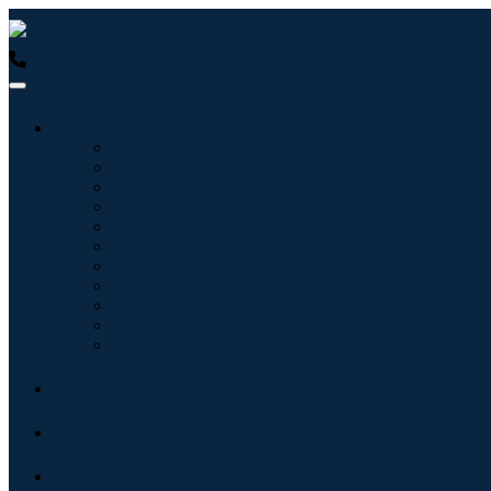
USA : +1 (855) 467-7775 (Numero verde)
UK : +44 8085 02239
Settori
Tecnologie dell'informazione
Assistenza sanitaria
Macchinari e attrezzature
Automotive e trasporti
Cibo e bevande
Energia e potenza
Aerospaziale e difesa
Agricoltura
Prodotti chimici e materiali
Architettura
Beni di consumo
Blog
Chi siamo
Contatti