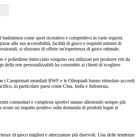
del badminton come sport ricreativo e competitivo in varie regioni.
ie alla sua accessibilità, facilità di gioco e requisiti minimi di
ssionali, si sforzano di offrire un'esperienza di gioco ottimale.
 e polietilene intrecciato vengono ora utilizzati per produrre reti da
n della rete personalizzabili ha consentito ai clienti di scegliere
 come i Campionati mondiali BWF e le Olimpiadi hanno stimolato accordi
cifico, in particolare paesi come Cina, India e Indonesia,
 centri comunitari e complessi sportivi stanno allestendo sempre più
 ha avuto un impatto positivo sulla domanda di prodotti legati al
ienze di gioco migliori e attrezzature più durevoli. Una delle tendenze