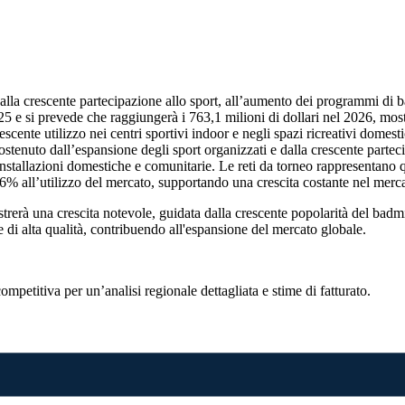
e alla crescente partecipazione allo sport, all’aumento dei programmi di b
2025 e si prevede che raggiungerà i 763,1 milioni di dollari nel 2026, mos
scente utilizzo nei centri sportivi indoor e negli spazi ricreativi domest
ostenuto dall’espansione degli sport organizzati e dalla crescente parte
installazioni domestiche e comunitarie. Le reti da torneo rappresentano
26% all’utilizzo del mercato, supportando una crescita costante nel merc
istrerà una crescita notevole, guidata dalla crescente popolarità del badm
 e di alta qualità, contribuendo all'espansione del mercato globale.
competitiva
per un’analisi regionale dettagliata e stime di fatturato.