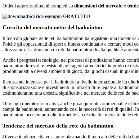
Ottieni approfondimenti completi su
dimensioni del mercato
e
tende
Scarica esempio GRATUITO
Crescita del mercato netto del badminton
Il mercato globale delle reti da badminton ha registrato una traiettoria
Poiché gli appassionati di sport e fitness continuano a cercare modi coi
attrezzatura. La domanda di reti da badminton di alta qualità è aumentat
Anche i progressi tecnologici nei processi di produzione hanno contribui
badminton durevoli e resistenti agli agenti atmosferici in grado di resist
prodotti adatti a diversi ambienti di gioco, dai giochi casuali in giardin
Il crescente interesse per il badminton a livello internazionale ha u
di sponsorizzazione e investimenti in infrastrutture legate al badminto
testimonieranno una crescita significativa nel mercato delle reti da ba
Oltre agli operatori ricreativi, anche gli acquirenti commerciali e isti
campi da badminton, aumentando così la necessità di reti di qualità. Inol
badminton, accelerando ulteriormente la crescita del mercato delle ret
Tendenze del mercato della rete da badminton
Diverse tendenze chiave stanno plasmando il mercato delle reti da badm