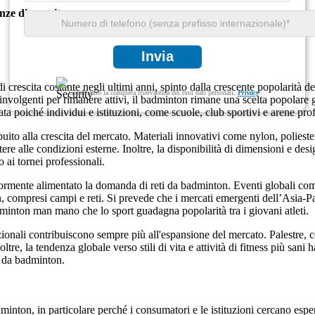
nze di crescita
Invia
 di crescita costante negli ultimi anni, spinto dalla crescente popolarità 
Garantiamo la completa riservatezza dei tuoi dati personali.
Privacy
nvolgenti per rimanere attivi, il badminton rimane una scelta popolare graz
a poiché individui e istituzioni, come scuole, club sportivi e arene profe
to alla crescita del mercato. Materiali innovativi come nylon, poliestere
ere alle condizioni esterne. Inoltre, la disponibilità di dimensioni e desig
o ai tornei professionali.
lteriormente alimentato la domanda di reti da badminton. Eventi globali
n, compresi campi e reti. Si prevede che i mercati emergenti dell’Asia-Pa
dminton man mano che lo sport guadagna popolarità tra i giovani atleti.
tuzionali contribuiscono sempre più all'espansione del mercato. Palestre,
tre, la tendenza globale verso stili di vita e attività di fitness più sani
i da badminton.
inton, in particolare perché i consumatori e le istituzioni cercano esper