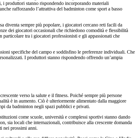
i, i produttori stanno rispondendo incorporando materiali
ta anche rafforzando l’attrattiva del badminton come sport a basso
a diventa sempre più popolare, i giocatori cercano reti facili da
nze dei giocatori occasionali che richiedono comodità e flessibilità
 particolare tra i giocatori professionisti e gli appassionati che
sioni specifiche del campo e soddisfino le preferenze individuali. Che
 personalizzati. I produttori stanno rispondendo offrendo un’ampia
a crescente verso la salute e il fitness. Poiché sempre più persone
ualità è in aumento. Ciò è ulteriormente alimentato dalla maggiore
mpi da badminton negli spazi pubblici e privati.
Istituzioni come scuole, università e complessi sportivi stanno dando
on, sia locali che internazionali, contribuisce alla crescente domanda
ti nei prossimi anni.