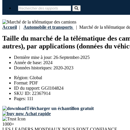
Accueil
|
Automobile et transports
|
Marché de la télématique d
Taille du marché de la télématique des camio
autres), par applications (données du véhi
Dernière mise à jour:
26-September-2025
Année de base:
2024
Données historiques:
2020-2023
Région:
Global
Format:
PDF
ID du rapport:
GGI104824
SKU ID:
22367914
Pages:
111
Télécharger un échantillon gratuit
Achat rapide
1000+
LES LEADERS MONDIAUX NOUS FONT CONFIANCE