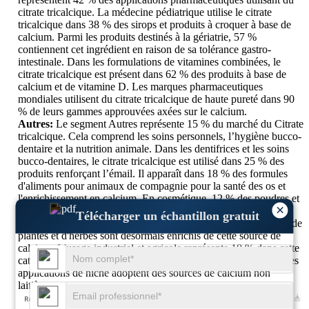
citrate tricalcique. La médecine pédiatrique utilise le citrate
tricalcique dans 38 % des sirops et produits à croquer à base de
calcium. Parmi les produits destinés à la gériatrie, 57 %
contiennent cet ingrédient en raison de sa tolérance gastro-
intestinale. Dans les formulations de vitamines combinées, le
citrate tricalcique est présent dans 62 % des produits à base de
calcium et de vitamine D. Les marques pharmaceutiques
mondiales utilisent du citrate tricalcique de haute pureté dans 90
% de leurs gammes approuvées axées sur le calcium.
Autres:
Le segment Autres représente 15 % du marché du Citrate
tricalcique. Cela comprend les soins personnels, l’hygiène bucco-
dentaire et la nutrition animale. Dans les dentifrices et les soins
bucco-dentaires, le citrate tricalcique est utilisé dans 25 % des
produits renforçant l’émail. Il apparaît dans 18 % des formules
d'aliments pour animaux de compagnie pour la santé des os et
l'enrichissement en calcium. En cosmétique, 12 % des poudres et
×
produits de soin à base de minéraux contiennent du citrate
Télécharger un échantillon gratuit
tricalcique. Parmi les produits de bien-être, 22 % des mélanges de
plantes et d'herbes sont désormais enrichis de cette source de
calcium. L'usage industriel et agricole représente 10 % dans cette
catégorie. Le segment Autres est en croissance puisque 35 % des
applications de niche adoptent des sources de calcium non
laitières.