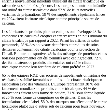
enrichis nouvellement introduits utilisaient du citrate tricalcique en
raison de sa solubilité supérieure. Les marques de nutrition infantile
ont utilisé du citrate tricalcique dans 52 % de leurs nouvelles
variantes de préparations. 59 % des suppléments végétaliens lancés
en 2024 citent le citrate tricalcique comme principale source de
calcium.
Les fabricants de produits pharmaceutiques ont développé 48 % de
comprimés de calcium à croquer et effervescents en plus utilisant du
citrate tricalcique par rapport à 2022. Parmi les articles de soins
personnels, 28 % des nouveaux dentifrices et produits de soins
dentaires contenaient du citrate tricalcique pour la protection de
l'émail. En nutrition sportive, 46 % des mélanges de protéines et des
boissons performantes ont été formulés avec cet ingrédient. 72 %
des formulateurs de produits alimentaires ont cité le citrate
tricalcique comme leur fortifiant de calcium préféré en 2023.
65 % des équipes R&D des sociétés de suppléments ont signalé des
résultats de stabilité favorables en utilisant le citrate tricalcique en
association avec des vitamines. L’Europe représentait 38 % des
lancements mondiaux de produits citrate tricalcique. 44 % des
innovations étaient sous forme de poudre, 31 % sous forme liquide
et 25 % sous forme de comprimés ou de gélules. Dans les
formulations clean label, 58 % des marques ont sélectionné le citrate
tricalcique plutôt que d’autres sels de calcium pour leurs nouveaux