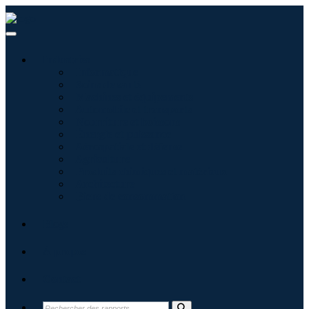
Industries
Informatique
Soins de santé
Machines et équipements
Automobile et transports
Nourriture et boissons
Énergie et puissance
Aérospatiale et défense
Agriculture
Produits chimiques et matériaux
Architecture
Biens de consommation
Blogs
À propos
Contact