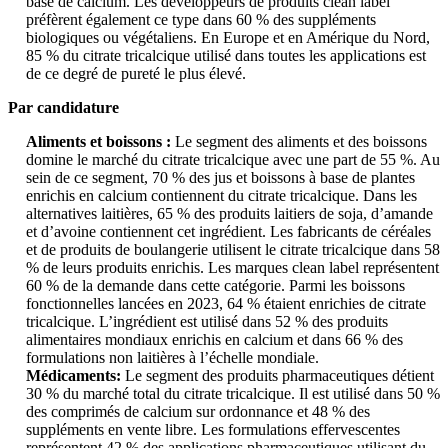
base de calcium. Les développeurs de produits clean label
préfèrent également ce type dans 60 % des suppléments
biologiques ou végétaliens. En Europe et en Amérique du Nord,
85 % du citrate tricalcique utilisé dans toutes les applications est
de ce degré de pureté le plus élevé.
Par candidature
Aliments et boissons :
Le segment des aliments et des boissons
domine le marché du citrate tricalcique avec une part de 55 %. Au
sein de ce segment, 70 % des jus et boissons à base de plantes
enrichis en calcium contiennent du citrate tricalcique. Dans les
alternatives laitières, 65 % des produits laitiers de soja, d’amande
et d’avoine contiennent cet ingrédient. Les fabricants de céréales
et de produits de boulangerie utilisent le citrate tricalcique dans 58
% de leurs produits enrichis. Les marques clean label représentent
60 % de la demande dans cette catégorie. Parmi les boissons
fonctionnelles lancées en 2023, 64 % étaient enrichies de citrate
tricalcique. L’ingrédient est utilisé dans 52 % des produits
alimentaires mondiaux enrichis en calcium et dans 66 % des
formulations non laitières à l’échelle mondiale.
Médicaments:
Le segment des produits pharmaceutiques détient
30 % du marché total du citrate tricalcique. Il est utilisé dans 50 %
des comprimés de calcium sur ordonnance et 48 % des
suppléments en vente libre. Les formulations effervescentes
représentent 42 % des applications pharmaceutiques utilisant du