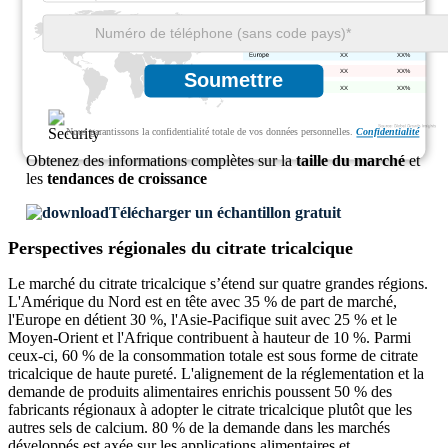
XX
XX%
XX
XX%
XX
XX%
Soumettre
XX
XX%
Nous garantissons la confidentialité totale de vos données personnelles.
Confidentialité
Obtenez des informations complètes sur la
taille du marché
et
les
tendances de croissance
Télécharger un échantillon gratuit
Perspectives régionales du citrate tricalcique
Le marché du citrate tricalcique s’étend sur quatre grandes régions.
L'Amérique du Nord est en tête avec 35 % de part de marché,
l'Europe en détient 30 %, l'Asie-Pacifique suit avec 25 % et le
Moyen-Orient et l'Afrique contribuent à hauteur de 10 %. Parmi
ceux-ci, 60 % de la consommation totale est sous forme de citrate
tricalcique de haute pureté. L'alignement de la réglementation et la
demande de produits alimentaires enrichis poussent 50 % des
fabricants régionaux à adopter le citrate tricalcique plutôt que les
autres sels de calcium. 80 % de la demande dans les marchés
développés est axée sur les applications alimentaires et