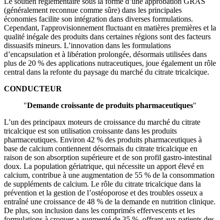
Le soutien réglementaire sous la forme d’une approbation GRAS
(généralement reconnue comme sûre) dans les principales
économies facilite son intégration dans diverses formulations.
Cependant, l'approvisionnement fluctuant en matières premières et la
qualité inégale des produits dans certaines régions sont des facteurs
dissuasifs mineurs. L’innovation dans les formulations
d’encapsulation et à libération prolongée, désormais utilisées dans
plus de 20 % des applications nutraceutiques, joue également un rôle
central dans la refonte du paysage du marché du citrate tricalcique.
CONDUCTEUR
"
Demande croissante de produits pharmaceutiques
"
L’un des principaux moteurs de croissance du marché du citrate
tricalcique est son utilisation croissante dans les produits
pharmaceutiques. Environ 42 % des produits pharmaceutiques à
base de calcium contiennent désormais du citrate tricalcique en
raison de son absorption supérieure et de son profil gastro-intestinal
doux. La population gériatrique, qui nécessite un apport élevé en
calcium, contribue à une augmentation de 55 % de la consommation
de suppléments de calcium. Le rôle du citrate tricalcique dans la
prévention et la gestion de l’ostéoporose et des troubles osseux a
entraîné une croissance de 48 % de la demande en nutrition clinique.
De plus, son inclusion dans les comprimés effervescents et les
formulations à croquer a augmenté de 35 %, offrant aux patients des