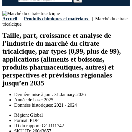
Accueil
|
Produits chimiques et matériaux
|
Marché du citrate
tricalcique
Taille, part, croissance et analyse de
l’industrie du marché du citrate
tricalcique, par types (0,99, plus de 99),
applications (aliments et boissons,
produits pharmaceutiques, autres) et
perspectives et prévisions régionales
jusqu’en 2035
Dernière mise à jour:
31-January-2026
Année de base:
2025
Données historiques:
2021 - 2024
Région:
Global
Format:
PDF
ID du rapport:
GGI111742
SKU ID:
26043657