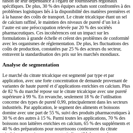
raison de leur dépendance à l'égard de fournisseurs régionaux
spécifiques. De plus, 30 % des équipes achats sont confrontées à des
problèmes logistiques liés à la disponibilité des matières premières et
à la hausse des coûts de transport. Le citrate tricalcique étant un sel
de calcium raffiné, le maintien des niveaux de pureté d’un lot à
l’autre est une préoccupation relevée par 20 % des sociétés
pharmaceutiques. Ces incohérences ont un impact sur les
formulations à grande échelle et créent des problèmes de conformité
avec les organismes de réglementation. De plus, les fluctuations des
coûts de production, constatées par 25 % des acteurs du secteur,
entravent la standardisation des prix sur les marchés mondiaux.
Analyse de segmentation
Le marché du citrate tricalcique est segmenté par type et par
application, avec une forte concentration de demande provenant de
variantes de haute pureté et d’applications enrichies en calcium. Plus
de 82 % du marché repose sur le citrate tricalcique avec une pureté
supérieure à 99 %. En revanche, seulement 18 % de l’utilisation
concerne des types de pureté 0,99, principalement dans les secteurs
industriels. Par application, le segment des aliments et boissons
domine avec une part de 55 %, suivi des produits pharmaceutiques à
30 % et des autres à 15 %. Parmi toutes les applications, 70 % des
boissons non laitières enrichies en calcium, 65 % des suppléments et
40 % des préparations pour nourrissons contiennent du citrate