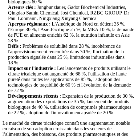
biologiques 60 %
Acteurs clés :
Jungbunzlauer, Gadot Biochemical Industries,
Qingdao Samin Chemical, Jost Chemical, RZBC GROUP, Dr
Paul Lohmann, Ningxiang Xinyang Chemical
Aperçus régionaux :
L'Amérique du Nord en détient 35 %,
l'Europe 30 %, l'Asie-Pacifique 25 %, la MEA 10 %, la demande
de l'UE en aliments enrichis 62 %, la nutrition infantile en Asie
58 %
Défis :
Problèmes de solubilité dans 28 %, incohérence de
l'approvisionnement rencontrée dans 30 %, fluctuation de la
production signalée dans 25 %, limitations industrielles dans
18 %
Impact sur l'industrie :
Les lancements de produits utilisant le
citrate tricalcique ont augmenté de 68 %, l'utilisation de haute
pureté dans toutes les applications de 85 %, l'adoption des
technologies de traçabilité de 60 % et l'évolution de la demande
de 72 %
Développements récents :
Expansion de la production de 30 %,
augmentation des exportations de 35 %, lancement de produits
biologiques de 40 %, utilisation de comprimés pharmaceutiques
de 22 %, adoption de l'innovation encapsulée de 20 %
Le marché du citrate tricalcique connaît une augmentation notable
en raison de son adoption croissante dans les secteurs de
l’alimentation, des boissons, des produits pharmaceutiques et des