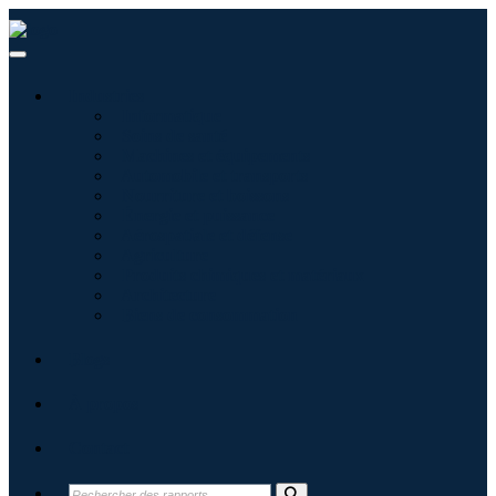
Industries
Informatique
Soins de santé
Machines et équipements
Automobile et transports
Nourriture et boissons
Énergie et puissance
Aérospatiale et défense
Agriculture
Produits chimiques et matériaux
Architecture
Biens de consommation
Blogs
À propos
Contact