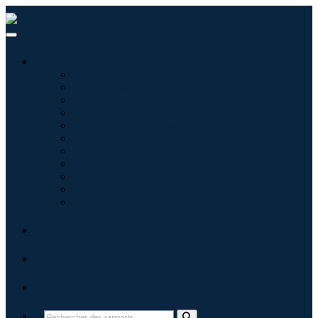
Industries
Informatique
Soins de santé
Machines et équipements
Automobile et transports
Nourriture et boissons
Énergie et puissance
Aérospatiale et défense
Agriculture
Produits chimiques et matériaux
Architecture
Biens de consommation
Blogs
À propos
Contact