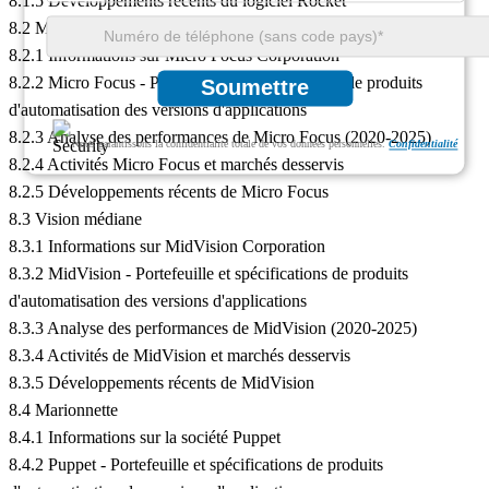
8.1.5 Développements récents du logiciel Rocket
8.2 Micro mise au point
8.2.1 Informations sur Micro Focus Corporation
8.2.2 Micro Focus - Portefeuille et spécifications de produits
Soumettre
d'automatisation des versions d'applications
8.2.3 Analyse des performances de Micro Focus (2020-2025)
Nous garantissons la confidentialité totale de vos données personnelles.
Confidentialité
8.2.4 Activités Micro Focus et marchés desservis
8.2.5 Développements récents de Micro Focus
8.3 Vision médiane
8.3.1 Informations sur MidVision Corporation
8.3.2 MidVision - Portefeuille et spécifications de produits
d'automatisation des versions d'applications
8.3.3 Analyse des performances de MidVision (2020-2025)
8.3.4 Activités de MidVision et marchés desservis
8.3.5 Développements récents de MidVision
8.4 Marionnette
8.4.1 Informations sur la société Puppet
8.4.2 Puppet - Portefeuille et spécifications de produits