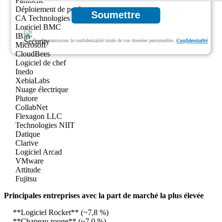
Fantoche
Déploiement de poulpe
Soumettre
CA Technologies
Logiciel BMC
IBM
Nous garantissons la confidentialité totale de vos données personnelles.
Confidentialité
Microsoft
CloudBees
Logiciel de chef
Inedo
XebiaLabs
Nuage électrique
Plutore
CollabNet
Flexagon LLC
Technologies NIIT
Datique
Clarive
Logiciel Arcad
VMware
Attitude
Fujitsu
Principales entreprises avec la part de marché la plus élevée
**Logiciel Rocket** (~7,8 %)
**Chapeau rouge** (~7,0 %)