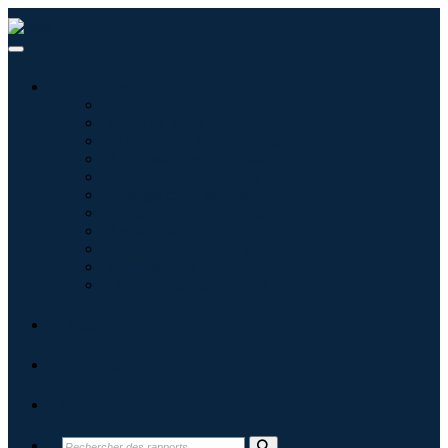
Industries
Informatique
Soins de santé
Machines et équipements
Automobile et transports
Nourriture et boissons
Énergie et puissance
Aérospatiale et défense
Agriculture
Produits chimiques et matériaux
Architecture
Biens de consommation
Blogs
À propos
Contact