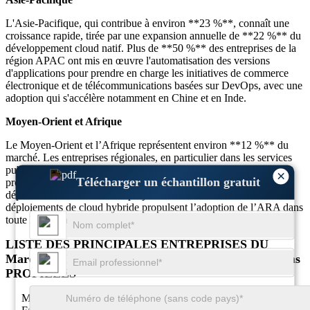
L'Asie-Pacifique, qui contribue à environ **23 %**, connaît une
croissance rapide, tirée par une expansion annuelle de **22 %** du
développement cloud natif. Plus de **50 %** des entreprises de la
région APAC ont mis en œuvre l'automatisation des versions
d'applications pour prendre en charge les initiatives de commerce
électronique et de télécommunications basées sur DevOps, avec une
adoption qui s'accélère notamment en Chine et en Inde.
Moyen-Orient et Afrique
Le Moyen-Orient et l’Afrique représentent environ **12 %** du
marché. Les entreprises régionales, en particulier dans les services
publics et les administrations, automatisent de plus en plus les
×
Télécharger un échantillon gratuit
processus de publication : **45 %** signalent une fiabilité de
déploiement améliorée. Les projets transfrontaliers et les
déploiements de cloud hybride propulsent l’adoption de l’ARA dans
toute la région.
LISTE DES PRINCIPALES ENTREPRISES DU
Marché de l’automatisation des versions d’applications
PROFILÉES
Micro mise au point