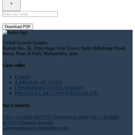
×
Download PDF
Global Growth Insights
Bureau No.- B, 2ème étage, Icon Tower, Baner-Mhalunge Road,
Baner, Pune 411045, Maharashtra, Inde.
Liens utiles
Contact
À PROPOS DE NOUS
CONDITIONS D'UTILISATION
POLITIQUE DE CONFIDENTIALITÉ
Nos Contacts
USA : +1 (855) 467-7775 (Numéro gratuit)
UK : +44 8085
022397 (Numéro gratuit)
sales@globalgrowthinsights.com