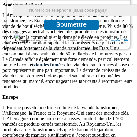
Amérique du Nord
L'Amérique du Nord est un important consommateur de viande
transformée, les États-Unis étant en tête de la consommation de
Soumettre
viande de bœuf séchée, de saucisses et de charcuterie. Plus de 80 %
des ménages américains achètent des produits carnés transformés,
motivés par la commodité et la demande élevée en protéines. Les
Nous garantissons la confidentialité totale de vos données personnelles.
Confidentialité
chaînes de restauration rapide et les fournisseurs de plats cuisinés
dépendent fortement de la viande transformée, les États-Unis
consommant à eux seuls plus de 50 milliards de hamburgers par an.
Le Canada affiche également une forte demande, particulièrement
pour le bacon et
viandes fumées
, les viandes transformées à base de
porc représentant une part importante. La demande croissante de
viandes transformées biologiques et sans nitrate a façonné les
tendances du marché, encourageant les fabricants à reformuler leurs
produits.
Europe
L’Europe possède une forte culture de la viande transformée,
l’Allemagne, la France et le Royaume-Uni étant des marchés clés.
L'Allemagne, connue pour ses saucisses, produit plus de 1 500
variétés de produits carnés transformés. Au Royaume-Uni, les
produits carnés transformés tels que le bacon et le jambon
contribuent de manière significative à l’apport quotidien en