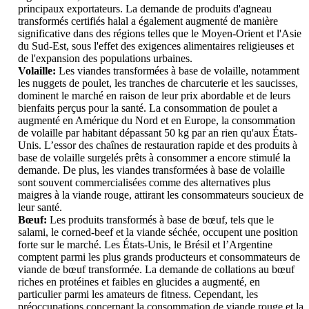
principaux exportateurs. La demande de produits d'agneau
transformés certifiés halal a également augmenté de manière
significative dans des régions telles que le Moyen-Orient et l'Asie
du Sud-Est, sous l'effet des exigences alimentaires religieuses et
de l'expansion des populations urbaines.
Volaille:
Les viandes transformées à base de volaille, notamment
les nuggets de poulet, les tranches de charcuterie et les saucisses,
dominent le marché en raison de leur prix abordable et de leurs
bienfaits perçus pour la santé. La consommation de poulet a
augmenté en Amérique du Nord et en Europe, la consommation
de volaille par habitant dépassant 50 kg par an rien qu'aux États-
Unis. L’essor des chaînes de restauration rapide et des produits à
base de volaille surgelés prêts à consommer a encore stimulé la
demande. De plus, les viandes transformées à base de volaille
sont souvent commercialisées comme des alternatives plus
maigres à la viande rouge, attirant les consommateurs soucieux de
leur santé.
Bœuf:
Les produits transformés à base de bœuf, tels que le
salami, le corned-beef et la viande séchée, occupent une position
forte sur le marché. Les États-Unis, le Brésil et l’Argentine
comptent parmi les plus grands producteurs et consommateurs de
viande de bœuf transformée. La demande de collations au bœuf
riches en protéines et faibles en glucides a augmenté, en
particulier parmi les amateurs de fitness. Cependant, les
préoccupations concernant la consommation de viande rouge et la