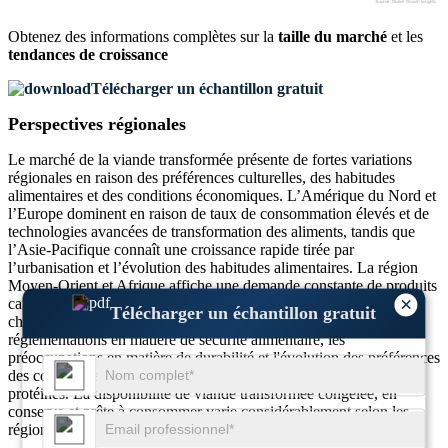
Obtenez des informations complètes sur la
taille du marché
et les
tendances de croissance
Télécharger un échantillon gratuit
Perspectives régionales
Le marché de la viande transformée présente de fortes variations
régionales en raison des préférences culturelles, des habitudes
alimentaires et des conditions économiques. L’Amérique du Nord et
l’Europe dominent en raison de taux de consommation élevés et de
technologies avancées de transformation des aliments, tandis que
l’Asie-Pacifique connaît une croissance rapide tirée par
l’urbanisation et l’évolution des habitudes alimentaires. La région
Moyen-Orient et Afrique affiche une demande constante de produits
×
carnés transformés certifiés halal. La dynamique du marché dans
Télécharger un échantillon gratuit
chaque région est façonnée par des facteurs tels que les
réglementations en matière de sécurité alimentaire, les
préoccupations en matière de durabilité et l'évolution des préférences
des consommateurs vers des aliments pratiques et riches en
protéines. La disponibilité de viande transformée congelée, en
conserve et prête à consommer varie considérablement selon les
régions.