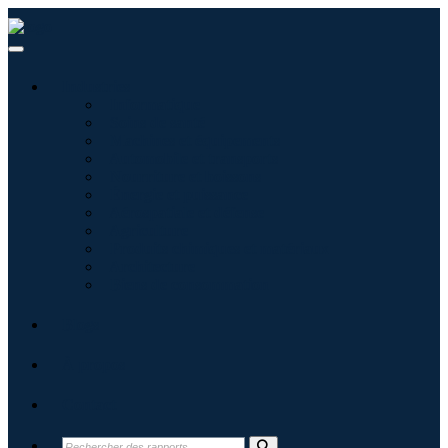
Industries
Informatique
Soins de santé
Machines et équipements
Automobile et transports
Nourriture et boissons
Énergie et puissance
Aérospatiale et défense
Agriculture
Produits chimiques et matériaux
Architecture
Biens de consommation
Blogs
À propos
Contact