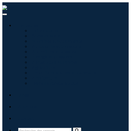
Industries
Informatique
Soins de santé
Machines et équipements
Automobile et transports
Nourriture et boissons
Énergie et puissance
Aérospatiale et défense
Agriculture
Produits chimiques et matériaux
Architecture
Biens de consommation
Blogs
À propos
Contact