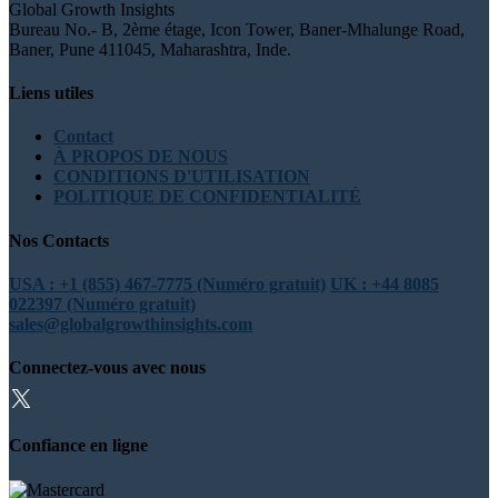
Global Growth Insights
Bureau No.- B, 2ème étage, Icon Tower, Baner-Mhalunge Road,
Baner, Pune 411045, Maharashtra, Inde.
Liens utiles
Contact
À PROPOS DE NOUS
CONDITIONS D'UTILISATION
POLITIQUE DE CONFIDENTIALITÉ
Nos Contacts
USA : +1 (855) 467-7775 (Numéro gratuit)
UK : +44 8085
022397 (Numéro gratuit)
sales@globalgrowthinsights.com
Connectez-vous avec nous
Confiance en ligne