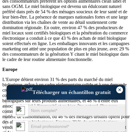
des consommateurs préfèrent les options alimentaires clean label et
sans OGM. Le miel biologique est devenu un édulcorant naturel
préféré dans près de 54 % des ménages soucieux de leur santé et de
leur bien-être. La présence de marques nationales fortes et une large
distribution via les chaînes de vente au détail soutiennent cette
domination régionale. En outre, environ 47 % des producteurs de
miel locaux sont certifiés biologiques et la pénétration du commerce
électronique a conduit à ce que 43 % des achats de miel biologique
soient effectués en ligne. Les emballages innovants et les campagnes
marketing ont attiré une population de plus en plus jeune, avec 29 %
des consommateurs de la génération Y citant le miel biologique dans
le cadre de leur routine alimentaire fonctionnelle.
Europe
L'Europe détient environ 31 % des parts du marché du miel
biologique, grâce à un cadre réglementaire solide et à une demande
×
croissante de certification biologique. Plus de 52 % des
Télécharger un échantillon gratuit
consommateurs européens recherchent activement des labels
biologiques sur leurs produits alimentaires, et 48 % d'entre eux
associent le miel à l'immunité et au bien-être naturel. Des pays
comme l'Allemagne, la France et le Royaume-Uni sont en tête en
matière de consommation, où 46 % des ménages urbains optent pour
des alternatives biologiques. Environ 39 % du miel biologique
vendu dans la région est importé, principalement d’Europe de l’Est