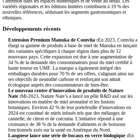
l’attention dans les espaces numériques et de vente au détail. Les
variétés régionales et les éditions limitées contribuent à 19 % des
nouvelles références, séduisant les segments gastronomiques et
ethniques.
Développements récents
Extension Premium Manuka de Comvita :
En 2023, Comvita a
élargi sa gamme de produits à base de miel de Manuka en lançant
des variantes spécifiques à chaque région dans plus de 12
nouveaux pays. Cette expansion est due à une augmentation de
34 % de la demande des consommateurs pour du miel certifié à
haute teneur en UMF. La marque a également intégré des
emballages durables pour 70 % de ses offres, s'alignant ainsi sur
ses objectifs de neutralité carbone et renforçant son attrait
écologique auprès des consommateurs de bien-être.
Le nouveau centre d’innovation de produits de Nature
Nate :
Mi-2023, Nature Nate’s a lancé un pôle R&D axé sur les
innovations en matière de miel aromatisé et les fusions
botaniques. Environ 42 % de leur portefeuille d'innovations en
2024 est constitué de miels infusés tels que des mélanges de
cannelle, de citron et de curcuma. L'initiative répond à une
croissance de 38 % de la demande d'aliments et de boissons
fonctionnels axés sur la santé en Amérique du Nord.
Langnese lance une série de bocaux en verre biologique :
En