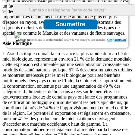
et de fournisseurs asiatiques certifiés sélectionnés. La durabilité est
un facteur clé dans le comportement des consommateurs, puisque 44
% des acheteurs considèrent l’approvisionnement éthique comme
important. Les détaillants en Europe allouent de plus en plus
d'espace en rayon, avec plus de 36 % proposant désormais des
Soumettre
segments exclusifs de miel biologique, y compris des types de
spécialités comme le Manuka et des variantes de fleurs sauvages.
Nous garantissons la confidentialité totale de vos données personnelles.
Confidentialité
Asie-Pacifique
L’Asie-Pacifique connaît la croissance la plus rapide du marché du
miel biologique, représentant environ 21 % de la demande mondiale.
Cette expansion est alimentée par une sensibilisation croissante aux
produits de santé naturels, puisque 57 % des consommateurs urbains
se montrent intéressés par le miel biologique pour ses bienfaits
nutritionnels. Des pays comme l’Inde, la Chine et le Japon stimulent
la consommation, soutenue par une augmentation de 49 % des
catégories d’aliments et de boissons axées sur le bien-être. Les
gouvernements locaux de certains pays ont lancé des programmes
de certification biologique qui soutiennent les petits apiculteurs, qui
contribuent à près de 34 % de l’approvisionnement en miel certifié
de la région. Le potentiel d’exportation est également en croissance,
puisque 41 % des producteurs de miel asiatiques envisagent
d’accéder aux marchés occidentaux haut de gamme. La
consommation intérieure est également alimentée par la hausse des
revenus disponibles, puisque 28 % des ménages à revenu