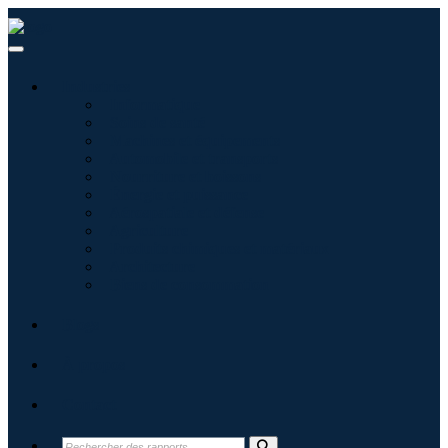
Industries
Informatique
Soins de santé
Machines et équipements
Automobile et transports
Nourriture et boissons
Énergie et puissance
Aérospatiale et défense
Agriculture
Produits chimiques et matériaux
Architecture
Biens de consommation
Blogs
À propos
Contact