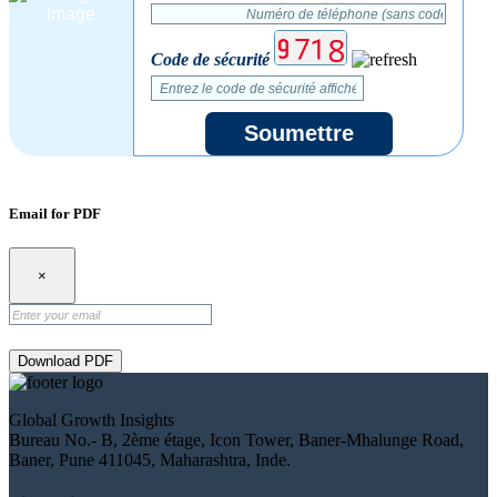
Code de sécurité
Soumettre
Email for PDF
×
Download PDF
Global Growth Insights
Bureau No.- B, 2ème étage, Icon Tower, Baner-Mhalunge Road,
Baner, Pune 411045, Maharashtra, Inde.