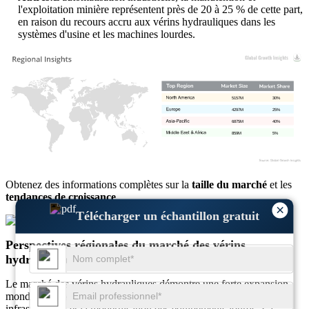
l'exploitation minière représentent près de 20 à 25 % de cette part,
en raison du recours accru aux vérins hydrauliques dans les
systèmes d'usine et les machines lourdes.
5157M
30%
4297M
25%
6875M
40%
859M
5%
Obtenez des informations complètes sur la
taille du marché
et les
tendances de croissance
×
Télécharger un échantillon gratuit
Télécharger un échantillon gratuit
Perspectives régionales du marché des vérins
hydrauliques
Le marché des vérins hydrauliques démontre une forte expansion
mondiale soutenue par l’industrialisation, le développement des
infrastructures et la modernisation des équipements lourds. La