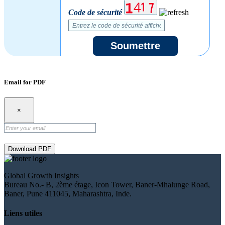
Code de sécurité
Soumettre
Email for PDF
×
Download PDF
Global Growth Insights
Bureau No.- B, 2ème étage, Icon Tower, Baner-Mhalunge Road,
Baner, Pune 411045, Maharashtra, Inde.
Liens utiles