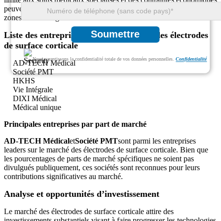
peuvent avoir un impact sur l'expansion du marché dans certaines
zones de cette région.
Soumettre
Liste des entreprises clés sur le marché des électrodes
de surface corticale
Nous garantissons la confidentialité totale de vos données personnelles.
Confidentialité
AD-TECH Médical
Société PMT
HKHS
Vie Intégrale
DIXI Médical
Médical unique
Principales entreprises par part de marché
AD-TECH Médical
et
Société PMT
sont parmi les entreprises
leaders sur le marché des électrodes de surface corticale. Bien que
les pourcentages de parts de marché spécifiques ne soient pas
divulgués publiquement, ces sociétés sont reconnues pour leurs
contributions significatives au marché.
Analyse et opportunités d’investissement
Le marché des électrodes de surface corticale attire des
investissements substantiels visant à faire progresser les technologies