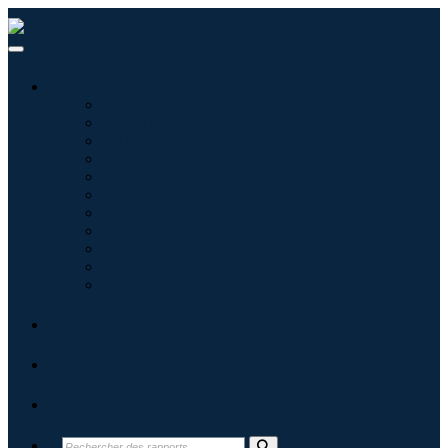
Industries
Informatique
Soins de santé
Machines et équipements
Automobile et transports
Nourriture et boissons
Énergie et puissance
Aérospatiale et défense
Agriculture
Produits chimiques et matériaux
Architecture
Biens de consommation
Blogs
À propos
Contact