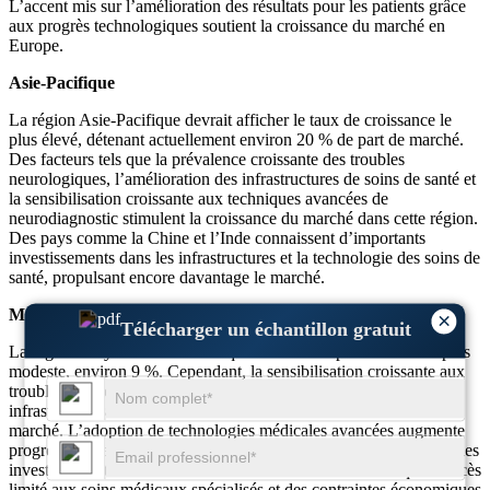
L’accent mis sur l’amélioration des résultats pour les patients grâce
aux progrès technologiques soutient la croissance du marché en
Europe.
Asie-Pacifique
La région Asie-Pacifique devrait afficher le taux de croissance le
plus élevé, détenant actuellement environ 20 % de part de marché.
Des facteurs tels que la prévalence croissante des troubles
neurologiques, l’amélioration des infrastructures de soins de santé et
la sensibilisation croissante aux techniques avancées de
neurodiagnostic stimulent la croissance du marché dans cette région.
Des pays comme la Chine et l’Inde connaissent d’importants
investissements dans les infrastructures et la technologie des soins de
santé, propulsant encore davantage le marché.
Moyen-Orient et Afrique
×
Télécharger un échantillon gratuit
La région Moyen-Orient et Afrique détient une part de marché plus
modeste, environ 9 %. Cependant, la sensibilisation croissante aux
troubles neurologiques et les efforts visant à améliorer les
infrastructures de soins de santé contribuent à la croissance du
marché. L’adoption de technologies médicales avancées augmente
progressivement, soutenue par les initiatives gouvernementales et les
investissements dans le secteur de la santé. Des défis tels qu'un accès
limité aux soins médicaux spécialisés et des contraintes économiques