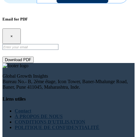
Email for PDF
×
Download PDF
Global Growth Insights
Bureau No.- B, 2ème étage, Icon Tower, Baner-Mhalunge Road,
Baner, Pune 411045, Maharashtra, Inde.
Liens utiles
Contact
À PROPOS DE NOUS
CONDITIONS D'UTILISATION
POLITIQUE DE CONFIDENTIALITÉ