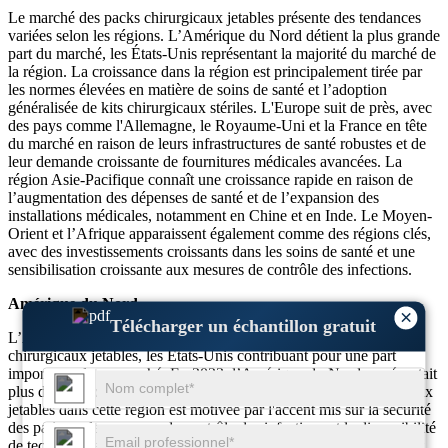
Le marché des packs chirurgicaux jetables présente des tendances
variées selon les régions. L’Amérique du Nord détient la plus grande
part du marché, les États-Unis représentant la majorité du marché de
la région. La croissance dans la région est principalement tirée par
les normes élevées en matière de soins de santé et l’adoption
généralisée de kits chirurgicaux stériles. L'Europe suit de près, avec
des pays comme l'Allemagne, le Royaume-Uni et la France en tête
du marché en raison de leurs infrastructures de santé robustes et de
leur demande croissante de fournitures médicales avancées. La
région Asie-Pacifique connaît une croissance rapide en raison de
l’augmentation des dépenses de santé et de l’expansion des
installations médicales, notamment en Chine et en Inde. Le Moyen-
Orient et l’Afrique apparaissent également comme des régions clés,
avec des investissements croissants dans les soins de santé et une
sensibilisation croissante aux mesures de contrôle des infections.
Amérique du Nord
×
Télécharger un échantillon gratuit
L’Amérique du Nord reste le plus grand marché pour les packs
chirurgicaux jetables, les États-Unis contribuant pour une part
importante de ce marché. En 2023, l’Amérique du Nord représentait
plus de 40 % du marché mondial. L'adoption de packs chirurgicaux
jetables dans cette région est motivée par l'accent mis sur la sécurité
des patients, les mesures de contrôle des infections et la disponibilité
de technologies médicales avancées. Les hôpitaux américains sont