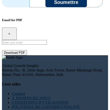
Soumettre
Email for PDF
×
Download PDF
Global Growth Insights
Bureau No.- B, 2ème étage, Icon Tower, Baner-Mhalunge Road,
Baner, Pune 411045, Maharashtra, Inde.
Liens utiles
Contact
À PROPOS DE NOUS
CONDITIONS D'UTILISATION
POLITIQUE DE CONFIDENTIALITÉ