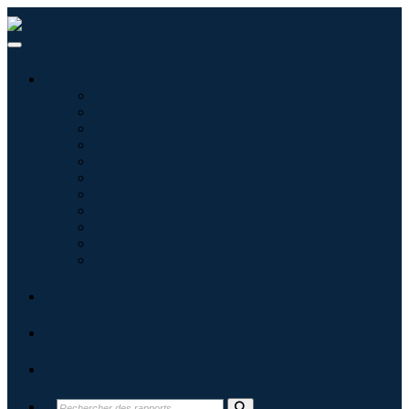
Industries
Informatique
Soins de santé
Machines et équipements
Automobile et transports
Nourriture et boissons
Énergie et puissance
Aérospatiale et défense
Agriculture
Produits chimiques et matériaux
Architecture
Biens de consommation
Blogs
À propos
Contact