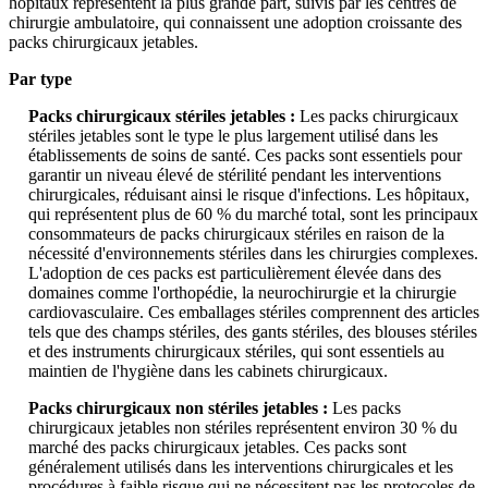
hôpitaux représentent la plus grande part, suivis par les centres de
chirurgie ambulatoire, qui connaissent une adoption croissante des
packs chirurgicaux jetables.
Par type
Packs chirurgicaux stériles jetables :
Les packs chirurgicaux
stériles jetables sont le type le plus largement utilisé dans les
établissements de soins de santé. Ces packs sont essentiels pour
garantir un niveau élevé de stérilité pendant les interventions
chirurgicales, réduisant ainsi le risque d'infections. Les hôpitaux,
qui représentent plus de 60 % du marché total, sont les principaux
consommateurs de packs chirurgicaux stériles en raison de la
nécessité d'environnements stériles dans les chirurgies complexes.
L'adoption de ces packs est particulièrement élevée dans des
domaines comme l'orthopédie, la neurochirurgie et la chirurgie
cardiovasculaire. Ces emballages stériles comprennent des articles
tels que des champs stériles, des gants stériles, des blouses stériles
et des instruments chirurgicaux stériles, qui sont essentiels au
maintien de l'hygiène dans les cabinets chirurgicaux.
Packs chirurgicaux non stériles jetables :
Les packs
chirurgicaux jetables non stériles représentent environ 30 % du
marché des packs chirurgicaux jetables. Ces packs sont
généralement utilisés dans les interventions chirurgicales et les
procédures à faible risque qui ne nécessitent pas les protocoles de