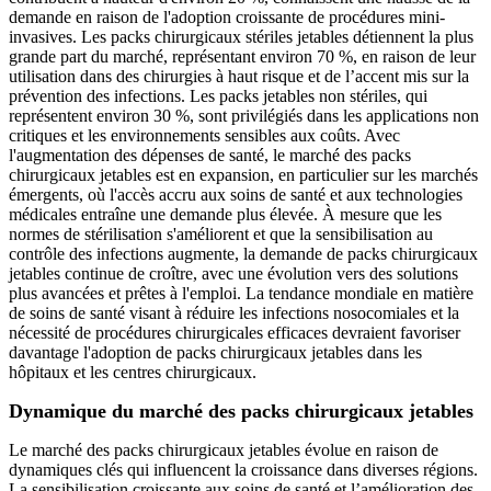
demande en raison de l'adoption croissante de procédures mini-
invasives. Les packs chirurgicaux stériles jetables détiennent la plus
grande part du marché, représentant environ 70 %, en raison de leur
utilisation dans des chirurgies à haut risque et de l’accent mis sur la
prévention des infections. Les packs jetables non stériles, qui
représentent environ 30 %, sont privilégiés dans les applications non
critiques et les environnements sensibles aux coûts. Avec
l'augmentation des dépenses de santé, le marché des packs
chirurgicaux jetables est en expansion, en particulier sur les marchés
émergents, où l'accès accru aux soins de santé et aux technologies
médicales entraîne une demande plus élevée. À mesure que les
normes de stérilisation s'améliorent et que la sensibilisation au
contrôle des infections augmente, la demande de packs chirurgicaux
jetables continue de croître, avec une évolution vers des solutions
plus avancées et prêtes à l'emploi. La tendance mondiale en matière
de soins de santé visant à réduire les infections nosocomiales et la
nécessité de procédures chirurgicales efficaces devraient favoriser
davantage l'adoption de packs chirurgicaux jetables dans les
hôpitaux et les centres chirurgicaux.
Dynamique du marché des packs chirurgicaux jetables
Le marché des packs chirurgicaux jetables évolue en raison de
dynamiques clés qui influencent la croissance dans diverses régions.
La sensibilisation croissante aux soins de santé et l’amélioration des