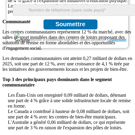
de 4 % grâce à l'expansion des initiatives d'éducation physique.
Le Japon représentait 0,07 milliard de dollars, soit 3 % des
programmes scolaires axés sur le sport.
Communauté
Soumettre
Les centres communautaires représentent 12 % du marché, avec des
salles de sport installées dans des centres de loisirs proposant des
Nous garantissons la confidentialité totale de vos données personnelles.
Confidentialité
solutions de remise en forme abordables et des opportunités
d'engagement social.
Les demandes communautaires ont atteint 0,27 milliard de dollars en
2025, soit une part de 12 %, avec une croissance de 4,1 % tirée par
les initiatives des gouvernements locaux et les projets de bien-être.
Top 3 des principaux pays dominants dans le segment
communautaire
Les États-Unis ont enregistré 0,09 milliard de dollars, détenant
une part de 4 % grâce à une solide infrastructure locale de remise
en forme.
Le Canada a contribué à hauteur de 0,08 milliard de dollars, soit
une part de 4 % avec les centres de bien-être municipaux.
L'Australie a généré 0,06 milliard de dollars, ce qui représente
une part de 3 % en raison de l'expansion des pôles de loisirs.