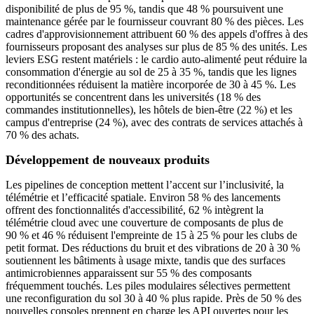
disponibilité de plus de 95 %, tandis que 48 % poursuivent une
maintenance gérée par le fournisseur couvrant 80 % des pièces. Les
cadres d'approvisionnement attribuent 60 % des appels d'offres à des
fournisseurs proposant des analyses sur plus de 85 % des unités. Les
leviers ESG restent matériels : le cardio auto-alimenté peut réduire la
consommation d'énergie au sol de 25 à 35 %, tandis que les lignes
reconditionnées réduisent la matière incorporée de 30 à 45 %. Les
opportunités se concentrent dans les universités (18 % des
commandes institutionnelles), les hôtels de bien-être (22 %) et les
campus d'entreprise (24 %), avec des contrats de services attachés à
70 % des achats.
Développement de nouveaux produits
Les pipelines de conception mettent l’accent sur l’inclusivité, la
télémétrie et l’efficacité spatiale. Environ 58 % des lancements
offrent des fonctionnalités d'accessibilité, 62 % intègrent la
télémétrie cloud avec une couverture de composants de plus de
90 % et 46 % réduisent l'empreinte de 15 à 25 % pour les clubs de
petit format. Des réductions du bruit et des vibrations de 20 à 30 %
soutiennent les bâtiments à usage mixte, tandis que des surfaces
antimicrobiennes apparaissent sur 55 % des composants
fréquemment touchés. Les piles modulaires sélectives permettent
une reconfiguration du sol 30 à 40 % plus rapide. Près de 50 % des
nouvelles consoles prennent en charge les API ouvertes pour les