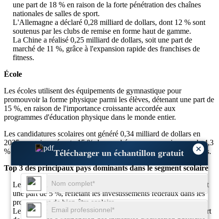
une part de 18 % en raison de la forte pénétration des chaînes
nationales de salles de sport.
L'Allemagne a déclaré 0,28 milliard de dollars, dont 12 % sont
soutenus par les clubs de remise en forme haut de gamme.
La Chine a réalisé 0,25 milliard de dollars, soit une part de
marché de 11 %, grâce à l'expansion rapide des franchises de
fitness.
École
Les écoles utilisent des équipements de gymnastique pour
promouvoir la forme physique parmi les élèves, détenant une part de
15 %, en raison de l'importance croissante accordée aux
programmes d'éducation physique dans le monde entier.
Les candidatures scolaires ont généré 0,34 milliard de dollars en
2025, ce qui représente 15 % du marché, avec une croissance de 4,3
×
% avec une prise de conscience croissante de la santé des étudiants.
Télécharger un échantillon gratuit
Top 3 des principaux pays dominants dans le segment scolaire
Les États-Unis arrivent en tête avec 0,11 milliard de dollars, soit
une part de 5 %, reflétant les investissements fédéraux dans les
programmes de bien-être scolaire.
Le Royaume-Uni a capturé 0,09 milliard de dollars, soit une part