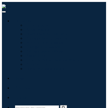
Industries
Informatique
Soins de santé
Machines et équipements
Automobile et transports
Nourriture et boissons
Énergie et puissance
Aérospatiale et défense
Agriculture
Produits chimiques et matériaux
Architecture
Biens de consommation
Blogs
À propos
Contact