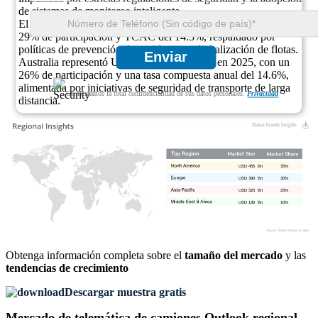
de sistemas de monitoreo inteligente.
El Reino Unido registró USD 0.16 mil millones en 2025, con un
29% de participación y TCAC del 14.3%, respaldado por
políticas de prevención de accidentes y digitalización de flotas.
Enviar
Australia representó USD 0.14 mil millones en 2025, con un
26% de participación y una tasa compuesta anual del 14.6%,
alimentada por iniciativas de seguridad de transporte de larga
Garantizamos la total confidencialidad de sus datos personales.
Privacidad
distancia.
USD 455 Bn
35%
USD 390 Bn
30%
USD 325 Bn
25%
USD 130 Bn
10%
Obtenga información completa sobre el
tamaño del mercado
y las
tendencias de crecimiento
Descargar muestra gratis
Mercado de telemática de camiones Outlook regional