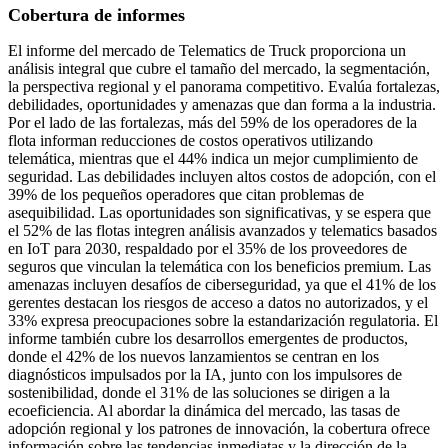
Cobertura de informes
El informe del mercado de Telematics de Truck proporciona un
análisis integral que cubre el tamaño del mercado, la segmentación,
la perspectiva regional y el panorama competitivo. Evalúa fortalezas,
debilidades, oportunidades y amenazas que dan forma a la industria.
Por el lado de las fortalezas, más del 59% de los operadores de la
flota informan reducciones de costos operativos utilizando
telemática, mientras que el 44% indica un mejor cumplimiento de
seguridad. Las debilidades incluyen altos costos de adopción, con el
39% de los pequeños operadores que citan problemas de
asequibilidad. Las oportunidades son significativas, y se espera que
el 52% de las flotas integren análisis avanzados y telematics basados
​​en IoT para 2030, respaldado por el 35% de los proveedores de
seguros que vinculan la telemática con los beneficios premium. Las
amenazas incluyen desafíos de ciberseguridad, ya que el 41% de los
gerentes destacan los riesgos de acceso a datos no autorizados, y el
33% expresa preocupaciones sobre la estandarización regulatoria. El
informe también cubre los desarrollos emergentes de productos,
donde el 42% de los nuevos lanzamientos se centran en los
diagnósticos impulsados ​​por la IA, junto con los impulsores de
sostenibilidad, donde el 31% de las soluciones se dirigen a la
ecoeficiencia. Al abordar la dinámica del mercado, las tasas de
adopción regional y los patrones de innovación, la cobertura ofrece
información sobre las tendencias inmediatas y la dirección de la