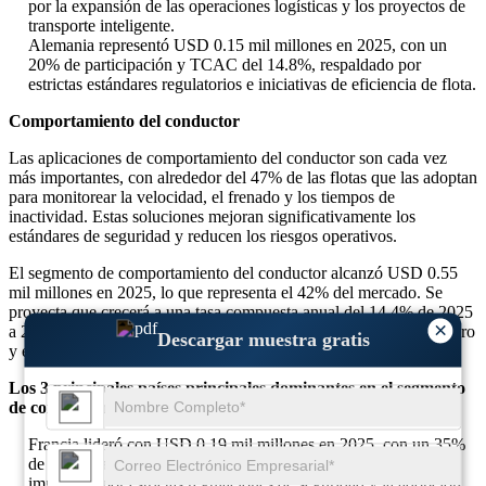
por la expansión de las operaciones logísticas y los proyectos de
transporte inteligente.
Alemania representó USD 0.15 mil millones en 2025, con un
20% de participación y TCAC del 14.8%, respaldado por
estrictas estándares regulatorios e iniciativas de eficiencia de flota.
Comportamiento del conductor
Las aplicaciones de comportamiento del conductor son cada vez
más importantes, con alrededor del 47% de las flotas que las adoptan
para monitorear la velocidad, el frenado y los tiempos de
inactividad. Estas soluciones mejoran significativamente los
estándares de seguridad y reducen los riesgos operativos.
El segmento de comportamiento del conductor alcanzó USD 0.55
mil millones en 2025, lo que representa el 42% del mercado. Se
proyecta que crecerá a una tasa compuesta anual del 14.4% de 2025
×
a 2034, impulsado por mandatos de seguridad, beneficios del seguro
Descargar muestra gratis
y estrategias de reducción de accidentes.
Los 3 principales países principales dominantes en el segmento
de comportamiento del conductor
Francia lideró con USD 0.19 mil millones en 2025, con un 35%
de participación y una tasa compuesta anual del 14.5%,
impulsada por estrictas regulaciones de seguridad y la adopción