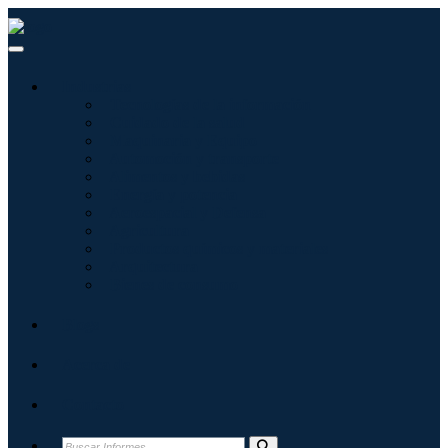
Industrias
Tecnologías de la información
Cuidado de la salud
Maquinaria y Equipo
Automoción y transporte
Alimentos y bebidas
Energía y potencia
Aeroespacial y Defensa
Agricultura
Productos químicos y materiales
Arquitectura
Bienes de consumo
Blogs
Acerca de
Contacto