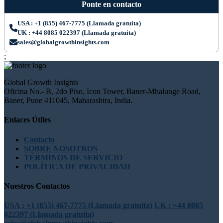
Ponte en contacto
USA : +1 (855) 467-7775 (Llamada gratuita)
UK : +44 8085 022397 (Llamada gratuita)
sales@globalgrowthinsights.com
;
Global Growth Insights
Oficina No.- B, 2do Piso, Icon Tower, Baner-Mhalunge Road,
Baner, Pune 411045, Maharashtra, India.
Enlaces Útiles
Contacto
SOBRE NOSOTROS
TÉRMINOS DE SERVICIO
POLÍTICA DE PRIVACIDAD
Nuestros Contactos
USA : +1 (855) 467-7775 (Llamada gratuita)
UK : +44 8085
022397 (Llamada gratuita)