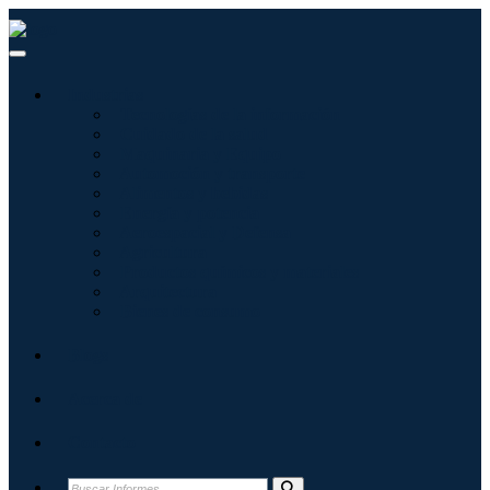
Industrias
Tecnologías de la información
Cuidado de la salud
Maquinaria y Equipo
Automoción y transporte
Alimentos y bebidas
Energía y potencia
Aeroespacial y Defensa
Agricultura
Productos químicos y materiales
Arquitectura
Bienes de consumo
Blogs
Acerca de
Contacto