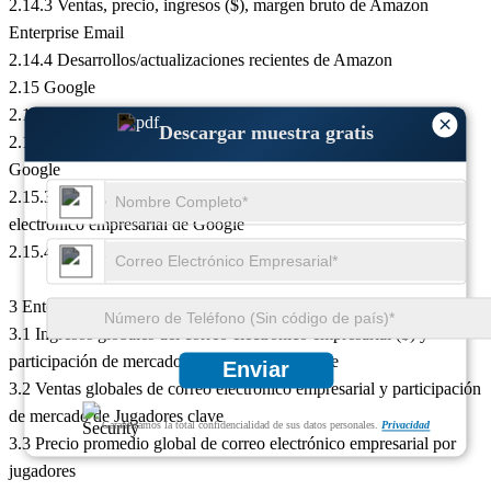
2.14.3 Ventas, precio, ingresos ($), margen bruto de Amazon
Enterprise Email
2.14.4 Desarrollos/actualizaciones recientes de Amazon
2.15 Google
2.15.1 Perfiles de empresas de Google
×
Descargar muestra gratis
2.15.2 Productos y servicios de correo electrónico empresarial de
Google
2.15.3 Ventas, precio, ingresos ($ y margen bruto del correo
electrónico empresarial de Google
2.15.4 Actualizaciones/desarrollos recientes de Google
3 Entorno competitivo: por jugadores
3.1 Ingresos globales del correo electrónico empresarial ($) y
participación de mercado de los jugadores clave
Enviar
3.2 Ventas globales de correo electrónico empresarial y participación
de mercado de Jugadores clave
Garantizamos la total confidencialidad de sus datos personales.
Privacidad
3.3 Precio promedio global de correo electrónico empresarial por
jugadores