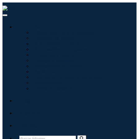
Industrias
Tecnologías de la información
Cuidado de la salud
Maquinaria y Equipo
Automoción y transporte
Alimentos y bebidas
Energía y potencia
Aeroespacial y Defensa
Agricultura
Productos químicos y materiales
Arquitectura
Bienes de consumo
Blogs
Acerca de
Contacto