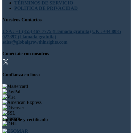
TÉRMINOS DE SERVICIO
POLÍTICA DE PRIVACIDAD
Nuestros Contactos
USA : +1 (855) 467-7775 (Llamada gratuita)
UK : +44 8085
022397 (Llamada gratuita)
sales@globalgrowthinsights.com
Conéctate con nosotros
Confianza en línea
Confiable y certificado