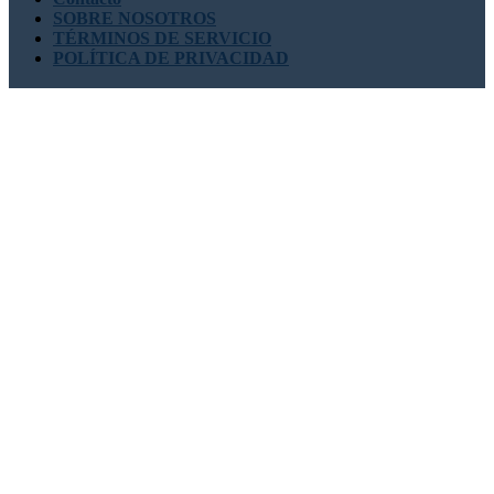
SOBRE NOSOTROS
TÉRMINOS DE SERVICIO
POLÍTICA DE PRIVACIDAD
Nuestros Contactos
USA : +1 (855) 467-7775 (Llamada gratuita)
UK : +44 8085
022397 (Llamada gratuita)
sales@globalgrowthinsights.com
Conéctate con nosotros
Confianza en línea
Confiable y certificado