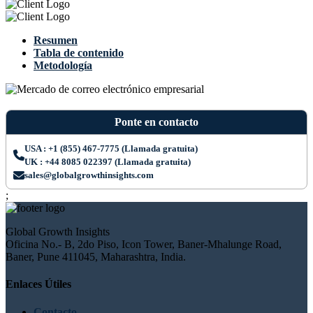
Resumen
Tabla de contenido
Metodología
Ponte en contacto
USA : +1 (855) 467-7775 (Llamada gratuita)
UK : +44 8085 022397 (Llamada gratuita)
sales@globalgrowthinsights.com
;
Global Growth Insights
Oficina No.- B, 2do Piso, Icon Tower, Baner-Mhalunge Road,
Baner, Pune 411045, Maharashtra, India.
Enlaces Útiles
Contacto