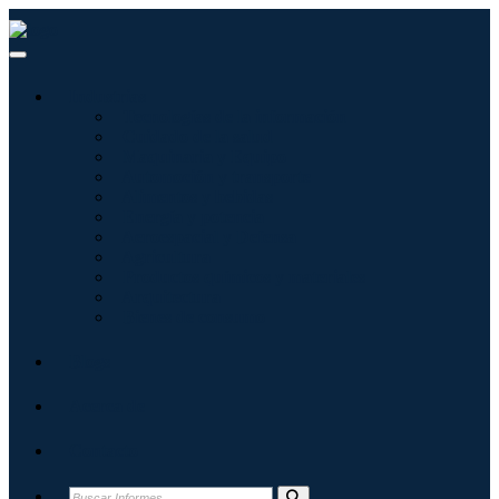
Industrias
Tecnologías de la información
Cuidado de la salud
Maquinaria y Equipo
Automoción y transporte
Alimentos y bebidas
Energía y potencia
Aeroespacial y Defensa
Agricultura
Productos químicos y materiales
Arquitectura
Bienes de consumo
Blogs
Acerca de
Contacto