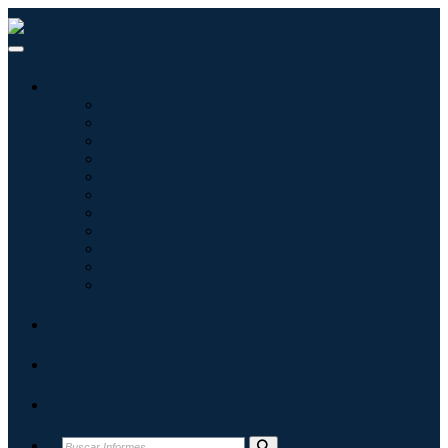
Industrias
Tecnologías de la información
Cuidado de la salud
Maquinaria y Equipo
Automoción y transporte
Alimentos y bebidas
Energía y potencia
Aeroespacial y Defensa
Agricultura
Productos químicos y materiales
Arquitectura
Bienes de consumo
Blogs
Acerca de
Contacto