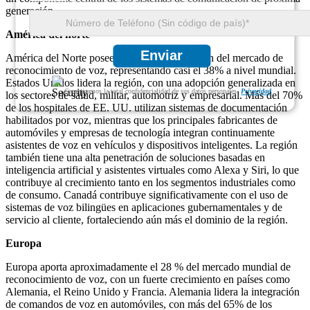
generación.
América del norte
Enviar
América del Norte posee la mayor participación del mercado de
reconocimiento de voz, representando casi el 38% a nivel mundial.
Estados Unidos lidera la región, con una adopción generalizada en
Garantizamos la total confidencialidad de sus datos personales.
Privacidad
los sectores de salud, militar, automotriz y empresarial. Más del 70%
de los hospitales de EE. UU. utilizan sistemas de documentación
habilitados por voz, mientras que los principales fabricantes de
automóviles y empresas de tecnología integran continuamente
asistentes de voz en vehículos y dispositivos inteligentes. La región
también tiene una alta penetración de soluciones basadas en
inteligencia artificial y asistentes virtuales como Alexa y Siri, lo que
contribuye al crecimiento tanto en los segmentos industriales como
de consumo. Canadá contribuye significativamente con el uso de
sistemas de voz bilingües en aplicaciones gubernamentales y de
servicio al cliente, fortaleciendo aún más el dominio de la región.
Europa
Europa aporta aproximadamente el 28 % del mercado mundial de
reconocimiento de voz, con un fuerte crecimiento en países como
Alemania, el Reino Unido y Francia. Alemania lidera la integración
de comandos de voz en automóviles, con más del 65% de los