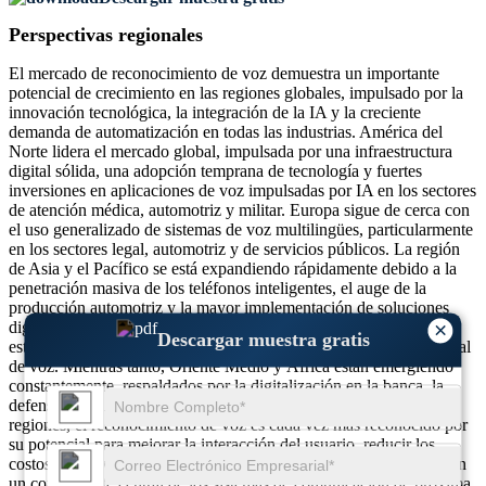
Perspectivas regionales
El mercado de reconocimiento de voz demuestra un importante
potencial de crecimiento en las regiones globales, impulsado por la
innovación tecnológica, la integración de la IA y la creciente
demanda de automatización en todas las industrias. América del
Norte lidera el mercado global, impulsada por una infraestructura
digital sólida, una adopción temprana de tecnología y fuertes
inversiones en aplicaciones de voz impulsadas por IA en los sectores
de atención médica, automotriz y militar. Europa sigue de cerca con
el uso generalizado de sistemas de voz multilingües, particularmente
en los sectores legal, automotriz y de servicios públicos. La región
de Asia y el Pacífico se está expandiendo rápidamente debido a la
penetración masiva de los teléfonos inteligentes, el auge de la
producción automotriz y la mayor implementación de soluciones
digitales de atención médica. Países como China, India y Japón
×
Descargar muestra gratis
están invirtiendo fuertemente en tecnologías de inteligencia artificial
de voz. Mientras tanto, Oriente Medio y África están emergiendo
constantemente, respaldados por la digitalización en la banca, la
defensa y las iniciativas de ciudades inteligentes. En todas las
regiones, el reconocimiento de voz es cada vez más reconocido por
su potencial para mejorar la interacción del usuario, reducir los
costos operativos y mejorar la productividad, lo que lo convierte en
un componente central de los sistemas de comunicación de próxima