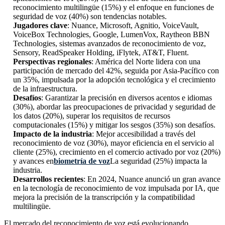
reconocimiento multilingüe (15%) y el enfoque en funciones de
seguridad de voz (40%) son tendencias notables.
Jugadores clave
: Nuance, Microsoft, Agnitio, VoiceVault,
VoiceBox Technologies, Google, LumenVox, Raytheon BBN
Technologies, sistemas avanzados de reconocimiento de voz,
Sensory, ReadSpeaker Holding, iFlytek, AT&T, Fluent.
Perspectivas regionales
: América del Norte lidera con una
participación de mercado del 42%, seguida por Asia-Pacífico con
un 35%, impulsada por la adopción tecnológica y el crecimiento
de la infraestructura.
Desafíos
: Garantizar la precisión en diversos acentos e idiomas
(30%), abordar las preocupaciones de privacidad y seguridad de
los datos (20%), superar los requisitos de recursos
computacionales (15%) y mitigar los sesgos (35%) son desafíos.
Impacto de la industria
: Mejor accesibilidad a través del
reconocimiento de voz (30%), mayor eficiencia en el servicio al
cliente (25%), crecimiento en el comercio activado por voz (20%)
y avances en
biometría de voz
La seguridad (25%) impacta la
industria.
Desarrollos recientes
: En 2024, Nuance anunció un gran avance
en la tecnología de reconocimiento de voz impulsada por IA, que
mejora la precisión de la transcripción y la compatibilidad
multilingüe.
El mercado del reconocimiento de voz está evolucionando