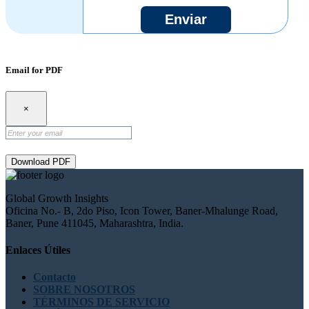
Enviar
Email for PDF
×
Download PDF
Global Growth Insights
Oficina No.- B, 2do Piso, Icon Tower, Baner-Mhalunge Road,
Baner, Pune 411045, Maharashtra, India.
Enlaces Útiles
Contacto
SOBRE NOSOTROS
TÉRMINOS DE SERVICIO