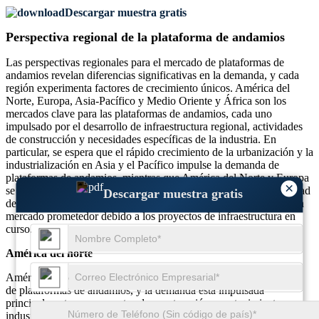
Descargar muestra gratis
Perspectiva regional de la plataforma de andamios
Las perspectivas regionales para el mercado de plataformas de
andamios revelan diferencias significativas en la demanda, y cada
región experimenta factores de crecimiento únicos. América del
Norte, Europa, Asia-Pacífico y Medio Oriente y África son los
mercados clave para las plataformas de andamios, cada uno
impulsado por el desarrollo de infraestructura regional, actividades
de construcción y necesidades específicas de la industria. En
particular, se espera que el rápido crecimiento de la urbanización y la
industrialización en Asia y el Pacífico impulse la demanda de
plataformas de andamios, mientras que América del Norte y Europa
×
se centran en los avances tecnológicos y los estándares de seguridad
Descargar muestra gratis
de alta calidad. Oriente Medio y África están emergiendo como un
mercado prometedor debido a los proyectos de infraestructura en
curso.
América del norte
América del Norte posee una participación sustancial del mercado
de plataformas de andamios, y la demanda está impulsada
principalmente por proyectos de construcción, mantenimiento
industrial y infraestructura. La región representa aproximadamente el