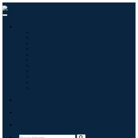
Industrias
Tecnologías de la información
Cuidado de la salud
Maquinaria y Equipo
Automoción y transporte
Alimentos y bebidas
Energía y potencia
Aeroespacial y Defensa
Agricultura
Productos químicos y materiales
Arquitectura
Bienes de consumo
Blogs
Acerca de
Contacto