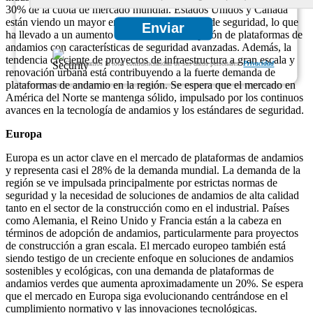
30% de la cuota de mercado mundial. Estados Unidos y Canadá
están viendo un mayor enfoque en las normas de seguridad, lo que
Enviar
ha llevado a un aumento del 25 % en la adopción de plataformas de
andamios con características de seguridad avanzadas. Además, la
tendencia creciente de proyectos de infraestructura a gran escala y
Garantizamos la total confidencialidad de sus datos personales.
Privacidad
renovación urbana está contribuyendo a la fuerte demanda de
plataformas de andamio en la región. Se espera que el mercado en
América del Norte se mantenga sólido, impulsado por los continuos
avances en la tecnología de andamios y los estándares de seguridad.
Europa
Europa es un actor clave en el mercado de plataformas de andamios
y representa casi el 28% de la demanda mundial. La demanda de la
región se ve impulsada principalmente por estrictas normas de
seguridad y la necesidad de soluciones de andamios de alta calidad
tanto en el sector de la construcción como en el industrial. Países
como Alemania, el Reino Unido y Francia están a la cabeza en
términos de adopción de andamios, particularmente para proyectos
de construcción a gran escala. El mercado europeo también está
siendo testigo de un creciente enfoque en soluciones de andamios
sostenibles y ecológicas, con una demanda de plataformas de
andamios verdes que aumenta aproximadamente un 20%. Se espera
que el mercado en Europa siga evolucionando centrándose en el
cumplimiento normativo y las innovaciones tecnológicas.