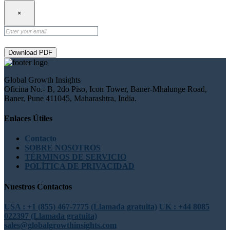
×
Download PDF
Global Growth Insights
Oficina No.- B, 2do Piso, Icon Tower, Baner-Mhalunge Road,
Baner, Pune 411045, Maharashtra, India.
Enlaces Útiles
Contacto
SOBRE NOSOTROS
TÉRMINOS DE SERVICIO
POLÍTICA DE PRIVACIDAD
Nuestros Contactos
USA : +1 (855) 467-7775 (Llamada gratuita)
UK : +44 8085
022397 (Llamada gratuita)
sales@globalgrowthinsights.com