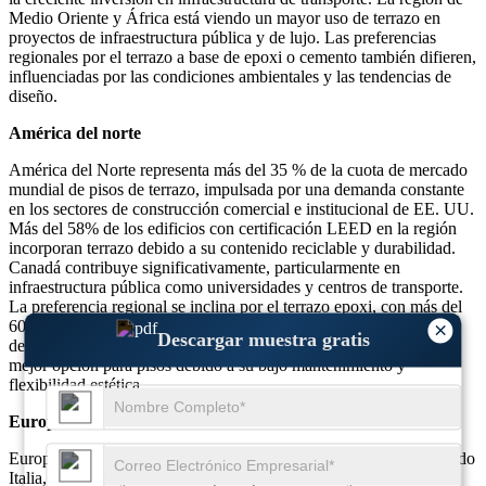
Medio Oriente y África está viendo un mayor uso de terrazo en
proyectos de infraestructura pública y de lujo. Las preferencias
regionales por el terrazo a base de epoxi o cemento también difieren,
influenciadas por las condiciones ambientales y las tendencias de
diseño.
América del norte
América del Norte representa más del 35 % de la cuota de mercado
mundial de pisos de terrazo, impulsada por una demanda constante
en los sectores de construcción comercial e institucional de EE. UU.
Más del 58% de los edificios con certificación LEED en la región
incorporan terrazo debido a su contenido reciclable y durabilidad.
Canadá contribuye significativamente, particularmente en
infraestructura pública como universidades y centros de transporte.
La preferencia regional se inclina por el terrazo epoxi, con más del
60% de las nuevas instalaciones utilizando este tipo. Además, más
×
Descargar muestra gratis
del 40% de los arquitectos de la región citan el terrazo como la
mejor opción para pisos debido a su bajo mantenimiento y
flexibilidad estética.
Europa
Europa posee casi el 28% de la cuota de mercado del terrazo, siendo
Italia, Alemania y Francia los principales contribuyentes. La