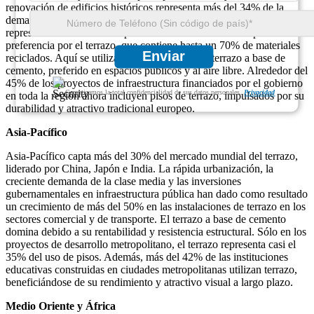
renovación de edificios históricos representa más del 34% de la
demanda de terrazo, mientras que los nuevos desarrollos comerciales
representan otro 30%. Las prácticas de sostenibilidad impulsan la
preferencia por el terrazo, que contiene hasta un 70% de materiales
Enviar
reciclados. Aquí se utiliza más comúnmente el terrazo a base de
cemento, preferido en espacios públicos y al aire libre. Alrededor del
45% de los proyectos de infraestructura financiados por el gobierno
Garantizamos la total confidencialidad de sus datos personales.
Privacidad
en toda la región ahora incluyen pisos de terrazo, impulsados ​​por su
durabilidad y atractivo tradicional europeo.
Asia-Pacífico
Asia-Pacífico capta más del 30% del mercado mundial del terrazo,
liderado por China, Japón e India. La rápida urbanización, la
creciente demanda de la clase media y las inversiones
gubernamentales en infraestructura pública han dado como resultado
un crecimiento de más del 50% en las instalaciones de terrazo en los
sectores comercial y de transporte. El terrazo a base de cemento
domina debido a su rentabilidad y resistencia estructural. Sólo en los
proyectos de desarrollo metropolitano, el terrazo representa casi el
35% del uso de pisos. Además, más del 42% de las instituciones
educativas construidas en ciudades metropolitanas utilizan terrazo,
beneficiándose de su rendimiento y atractivo visual a largo plazo.
Medio Oriente y África