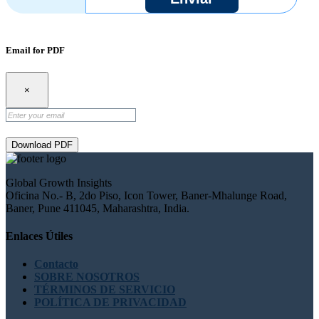
Email for PDF
×
Download PDF
Global Growth Insights
Oficina No.- B, 2do Piso, Icon Tower, Baner-Mhalunge Road,
Baner, Pune 411045, Maharashtra, India.
Enlaces Útiles
Contacto
SOBRE NOSOTROS
TÉRMINOS DE SERVICIO
POLÍTICA DE PRIVACIDAD