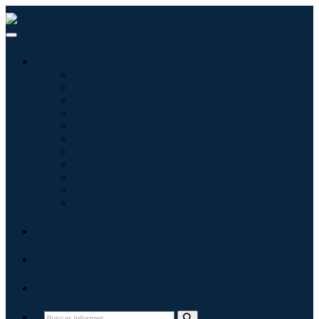
Industrias
Tecnologías de la información
Cuidado de la salud
Maquinaria y Equipo
Automoción y transporte
Alimentos y bebidas
Energía y potencia
Aeroespacial y Defensa
Agricultura
Productos químicos y materiales
Arquitectura
Bienes de consumo
Blogs
Acerca de
Contacto