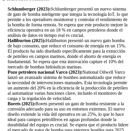
Schlumberger (2023):
Schlumberger presentó un nuevo sistema
de gato de bomba inteligente que integra la tecnología IoT, lo que
permite a los operadores monitorear y controlar el rendimiento de
la bomba de forma remota. Se espera que este producto mejore la
eficiencia operativa en un 18 % en campos petroleros donde el
análisis de datos en tiempo real es crucial.
Halliburton (2025):
Halliburton presentó un nuevo gato bomba
de bajo consumo, que reduce el consumo de energía en un 15%.
El producto ha sido diseñado específicamente para la extracción
de petróleo en campos marinos, donde el ahorro de energía es
fundamental. Se espera que esta innovación capture el 10% del
mercado de bombas hidráulicas marinas.
Pozo petrolero nacional Varco (2023):
National Oilwell Varco
lanzó un avanzado sistema de bombeo automatizado que reduce
la necesidad de intervenciones manuales. Esta tecnología permite
un aumento del 20% en la eficiencia de la producción de petróleo
al automatizar varias funciones clave, incluido el monitoreo de
carga y la regulación de velocidad.
Borets (2025):
Borets presentó un gato de bomba resistente a la
corrosión adecuado para su uso en entornos extremos. El nuevo
diseño extiende la vida útil operativa en un 25%, lo que lo hace
ideal para campos petrolíferos en aguas profundas donde la
durabilidad del equipo es crucial. Se espera que el producto lidere
el mercado de gatos de bomba para entornos hostiles para 2025.