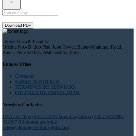
×
Download PDF
Global Growth Insights
Oficina No.- B, 2do Piso, Icon Tower, Baner-Mhalunge Road,
Baner, Pune 411045, Maharashtra, India.
Enlaces Útiles
Contacto
SOBRE NOSOTROS
TÉRMINOS DE SERVICIO
POLÍTICA DE PRIVACIDAD
Nuestros Contactos
USA : +1 (855) 467-7775 (Llamada gratuita)
UK : +44 8085
022397 (Llamada gratuita)
sales@globalgrowthinsights.com