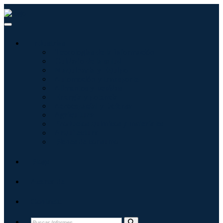
Industrias
Tecnologías de la información
Cuidado de la salud
Maquinaria y Equipo
Automoción y transporte
Alimentos y bebidas
Energía y potencia
Aeroespacial y Defensa
Agricultura
Productos químicos y materiales
Arquitectura
Bienes de consumo
Blogs
Acerca de
Contacto