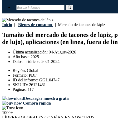
Inicio
|
Bienes de consumo
|
Mercado de tacones de lápiz
Tamaño del mercado de tacones de lápiz, par
de lujo), aplicaciones (en línea, fuera de l
Última actualización:
04-August-2026
Año base:
2025
Datos históricos:
2021-2024
Región:
Global
Formato:
PDF
ID del informe:
GGI104747
SKU ID:
26121481
Páginas:
117
Descargar muestra gratis
Compra rápida
1000+
LÍDERES GLOBALES CONFÍAN EN NOSOTROS