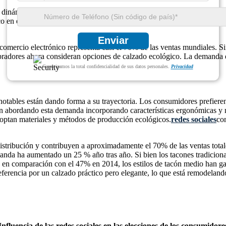
 dinámico, impulsado por la evolución de las tendencias de la moda y e
co en el calzado femenino.
calzado
colecciones a nivel mundial. El merc
Enviar
l comercio electrónico representa casi el 70% de las ventas mundiales. S
pradores ahora consideran opciones de calzado ecológico. La demanda de 
Garantizamos la total confidencialidad de sus datos personales.
Privacidad
notables están dando forma a su trayectoria. Los consumidores prefiere
n abordando esta demanda incorporando características ergonómicas y m
doptan materiales y métodos de producción ecológicos.
redes sociales
co
istribución y contribuyen a aproximadamente el 70% de las ventas tot
manda ha aumentado un 25 % año tras año. Si bien los tacones tradicio
24 en comparación con el 47% en 2014, los estilos de tacón medio han
eferencia por un calzado práctico pero elegante, lo que está remodelan
Influencia de las redes sociales en las elecciones de los consumidore