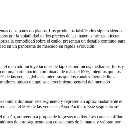
ntas de zapatos no planos. Los productos falsificados siguen siendo
s ​​por la volatilidad de los precios de las materias primas, afectan
riza la comodidad sobre el estilo, presentan un desafío continuo para
tividad en un panorama de mercado en rápida evolución.
ipo, el mercado incluye tacones de lápiz económicos, medianos, finos y
n con una participación combinada de más del 65%, mientras que los
% de las ventas globales, mientras que los canales fuera de línea
umidores únicas e impulsa el crecimiento general del mercado.
rmas online dominan este segmento y representan aproximadamente el
en a casi el 50% de las ventas en Asia-Pacífico. Este segmento se
l diseño, atrayendo a grupos de ingresos medios. Los canales offline
umidores de este segmento son conscientes de la marca y valoran por