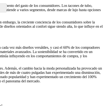
l aumento del gasto de los consumidores. Los tacones de tubo,
ado atiende a varios segmentos, desde marcas de lujo hasta opciones
in embargo, la creciente conciencia de los consumidores sobre la
diseños orientados al confort sigue siendo alta, lo que influye en el
n cada vez más diseños versátiles, y casi el 60% de los compradores
ateriales avanzados. La sostenibilidad se ha convertido en un
ntinúa influyendo en los comportamientos de compra, y los
ales. Además, el cambio hacia la moda personalizada ha provocado un
nales de más de cuatro pulgadas han experimentado una disminución,
 ganado popularidad y han experimentado un crecimiento del 100%
do el panorama del mercado.
s
"