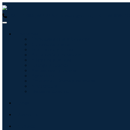
USA : +1 (855) 467-7775 (Llamada gratuita)
UK : +44 8085 02
Industrias
Tecnologías de la información
Cuidado de la salud
Maquinaria y Equipo
Automoción y transporte
Alimentos y bebidas
Energía y potencia
Aeroespacial y Defensa
Agricultura
Productos químicos y materiales
Arquitectura
Bienes de consumo
Blogs
Acerca de
Contacto