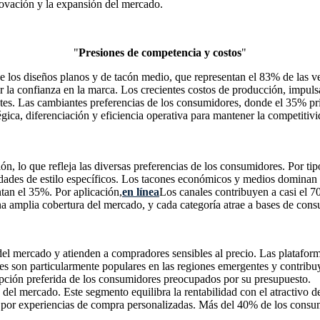
novación y la expansión del mercado.
"
Presiones de competencia y costos
"
e los diseños planos y de tacón medio, que representan el 83% de las ve
la confianza en la marca. Los crecientes costos de producción, impulsado
s. Las cambiantes preferencias de los consumidores, donde el 35% prio
atégica, diferenciación y eficiencia operativa para mantener la competi
ón, lo que refleja las diversas preferencias de los consumidores. Por t
esidades de estilo específicos. Los tacones económicos y medios domina
tan el 35%. Por aplicación,
en línea
Los canales contribuyen a casi el 70
 amplia cobertura del mercado, y cada categoría atrae a bases de cons
el mercado y atienden a compradores sensibles al precio. Las platafo
s son particularmente populares en las regiones emergentes y contribuy
a opción preferida de los consumidores preocupados por su presupuesto.
el mercado. Este segmento equilibra la rentabilidad con el atractivo de
s ​​por experiencias de compra personalizadas. Más del 40% de los cons