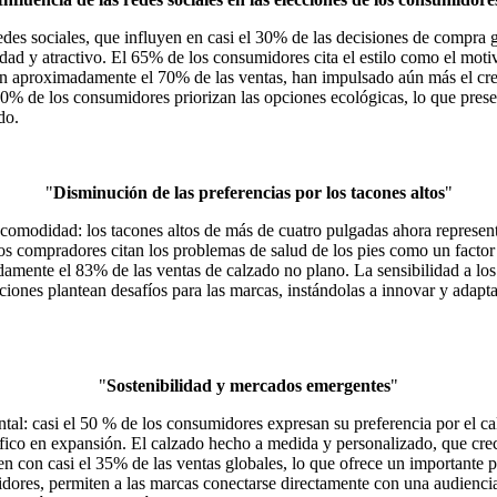
 redes sociales, que influyen en casi el 30% de las decisiones de comp
dad y atractivo. El 65% de los consumidores cita el estilo como el moti
tan aproximadamente el 70% de las ventas, han impulsado aún más el cre
0% de los consumidores priorizan las opciones ecológicas, lo que pres
do.
"
Disminución de las preferencias por los tacones altos
"
 comodidad: los tacones altos de más de cuatro pulgadas ahora represen
os compradores citan los problemas de salud de los pies como un factor
ente el 83% de las ventas de calzado no plano. La sensibilidad a los 
ciones plantean desafíos para las marcas, instándolas a innovar y adap
"
Sostenibilidad y mercados emergentes
"
tal: casi el 50 % de los consumidores expresan su preferencia por el ca
ico en expansión. El calzado hecho a medida y personalizado, que crec
con casi el 35% de las ventas globales, lo que ofrece un importante pot
ores, permiten a las marcas conectarse directamente con una audiencia 