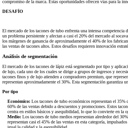
compromiso de la marca. Estas oportunidades ofrecen vías para la in
DESAFÍO
El mercado de los tacones de tubo enfrenta una intensa competencia d
un problema persistente y afectan a casi el 20% del mercado al socavar 
los márgenes de ganancia de aproximadamente el 40% de los fabricante
las ventas de tacones altos. Estos desafíos requieren innovación estr
Análisis de segmentación
El mercado de los tacones de lápiz está segmentado por tipo y aplicaci
de lujo, cada uno de los cuales se dirige a grupos de ingresos y nec
tacones finos y de lujo atienden a compradores premium, que represen
representan aproximadamente el 30%. Esta segmentación garantiza una
Por tipo
Económico:
Los tacones de tubo económicos representan el 35% d
60% de las ventas debido a descuentos y promociones. Estos tacone
centra en estilos básicos y asequibilidad, lo que lo convierte en l
Medio:
Los tacones de tubo medios representan alrededor del 30% d
representan casi el 45% de las ventas en esta categoría, impulsado
igual la calidad y la asequibilidad.