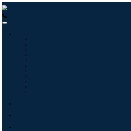
USA : +1 (855) 467-7775 (Llamada gratuita)
UK : +44 8085 02
Industrias
Tecnologías de la información
Cuidado de la salud
Maquinaria y Equipo
Automoción y transporte
Alimentos y bebidas
Energía y potencia
Aeroespacial y Defensa
Agricultura
Productos químicos y materiales
Arquitectura
Bienes de consumo
Blogs
Acerca de
Contacto