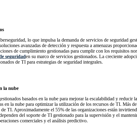
os
erseguridad, lo que impulsa la demanda de servicios de seguridad gesti
en soluciones avanzadas de detección y respuesta a amenazas proporcio
luciones de cumplimiento gestionadas para cumplir con los requisitos 
 de seguridad
en su marco de servicios gestionados. La creciente adopc
onados de TI para estrategias de seguridad integrales.
en la nube
stionados basados ​​en la nube para mejorar la escalabilidad y reducir 
n la nube para optimizar la utilización de los recursos de TI. Más de
 de TI. Aproximadamente el 55% de las organizaciones están invirtiendo
dependen del soporte de TI gestionado para la supervisión y el manten
raciones comerciales y el análisis predictivo.