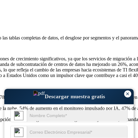
o las
tablas completas de datos, el desglose por segmentos y el panoram
ones de crecimiento significativos, ya que los servicios de migración 
manda de subcontratación de centros de datos ha mejorado un 26%, aco
%, lo que refleja el cambio de las empresas hacia ecosistemas de TI fle
a Estados Unidos como un impulsor clave que contribuye a casi el 40%
×
Descargar muestra gratis
8 mil millones de dólares en 2024 a 316,04 mil millones de dólares en
e la nube, 54% de aumento en el monitoreo impulsado por IA, 47% de 
ción de servicios gestionados en el lugar de trabajo del 55%, demand