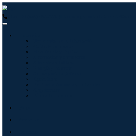
USA : +1 (855) 467-7775 (Llamada gratuita)
UK : +44 8085 02
Industrias
Tecnologías de la información
Cuidado de la salud
Maquinaria y Equipo
Automoción y transporte
Alimentos y bebidas
Energía y potencia
Aeroespacial y Defensa
Agricultura
Productos químicos y materiales
Arquitectura
Bienes de consumo
Blogs
Acerca de
Contacto