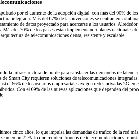
elecomunicaciones
mpulsado por el aumento de la adopción digital, con más del 90% de lo
ctura integrada. Más del 67% de las inversiones se centran en combinar e
esamiento de datos proyectado para acercarse a los usuarios. Alrededor
vos. Más del 70% de los países están implementando planes nacionales de 
quitectura de telecomunicaciones densa, resistente y escalable.
 la infraestructura de borde para satisfacer las demandas de latencia 
s de Smart City requieren soluciones de telecomunicaciones integradas
asi el 66% de los usuarios empresariales exigen redes privadas 5G en e
íbridos. Con el 69% de las nuevas aplicaciones que dependen del proces
do.
imos cinco años, lo que impulsa las demandas de tráfico de la red más 
ezcan en un 72%, lo que requiere troncos de telecomunicaciones robusto