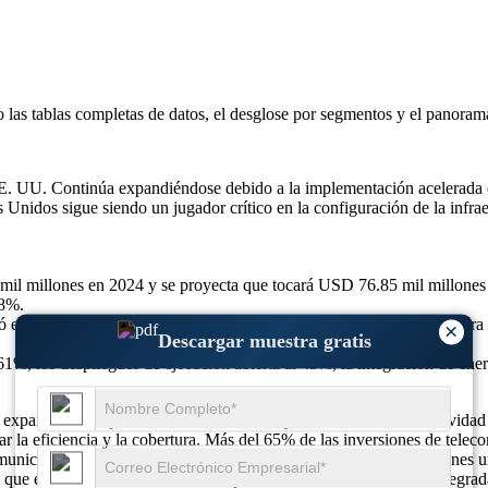
o las
tablas completas de datos, el desglose por segmentos y el panoram
 UU. Continúa expandiéndose debido a la implementación acelerada de 5G
Unidos sigue siendo un jugador crítico en la configuración de la infrae
il millones en 2024 y se proyecta que tocará USD 76.85 mil millones
.8%.
tó en un 88%, las conexiones de IoT en un 72%, la penetración de fibr
×
Descargar muestra gratis
1%, los despliegues de ejecución abierta al 43%, la integración de ene
stá expandiendo rápidamente debido a la mayor demanda de conectividad
 la eficiencia y la cobertura. Más del 65% de las inversiones de teleco
ecomunicaciones admite más del 75% de las redes de telecomunicaciones 
 que exigen servicios de datos sin problemas, la infraestructura integra