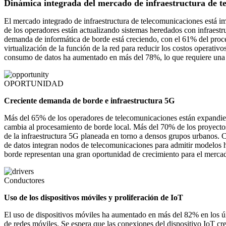
Dinámica integrada del mercado de infraestructura de t
El mercado integrado de infraestructura de telecomunicaciones está i
de los operadores están actualizando sistemas heredados con infraestru
demanda de informática de borde está creciendo, con el 61% del proc
virtualización de la función de la red para reducir los costos operati
consumo de datos ha aumentado en más del 78%, lo que requiere una ar
OPORTUNIDAD
Creciente demanda de borde e infraestructura 5G
Más del 65% de los operadores de telecomunicaciones están expandiendo
cambia al procesamiento de borde local. Más del 70% de los proyecto
de la infraestructura 5G planeada en torno a densos grupos urbanos. C
de datos integran nodos de telecomunicaciones para admitir modelos h
borde representan una gran oportunidad de crecimiento para el merca
Conductores
Uso de los dispositivos móviles y proliferación de IoT
El uso de dispositivos móviles ha aumentado en más del 82% en los últ
de redes móviles. Se espera que las conexiones del dispositivo IoT cr