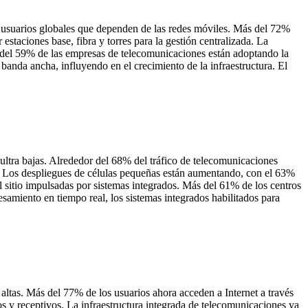
s usuarios globales que dependen de las redes móviles. Más del 72%
staciones base, fibra y torres para la gestión centralizada. La
 del 59% de las empresas de telecomunicaciones están adoptando la
banda ancha, influyendo en el crecimiento de la infraestructura. El
ultra bajas. Alrededor del 68% del tráfico de telecomunicaciones
. Los despliegues de células pequeñas están aumentando, con el 63%
l sitio impulsadas por sistemas integrados. Más del 61% de los centros
amiento en tiempo real, los sistemas integrados habilitados para
altas. Más del 77% de los usuarios ahora acceden a Internet a través
s y receptivos. La infraestructura integrada de telecomunicaciones ya