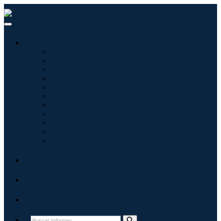
Industrias
Tecnologías de la información
Cuidado de la salud
Maquinaria y Equipo
Automoción y transporte
Alimentos y bebidas
Energía y potencia
Aeroespacial y Defensa
Agricultura
Productos químicos y materiales
Arquitectura
Bienes de consumo
Blogs
Acerca de
Contacto