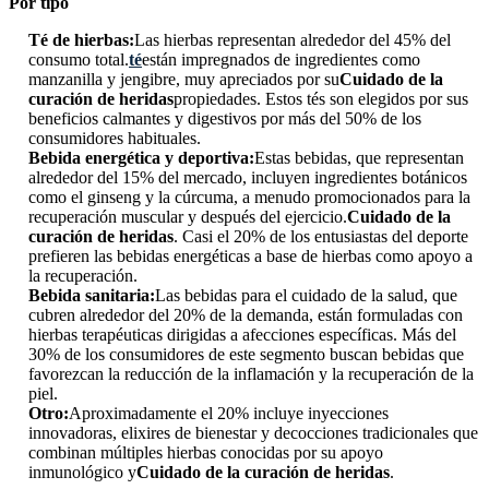
Por tipo
Té de hierbas:
Las hierbas representan alrededor del 45% del
consumo total.
té
están impregnados de ingredientes como
manzanilla y jengibre, muy apreciados por su
Cuidado de la
curación de heridas
propiedades. Estos tés son elegidos por sus
beneficios calmantes y digestivos por más del 50% de los
consumidores habituales.
Bebida energética y deportiva:
Estas bebidas, que representan
alrededor del 15% del mercado, incluyen ingredientes botánicos
como el ginseng y la cúrcuma, a menudo promocionados para la
recuperación muscular y después del ejercicio.
Cuidado de la
curación de heridas
. Casi el 20% de los entusiastas del deporte
prefieren las bebidas energéticas a base de hierbas como apoyo a
la recuperación.
Bebida sanitaria:
Las bebidas para el cuidado de la salud, que
cubren alrededor del 20% de la demanda, están formuladas con
hierbas terapéuticas dirigidas a afecciones específicas. Más del
30% de los consumidores de este segmento buscan bebidas que
favorezcan la reducción de la inflamación y la recuperación de la
piel.
Otro:
Aproximadamente el 20% incluye inyecciones
innovadoras, elixires de bienestar y decocciones tradicionales que
combinan múltiples hierbas conocidas por su apoyo
inmunológico y
Cuidado de la curación de heridas
.