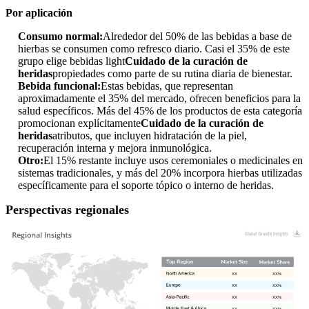
Por aplicación
Consumo normal:
Alrededor del 50% de las bebidas a base de
hierbas se consumen como refresco diario. Casi el 35% de este
grupo elige bebidas light
Cuidado de la curación de
heridas
propiedades como parte de su rutina diaria de bienestar.
Bebida funcional:
Estas bebidas, que representan
aproximadamente el 35% del mercado, ofrecen beneficios para la
salud específicos. Más del 45% de los productos de esta categoría
promocionan explícitamente
Cuidado de la curación de
heridas
atributos, que incluyen hidratación de la piel,
recuperación interna y mejora inmunológica.
Otro:
El 15% restante incluye usos ceremoniales o medicinales en
sistemas tradicionales, y más del 20% incorpora hierbas utilizadas
específicamente para el soporte tópico o interno de heridas.
Perspectivas regionales
XX
XX%
XX
XX%
XX
XX%
XX
XX%