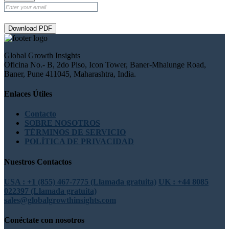
Download PDF
Global Growth Insights
Oficina No.- B, 2do Piso, Icon Tower, Baner-Mhalunge Road,
Baner, Pune 411045, Maharashtra, India.
Enlaces Útiles
Contacto
SOBRE NOSOTROS
TÉRMINOS DE SERVICIO
POLÍTICA DE PRIVACIDAD
Nuestros Contactos
USA : +1 (855) 467-7775 (Llamada gratuita)
UK : +44 8085
022397 (Llamada gratuita)
sales@globalgrowthinsights.com
Conéctate con nosotros