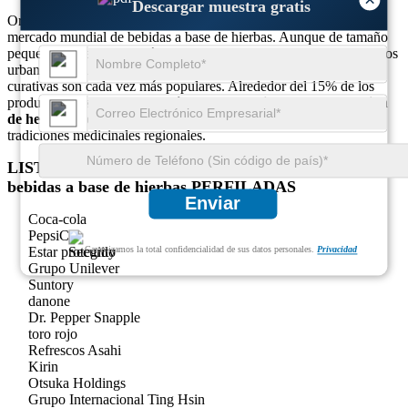
Descargar muestra gratis
Oriente Medio y África representan aproximadamente el 2% del
mercado mundial de bebidas a base de hierbas. Aunque de tamaño
pequeño, la demanda está aumentando, especialmente en los centros
urbanos. Las infusiones de hierbas tradicionales y las bebidas
curativas son cada vez más populares. Alrededor del 15% de los
productos lanzados en la región enfatizan
Cuidado de la curación
de heridas
o propiedades desintoxicantes, a menudo ligadas a
tradiciones medicinales regionales.
LISTA DE EMPRESAS CLAVE DEL Mercado de
bebidas a base de hierbas PERFILADAS
Enviar
Coca-cola
PepsiCo
Estar protegido
Garantizamos la total confidencialidad de sus datos personales.
Privacidad
Grupo Unilever
Suntory
danone
Dr. Pepper Snapple
toro rojo
Refrescos Asahi
Kirin
Otsuka Holdings
Grupo Internacional Ting Hsin