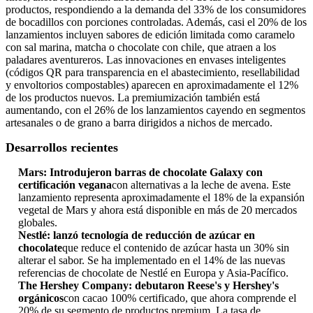
productos, respondiendo a la demanda del 33% de los consumidores
de bocadillos con porciones controladas. Además, casi el 20% de los
lanzamientos incluyen sabores de edición limitada como caramelo
con sal marina, matcha o chocolate con chile, que atraen a los
paladares aventureros. Las innovaciones en envases inteligentes
(códigos QR para transparencia en el abastecimiento, resellabilidad
y envoltorios compostables) aparecen en aproximadamente el 12%
de los productos nuevos. La premiumización también está
aumentando, con el 26% de los lanzamientos cayendo en segmentos
artesanales o de grano a barra dirigidos a nichos de mercado.
Desarrollos recientes
Mars: Introdujeron barras de chocolate Galaxy con
certificación vegana
con alternativas a la leche de avena. Este
lanzamiento representa aproximadamente el 18% de la expansión
vegetal de Mars y ahora está disponible en más de 20 mercados
globales.
Nestlé: lanzó tecnología de reducción de azúcar en
chocolate
que reduce el contenido de azúcar hasta un 30% sin
alterar el sabor. Se ha implementado en el 14% de las nuevas
referencias de chocolate de Nestlé en Europa y Asia-Pacífico.
The Hershey Company: debutaron Reese's y Hershey's
orgánicos
con cacao 100% certificado, que ahora comprende el
20% de su segmento de productos premium. La tasa de