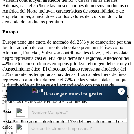
Valentín contribuyen alrededor del 35% de las ventas anuales.
Además, casi el 25 % de las presentaciones de nuevos productos en
América del Norte incluyen características de sostenibilidad o de
etiqueta limpia, alineándose con los valores del consumidor y la
demanda de productos premium.
Europa
Europa tiene una cuota de mercado del 25% y se caracteriza por una
fuerte tradición de consumo de chocolate premium. Países como
Alemania, Francia y Suiza son contribuyentes clave, y el chocolate
negro representa casi el 34% de la demanda regional. Alrededor del
42% de los consumidores europeos priorizan el origen del cacao y el
abastecimiento ético. El chocolate blanco representa alrededor del
22% durante las temporadas navideñas. Los canales fuera de línea
representan aproximadamente el 72% de las ventas totales, aunque
la distribución en línea se está expandiendo con una tasa de
×
crecimiento anual del 19%. Las etiquetas premium y orgánicas
Descargar muestra gratis
representan alrededor del 18% de todos los nuevos lanzamientos de
productos de chocolate en todo el continente.
Asia-Pacífico
Asia-Pacífico aporta alrededor del 15% del mercado mundial de
dulces con sabor a chocolate, impulsado por la creciente
urbanización y el aumento de los ingresos disponibles. China,