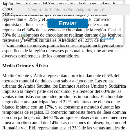
Japón, India y Corea del Sur son centros de demanda clave. El
chocolate con leche domina con aproximadamente un 45% de
participación, mientras que el chocolate negro y el blanco
representan el 25% y el 20%, respectivamente. El comercio
Enviar
minorista en línea se está expandiendo rápidamente y ahora
representa el 34% de las ventas de chocolate de la región. Casi el
30% de las compras de chocolate se realizan durante días festivos,
Garantizamos la total confidencialidad de sus datos personales.
Privacidad
festivales y eventos culturales. Alrededor del 23% de los
lanzamientos de nuevos productos en esta región incluyen sabores
específicos de la región o envases personalizados, que atraen las
diversas preferencias de los consumidores.
Medio Oriente y África
Medio Oriente y África representan aproximadamente el 5% del
mercado mundial de dulces con sabor a chocolate. Las zonas
urbanas de Arabia Saudita, los Emiratos Árabes Unidos y Sudáfrica
impulsan la mayor parte del consumo, y alrededor del 60% de las
ventas minoristas comprenden productos importados. El chocolate
negro tiene una participación del 22%, mientras que el chocolate
blanco le sigue con un 17%, y se consume a menudo durante las
temporadas de regalos. El comercio minorista fuera de línea domina
con una participación del 81%, aunque se observa un crecimiento en
línea a un ritmo anual del 14%. Las ocasiones de obsequio, como el
Ramadán y el Eid, representan casi el 35% de las ventas anuales de