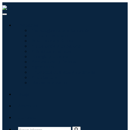
Industrias
Tecnologías de la información
Cuidado de la salud
Maquinaria y Equipo
Automoción y transporte
Alimentos y bebidas
Energía y potencia
Aeroespacial y Defensa
Agricultura
Productos químicos y materiales
Arquitectura
Bienes de consumo
Blogs
Acerca de
Contacto