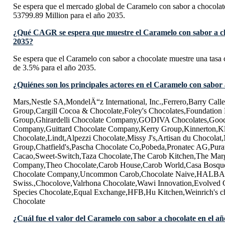
Se espera que el mercado global de Caramelo con sabor a chocola
53799.89 Million para el año 2035.
¿Qué CAGR se espera que muestre el Caramelo con sabor a ch
2035?
Se espera que el Caramelo con sabor a chocolate muestre una ta
de 3.5% para el año 2035.
¿Quiénes son los principales actores en el Caramelo con sabor
Mars,Nestle SA,MondelÄ“z International, Inc.,Ferrero,Barry Cal
Group,Cargill Cocoa & Chocolate,Foley's Chocolates,Foundation 
Group,Ghirardelli Chocolate Company,GODIVA Chocolates,Goo
Company,Guittard Chocolate Company,Kerry Group,Kinnerton,Kli
Chocolate,Lindt,Alpezzi Chocolate,Missy J's,Artisan du Chocolat
Group,Chatfield's,Pascha Chocolate Co,Pobeda,Pronatec AG,Purat
Cacao,Sweet-Switch,Taza Chocolate,The Carob Kitchen,The Marg
Company,Theo Chocolate,Carob House,Carob World,Casa Bosqu
Chocolate Company,Uncommon Carob,Chocolate Naive,HALBA S
Swiss.,Chocolove,Valrhona Chocolate,Wawi Innovation,Evolved 
Species Chocolate,Equal Exchange,HFB,Hu Kitchen,Weinrich'
Chocolate
¿Cuál fue el valor del Caramelo con sabor a chocolate en el a