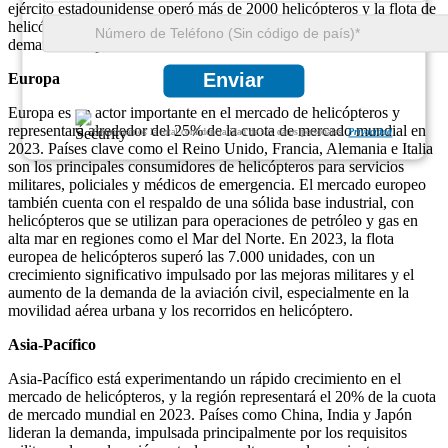
ejército estadounidense operó más de 2000 helicópteros y la flota de
helicópteros civiles superó las 5000 unidades, lo que refleja una gran
demanda de aplicaciones tanto comerciales como militares.
Enviar
Europa
Europa es un actor importante en el mercado de helicópteros y
representará alrededor del 25% de la cuota de mercado mundial en
Garantizamos la total confidencialidad de sus datos personales.
Privacidad
2023. Países clave como el Reino Unido, Francia, Alemania e Italia
son los principales consumidores de helicópteros para servicios
militares, policiales y médicos de emergencia. El mercado europeo
también cuenta con el respaldo de una sólida base industrial, con
helicópteros que se utilizan para operaciones de petróleo y gas en
alta mar en regiones como el Mar del Norte. En 2023, la flota
europea de helicópteros superó las 7.000 unidades, con un
crecimiento significativo impulsado por las mejoras militares y el
aumento de la demanda de la aviación civil, especialmente en la
movilidad aérea urbana y los recorridos en helicóptero.
Asia-Pacífico
Asia-Pacífico está experimentando un rápido crecimiento en el
mercado de helicópteros, y la región representará el 20% de la cuota
de mercado mundial en 2023. Países como China, India y Japón
lideran la demanda, impulsada principalmente por los requisitos