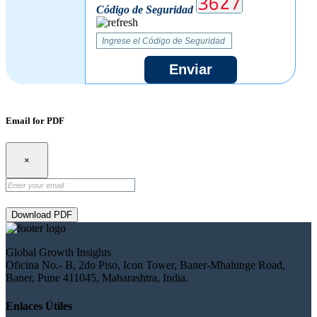
Código de Seguridad
Enviar
Email for PDF
×
Download PDF
Global Growth Insights
Oficina No.- B, 2do Piso, Icon Tower, Baner-Mhalunge Road,
Baner, Pune 411045, Maharashtra, India.
Enlaces Útiles