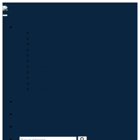
Industrias
Tecnologías de la información
Cuidado de la salud
Maquinaria y Equipo
Automoción y transporte
Alimentos y bebidas
Energía y potencia
Aeroespacial y Defensa
Agricultura
Productos químicos y materiales
Arquitectura
Bienes de consumo
Blogs
Acerca de
Contacto