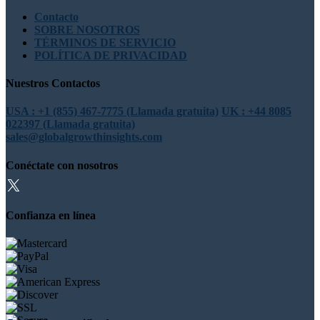
Contacto
SOBRE NOSOTROS
TÉRMINOS DE SERVICIO
POLÍTICA DE PRIVACIDAD
Nuestros Contactos
USA : +1 (855) 467-7775 (Llamada gratuita)
UK : +44 8085
022397 (Llamada gratuita)
sales@globalgrowthinsights.com
Conéctate con nosotros
Confianza en línea