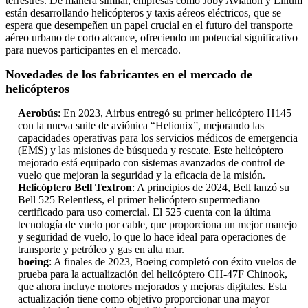
terrestres. De manera similar, empresas como Joby Aviation y Lilium
están desarrollando helicópteros y taxis aéreos eléctricos, que se
espera que desempeñen un papel crucial en el futuro del transporte
aéreo urbano de corto alcance, ofreciendo un potencial significativo
para nuevos participantes en el mercado.
Novedades de los fabricantes en el mercado de
helicópteros
Aerobús
: En 2023, Airbus entregó su primer helicóptero H145
con la nueva suite de aviónica “Helionix”, mejorando las
capacidades operativas para los servicios médicos de emergencia
(EMS) y las misiones de búsqueda y rescate. Este helicóptero
mejorado está equipado con sistemas avanzados de control de
vuelo que mejoran la seguridad y la eficacia de la misión.
Helicóptero Bell Textron
: A principios de 2024, Bell lanzó su
Bell 525 Relentless, el primer helicóptero supermediano
certificado para uso comercial. El 525 cuenta con la última
tecnología de vuelo por cable, que proporciona un mejor manejo
y seguridad de vuelo, lo que lo hace ideal para operaciones de
transporte y petróleo y gas en alta mar.
boeing
: A finales de 2023, Boeing completó con éxito vuelos de
prueba para la actualización del helicóptero CH-47F Chinook,
que ahora incluye motores mejorados y mejoras digitales. Esta
actualización tiene como objetivo proporcionar una mayor