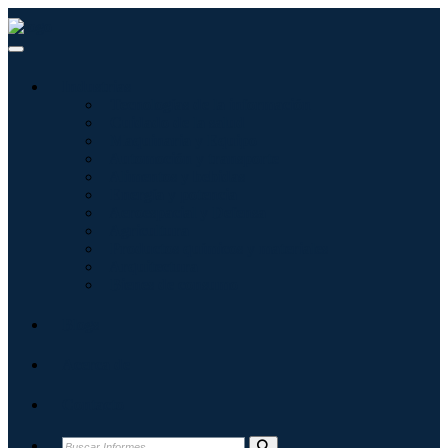
Industrias
Tecnologías de la información
Cuidado de la salud
Maquinaria y Equipo
Automoción y transporte
Alimentos y bebidas
Energía y potencia
Aeroespacial y Defensa
Agricultura
Productos químicos y materiales
Arquitectura
Bienes de consumo
Blogs
Acerca de
Contacto