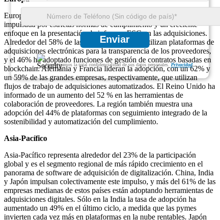
Europa representa casi el 27 % de la cuota de mercado global,
impulsada por estrictas normas de cumplimiento y un creciente
enfoque en la presentación de informes ESG en las adquisiciones.
Enviar
Alrededor del 58% de las empresas europeas utilizan plataformas de
adquisiciones electrónicas para la transparencia de los proveedores,
y el 46% ha adoptado funciones de gestión de contratos basadas en
Garantizamos la total confidencialidad de sus datos personales.
Privacidad
blockchain. Alemania y Francia lideran la adopción, con un 62% y
un 59% de las grandes empresas, respectivamente, que utilizan
flujos de trabajo de adquisiciones automatizados. El Reino Unido ha
informado de un aumento del 52 % en las herramientas de
colaboración de proveedores. La región también muestra una
adopción del 44% de plataformas con seguimiento integrado de la
sostenibilidad y automatización del cumplimiento.
Asia-Pacífico
Asia-Pacífico representa alrededor del 23% de la participación
global y es el segmento regional de más rápido crecimiento en el
panorama de software de adquisición de digitalización. China, India
y Japón impulsan colectivamente este impulso, y más del 61% de las
empresas medianas de estos países están adoptando herramientas de
adquisiciones digitales. Sólo en la India la tasa de adopción ha
aumentado un 49% en el último ciclo, a medida que las pymes
invierten cada vez más en plataformas en la nube rentables. Japón