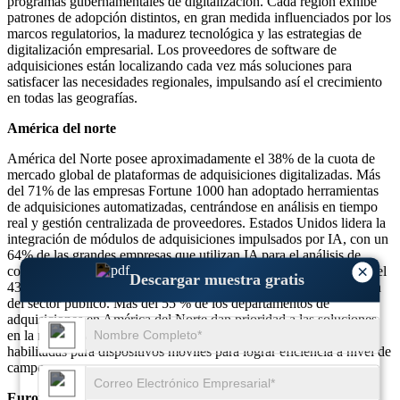
programas gubernamentales de digitalización. Cada región exhibe
patrones de adopción distintos, en gran medida influenciados por los
marcos regulatorios, la madurez tecnológica y las estrategias de
digitalización empresarial. Los proveedores de software de
adquisiciones están localizando cada vez más soluciones para
satisfacer las necesidades regionales, impulsando así el crecimiento
en todas las geografías.
América del norte
América del Norte posee aproximadamente el 38% de la cuota de
mercado global de plataformas de adquisiciones digitalizadas. Más
del 71% de las empresas Fortune 1000 han adoptado herramientas
de adquisiciones automatizadas, centrándose en análisis en tiempo
real y gestión centralizada de proveedores. Estados Unidos lidera la
integración de módulos de adquisiciones impulsados ​​por IA, con un
64% de las grandes empresas que utilizan IA para el análisis de
×
costos y riesgos. Canadá también está presenciando un aumento del
Descargar muestra gratis
43 % en la adopción, impulsado por los esfuerzos de digitalización
del sector público. Más del 55 % de los departamentos de
adquisiciones en América del Norte dan prioridad a las soluciones
en la nube y casi el 49 % utiliza aplicaciones de adquisiciones
habilitadas para dispositivos móviles para lograr eficiencia a nivel de
campo.
Europa