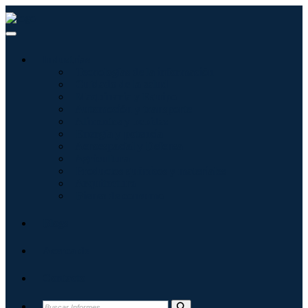
Industrias
Tecnologías de la información
Cuidado de la salud
Maquinaria y Equipo
Automoción y transporte
Alimentos y bebidas
Energía y potencia
Aeroespacial y Defensa
Agricultura
Productos químicos y materiales
Arquitectura
Bienes de consumo
Blogs
Acerca de
Contacto