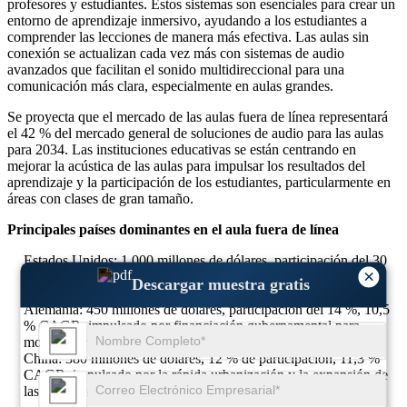
profesores y estudiantes. Estos sistemas son esenciales para crear un
entorno de aprendizaje inmersivo, ayudando a los estudiantes a
comprender las lecciones de manera más efectiva. Las aulas sin
conexión se actualizan cada vez más con sistemas de audio
avanzados que facilitan el sonido multidireccional para una
comunicación más clara, especialmente en aulas grandes.
Se proyecta que el mercado de las aulas fuera de línea representará
el 42 % del mercado general de soluciones de audio para las aulas
para 2034. Las instituciones educativas se están centrando en
mejorar la acústica de las aulas para impulsar los resultados del
aprendizaje y la participación de los estudiantes, particularmente en
áreas con clases de gran tamaño.
Principales países dominantes en el aula fuera de línea
Estados Unidos: 1.000 millones de dólares, participación del 30
×
%, 10,9 % CAGR, respaldado por importantes inversiones en
Descargar muestra gratis
mejoras de la infraestructura de las aulas.
Alemania: 450 millones de dólares, participación del 14 %, 10,5
% CAGR, impulsado por financiación gubernamental para
modernizar la tecnología educativa en las escuelas.
China: 380 millones de dólares, 12 % de participación, 11,3 %
CAGR, impulsado por la rápida urbanización y la expansión de
las escuelas que requieren entornos de aprendizaje mejorados.