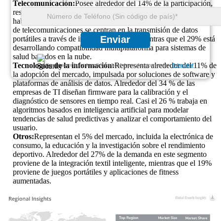
Telecomunicación:
Posee alrededor del 14% de la participación,
respaldada por la integración en dispositivos conectados y redes
habilitadas para IoT. Aproximadamente el 37% de las empresas
de telecomunicaciones se centran en la transmisión de datos
Enviar
portátiles a través de infraestructura 5G, mientras que el 29% está
desarrollando compatibilidad multiplataforma para sistemas de
salud basados ​​en la nube.
Tecnologías de la información:
Representa alrededor del 11% de
Garantizamos la total confidencialidad de sus datos personales.
Privacidad
la adopción del mercado, impulsada por soluciones de software y
plataformas de análisis de datos. Alrededor del 34 % de las
empresas de TI diseñan firmware para la calibración y el
diagnóstico de sensores en tiempo real. Casi el 26 % trabaja en
algoritmos basados ​​en inteligencia artificial para modelar
tendencias de salud predictivas y analizar el comportamiento del
usuario.
Otros:
Representan el 5% del mercado, incluida la electrónica de
consumo, la educación y la investigación sobre el rendimiento
deportivo. Alrededor del 27% de la demanda en este segmento
proviene de la integración textil inteligente, mientras que el 19%
proviene de juegos portátiles y aplicaciones de fitness
aumentadas.