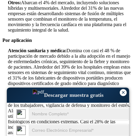
Otros:
Abarcan el 4% del mercado, incluyendo soluciones
híbridas y multisensoriales. Alrededor del 31% de las nuevas
empresas están desarrollando sistemas de fusión de múltiples
sensores que combinan el monitoreo de la temperatura, el
movimiento y la frecuencia cardíaca en una plataforma para el
seguimiento integral de la salud.
Por aplicación
Atención sanitaria y médica:
Domina con casi el 48 % de
participación de mercado debido a la alta adopción en el manejo
de enfermedades crónicas, seguimiento de la fiebre y monitoreo
de pacientes. Alrededor del 39% de los hospitales emplean estos
sensores en sistemas de seguimiento vital continuo, mientras que
el 31% de los fabricantes de dispositivos portátiles producen
dispositivos certificados de grado médico para diagnóstico
remoto.
×
Industriales y militares:
Representa aproximadamente el 22 %
Descargar muestra gratis
de la demanda global, impulsada por aplicaciones en seguridad
de los trabajadores, vigilancia de defensa y monitoreo del estrés.
Alrededor del 33% de los proyectos de investigación militar
utilizan sensores portátiles para el seguimiento de datos
fisiológicos en condiciones extremas. Casi el 28% de las
industrias los aplican para el monitoreo de riesgos laborales y
análisis predictivos de seguridad.