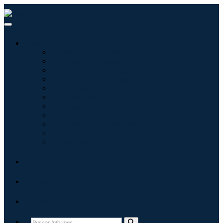
Industrias
Tecnologías de la información
Cuidado de la salud
Maquinaria y Equipo
Automoción y transporte
Alimentos y bebidas
Energía y potencia
Aeroespacial y Defensa
Agricultura
Productos químicos y materiales
Arquitectura
Bienes de consumo
Blogs
Acerca de
Contacto