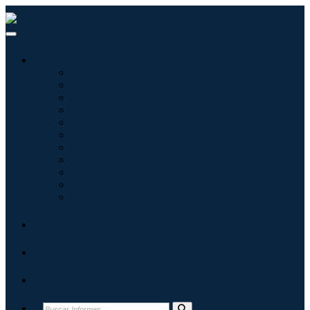
Industrias
Tecnologías de la información
Cuidado de la salud
Maquinaria y Equipo
Automoción y transporte
Alimentos y bebidas
Energía y potencia
Aeroespacial y Defensa
Agricultura
Productos químicos y materiales
Arquitectura
Bienes de consumo
Blogs
Acerca de
Contacto