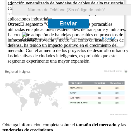
adopción generalizada de bandejas de cables de alta resistencia.
Con la creciente industrialización en las economías emergentes,
se espera que aumente la demanda de bandejas portacables en
aplicaciones industriales.
Enviar
Otros:
El segmento "Otros" incluye bandejas portacables
utilizadas en aplicaciones residenciales, de transporte y militares.
La creciente adopción de bandejas portacables en proyectos de
Garantizamos la total confidencialidad de sus datos personales.
Privacidad
infraestructura ferroviaria y metro, así como en instalaciones de
defensa, ha tenido un impacto positivo en el crecimiento del
mercado. Con el aumento de los proyectos de desarrollo urbano y
las iniciativas de ciudades inteligentes, es probable que este
segmento experimente una mayor expansión.
XX
XX%
XX
XX%
XX
XX%
XX
XX%
Obtenga información completa sobre el
tamaño del mercado
y las
tendencias de crecimiento