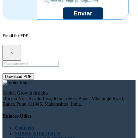
Enviar
Email for PDF
×
Download PDF
Global Growth Insights
Oficina No.- B, 2do Piso, Icon Tower, Baner-Mhalunge Road,
Baner, Pune 411045, Maharashtra, India.
Enlaces Útiles
Contacto
SOBRE NOSOTROS