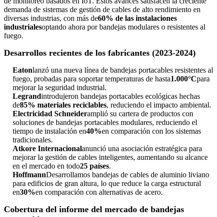
de monitoreo basados ​​en IoT. Estos avances satisfacen la creciente
demanda de sistemas de gestión de cables de alto rendimiento en
diversas industrias, con más de
60% de las instalaciones
industriales
optando ahora por bandejas modulares o resistentes al
fuego.
Desarrollos recientes de los fabricantes (2023-2024)
Eaton
lanzó una nueva línea de bandejas portacables resistentes al
fuego, probadas para soportar temperaturas de hasta
1.000°C
para
mejorar la seguridad industrial.
Legrand
introdujeron bandejas portacables ecológicas hechas
de
85% materiales reciclables
, reduciendo el impacto ambiental.
Electricidad Schneider
amplió su cartera de productos con
soluciones de bandejas portacables modulares, reduciendo el
tiempo de instalación en
40%
en comparación con los sistemas
tradicionales.
Atkore Internacional
anunció una asociación estratégica para
mejorar la gestión de cables inteligentes, aumentando su alcance
en el mercado en todo
25 países
.
Hoffmann
Desarrollamos bandejas de cables de aluminio liviano
para edificios de gran altura, lo que reduce la carga estructural
en
30%
en comparación con alternativas de acero.
Cobertura del informe del mercado de bandejas