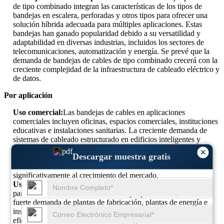
de tipo combinado integran las características de los tipos de
bandejas en escalera, perforadas y otros tipos para ofrecer una
solución híbrida adecuada para múltiples aplicaciones. Estas
bandejas han ganado popularidad debido a su versatilidad y
adaptabilidad en diversas industrias, incluidos los sectores de
telecomunicaciones, automatización y energía. Se prevé que la
demanda de bandejas de cables de tipo combinado crecerá con la
creciente complejidad de la infraestructura de cableado eléctrico y
de datos.
Por aplicación
Uso comercial:
Las bandejas de cables en aplicaciones
comerciales incluyen oficinas, espacios comerciales, instituciones
educativas e instalaciones sanitarias. La creciente demanda de
sistemas de cableado estructurado en edificios inteligentes y
complejos comerciales ha impulsado el mercado de bandejas
×
Descargar muestra gratis
portacables en este sector. La expansión de las actividades de
construcción comercial a nivel mundial ha contribuido
significativamente al crecimiento del mercado.
Uso industrial:
Las aplicaciones industriales ocupan la mayor
participación en el mercado de bandejas portacables, con una
fuerte demanda de plantas de fabricación, plantas de energía e
instalaciones de petróleo y gas. La necesidad de una gestión
eficiente de los cables en entornos peligrosos ha llevado a la