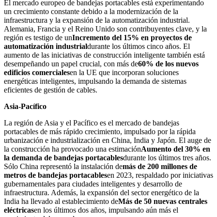
El mercado europeo de bandejas portacables está experimentando
un crecimiento constante debido a la modernización de la
infraestructura y la expansión de la automatización industrial.
Alemania, Francia y el Reino Unido son contribuyentes clave, y la
región es testigo de un
Incremento del 15% en proyectos de
automatización industrial
durante los últimos cinco años. El
aumento de las iniciativas de construcción inteligente también está
desempeñando un papel crucial, con más de
60% de los nuevos
edificios comerciales
en la UE que incorporan soluciones
energéticas inteligentes, impulsando la demanda de sistemas
eficientes de gestión de cables.
Asia-Pacífico
La región de Asia y el Pacífico es el mercado de bandejas
portacables de más rápido crecimiento, impulsado por la rápida
urbanización e industrialización en China, India y Japón. El auge de
la construcción ha provocado una estimación
Aumento del 30% en
la demanda de bandejas portacables
durante los últimos tres años.
Sólo China representó la instalación de
más de 200 millones de
metros de bandejas portacables
en 2023, respaldado por iniciativas
gubernamentales para ciudades inteligentes y desarrollo de
infraestructura. Además, la expansión del sector energético de la
India ha llevado al establecimiento de
Más de 50 nuevas centrales
eléctricas
en los últimos dos años, impulsando aún más el