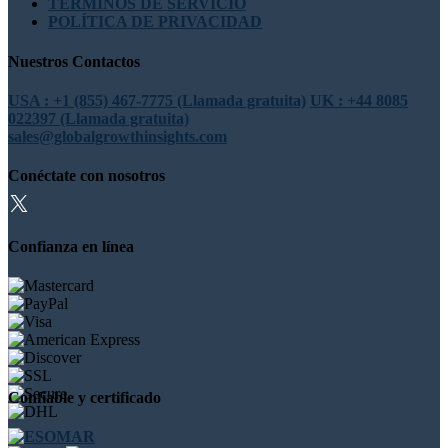
TÉRMINOS DE SERVICIO
POLÍTICA DE PRIVACIDAD
Nuestros Contactos
USA : +1 (855) 467-7775 (Llamada gratuita)
UK : +44 8085
022397 (Llamada gratuita)
sales@globalgrowthinsights.com
Conéctate con nosotros
Confianza en línea
Confiable y certificado