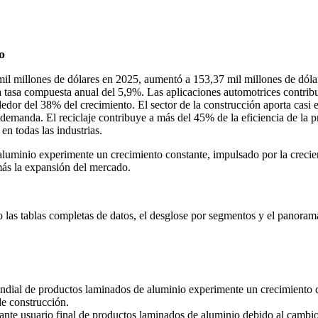
o
il millones de dólares en 2025, aumentó a 153,37 mil millones de dóla
a tasa compuesta anual del 5,9%. Las aplicaciones automotrices contri
dedor del 38% del crecimiento. El sector de la construcción aporta casi
 demanda. El reciclaje contribuye a más del 45% de la eficiencia de la p
n todas las industrias.
uminio experimente un crecimiento constante, impulsado por la crecien
 más la expansión del mercado.
o las
tablas completas de datos, el desglose por segmentos y el panoram
dial de productos laminados de aluminio experimente un crecimiento co
de construcción.
ante usuario final de productos laminados de aluminio debido al cambio 