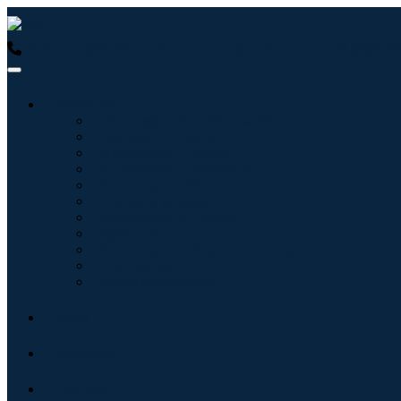
USA : +1 (855) 467-7775 (Llamada gratuita)
UK : +44 8085 02
Industrias
Tecnologías de la información
Cuidado de la salud
Maquinaria y Equipo
Automoción y transporte
Alimentos y bebidas
Energía y potencia
Aeroespacial y Defensa
Agricultura
Productos químicos y materiales
Arquitectura
Bienes de consumo
Blogs
Acerca de
Contacto