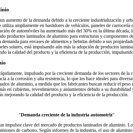
inio
 aumento de la demanda debido a la creciente industrialización y urba
e utiliza ampliamente en bastidores de vehículos, paneles de carrocería 
bricación de automóviles ha aumentado más del 30% en la última década, 
ando productos laminados de aluminio para estructuras y componentes de 
n demanda para envases de alimentos y bebidas debido a sus propiedades
aneles solares, está impulsando aún más la adopción de productos lamin
rando la calidad del producto y la eficiencia de la producción, impulsand
nio
ápidamente, impulsado por la creciente demanda de los sectores de la 
ia a la corrosión y alta resistencia, lo que los hace ideales para divers
s de aluminio, a medida que los fabricantes buscan reducir el peso de l
 más en cubiertas, revestimientos y aislamientos debido a su durabilidad
án mejorando la calidad del producto y la eficiencia de la producción.
"
Demanda creciente de la industria automotriz
"
es un impulsor clave del mercado de productos laminados de aluminio. L
emisiones de carbono. Según informes de la industria, el uso de alumi