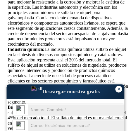
para mejorar la resistencia a la corrosión y mejorar la estética de
la superficie. Las industrias automotriz y electrónica son los
principales consumidores de sulfato de níquel para
galvanoplastia. Con la creciente demanda de dispositivos
electrónicos y componentes automotrices livianos, se espera que
este segmento de aplicaciones crezca constantemente. Además, la
creciente dependencia del sector aeroespacial de la galvanoplastia
para recubrimientos protectores está impulsando un mayor
crecimiento del mercado.
Industria química:
La industria química utiliza sulfato de níquel
en la síntesis de diversos compuestos químicos y catalizadores.
Esta aplicación representa casi el 20% del mercado total. El
sulfato de níquel se utiliza en soluciones de niquelado, productos
químicos intermedios y producción de productos químicos
especiales. La creciente necesidad de procesos catalíticos
eficientes en los sectores petroquímico y farmacéutico está
fomentando la demanda. Los países con capacidad de fabricación
×
Descargar muestra gratis
de productos químicos a gran escala, como China y la India,
están contribuyendo significativamente al crecimiento de este
segmento.
Batería:
El segmento de baterías es el mayor consumidor de
sulfato de níquel de alta pureza y representa aproximadamente el
45% del mercado total. El sulfato de níquel es un material crucial
en la producción de baterías de iones de litio utilizadas en
vehículos eléctricos (EV) y en el almacenamiento de energía