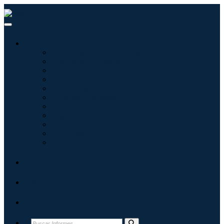
Industrias
Tecnologías de la información
Cuidado de la salud
Maquinaria y Equipo
Automoción y transporte
Alimentos y bebidas
Energía y potencia
Aeroespacial y Defensa
Agricultura
Productos químicos y materiales
Arquitectura
Bienes de consumo
Blogs
Acerca de
Contacto