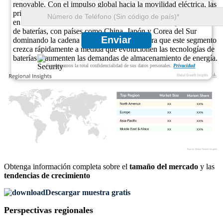
renovable. Con el impulso global hacia la movilidad eléctrica, las
principales empresas automotrices están aumentando su inversión
en la fabricación de baterías. Asia-Pacífico lidera la producción
de baterías, con países como China, Japón y Corea del Sur
Enviar
dominando la cadena de suministro. Se espera que este segmento
crezca rápidamente a medida que evolucionen las tecnologías de
baterías y aumenten las demandas de almacenamiento de energía.
Garantizamos la total confidencialidad de sus datos personales.
Privacidad
XX
XX%
XX
XX%
XX
XX%
XX
XX%
Obtenga información completa sobre el
tamaño del mercado
y las
tendencias de crecimiento
Descargar muestra gratis
Perspectivas regionales