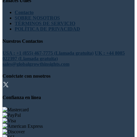
Enlaces Útiles
Contacto
SOBRE NOSOTROS
TÉRMINOS DE SERVICIO
POLÍTICA DE PRIVACIDAD
Nuestros Contactos
USA : +1 (855) 467-7775 (Llamada gratuita)
UK : +44 8085
022397 (Llamada gratuita)
sales@globalgrowthinsights.com
Conéctate con nosotros
Confianza en línea