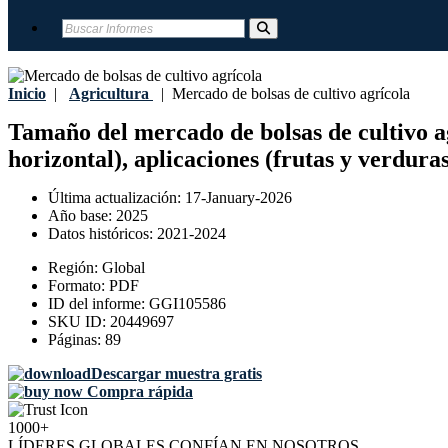
Inicio
|
Agricultura
|
Mercado de bolsas de cultivo agrícola
Tamaño del mercado de bolsas de cultivo agrí
horizontal), aplicaciones (frutas y verdura
Última actualización:
17-January-2026
Año base:
2025
Datos históricos:
2021-2024
Región:
Global
Formato:
PDF
ID del informe:
GGI105586
SKU ID:
20449697
Páginas:
89
Descargar muestra gratis
Compra rápida
1000+
LÍDERES GLOBALES CONFÍAN EN NOSOTROS