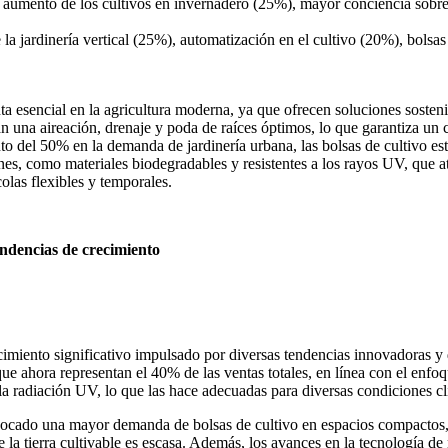
 aumento de los cultivos en invernadero (25%), mayor conciencia sobre
a jardinería vertical (25%), automatización en el cultivo (20%), bolsas
ta esencial en la agricultura moderna, ya que ofrecen soluciones sosteni
an una aireación, drenaje y poda de raíces óptimos, lo que garantiza un 
 del 50% en la demanda de jardinería urbana, las bolsas de cultivo est
ones, como materiales biodegradables y resistentes a los rayos UV, que
colas flexibles y temporales.
endencias de crecimiento
cimiento significativo impulsado por diversas tendencias innovadoras 
ue ahora representan el 40% de las ventas totales, en línea con el enfoq
la radiación UV, lo que las hace adecuadas para diversas condiciones cl
provocado una mayor demanda de bolsas de cultivo en espacios compactos
 la tierra cultivable es escasa. Además, los avances en la tecnología de