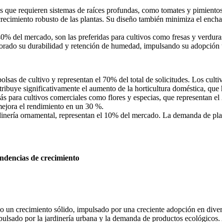
vos que requieren sistemas de raíces profundas, como tomates y pimiento
recimiento robusto de las plantas. Su diseño también minimiza el enchar
 40% del mercado, son las preferidas para cultivos como fresas y verdur
jorado su durabilidad y retención de humedad, impulsando su adopción t
lsas de cultivo y representan el 70% del total de solicitudes. Los culti
ntribuye significativamente el aumento de la horticultura doméstica, q
más para cultivos comerciales como flores y especias, que representan el
 mejora el rendimiento en un 30 %.
jardinería ornamental, representan el 10% del mercado. La demanda de p
endencias de crecimiento
o un crecimiento sólido, impulsado por una creciente adopción en dive
pulsado por la jardinería urbana y la demanda de productos ecológicos.