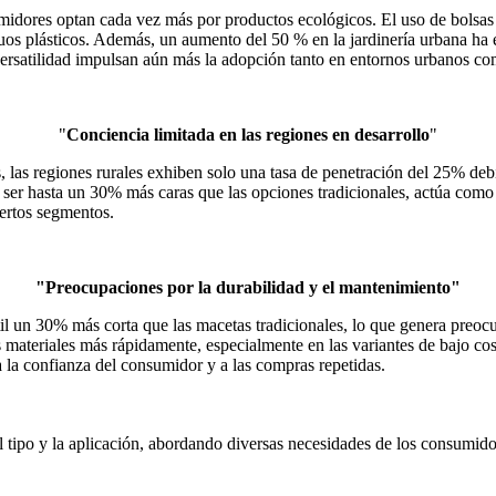
idores optan cada vez más por productos ecológicos. El uso de bolsa
iduos plásticos. Además, un aumento del 50 % en la jardinería urbana h
versatilidad impulsan aún más la adopción tanto en entornos urbanos co
"
Conciencia limitada en las regiones en desarrollo
"
, las regiones rurales exhiben solo una tasa de penetración del 25% debi
 ser hasta un 30% más caras que las opciones tradicionales, actúa como 
ertos segmentos.
"Preocupaciones por la durabilidad y el mantenimiento"
útil un 30% más corta que las macetas tradicionales, lo que genera preoc
s materiales más rápidamente, especialmente en las variantes de bajo cost
a la confianza del consumidor y a las compras repetidas.
 tipo y la aplicación, abordando diversas necesidades de los consumidor