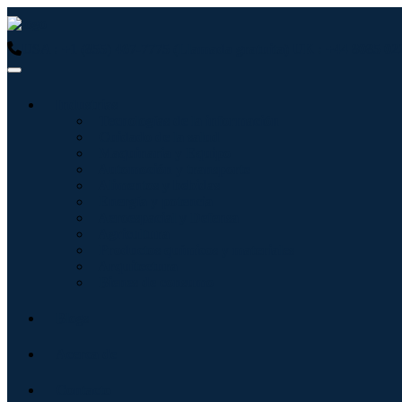
USA : +1 (855) 467-7775 (Llamada gratuita)
UK : +44 8085 02
Industrias
Tecnologías de la información
Cuidado de la salud
Maquinaria y Equipo
Automoción y transporte
Alimentos y bebidas
Energía y potencia
Aeroespacial y Defensa
Agricultura
Productos químicos y materiales
Arquitectura
Bienes de consumo
Blogs
Acerca de
Contacto