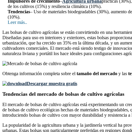
Impulsores de crecimiento
–
Agricultura urbana
prácticas (30%),
de los cultivos (15%) y resiliencia climática (10%).
Tendencias
– Uso de materiales biodegradables (30%), aumento de l
(10%).
Leer más..
Las bolsas de cultivo agrícolas se están convirtiendo en una herramien
Diseñadas para uso en interiores y exteriores, estas bolsas proporcion
urbanización, que ha crecido un 35% en la última década, y un aumento
cultivadores comerciales. El mercado está siendo testigo de innovaci
naturaleza liviana y portátil los hace ideales para configuraciones agrí
Obtenga información completa sobre el
tamaño del mercado
y las
t
Descargar muestra gratis
Tendencias del mercado de bolsas de cultivo agrícolas
El mercado de bolsas de cultivo agrícolas está experimentando un cre
de bolsas de cultivo ecológicas hechas de materiales biodegradables, q
introduciendo bolsas de cultivo con mayor durabilidad y resistencia a 
La popularidad de la agricultura urbana y la jardinería vertical ha 
urbanas. Estas bolsas son particularmente preferidas en regiones donde