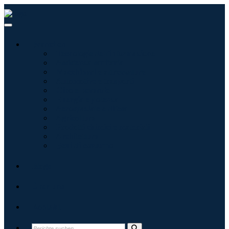
Branchen
Tecnologie dell'informazione
Assistenza sanitaria
Macchinari e attrezzature
Automotive e trasporti
Cibo e bevande
Energia e potenza
Aerospaziale e difesa
Agricoltura
Prodotti chimici e materiali
Architettura
Beni di consumo
Blogs
Über uns
Kontakt