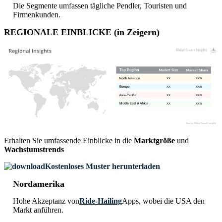
Die Segmente umfassen tägliche Pendler, Touristen und
Firmenkunden.
REGIONALE EINBLICKE (in Zeigern)
XX
XX%
XX
XX%
XX
XX%
XX
XX%
Erhalten Sie umfassende Einblicke in die
Marktgröße
und
Wachstumstrends
Kostenloses Muster herunterladen
Nordamerika
Hohe Akzeptanz von
Ride-Hailing
Apps, wobei die USA den
Markt anführen.