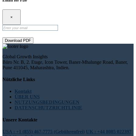
Email for PDF
×
Download PDF
Global Growth Insights
Büro Nr. B, 2. Etage, Icon Tower, Baner-Mhalunge Road, Baner,
Pune 411045, Maharashtra, Indien.
Nützliche Links
Kontakt
ÜBER UNS
NUTZUNGSBEDINGUNGEN
DATENSCHUTZRICHTLINIE
Unsere Kontakte
USA : +1 (855) 467-7775 (Gebührenfrei)
UK : +44 8085 022397