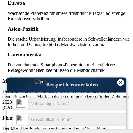
Europa
Wachsende Präferenz für umweltfreundliche Taxis und strenge
Emissionsvorschriften.
Asien-Pazifik
Die rasche Urbanisierung, insbesondere in Schwellenländern wie
Indien und China, treibt das Marktwachstum voran.
Lateinamerika
Die zunehmende Smartphone-Penetration und veränderte
Reisegewohnheiten beeinflussen die Marktdynamik.
MARKTPROJEKTION
×
Beispiel herunterladen
Der Markt für Funktaxidienste wird in den kommenden Jahren
deutlich wachsen. Marktanalysten prognostizieren für den Zeitraum
2023 bis 2028 eine durchschnittliche jährliche Wachstumsrate
(CAGR) von etwa
Firmen-Update
Der Markt für Funktaxidienste umfasst eine Vielzahl von