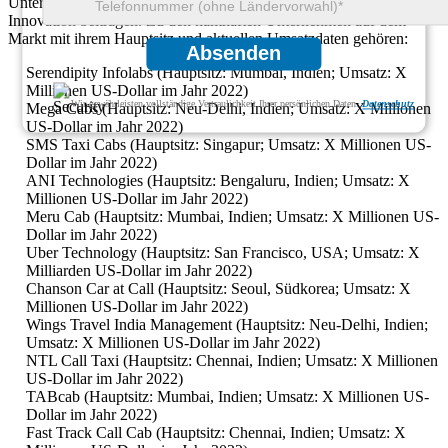
Unternehmen, die jeweils zu seiner Wettbewerbsfähigkeit und
Innovation beitragen. Zu den namhaften Unternehmen auf dem
Markt mit ihrem Hauptsitz und aktuellen Umsatzdaten gehören:
Absenden
Serendipity Infolabs (Hauptsitz: Mumbai, Indien; Umsatz: X
Millionen US-Dollar im Jahr 2022)
Wir gewährleisten vollständige Vertraulichkeit Ihrer persönlichen Daten.
Datenschutz
Mega Cabs (Hauptsitz: Neu-Delhi, Indien; Umsatz: X Millionen
US-Dollar im Jahr 2022)
SMS Taxi Cabs (Hauptsitz: Singapur; Umsatz: X Millionen US-
Dollar im Jahr 2022)
ANI Technologies (Hauptsitz: Bengaluru, Indien; Umsatz: X
Millionen US-Dollar im Jahr 2022)
Meru Cab (Hauptsitz: Mumbai, Indien; Umsatz: X Millionen US-
Dollar im Jahr 2022)
Uber Technology (Hauptsitz: San Francisco, USA; Umsatz: X
Milliarden US-Dollar im Jahr 2022)
Chanson Car at Call (Hauptsitz: Seoul, Südkorea; Umsatz: X
Millionen US-Dollar im Jahr 2022)
Wings Travel India Management (Hauptsitz: Neu-Delhi, Indien;
Umsatz: X Millionen US-Dollar im Jahr 2022)
NTL Call Taxi (Hauptsitz: Chennai, Indien; Umsatz: X Millionen
US-Dollar im Jahr 2022)
TABcab (Hauptsitz: Mumbai, Indien; Umsatz: X Millionen US-
Dollar im Jahr 2022)
Fast Track Call Cab (Hauptsitz: Chennai, Indien; Umsatz: X