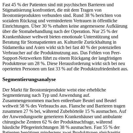
Fast 45 % der Patienten sind mit psychischen Barrieren und
Stigmatisierung konfrontiert, die mit dem Tragen von
Ileostomieprodukten verbunden sind. Rund 38 % berichten von
sozialem Rückzug und vermindertem Vertrauen in öffentliche
Einrichtungen. Über 30 % erhalten keine angemessene Aufklärung
über die Stomabehandlung nach der Operation. Nur 25 % der
Krankenhäuser weltweit bieten emotionale Unterstützung und
Beratung für Stomapatienten an. Kulturelle Zurückhaltung in
Südamerika und Asien wirkt sich bei fast 40 % der potenziellen
Verbraucher auf die Produktnutzung aus. Das Fehlen von Peer-
Support-Netzwerken führt zu einem Rückgang der langfristigen
Produkttreue um 28 %. Diese Herausforderung wirkt sich bei neu
operierten Personen um fast 33 % auf die Produktzufriedenheit aus.
Segmentierungsanalyse
Der Markt für Ileostomieprodukte weist eine erhebliche
Segmentierung nach Typ und Anwendung auf.
Zusammengenommen machen entleerbare Beutel und Beutel
weltweit 58 % des Verbrauchs aus. Flansche und Barrieren tragen
zusammen 27 % bei, während Zubehörteile 15 % ausmachen. Auf
der Anwendungsseite generieren Krankenhäuser und ambulante
chirurgische Zentren 62 % der Produktnachfrage, während
häusliche Pflegeeinrichtungen 38 % ausmachen. Fast 55 % der
Patienten benötigen mindestens zwei Produkttypen gleichzeitig.