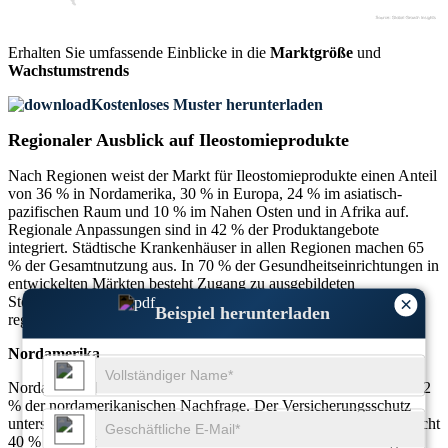
Erhalten Sie umfassende Einblicke in die
Marktgröße
und
Wachstumstrends
Kostenloses Muster herunterladen
Regionaler Ausblick auf Ileostomieprodukte
Nach Regionen weist der Markt für Ileostomieprodukte einen Anteil
von 36 % in Nordamerika, 30 % in Europa, 24 % im asiatisch-
pazifischen Raum und 10 % im Nahen Osten und in Afrika auf.
Regionale Anpassungen sind in 42 % der Produktangebote
integriert. Städtische Krankenhäuser in allen Regionen machen 65
% der Gesamtnutzung aus. In 70 % der Gesundheitseinrichtungen in
entwickelten Märkten besteht Zugang zu ausgebildeten
Stomapflegekräften. E-Commerce-Kanäle machen 35 % des
×
Beispiel herunterladen
regionalen Vertriebs in Schwellenländern aus. Nordamerika
Nordamerika
Nordamerika hält 36 % des Weltmarktes. Auf die USA entfallen 82
% der nordamerikanischen Nachfrage. Der Versicherungsschutz
unterstützt 68 % der Ileostomiepatienten. Die häusliche Pflege macht
40 % des Produktverbrauchs aus. Bei Krankenhausentlassungen