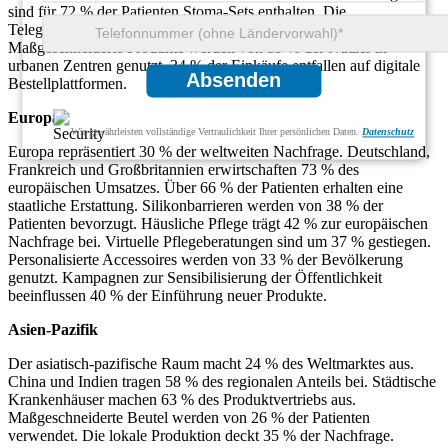
sind für 72 % der Patienten Stoma-Sets enthalten. Die
Telegesundheitsintegration unterstützt 44 % der laufenden Pflege.
Maßgeschneiderte Produkte werden von 39 % der Nutzer in
urbanen Zentren genutzt. 34 % der Einkäufe entfallen auf digitale
Absenden
Bestellplattformen.
Europa
Wir gewährleisten vollständige Vertraulichkeit Ihrer persönlichen Daten.
Datenschutz
Europa repräsentiert 30 % der weltweiten Nachfrage. Deutschland,
Frankreich und Großbritannien erwirtschaften 73 % des
europäischen Umsatzes. Über 66 % der Patienten erhalten eine
staatliche Erstattung. Silikonbarrieren werden von 38 % der
Patienten bevorzugt. Häusliche Pflege trägt 42 % zur europäischen
Nachfrage bei. Virtuelle Pflegeberatungen sind um 37 % gestiegen.
Personalisierte Accessoires werden von 33 % der Bevölkerung
genutzt. Kampagnen zur Sensibilisierung der Öffentlichkeit
beeinflussen 40 % der Einführung neuer Produkte.
Asien-Pazifik
Der asiatisch-pazifische Raum macht 24 % des Weltmarktes aus.
China und Indien tragen 58 % des regionalen Anteils bei. Städtische
Krankenhäuser machen 63 % des Produktvertriebs aus.
Maßgeschneiderte Beutel werden von 26 % der Patienten
verwendet. Die lokale Produktion deckt 35 % der Nachfrage.