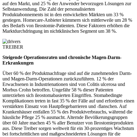
auf den Markt, und 25 % der Anwender bevorzugen Lösungen zur
Selbstanwendung. Die Zahl der personalisierten
Produktabonnements ist in den entwickelten Märkten um 33 %
gestiegen. Homecare-Anbieter kümmern sich mittlerweile um 28 %
des Bedarfs von Ileostomie-Patienten. Diese Faktoren erhöhen die
Marktdurchdringung im nichtklinischen Segment um 38 %.
TREIBER
Steigende Operationsraten und chronische Magen-Darm-
Erkrankungen
Über 60 % der Produktnachfrage sind auf die zunehmenden Darm-
und Magen-Darm-Operationen zurückzuführen. 12 % der
Erwachsenen in Industrienationen sind von Colitis ulcerosa und
Morbus Crohn betroffen. Ungefähr 58 % dieser Patienten
unterziehen sich ileostomabasierten Eingriffen. Stomabedingte
Komplikationen treten in fast 35 % der Fälle auf und erfordern einen
verstärkten Einsatz von Hautpflegebarrieren und -flanschen. Auf
Krankenhäuser entfallen 55 % des Produktverbrauchs, während die
häusliche Pflege 25 % ausmacht. Alternde Bevölkerungsgruppen
über 60 Jahre machen 45 % aller Benutzer von Ileostomieprodukten
aus. Diese Treiber sorgen weltweit für ein 30-prozentiges Wachstum
bei fortschrittlichen und maßgeschneiderten Lösungen für die