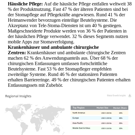
Häusliche Pflege:
Auf die häusliche Pflege entfallen weltweit 38
% der Produktnutzung. Fast 47 % der älteren Patienten sind bei
der Stomapflege auf Pflegekräfte angewiesen. Rund 41 % der
Heimanwender bevorzugen einteilige Beutelsysteme. Die
Akzeptanz von Tele-Stoma-Diensten ist um 40 % gestiegen.
Maßgeschneiderte Produkte werden von 36 % der Patienten in
der häuslichen Pflege verwendet. 32 % dieses Segments nutzen
mobile Apps zur Stomaverfolgung.
Krankenhäuser und ambulante chirurgische
Zentren:
Krankenhäuser und ambulante chirurgische Zentren
machen 62 % des Anwendungsanteils aus. Über 68 % der
chirurgischen Entlassungen umfassen fortschrittliche
Beutelsysteme. Fast 53 % der Stomapfleger empfehlen
zweiteilige Systeme. Rund 46 % der stationären Patienten
erhalten Barriereringe. 49 % der chirurgischen Patienten erhalten
Entlassungssets mit Zubehör.
USD 0.36 Bn
34%
USD 0.28 Bn
26%
USD 0.26 Bn
25%
USD 0.16 Bn
15%