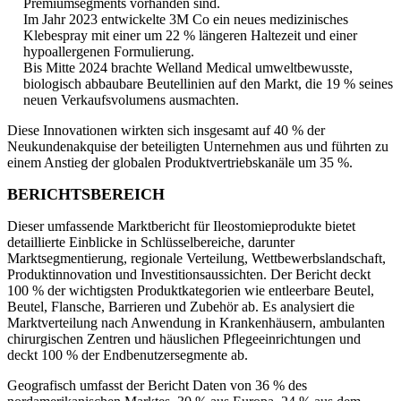
Premiumsegments vorhanden sind.
Im Jahr 2023 entwickelte 3M Co ein neues medizinisches
Klebespray mit einer um 22 % längeren Haltezeit und einer
hypoallergenen Formulierung.
Bis Mitte 2024 brachte Welland Medical umweltbewusste,
biologisch abbaubare Beutellinien auf den Markt, die 19 % seines
neuen Verkaufsvolumens ausmachten.
Diese Innovationen wirkten sich insgesamt auf 40 % der
Neukundenakquise der beteiligten Unternehmen aus und führten zu
einem Anstieg der globalen Produktvertriebskanäle um 35 %.
BERICHTSBEREICH
Dieser umfassende Marktbericht für Ileostomieprodukte bietet
detaillierte Einblicke in Schlüsselbereiche, darunter
Marktsegmentierung, regionale Verteilung, Wettbewerbslandschaft,
Produktinnovation und Investitionsaussichten. Der Bericht deckt
100 % der wichtigsten Produktkategorien wie entleerbare Beutel,
Beutel, Flansche, Barrieren und Zubehör ab. Es analysiert die
Marktverteilung nach Anwendung in Krankenhäusern, ambulanten
chirurgischen Zentren und häuslichen Pflegeeinrichtungen und
deckt 100 % der Endbenutzersegmente ab.
Geografisch umfasst der Bericht Daten von 36 % des