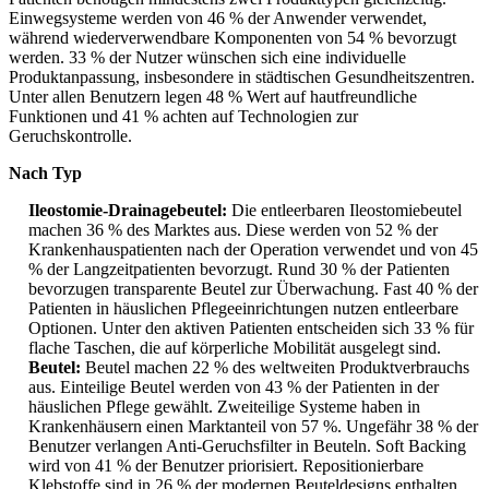
Einwegsysteme werden von 46 % der Anwender verwendet,
während wiederverwendbare Komponenten von 54 % bevorzugt
werden. 33 % der Nutzer wünschen sich eine individuelle
Produktanpassung, insbesondere in städtischen Gesundheitszentren.
Unter allen Benutzern legen 48 % Wert auf hautfreundliche
Funktionen und 41 % achten auf Technologien zur
Geruchskontrolle.
Nach Typ
Ileostomie-Drainagebeutel:
Die entleerbaren Ileostomiebeutel
machen 36 % des Marktes aus. Diese werden von 52 % der
Krankenhauspatienten nach der Operation verwendet und von 45
% der Langzeitpatienten bevorzugt. Rund 30 % der Patienten
bevorzugen transparente Beutel zur Überwachung. Fast 40 % der
Patienten in häuslichen Pflegeeinrichtungen nutzen entleerbare
Optionen. Unter den aktiven Patienten entscheiden sich 33 % für
flache Taschen, die auf körperliche Mobilität ausgelegt sind.
Beutel:
Beutel machen 22 % des weltweiten Produktverbrauchs
aus. Einteilige Beutel werden von 43 % der Patienten in der
häuslichen Pflege gewählt. Zweiteilige Systeme haben in
Krankenhäusern einen Marktanteil von 57 %. Ungefähr 38 % der
Benutzer verlangen Anti-Geruchsfilter in Beuteln. Soft Backing
wird von 41 % der Benutzer priorisiert. Repositionierbare
Klebstoffe sind in 26 % der modernen Beuteldesigns enthalten.