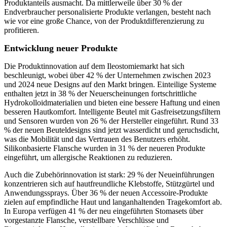
Produktanteils ausmacht. Da mittlerweile über 30 % der
Endverbraucher personalisierte Produkte verlangen, besteht nach
wie vor eine große Chance, von der Produktdifferenzierung zu
profitieren.
Entwicklung neuer Produkte
Die Produktinnovation auf dem Ileostomiemarkt hat sich
beschleunigt, wobei über 42 % der Unternehmen zwischen 2023
und 2024 neue Designs auf den Markt bringen. Einteilige Systeme
enthalten jetzt in 38 % der Neuerscheinungen fortschrittliche
Hydrokolloidmaterialien und bieten eine bessere Haftung und einen
besseren Hautkomfort. Intelligente Beutel mit Gasfreisetzungsfiltern
und Sensoren wurden von 26 % der Hersteller eingeführt. Rund 33
% der neuen Beuteldesigns sind jetzt wasserdicht und geruchsdicht,
was die Mobilität und das Vertrauen des Benutzers erhöht.
Silikonbasierte Flansche wurden in 31 % der neueren Produkte
eingeführt, um allergische Reaktionen zu reduzieren.
Auch die Zubehörinnovation ist stark: 29 % der Neueinführungen
konzentrieren sich auf hautfreundliche Klebstoffe, Stützgürtel und
Anwendungssprays. Über 36 % der neuen Accessoire-Produkte
zielen auf empfindliche Haut und langanhaltenden Tragekomfort ab.
In Europa verfügen 41 % der neu eingeführten Stomasets über
vorgestanzte Flansche, verstellbare Verschlüsse und