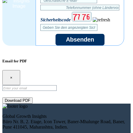
Sicherheitscode
Absenden
Email for PDF
×
Download PDF
Global Growth Insights
Büro Nr. B, 2. Etage, Icon Tower, Baner-Mhalunge Road, Baner,
Pune 411045, Maharashtra, Indien.