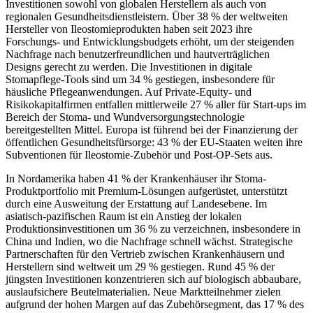
Investitionen sowohl von globalen Herstellern als auch von
regionalen Gesundheitsdienstleistern. Über 38 % der weltweiten
Hersteller von Ileostomieprodukten haben seit 2023 ihre
Forschungs- und Entwicklungsbudgets erhöht, um der steigenden
Nachfrage nach benutzerfreundlichen und hautverträglichen
Designs gerecht zu werden. Die Investitionen in digitale
Stomapflege-Tools sind um 34 % gestiegen, insbesondere für
häusliche Pflegeanwendungen. Auf Private-Equity- und
Risikokapitalfirmen entfallen mittlerweile 27 % aller für Start-ups im
Bereich der Stoma- und Wundversorgungstechnologie
bereitgestellten Mittel. Europa ist führend bei der Finanzierung der
öffentlichen Gesundheitsfürsorge: 43 % der EU-Staaten weiten ihre
Subventionen für Ileostomie-Zubehör und Post-OP-Sets aus.
In Nordamerika haben 41 % der Krankenhäuser ihr Stoma-
Produktportfolio mit Premium-Lösungen aufgerüstet, unterstützt
durch eine Ausweitung der Erstattung auf Landesebene. Im
asiatisch-pazifischen Raum ist ein Anstieg der lokalen
Produktionsinvestitionen um 36 % zu verzeichnen, insbesondere in
China und Indien, wo die Nachfrage schnell wächst. Strategische
Partnerschaften für den Vertrieb zwischen Krankenhäusern und
Herstellern sind weltweit um 29 % gestiegen. Rund 45 % der
jüngsten Investitionen konzentrieren sich auf biologisch abbaubare,
auslaufsichere Beutelmaterialien. Neue Marktteilnehmer zielen
aufgrund der hohen Margen auf das Zubehörsegment, das 17 % des