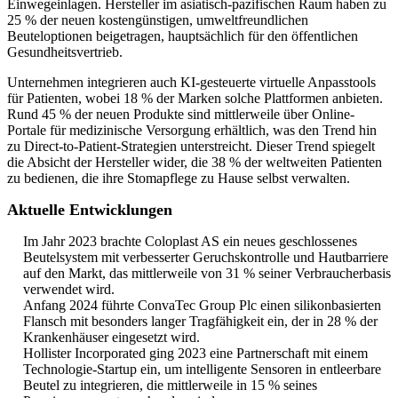
Einwegeinlagen. Hersteller im asiatisch-pazifischen Raum haben zu
25 % der neuen kostengünstigen, umweltfreundlichen
Beuteloptionen beigetragen, hauptsächlich für den öffentlichen
Gesundheitsvertrieb.
Unternehmen integrieren auch KI-gesteuerte virtuelle Anpasstools
für Patienten, wobei 18 % der Marken solche Plattformen anbieten.
Rund 45 % der neuen Produkte sind mittlerweile über Online-
Portale für medizinische Versorgung erhältlich, was den Trend hin
zu Direct-to-Patient-Strategien unterstreicht. Dieser Trend spiegelt
die Absicht der Hersteller wider, die 38 % der weltweiten Patienten
zu bedienen, die ihre Stomapflege zu Hause selbst verwalten.
Aktuelle Entwicklungen
Im Jahr 2023 brachte Coloplast AS ein neues geschlossenes
Beutelsystem mit verbesserter Geruchskontrolle und Hautbarriere
auf den Markt, das mittlerweile von 31 % seiner Verbraucherbasis
verwendet wird.
Anfang 2024 führte ConvaTec Group Plc einen silikonbasierten
Flansch mit besonders langer Tragfähigkeit ein, der in 28 % der
Krankenhäuser eingesetzt wird.
Hollister Incorporated ging 2023 eine Partnerschaft mit einem
Technologie-Startup ein, um intelligente Sensoren in entleerbare
Beutel zu integrieren, die mittlerweile in 15 % seines