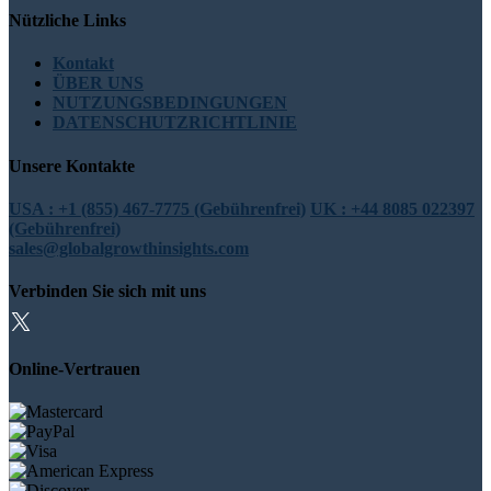
Nützliche Links
Kontakt
ÜBER UNS
NUTZUNGSBEDINGUNGEN
DATENSCHUTZRICHTLINIE
Unsere Kontakte
USA : +1 (855) 467-7775 (Gebührenfrei)
UK : +44 8085 022397
(Gebührenfrei)
sales@globalgrowthinsights.com
Verbinden Sie sich mit uns
Online-Vertrauen