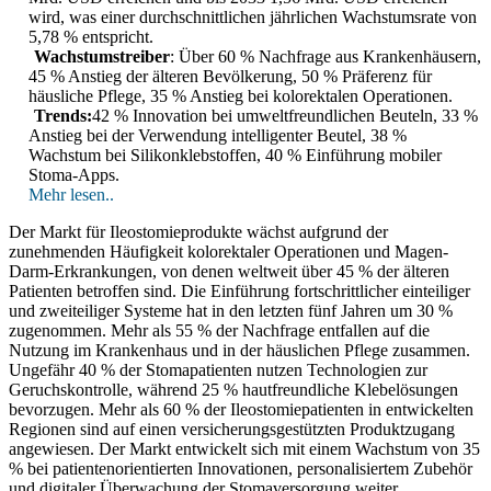
wird, was einer durchschnittlichen jährlichen Wachstumsrate von
5,78 % entspricht.
Wachstumstreiber
: Über 60 % Nachfrage aus Krankenhäusern,
45 % Anstieg der älteren Bevölkerung, 50 % Präferenz für
häusliche Pflege, 35 % Anstieg bei kolorektalen Operationen.
Trends:
42 % Innovation bei umweltfreundlichen Beuteln, 33 %
Anstieg bei der Verwendung intelligenter Beutel, 38 %
Wachstum bei Silikonklebstoffen, 40 % Einführung mobiler
Stoma-Apps.
Mehr lesen..
Der Markt für Ileostomieprodukte wächst aufgrund der
zunehmenden Häufigkeit kolorektaler Operationen und Magen-
Darm-Erkrankungen, von denen weltweit über 45 % der älteren
Patienten betroffen sind. Die Einführung fortschrittlicher einteiliger
und zweiteiliger Systeme hat in den letzten fünf Jahren um 30 %
zugenommen. Mehr als 55 % der Nachfrage entfallen auf die
Nutzung im Krankenhaus und in der häuslichen Pflege zusammen.
Ungefähr 40 % der Stomapatienten nutzen Technologien zur
Geruchskontrolle, während 25 % hautfreundliche Klebelösungen
bevorzugen. Mehr als 60 % der Ileostomiepatienten in entwickelten
Regionen sind auf einen versicherungsgestützten Produktzugang
angewiesen. Der Markt entwickelt sich mit einem Wachstum von 35
% bei patientenorientierten Innovationen, personalisiertem Zubehör
und digitaler Überwachung der Stomaversorgung weiter.