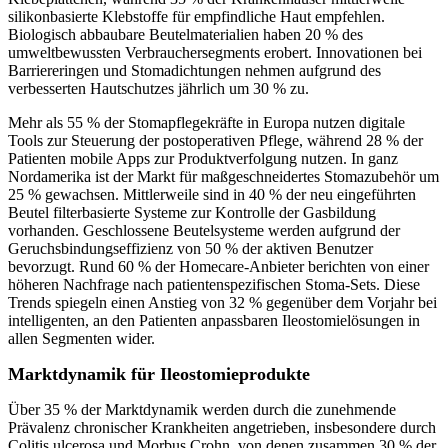
silikonbasierte Klebstoffe für empfindliche Haut empfehlen.
Biologisch abbaubare Beutelmaterialien haben 20 % des
umweltbewussten Verbrauchersegments erobert. Innovationen bei
Barriereringen und Stomadichtungen nehmen aufgrund des
verbesserten Hautschutzes jährlich um 30 % zu.
Mehr als 55 % der Stomapflegekräfte in Europa nutzen digitale
Tools zur Steuerung der postoperativen Pflege, während 28 % der
Patienten mobile Apps zur Produktverfolgung nutzen. In ganz
Nordamerika ist der Markt für maßgeschneidertes Stomazubehör um
25 % gewachsen. Mittlerweile sind in 40 % der neu eingeführten
Beutel filterbasierte Systeme zur Kontrolle der Gasbildung
vorhanden. Geschlossene Beutelsysteme werden aufgrund der
Geruchsbindungseffizienz von 50 % der aktiven Benutzer
bevorzugt. Rund 60 % der Homecare-Anbieter berichten von einer
höheren Nachfrage nach patientenspezifischen Stoma-Sets. Diese
Trends spiegeln einen Anstieg von 32 % gegenüber dem Vorjahr bei
intelligenten, an den Patienten anpassbaren Ileostomielösungen in
allen Segmenten wider.
Marktdynamik für Ileostomieprodukte
Über 35 % der Marktdynamik werden durch die zunehmende
Prävalenz chronischer Krankheiten angetrieben, insbesondere durch
Colitis ulcerosa und Morbus Crohn, von denen zusammen 30 % der