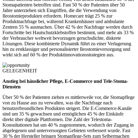
Stomapatienten betroffen sind. Fast 50 % der Patienten über 50
Jahre unterziehen sich Eingriffen, die die Verwendung von
Ileostomieprodukten erfordern. Homecare trägt 25 % zur
Produktnachfrage bei, während Krankenhäuser und ambulante
Zentren 55 % ausmachen. Über 42 % der Nachfrage werden durch
Fortschritte bei Hautschutzklebstoffen bestimmt, und mehr als 33 %
der Verbraucher weltweit bevorzugen geruchsdichte, diskrete
Lösungen. Diese kombinierte Dynamik führt zu einer Verlagerung
hin zu erstklassiger und personalisierter Ileostomieversorgung und
wirkt sich auf 60 % der Produktinnovationsstrategien aus.
GELEGENHEIT
Anstieg bei häuslicher Pflege, E-Commerce und Tele-Stoma-
Diensten
Über 50 % der Patienten ziehen es mittlerweile vor, die Stomapflege
von zu Hause aus zu verwalten, was die Nachfrage nach
benutzerfreundlichen Produkten steigert. Die E-Commerce-Kanäle
sind um 35 % gewachsen und ermöglichen 45 % der Einkäufe
direkt über digitale Plattformen. Die Zahl der Telestoma-
Konsultationen hat um 40 % zugenommen, wodurch der Zugang in
abgelegenen und unterversorgten Gebieten verbessert wurde. Fast
30 % der Hersteller bringen Stomapflege-Sets zum Selbermachen