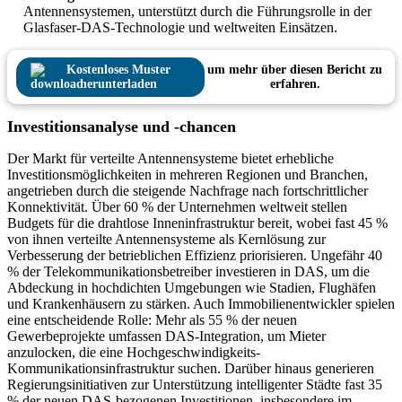
Antennensystemen, unterstützt durch die Führungsrolle in der
Glasfaser-DAS-Technologie und weltweiten Einsätzen.
Kostenloses Muster
um mehr über diesen Bericht zu
herunterladen
erfahren.
Investitionsanalyse und -chancen
Der Markt für verteilte Antennensysteme bietet erhebliche
Investitionsmöglichkeiten in mehreren Regionen und Branchen,
angetrieben durch die steigende Nachfrage nach fortschrittlicher
Konnektivität. Über 60 % der Unternehmen weltweit stellen
Budgets für die drahtlose Inneninfrastruktur bereit, wobei fast 45 %
von ihnen verteilte Antennensysteme als Kernlösung zur
Verbesserung der betrieblichen Effizienz priorisieren. Ungefähr 40
% der Telekommunikationsbetreiber investieren in DAS, um die
Abdeckung in hochdichten Umgebungen wie Stadien, Flughäfen
und Krankenhäusern zu stärken. Auch Immobilienentwickler spielen
eine entscheidende Rolle: Mehr als 55 % der neuen
Gewerbeprojekte umfassen DAS-Integration, um Mieter
anzulocken, die eine Hochgeschwindigkeits-
Kommunikationsinfrastruktur suchen. Darüber hinaus generieren
Regierungsinitiativen zur Unterstützung intelligenter Städte fast 35
% der neuen DAS-bezogenen Investitionen, insbesondere im