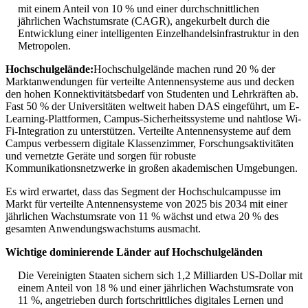
mit einem Anteil von 10 % und einer durchschnittlichen
jährlichen Wachstumsrate (CAGR), angekurbelt durch die
Entwicklung einer intelligenten Einzelhandelsinfrastruktur in den
Metropolen.
Hochschulgelände:
Hochschulgelände machen rund 20 % der
Marktanwendungen für verteilte Antennensysteme aus und decken
den hohen Konnektivitätsbedarf von Studenten und Lehrkräften ab.
Fast 50 % der Universitäten weltweit haben DAS eingeführt, um E-
Learning-Plattformen, Campus-Sicherheitssysteme und nahtlose Wi-
Fi-Integration zu unterstützen. Verteilte Antennensysteme auf dem
Campus verbessern digitale Klassenzimmer, Forschungsaktivitäten
und vernetzte Geräte und sorgen für robuste
Kommunikationsnetzwerke in großen akademischen Umgebungen.
Es wird erwartet, dass das Segment der Hochschulcampusse im
Markt für verteilte Antennensysteme von 2025 bis 2034 mit einer
jährlichen Wachstumsrate von 11 % wächst und etwa 20 % des
gesamten Anwendungswachstums ausmacht.
Wichtige dominierende Länder auf Hochschulgeländen
Die Vereinigten Staaten sichern sich 1,2 Milliarden US-Dollar mit
einem Anteil von 18 % und einer jährlichen Wachstumsrate von
11 %, angetrieben durch fortschrittliches digitales Lernen und