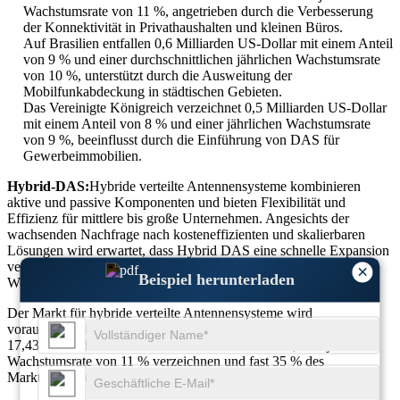
Wachstumsrate von 11 %, angetrieben durch die Verbesserung
der Konnektivität in Privathaushalten und kleinen Büros.
Auf Brasilien entfallen 0,6 Milliarden US-Dollar mit einem Anteil
von 9 % und einer durchschnittlichen jährlichen Wachstumsrate
von 10 %, unterstützt durch die Ausweitung der
Mobilfunkabdeckung in städtischen Gebieten.
Das Vereinigte Königreich verzeichnet 0,5 Milliarden US-Dollar
mit einem Anteil von 8 % und einer jährlichen Wachstumsrate
von 9 %, beeinflusst durch die Einführung von DAS für
Gewerbeimmobilien.
Hybrid-DAS:
Hybride verteilte Antennensysteme kombinieren
aktive und passive Komponenten und bieten Flexibilität und
Effizienz für mittlere bis große Unternehmen. Angesichts der
wachsenden Nachfrage nach kosteneffizienten und skalierbaren
Lösungen wird erwartet, dass Hybrid DAS eine schnelle Expansion
verzeichnen wird und nach Typsegmentierung etwa 35 % des
×
Beispiel herunterladen
Weltmarktes ausmachen wird.
Der Markt für hybride verteilte Antennensysteme wird
voraussichtlich von 6,82 Milliarden US-Dollar im Jahr 2025 auf
17,43 Milliarden US-Dollar im Jahr 2034 wachsen, eine jährliche
Wachstumsrate von 11 % verzeichnen und fast 35 % des
Marktanteils für verteilte Antennensysteme erobern.