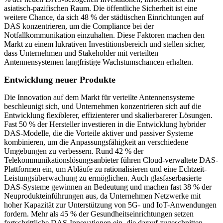
asiatisch-pazifischen Raum. Die öffentliche Sicherheit ist eine
weitere Chance, da sich 48 % der städtischen Einrichtungen auf
DAS konzentrieren, um die Compliance bei der
Notfallkommunikation einzuhalten. Diese Faktoren machen den
Markt zu einem lukrativen Investitionsbereich und stellen sicher,
dass Unternehmen und Stakeholder mit verteilten
Antennensystemen langfristige Wachstumschancen erhalten.
Entwicklung neuer Produkte
Die Innovation auf dem Markt für verteilte Antennensysteme
beschleunigt sich, und Unternehmen konzentrieren sich auf die
Entwicklung flexiblerer, effizienterer und skalierbarerer Lösungen.
Fast 50 % der Hersteller investieren in die Entwicklung hybrider
DAS-Modelle, die die Vorteile aktiver und passiver Systeme
kombinieren, um die Anpassungsfähigkeit an verschiedene
Umgebungen zu verbessern. Rund 42 % der
Telekommunikationslösungsanbieter führen Cloud-verwaltete DAS-
Plattformen ein, um Abläufe zu rationalisieren und eine Echtzeit-
Leistungsüberwachung zu ermöglichen. Auch glasfaserbasierte
DAS-Systeme gewinnen an Bedeutung und machen fast 38 % der
Neuprodukteinführungen aus, da Unternehmen Netzwerke mit
hoher Kapazität zur Unterstützung von 5G- und IoT-Anwendungen
fordern. Mehr als 45 % der Gesundheitseinrichtungen setzen
fortschrittliche DAS-Innovationen ein, die darauf zugeschnitten