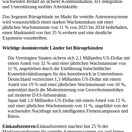
wachsenden Bedarf an sicherer Kommunikation, IoT-Integration
und Unterstützung mobiler Arbeitskräfte.
Das Segment Bürogebäude im Markt für verteilte Antennensysteme
wird voraussichtlich einen starken Wachstumskurs mit einer
jährlichen Wachstumsrate von 11 % von 2025 bis 2034 beibehalten,
einen Marktanteil von fast 35 % erobern und eine deutliche
Expansion vorantreiben.
Wichtige dominierende Länder bei Bürogebäuden
Die Vereinigten Staaten sichern sich 2,1 Milliarden US-Dollar mit
einem Anteil von 32 % und einer jährlichen Wachstumsrate von
11 %, angetrieben durch die Einführung fortschrittlicher
Konnektivitätslösungen für den Innenbereich in Unternehmen.
Deutschland verzeichnet 1,3 Milliarden US-Dollar mit einem
Anteil von 19 % und einer jährlichen Wachstumsrate von 10 %,
unterstützt durch die Modernisierung von Gewerbeimmobilien
auf moderne DAS-Infrastruktur.
Japan hält 1,0 Milliarden US-Dollar mit einem Anteil von 15 %
und einer jährlichen Wachstumsrate von 11 %, angeführt von der
wachsenden Nachfrage nach intelligenten Firmencampussen und
Büros.
Einkaufszentren:
Einkaufszentren machen fast 25 % der
Marktanwendungen für verteilte Antennensysteme aus und bieten