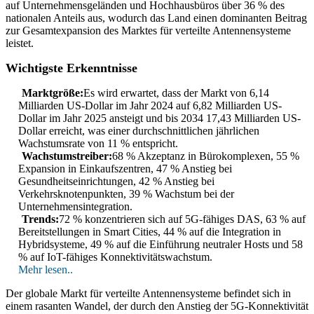
auf Unternehmensgeländen und Hochhausbüros über 36 % des
nationalen Anteils aus, wodurch das Land einen dominanten Beitrag
zur Gesamtexpansion des Marktes für verteilte Antennensysteme
leistet.
Wichtigste Erkenntnisse
Marktgröße:
Es wird erwartet, dass der Markt von 6,14
Milliarden US-Dollar im Jahr 2024 auf 6,82 Milliarden US-
Dollar im Jahr 2025 ansteigt und bis 2034 17,43 Milliarden US-
Dollar erreicht, was einer durchschnittlichen jährlichen
Wachstumsrate von 11 % entspricht.
Wachstumstreiber:
68 % Akzeptanz in Bürokomplexen, 55 %
Expansion in Einkaufszentren, 47 % Anstieg bei
Gesundheitseinrichtungen, 42 % Anstieg bei
Verkehrsknotenpunkten, 39 % Wachstum bei der
Unternehmensintegration.
Trends:
72 % konzentrieren sich auf 5G-fähiges DAS, 63 % auf
Bereitstellungen in Smart Cities, 44 % auf die Integration in
Hybridsysteme, 49 % auf die Einführung neutraler Hosts und 58
% auf IoT-fähiges Konnektivitätswachstum.
Mehr lesen..
Der globale Markt für verteilte Antennensysteme befindet sich in
einem rasanten Wandel, der durch den Anstieg der 5G-Konnektivität