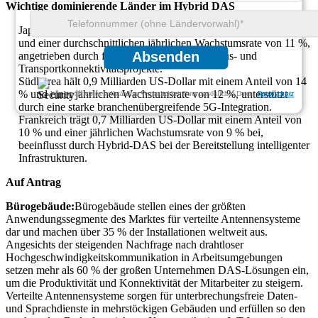
Wichtige dominierende Länder im Hybrid DAS
Japan erzielt 1,2 Milliarden US-Dollar mit einem Anteil von 18 %
und einer durchschnittlichen jährlichen Wachstumsrate von 11 %,
Absenden
angetrieben durch fortschrittliche Unternehmens- und
Transportkonnektivitätsprojekte.
Südkorea hält 0,9 Milliarden US-Dollar mit einem Anteil von 14
% und einer jährlichen Wachstumsrate von 12 %, unterstützt
Wir gewährleisten vollständige Vertraulichkeit Ihrer persönlichen Daten.
Datenschutz
durch eine starke branchenübergreifende 5G-Integration.
Frankreich trägt 0,7 Milliarden US-Dollar mit einem Anteil von
10 % und einer jährlichen Wachstumsrate von 9 % bei,
beeinflusst durch Hybrid-DAS bei der Bereitstellung intelligenter
Infrastrukturen.
Auf Antrag
Bürogebäude:
Bürogebäude stellen eines der größten
Anwendungssegmente des Marktes für verteilte Antennensysteme
dar und machen über 35 % der Installationen weltweit aus.
Angesichts der steigenden Nachfrage nach drahtloser
Hochgeschwindigkeitskommunikation in Arbeitsumgebungen
setzen mehr als 60 % der großen Unternehmen DAS-Lösungen ein,
um die Produktivität und Konnektivität der Mitarbeiter zu steigern.
Verteilte Antennensysteme sorgen für unterbrechungsfreie Daten-
und Sprachdienste in mehrstöckigen Gebäuden und erfüllen so den