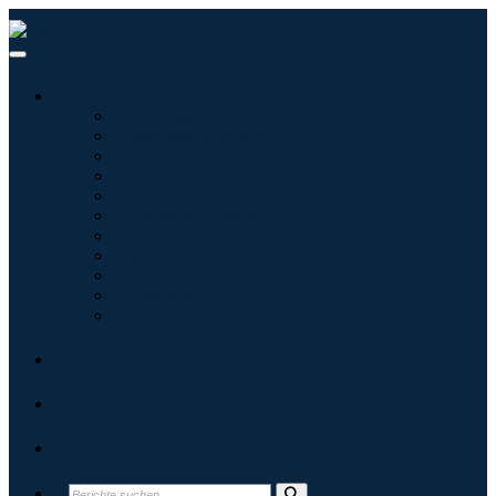
Branchen
Tecnologie dell'informazione
Assistenza sanitaria
Macchinari e attrezzature
Automotive e trasporti
Cibo e bevande
Energia e potenza
Aerospaziale e difesa
Agricoltura
Prodotti chimici e materiali
Architettura
Beni di consumo
Blogs
Über uns
Kontakt