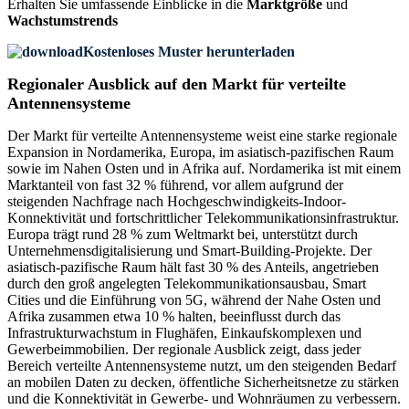
Erhalten Sie umfassende Einblicke in die
Marktgröße
und
Wachstumstrends
Kostenloses Muster herunterladen
Regionaler Ausblick auf den Markt für verteilte
Antennensysteme
Der Markt für verteilte Antennensysteme weist eine starke regionale
Expansion in Nordamerika, Europa, im asiatisch-pazifischen Raum
sowie im Nahen Osten und in Afrika auf. Nordamerika ist mit einem
Marktanteil von fast 32 % führend, vor allem aufgrund der
steigenden Nachfrage nach Hochgeschwindigkeits-Indoor-
Konnektivität und fortschrittlicher Telekommunikationsinfrastruktur.
Europa trägt rund 28 % zum Weltmarkt bei, unterstützt durch
Unternehmensdigitalisierung und Smart-Building-Projekte. Der
asiatisch-pazifische Raum hält fast 30 % des Anteils, angetrieben
durch den groß angelegten Telekommunikationsausbau, Smart
Cities und die Einführung von 5G, während der Nahe Osten und
Afrika zusammen etwa 10 % halten, beeinflusst durch das
Infrastrukturwachstum in Flughäfen, Einkaufskomplexen und
Gewerbeimmobilien. Der regionale Ausblick zeigt, dass jeder
Bereich verteilte Antennensysteme nutzt, um den steigenden Bedarf
an mobilen Daten zu decken, öffentliche Sicherheitsnetze zu stärken
und die Konnektivität in Gewerbe- und Wohnräumen zu verbessern.