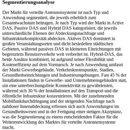
Segmentierungsanalyse
Der Markt für verteilte Antennensysteme ist nach Typ und
Anwendung segmentiert, die jeweils erheblich zum
Gesamtwachstum beitragen. Je nach Typ wird der Markt in Active
DAS, Passive DAS und Hybrid DAS kategorisiert, die jeweils
unterschiedliche Ebenen der Abdeckungsnachfrage und
Infrastrukturkomplexität abdecken. Aktives DAS dominiert in
großen Veranstaltungsorten und dicht besiedelten städtischen
Gebieten, während passives DAS in kleineren Einrichtungen mit
begrenztem Benutzerverkehr weit verbreitet ist. Hybrid-DAS, das
beide Ansätze kombiniert, ist aufgrund seiner Flexibilität und
Kosteneffizienz auf dem Vormarsch. Je nach Anwendung umfasst
der Markt Gewerbegebäude, Verkehrsknotenpunkte, Stadien,
Gesundheitseinrichtungen und Industrieumgebungen. Fast 45 % der
Installationen finden in Gewerbe- und Unternehmensgebäuden statt,
um eine unterbrechungsfreie Konnektivität zu gewährleisten,
während sich 30 % der Installationen auf den Transport und die
öffentliche Infrastruktur konzentrieren. Mit der zunehmenden
Mobilfunkdurchdringung und der steigenden Nachfrage nach
nahtloser Innenabdeckung erfreuen sich auch Anwendungen im
Gesundheitswesen und in der Fertigung einer stetigen Akzeptanz,
was die Segmentierung zu einem entscheidenden Faktor für die
Weiterentwicklung des Marktes für verteilte Antennensysteme
macht.