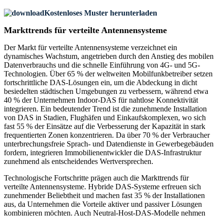
Kostenloses Muster herunterladen
Markttrends für verteilte Antennensysteme
Der Markt für verteilte Antennensysteme verzeichnet ein
dynamisches Wachstum, angetrieben durch den Anstieg des mobilen
Datenverbrauchs und die schnelle Einführung von 4G- und 5G-
Technologien. Über 65 % der weltweiten Mobilfunkbetreiber setzen
fortschrittliche DAS-Lösungen ein, um die Abdeckung in dicht
besiedelten städtischen Umgebungen zu verbessern, während etwa
40 % der Unternehmen Indoor-DAS für nahtlose Konnektivität
integrieren. Ein bedeutender Trend ist die zunehmende Installation
von DAS in Stadien, Flughäfen und Einkaufskomplexen, wo sich
fast 55 % der Einsätze auf die Verbesserung der Kapazität in stark
frequentierten Zonen konzentrieren. Da über 70 % der Verbraucher
unterbrechungsfreie Sprach- und Datendienste in Gewerbegebäuden
fordern, integrieren Immobilienentwickler die DAS-Infrastruktur
zunehmend als entscheidendes Wertversprechen.
Technologische Fortschritte prägen auch die Markttrends für
verteilte Antennensysteme. Hybride DAS-Systeme erfreuen sich
zunehmender Beliebtheit und machen fast 35 % der Installationen
aus, da Unternehmen die Vorteile aktiver und passiver Lösungen
kombinieren möchten. Auch Neutral-Host-DAS-Modelle nehmen