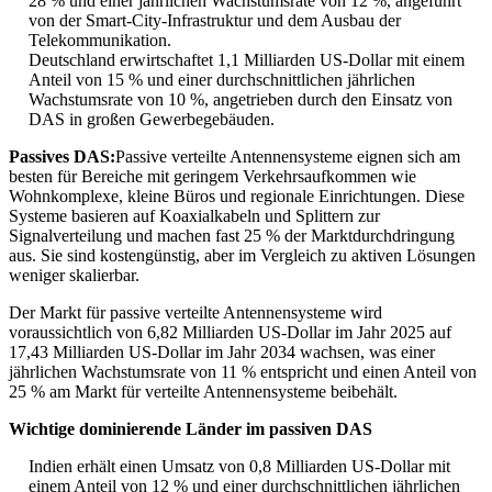
28 % und einer jährlichen Wachstumsrate von 12 %, angeführt
von der Smart-City-Infrastruktur und dem Ausbau der
Telekommunikation.
Deutschland erwirtschaftet 1,1 Milliarden US-Dollar mit einem
Anteil von 15 % und einer durchschnittlichen jährlichen
Wachstumsrate von 10 %, angetrieben durch den Einsatz von
DAS in großen Gewerbegebäuden.
Passives DAS:
Passive verteilte Antennensysteme eignen sich am
besten für Bereiche mit geringem Verkehrsaufkommen wie
Wohnkomplexe, kleine Büros und regionale Einrichtungen. Diese
Systeme basieren auf Koaxialkabeln und Splittern zur
Signalverteilung und machen fast 25 % der Marktdurchdringung
aus. Sie sind kostengünstig, aber im Vergleich zu aktiven Lösungen
weniger skalierbar.
Der Markt für passive verteilte Antennensysteme wird
voraussichtlich von 6,82 Milliarden US-Dollar im Jahr 2025 auf
17,43 Milliarden US-Dollar im Jahr 2034 wachsen, was einer
jährlichen Wachstumsrate von 11 % entspricht und einen Anteil von
25 % am Markt für verteilte Antennensysteme beibehält.
Wichtige dominierende Länder im passiven DAS
Indien erhält einen Umsatz von 0,8 Milliarden US-Dollar mit
einem Anteil von 12 % und einer durchschnittlichen jährlichen