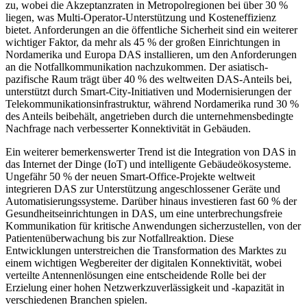
zu, wobei die Akzeptanzraten in Metropolregionen bei über 30 %
liegen, was Multi-Operator-Unterstützung und Kosteneffizienz
bietet. Anforderungen an die öffentliche Sicherheit sind ein weiterer
wichtiger Faktor, da mehr als 45 % der großen Einrichtungen in
Nordamerika und Europa DAS installieren, um den Anforderungen
an die Notfallkommunikation nachzukommen. Der asiatisch-
pazifische Raum trägt über 40 % des weltweiten DAS-Anteils bei,
unterstützt durch Smart-City-Initiativen und Modernisierungen der
Telekommunikationsinfrastruktur, während Nordamerika rund 30 %
des Anteils beibehält, angetrieben durch die unternehmensbedingte
Nachfrage nach verbesserter Konnektivität in Gebäuden.
Ein weiterer bemerkenswerter Trend ist die Integration von DAS in
das Internet der Dinge (IoT) und intelligente Gebäudeökosysteme.
Ungefähr 50 % der neuen Smart-Office-Projekte weltweit
integrieren DAS zur Unterstützung angeschlossener Geräte und
Automatisierungssysteme. Darüber hinaus investieren fast 60 % der
Gesundheitseinrichtungen in DAS, um eine unterbrechungsfreie
Kommunikation für kritische Anwendungen sicherzustellen, von der
Patientenüberwachung bis zur Notfallreaktion. Diese
Entwicklungen unterstreichen die Transformation des Marktes zu
einem wichtigen Wegbereiter der digitalen Konnektivität, wobei
verteilte Antennenlösungen eine entscheidende Rolle bei der
Erzielung einer hohen Netzwerkzuverlässigkeit und -kapazität in
verschiedenen Branchen spielen.