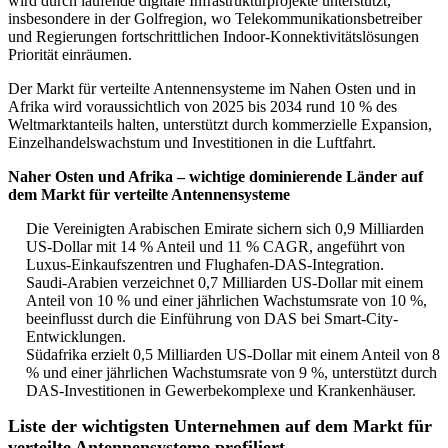
wird durch laufende digitale Infrastrukturprojekte unterstützt,
insbesondere in der Golfregion, wo Telekommunikationsbetreiber
und Regierungen fortschrittlichen Indoor-Konnektivitätslösungen
Priorität einräumen.
Der Markt für verteilte Antennensysteme im Nahen Osten und in
Afrika wird voraussichtlich von 2025 bis 2034 rund 10 % des
Weltmarktanteils halten, unterstützt durch kommerzielle Expansion,
Einzelhandelswachstum und Investitionen in die Luftfahrt.
Naher Osten und Afrika – wichtige dominierende Länder auf
dem Markt für verteilte Antennensysteme
Die Vereinigten Arabischen Emirate sichern sich 0,9 Milliarden
US-Dollar mit 14 % Anteil und 11 % CAGR, angeführt von
Luxus-Einkaufszentren und Flughafen-DAS-Integration.
Saudi-Arabien verzeichnet 0,7 Milliarden US-Dollar mit einem
Anteil von 10 % und einer jährlichen Wachstumsrate von 10 %,
beeinflusst durch die Einführung von DAS bei Smart-City-
Entwicklungen.
Südafrika erzielt 0,5 Milliarden US-Dollar mit einem Anteil von 8
% und einer jährlichen Wachstumsrate von 9 %, unterstützt durch
DAS-Investitionen in Gewerbekomplexe und Krankenhäuser.
Liste der wichtigsten Unternehmen auf dem Markt für
verteilte Antennensysteme profiliert