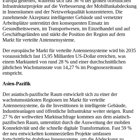
Europa generiert, während sich fast 56 % der großen öffentlichen
Infrastrukturprojekte auf die Verbesserung der Mobilfunkabdeckung
in Innenräumen und der Netzwerkqualität konzentrieren. Die
zunehmende Akzeptanz intelligenter Gebäude und vernetzter
Arbeitsplätze unterstützt den konsequenten Einsatz im
Gesundheitswesen, im Transportwesen, im Einzelhandel und auf
Geschäftsgeländen und stärkt die Position der Region auf dem
Markt für verteilte Antennensysteme.
Der europäische Markt für verteilte Antennensysteme wird bis 2035
voraussichtlich fast 15,95 Milliarden US-Dollar erreichen, was
einem Marktanteil von rund 28 % und einer durchschnittlichen
jährlichen Wachstumsrate von 14,27 % im Prognosezeitraum
entspricht.
Asien-Pazifik
Der asiatisch-pazifische Raum entwickelt sich zu einer der
wachstumsstärksten Regionen im Markt für verteilte
Antennensysteme, da die Investitionen in intelligente Gebäude,
Industrieanlagen und öffentliche Infrastruktur weiter steigen. Rund
27 % der weltweiten Marktnachfrage kommen aus dem asiatisch-
pazifischen Raum, unterstützt durch die Ausweitung der mobilen
Konnektivität und die schnelle digitale Transformation. Fast 59 %
der neu entwickelten kommerziellen Projekte umfassen
fortschrittliche drahtlose Innensysteme, um die Abdeckung zu