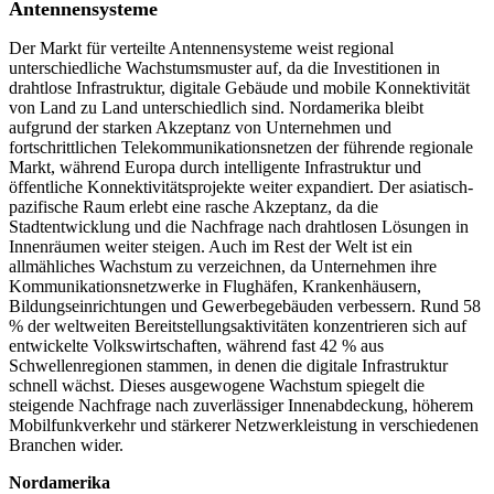
Antennensysteme
Der Markt für verteilte Antennensysteme weist regional
unterschiedliche Wachstumsmuster auf, da die Investitionen in
drahtlose Infrastruktur, digitale Gebäude und mobile Konnektivität
von Land zu Land unterschiedlich sind. Nordamerika bleibt
aufgrund der starken Akzeptanz von Unternehmen und
fortschrittlichen Telekommunikationsnetzen der führende regionale
Markt, während Europa durch intelligente Infrastruktur und
öffentliche Konnektivitätsprojekte weiter expandiert. Der asiatisch-
pazifische Raum erlebt eine rasche Akzeptanz, da die
Stadtentwicklung und die Nachfrage nach drahtlosen Lösungen in
Innenräumen weiter steigen. Auch im Rest der Welt ist ein
allmähliches Wachstum zu verzeichnen, da Unternehmen ihre
Kommunikationsnetzwerke in Flughäfen, Krankenhäusern,
Bildungseinrichtungen und Gewerbegebäuden verbessern. Rund 58
% der weltweiten Bereitstellungsaktivitäten konzentrieren sich auf
entwickelte Volkswirtschaften, während fast 42 % aus
Schwellenregionen stammen, in denen die digitale Infrastruktur
schnell wächst. Dieses ausgewogene Wachstum spiegelt die
steigende Nachfrage nach zuverlässiger Innenabdeckung, höherem
Mobilfunkverkehr und stärkerer Netzwerkleistung in verschiedenen
Branchen wider.
Nordamerika