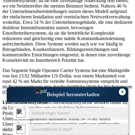
Antennensysteme, da sie eine zuverlässige Abdeckung dort bieten,
wo ein Netzbetreiber die meisten Benutzer bedient. Nahezu 46 %
der Unternehmensbereitstellungen nutzen dieses Modell aufgrund
der einfacheren Installation und vereinfachten Netzwerkverwaltung
weiterhin. Etwa 54 % der Unternehmensgebäude, die eine dedizierte
drahtlose Inneninfrastruktur nutzen, bevorzugen
Einzelbetreibersysteme, da sie die betriebliche Komplexität
reduzieren und gleichzeitig eine stabile Kommunikationsleistung
aufrechterhalten. Diese Systeme werden nach wie vor häufig in
Bürogebäuden, Krankenhäusern, Bildungseinrichtungen und
kommerziellen Einrichtungen eingesetzt, in denen eine zuverlässige
Konnektivität im Innenbereich Priorität hat.
Das Segment Single Operator Carrier Systems hat eine Marktgröße
von fast 23,92 Milliarden US-Dollar, was einem Marktanteil von
rund 42 % am Markt für verteilte Antennensysteme entspricht und
im Prognosezeitraum eine durchschnittliche jährliche Wachstumsrate
×
(CAGR) von 14,35 % erzielte.
Beispiel herunterladen
Unternehmenssysteme:
Unternehmenssysteme nehmen rasant zu,
da Unternehmen ihre private drahtlose Infrastruktur in
Produktionsstätten, Logistikzentren, Flughäfen und großen
Unternehmensgeländen ausbauen. Rund 34 % der neuen
Unternehmenskommunikationsprojekte umfassen mittlerweile
dedizierte verteilte Antennenlösungen, um die
Netzwerkzuverlässigkeit zu verbessern und angeschlossene Geräte