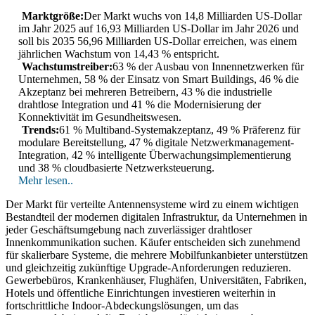
Marktgröße:
Der Markt wuchs von 14,8 Milliarden US-Dollar
im Jahr 2025 auf 16,93 Milliarden US-Dollar im Jahr 2026 und
soll bis 2035 56,96 Milliarden US-Dollar erreichen, was einem
jährlichen Wachstum von 14,43 % entspricht.
Wachstumstreiber:
63 % der Ausbau von Innennetzwerken für
Unternehmen, 58 % der Einsatz von Smart Buildings, 46 % die
Akzeptanz bei mehreren Betreibern, 43 % die industrielle
drahtlose Integration und 41 % die Modernisierung der
Konnektivität im Gesundheitswesen.
Trends:
61 % Multiband-Systemakzeptanz, 49 % Präferenz für
modulare Bereitstellung, 47 % digitale Netzwerkmanagement-
Integration, 42 % intelligente Überwachungsimplementierung
und 38 % cloudbasierte Netzwerksteuerung.
Mehr lesen..
Der Markt für verteilte Antennensysteme wird zu einem wichtigen
Bestandteil der modernen digitalen Infrastruktur, da Unternehmen in
jeder Geschäftsumgebung nach zuverlässiger drahtloser
Innenkommunikation suchen. Käufer entscheiden sich zunehmend
für skalierbare Systeme, die mehrere Mobilfunkanbieter unterstützen
und gleichzeitig zukünftige Upgrade-Anforderungen reduzieren.
Gewerbebüros, Krankenhäuser, Flughäfen, Universitäten, Fabriken,
Hotels und öffentliche Einrichtungen investieren weiterhin in
fortschrittliche Indoor-Abdeckungslösungen, um das