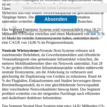
zu unterstützen. Fast 51 % der großen Unternehmen priorisieren
Unternehmenssysteme, weil diese eine bessere Kontrolle, mehr
Sicherheit und eine höhere Netzwerkkapazität für geschäftskritische
Vorgänge bieten. Die zunehmende digitale Transformation
Absenden
unterstützt weiterhin die Nachfrage in zahlreichen Branchen.
Das Segment Enterprise Systems wird voraussichtlich etwa 18,23
Wir gewährleisten vollständige Vertraulichkeit Ihrer persönlichen Daten.
Datenschutz
Milliarden US-Dollar erreichen und einen Marktanteil von fast 32 %
im Markt für verteilte Antennensysteme halten, unterstützt durch
eine CAGR von 14,86 % im Prognosezeitraum.
Neutrale Wirtssysteme:
Neutrale Host-Systeme erfreuen sich
zunehmender Beliebtheit, da Gewerbeimmobilien und öffentliche
Veranstaltungsorte eine gemeinsame Infrastruktur wünschen, die
mehrere Mobilfunkbetreiber über ein Netzwerk unterstützt. Fast 28
% der großen öffentlichen Infrastrukturprojekte wählen mittlerweile
neutrale Hostsysteme, um die Abdeckung zu verbessern und
gleichzeitig die Duplizierung von Geräten zu reduzieren. Rund 44
% der Flughäfen, Einkaufszentren und Stadien bevorzugen dieses
Bereitstellungsmodell, da es eine gleichbleibende Servicequalität
über verschiedene Netzwerkanbieter hinweg bietet. Das Segment
profitiert weiterhin von der steigenden Nachfrage nach effizienter
und skalierbarer drahtloser Infrastruktur.
Das Segment Neutral Host Systems trägt etwa 14,81 Milliarden US-