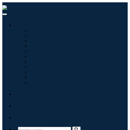
Branchen
Tecnologie dell'informazione
Assistenza sanitaria
Macchinari e attrezzature
Automotive e trasporti
Cibo e bevande
Energia e potenza
Aerospaziale e difesa
Agricoltura
Prodotti chimici e materiali
Architettura
Beni di consumo
Blogs
Über uns
Kontakt