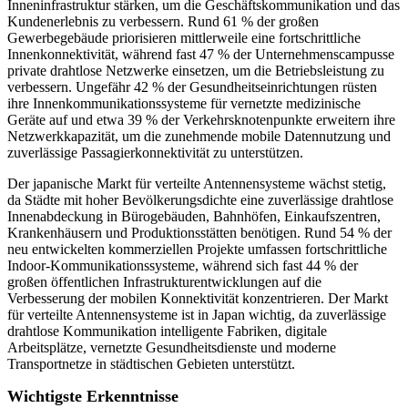
Inneninfrastruktur stärken, um die Geschäftskommunikation und das
Kundenerlebnis zu verbessern. Rund 61 % der großen
Gewerbegebäude priorisieren mittlerweile eine fortschrittliche
Innenkonnektivität, während fast 47 % der Unternehmenscampusse
private drahtlose Netzwerke einsetzen, um die Betriebsleistung zu
verbessern. Ungefähr 42 % der Gesundheitseinrichtungen rüsten
ihre Innenkommunikationssysteme für vernetzte medizinische
Geräte auf und etwa 39 % der Verkehrsknotenpunkte erweitern ihre
Netzwerkkapazität, um die zunehmende mobile Datennutzung und
zuverlässige Passagierkonnektivität zu unterstützen.
Der japanische Markt für verteilte Antennensysteme wächst stetig,
da Städte mit hoher Bevölkerungsdichte eine zuverlässige drahtlose
Innenabdeckung in Bürogebäuden, Bahnhöfen, Einkaufszentren,
Krankenhäusern und Produktionsstätten benötigen. Rund 54 % der
neu entwickelten kommerziellen Projekte umfassen fortschrittliche
Indoor-Kommunikationssysteme, während sich fast 44 % der
großen öffentlichen Infrastrukturentwicklungen auf die
Verbesserung der mobilen Konnektivität konzentrieren. Der Markt
für verteilte Antennensysteme ist in Japan wichtig, da zuverlässige
drahtlose Kommunikation intelligente Fabriken, digitale
Arbeitsplätze, vernetzte Gesundheitsdienste und moderne
Transportnetze in städtischen Gebieten unterstützt.
Wichtigste Erkenntnisse