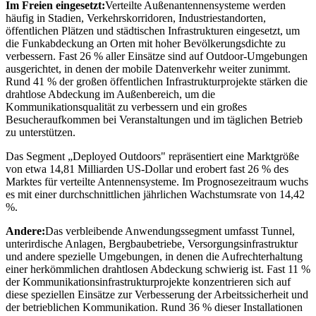
Im Freien eingesetzt:
Verteilte Außenantennensysteme werden
häufig in Stadien, Verkehrskorridoren, Industriestandorten,
öffentlichen Plätzen und städtischen Infrastrukturen eingesetzt, um
die Funkabdeckung an Orten mit hoher Bevölkerungsdichte zu
verbessern. Fast 26 % aller Einsätze sind auf Outdoor-Umgebungen
ausgerichtet, in denen der mobile Datenverkehr weiter zunimmt.
Rund 41 % der großen öffentlichen Infrastrukturprojekte stärken die
drahtlose Abdeckung im Außenbereich, um die
Kommunikationsqualität zu verbessern und ein großes
Besucheraufkommen bei Veranstaltungen und im täglichen Betrieb
zu unterstützen.
Das Segment „Deployed Outdoors" repräsentiert eine Marktgröße
von etwa 14,81 Milliarden US-Dollar und erobert fast 26 % des
Marktes für verteilte Antennensysteme. Im Prognosezeitraum wuchs
es mit einer durchschnittlichen jährlichen Wachstumsrate von 14,42
%.
Andere:
Das verbleibende Anwendungssegment umfasst Tunnel,
unterirdische Anlagen, Bergbaubetriebe, Versorgungsinfrastruktur
und andere spezielle Umgebungen, in denen die Aufrechterhaltung
einer herkömmlichen drahtlosen Abdeckung schwierig ist. Fast 11 %
der Kommunikationsinfrastrukturprojekte konzentrieren sich auf
diese speziellen Einsätze zur Verbesserung der Arbeitssicherheit und
der betrieblichen Kommunikation. Rund 36 % dieser Installationen