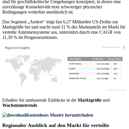
sind für geschäftskritische Umgebungen konzipiert, in denen eine
zuverlässige Konnektivität trotz schwieriger physischer
Bedingungen weiterhin unerlässlich ist.
Das Segment „Andere" trägt fast 6,27 Milliarden US-Dollar zur
Marktgröße bei und macht rund 11 % des Marktanteils im Markt für
verteilte Antennensysteme aus, unterstützt durch eine CAGR von
11,39 % im Prognosezeitraum.
USD 20.51 Billion
36%
USD 15.95 Billion
28%
USD 15.38 Billion
27%
USD 5.13 Billion
9%
Erhalten Sie umfassende Einblicke in die
Marktgröße
und
Wachstumstrends
Kostenloses Muster herunterladen
Regionaler Ausblick auf den Markt für verteilte